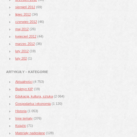
sierpień 2012
(69)
lipiec 2012
(34)
czerwiec 2012
(46)
maj 2012
(26)
kwiecień 2012
(44)
marzec 2012
(36)
luty 2012
(19)
luty 202
(1)
ARTYKUŁY – KATEGORIE
Aktualności
(4 753)
Biuletyn KIP
(19)
Edukacja, kultura, sztuka
(2 064)
Gospodarka i ekonomia
(1 120)
Historia
(1 053)
Inne tematy
(376)
Książki
(71)
Materiały nadesłane
(128)