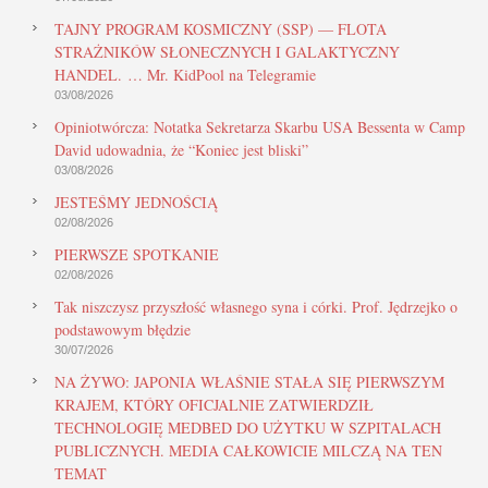
TAJNY PROGRAM KOSMICZNY (SSP) — FLOTA
STRAŻNIKÓW SŁONECZNYCH I GALAKTYCZNY
HANDEL. … Mr. KidPool na Telegramie
03/08/2026
Opiniotwórcza: Notatka Sekretarza Skarbu USA Bessenta w Camp
David udowadnia, że “Koniec jest bliski”
03/08/2026
JESTEŚMY JEDNOŚCIĄ
02/08/2026
PIERWSZE SPOTKANIE
02/08/2026
Tak niszczysz przyszłość własnego syna i córki. Prof. Jędrzejko o
podstawowym błędzie
30/07/2026
NA ŻYWO: JAPONIA WŁAŚNIE STAŁA SIĘ PIERWSZYM
KRAJEM, KTÓRY OFICJALNIE ZATWIERDZIŁ
TECHNOLOGIĘ MEDBED DO UŻYTKU W SZPITALACH
PUBLICZNYCH. MEDIA CAŁKOWICIE MILCZĄ NA TEN
TEMAT