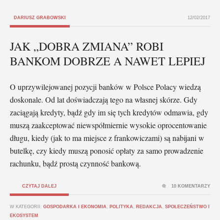
DARIUSZ GRABOWSKI
12/02/2017
JAK „DOBRA ZMIANA” ROBI
BANKOM DOBRZE A NAWET LEPIEJ
O uprzywilejowanej pozycji banków w Polsce Polacy wiedzą
doskonale. Od lat doświadczają tego na własnej skórze. Gdy
zaciągają kredyty, bądź gdy im się tych kredytów odmawia, gdy
muszą zaakceptować niewspółmiernie wysokie oprocentowanie
długu, kiedy (jak to ma miejsce z frankowiczami) są nabijani w
butelkę, czy kiedy muszą ponosić opłaty za samo prowadzenie
rachunku, bądź prostą czynność bankową.
CZYTAJ DALEJ
10 KOMENTARZY
W KATEGORII:
GOSPODARKA I EKONOMIA
,
POLITYKA
,
REDAKCJA
,
SPOŁECZEŃSTWO I
EKOSYSTEM