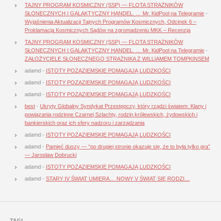
TAJNY PROGRAM KOSMICZNY (SSP) — FLOTA STRAŻNIKÓW
SŁONECZNYCH I GALAKTYCZNY HANDEL. … Mr. KidPool na Telegramie
-
Wyjaśnienia Aktualizacji Tajnych Programów Kosmicznych, Odcinek 6 –
Proklamacja Kosmicznych Sądów na zgromadzeniu MKK – Recenzja
TAJNY PROGRAM KOSMICZNY (SSP) — FLOTA STRAŻNIKÓW
SŁONECZNYCH I GALAKTYCZNY HANDEL. … Mr. KidPool na Telegramie
-
ZAŁOŻYCIELE SŁONECZNEGO STRAŻNIKA Z WILLIAMEM TOMPKINSEM
adamd
-
ISTOTY POZAZIEMSKIE POMAGAJĄ LUDZKOŚCI
adamd
-
ISTOTY POZAZIEMSKIE POMAGAJĄ LUDZKOŚCI
adamd
-
ISTOTY POZAZIEMSKIE POMAGAJĄ LUDZKOŚCI
best
-
Ukryty Globalny Syndykat Przestępczy, który rządzi światem: Klany i
powiązania rodzinne Czarnej Szlachty, rodzin królewskich, żydowskich i
bankierskich oraz ich sfery nadzoru i zarządzania
adamd
-
ISTOTY POZAZIEMSKIE POMAGAJĄ LUDZKOŚCI
adamd
-
Pamięć duszy — “po drugiej stronie okazuje się, że to była tylko gra”
— Jarosław Dobrucki
adamd
-
ISTOTY POZAZIEMSKIE POMAGAJĄ LUDZKOŚCI
adamd
-
STARY IV ŚWIAT UMIERA… NOWY V ŚWIAT SIĘ RODZI…
TAGI