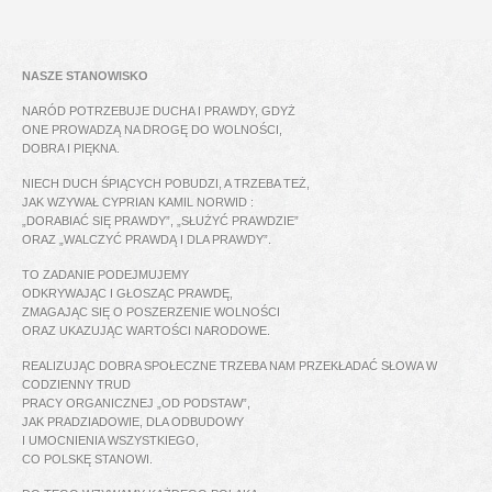
NASZE STANOWISKO
NARÓD POTRZEBUJE DUCHA I PRAWDY, GDYŻ
ONE PROWADZĄ NA DROGĘ DO WOLNOŚCI,
DOBRA I PIĘKNA.
NIECH DUCH ŚPIĄCYCH POBUDZI, A TRZEBA TEŻ,
JAK WZYWAŁ CYPRIAN KAMIL NORWID :
„DORABIAĆ SIĘ PRAWDY”, „SŁUŻYĆ PRAWDZIE”
ORAZ „WALCZYĆ PRAWDĄ I DLA PRAWDY”.
TO ZADANIE PODEJMUJEMY
ODKRYWAJĄC I GŁOSZĄC PRAWDĘ,
ZMAGAJĄC SIĘ O POSZERZENIE WOLNOŚCI
ORAZ UKAZUJĄC WARTOŚCI NARODOWE.
REALIZUJĄC DOBRA SPOŁECZNE TRZEBA NAM PRZEKŁADAĆ SŁOWA W
CODZIENNY TRUD
PRACY ORGANICZNEJ „OD PODSTAW”,
JAK PRADZIADOWIE, DLA ODBUDOWY
I UMOCNIENIA WSZYSTKIEGO,
CO POLSKĘ STANOWI.