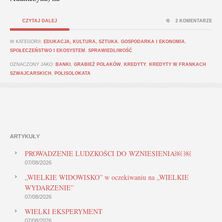
CZYTAJ DALEJ
2 KOMENTARZE
W KATEGORII:
EDUKACJA, KULTURA, SZTUKA
,
GOSPODARKA I EKONOMIA
,
SPOŁECZEŃSTWO I EKOSYSTEM
,
SPRAWIEDLIWOŚĆ
OZNACZONY JAKO:
BANKI
,
GRABIEŻ POLAKÓW
,
KREDYTY
,
KREDYTY W FRANKACH
SZWAJCARSKICH
,
POLISOLOKATA
ARTYKUŁY
PROWADZENIE LUDZKOŚCI DO WZNIESIENIA￼ ￼
07/08/2026
„WIELKIE WIDOWISKO” w oczekiwaniu na „WIELKIE
WYDARZENIE”
07/08/2026
WIELKI EKSPERYMENT
07/08/2026