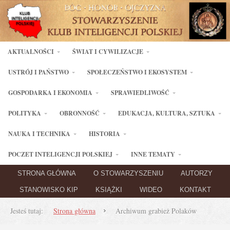
AKTUALNOŚCI
ŚWIAT I CYWILIZACJE
USTRÓJ I PAŃSTWO
SPOŁECZEŃSTWO I EKOSYSTEM
GOSPODARKA I EKONOMIA
SPRAWIEDLIWOŚĆ
POLITYKA
OBRONNOŚĆ
EDUKACJA, KULTURA, SZTUKA
NAUKA I TECHNIKA
HISTORIA
POCZET INTELIGENCJI POLSKIEJ
INNE TEMATY
STRONA GŁÓWNA
O STOWARZYSZENIU
AUTORZY
STANOWISKO KIP
KSIĄŻKI
WIDEO
KONTAKT
Jesteś tutaj:
Strona główna
Archiwum grabież Polaków