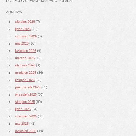
DO TEGO WZYWAMY KAŻDEGO POLAKA.
ARCHIWA
sierpień 2026
(7)
lipiec 2026
(19)
czerwiec 2026
(9)
maj 2026
(10)
kwiecień 2026
(9)
marzec 2026
(10)
styczeń 2026
(1)
grudzień 2025
(24)
listopad 2025
(68)
październik 2025
(63)
wrzesień 2025
(63)
sierpień 2025
(90)
lipiec 2025
(54)
czerwiec 2025
(36)
maj 2025
(41)
kwiecień 2025
(44)