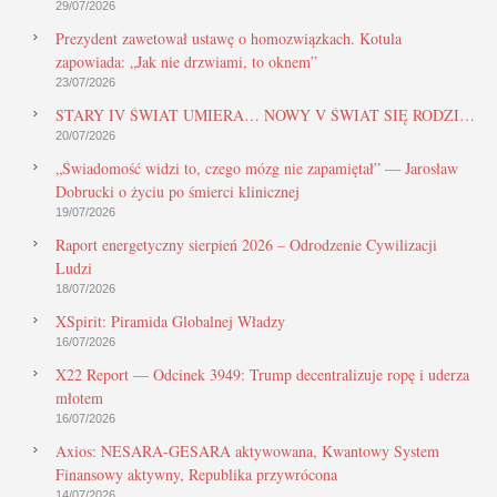
29/07/2026
Prezydent zawetował ustawę o homozwiązkach. Kotula
zapowiada: „Jak nie drzwiami, to oknem”
23/07/2026
STARY IV ŚWIAT UMIERA… NOWY V ŚWIAT SIĘ RODZI…
20/07/2026
„Świadomość widzi to, czego mózg nie zapamiętał” — Jarosław
Dobrucki o życiu po śmierci klinicznej
19/07/2026
Raport energetyczny sierpień 2026 – Odrodzenie Cywilizacji
Ludzi
18/07/2026
XSpirit: Piramida Globalnej Władzy
16/07/2026
X22 Report — Odcinek 3949: Trump decentralizuje ropę i uderza
młotem
16/07/2026
Axios: NESARA-GESARA aktywowana, Kwantowy System
Finansowy aktywny, Republika przywrócona
14/07/2026