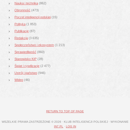
Nauka i technika
(862)
Obronność
(473)
Poczet inteligencji polskiej
(15)
Polityka
(1 853)
Publikacje
(87)
Redakcja
(3 635)
Społeczeństwo i ekosystem
(1 213)
Sprawiedliwość
(860)
Stanowisko KIP
(28)
Świat i cywilizacje
(2 477)
Ustrój i państwo
(946)
Wideo
(46)
RETURN TO TOP OF PAGE
WSZELKIE PRAWA ZASTRZEŻONE © 2026 · KLUB INTELIGENCJI POLSKIEJ · WYKONANIE
IN7.PL
·
LOG IN