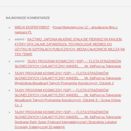
NAJNOWSZE KOMENTARZE
WIELKI EKSPERYMENT
-
Ponad Majestatyczną 12 – aktualizacja filmu z
napisami PL
adamd
-
NA ŻYWO: JAPONIA WŁAŚNIE STAŁA SIĘ PIERWSZYM KRAJEM,
KTÓRY OFICJALNIE ZATWIERDZIŁ TECHNOLOGIĘ MEDBED DO
UŻYTKU W SZPITALACH PUBLICZNYCH. MEDIA CAŁKOWICIE MILCZĄ NA
TEN TEMAT
adamd
-
TAJNY PROGRAM KOSMICZNY (SSP) — FLOTA STRAŻNIKÓW
SŁONECZNYCH I GALAKTYCZNY HANDEL. … Mr. KidPool na Telegramie
TAJNY PROGRAM KOSMICZNY (SSP) — FLOTA STRAŻNIKÓW
SŁONECZNYCH I GALAKTYCZNY HANDEL. … Mr. KidPool na Telegramie
-
Wyjaśnienia Aktualizacji Tajnych Programów Kosmicznych, Odcinek 2
TAJNY PROGRAM KOSMICZNY (SSP) — FLOTA STRAŻNIKÓW
SŁONECZNYCH I GALAKTYCZNY HANDEL. … Mr. KidPool na Telegramie
-
Aktualizacje Tajnych Programów Kosmicznych, Odcinek 8 – Grupa Oriona,
Cz. 1
TAJNY PROGRAM KOSMICZNY (SSP) — FLOTA STRAŻNIKÓW
SŁONECZNYCH I GALAKTYCZNY HANDEL. … Mr. KidPool na Telegramie
-
Spotkanie Rady Super-Federacji Intergalaktycznej i Strażników Lokalnej
Gromady Galaktycznej 20 galaktyk