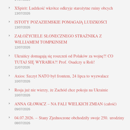
XSpirit: Ludzkość wkrótce odkryje starożytne ruiny obcych
13/07/2026
ISTOTY POZAZIEMSKIE POMAGAJĄ LUDZKOŚCI
13/07/2026
ZAŁOŻYCIELE SŁONECZNEGO STRAŻNIKA Z
WILLIAMEM TOMPKINSEM
12/07/2026
Ukraińcy domagają się roszczeń od Polaków za wojnę?! CO
TUTAJ SIĘ WYRABIA?! Prof. Osadczy u Roli!
11/07/2026
Axios: Szczyt NATO był frontem, 24 lipca to wyzwalacz
10/07/2026
Rosja już nie wierzy, że Zachód chce pokoju na Ukrainie
10/07/2026
ANNA GŁOWACZ – NA FALI WIELKICH ZMIAN (całość)
09/07/2026
04.07.2026. – Stany Zjednoczone obchodziły swoje 250. urodziny
08/07/2026