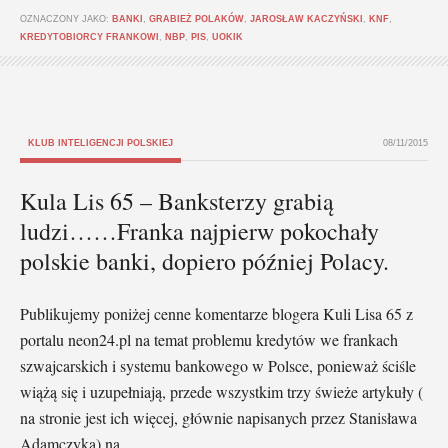
OZNACZONY JAKO:
BANKI
,
GRABIEŻ POLAKÓW
,
JAROSŁAW KACZYŃSKI
,
KNF
,
KREDYTOBIORCY FRANKOWI
,
NBP
,
PIS
,
UOKIK
KLUB INTELIGENCJI POLSKIEJ
08/11/2015
Kula Lis 65 – Banksterzy grabią
ludzi……Franka najpierw pokochały
polskie banki, dopiero później Polacy.
Publikujemy poniżej cenne komentarze blogera Kuli Lisa 65 z
portalu neon24.pl na temat problemu kredytów we frankach
szwajcarskich i systemu bankowego w Polsce, ponieważ ściśle
wiążą się i uzupełniają, przede wszystkim trzy świeże artykuły (
na stronie jest ich więcej, głównie napisanych przez Stanisława
Adamczyka) na