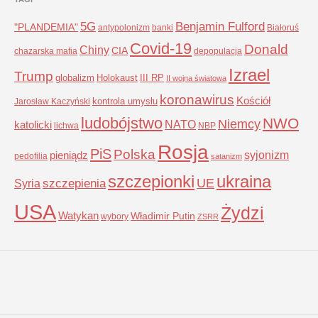
5G
Benjamin Fulford
"PLANDEMIA"
antypolonizm
banki
Białoruś
Covid-19
Donald
Chiny
CIA
chazarska mafia
depopulacja
Izrael
Trump
globalizm
Holokaust
III RP
II wojna światowa
koronawirus
Kościół
kontrola umysłu
Jarosław Kaczyński
ludobójstwo
NWO
Niemcy
NATO
katolicki
lichwa
NBP
Rosja
PiS
Polska
syjonizm
pieniądz
pedofilia
satanizm
szczepionki
ukraina
UE
Syria
szczepienia
USA
Żydzi
Watykan
Władimir Putin
wybory
ZSRR