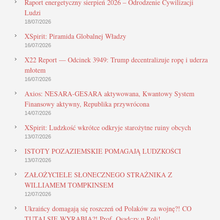
Raport energetyczny sierpień 2026 – Odrodzenie Cywilizacji
Ludzi
18/07/2026
XSpirit: Piramida Globalnej Władzy
16/07/2026
X22 Report — Odcinek 3949: Trump decentralizuje ropę i uderza
młotem
16/07/2026
Axios: NESARA-GESARA aktywowana, Kwantowy System
Finansowy aktywny, Republika przywrócona
14/07/2026
XSpirit: Ludzkość wkrótce odkryje starożytne ruiny obcych
13/07/2026
ISTOTY POZAZIEMSKIE POMAGAJĄ LUDZKOŚCI
13/07/2026
ZAŁOŻYCIELE SŁONECZNEGO STRAŻNIKA Z
WILLIAMEM TOMPKINSEM
12/07/2026
Ukraińcy domagają się roszczeń od Polaków za wojnę?! CO
TUTAJ SIĘ WYRABIA?! Prof. Osadczy u Roli!