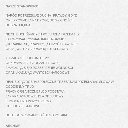
NASZE STANOWISKO
NARÓD POTRZEBUJE DUCHA I PRAWDY, GDYŻ
ONE PROWADZĄ NA DROGĘ DO WOLNOŚCI,
DOBRA I PIĘKNA.
NIECH DUCH ŚPIĄCYCH POBUDZI, A TRZEBA TEŻ,
JAK WZYWAŁ CYPRIAN KAMIL NORWID :
„DORABIAĆ SIĘ PRAWDY”, „SŁUŻYĆ PRAWDZIE”
ORAZ „WALCZYĆ PRAWDĄ I DLA PRAWDY”.
TO ZADANIE PODEJMUJEMY
ODKRYWAJĄC I GŁOSZĄC PRAWDĘ,
ZMAGAJĄC SIĘ O POSZERZENIE WOLNOŚCI
ORAZ UKAZUJĄC WARTOŚCI NARODOWE.
REALIZUJĄC DOBRA SPOŁECZNE TRZEBA NAM PRZEKŁADAĆ SŁOWA W
CODZIENNY TRUD
PRACY ORGANICZNEJ „OD PODSTAW”,
JAK PRADZIADOWIE, DLA ODBUDOWY
I UMOCNIENIA WSZYSTKIEGO,
CO POLSKĘ STANOWI.
DO TEGO WZYWAMY KAŻDEGO POLAKA.
ARCHIWA