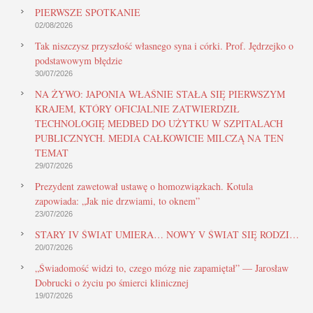
PIERWSZE SPOTKANIE
02/08/2026
Tak niszczysz przyszłość własnego syna i córki. Prof. Jędrzejko o
podstawowym błędzie
30/07/2026
NA ŻYWO: JAPONIA WŁAŚNIE STAŁA SIĘ PIERWSZYM
KRAJEM, KTÓRY OFICJALNIE ZATWIERDZIŁ
TECHNOLOGIĘ MEDBED DO UŻYTKU W SZPITALACH
PUBLICZNYCH. MEDIA CAŁKOWICIE MILCZĄ NA TEN
TEMAT
29/07/2026
Prezydent zawetował ustawę o homozwiązkach. Kotula
zapowiada: „Jak nie drzwiami, to oknem”
23/07/2026
STARY IV ŚWIAT UMIERA… NOWY V ŚWIAT SIĘ RODZI…
20/07/2026
„Świadomość widzi to, czego mózg nie zapamiętał” — Jarosław
Dobrucki o życiu po śmierci klinicznej
19/07/2026