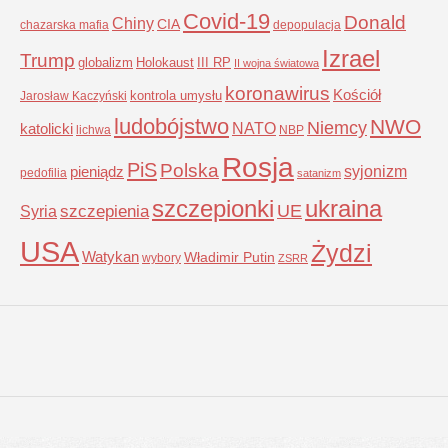
Covid-19
Donald
Chiny
CIA
chazarska mafia
depopulacja
Izrael
Trump
globalizm
Holokaust
III RP
II wojna światowa
koronawirus
Kościół
kontrola umysłu
Jarosław Kaczyński
ludobójstwo
NWO
Niemcy
NATO
katolicki
lichwa
NBP
Rosja
PiS
Polska
syjonizm
pieniądz
pedofilia
satanizm
szczepionki
ukraina
UE
Syria
szczepienia
USA
Żydzi
Watykan
Władimir Putin
wybory
ZSRR