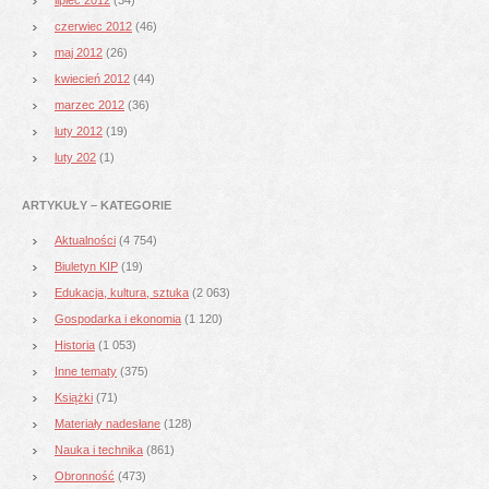
czerwiec 2012
(46)
maj 2012
(26)
kwiecień 2012
(44)
marzec 2012
(36)
luty 2012
(19)
luty 202
(1)
ARTYKUŁY – KATEGORIE
Aktualności
(4 754)
Biuletyn KIP
(19)
Edukacja, kultura, sztuka
(2 063)
Gospodarka i ekonomia
(1 120)
Historia
(1 053)
Inne tematy
(375)
Książki
(71)
Materiały nadesłane
(128)
Nauka i technika
(861)
Obronność
(473)