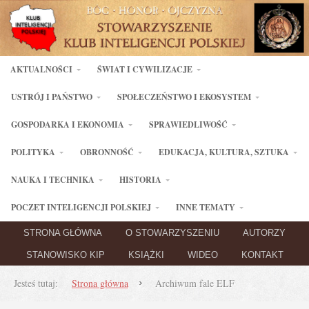
AKTUALNOŚCI
ŚWIAT I CYWILIZACJE
USTRÓJ I PAŃSTWO
SPOŁECZEŃSTWO I EKOSYSTEM
GOSPODARKA I EKONOMIA
SPRAWIEDLIWOŚĆ
POLITYKA
OBRONNOŚĆ
EDUKACJA, KULTURA, SZTUKA
NAUKA I TECHNIKA
HISTORIA
POCZET INTELIGENCJI POLSKIEJ
INNE TEMATY
STRONA GŁÓWNA
O STOWARZYSZENIU
AUTORZY
STANOWISKO KIP
KSIĄŻKI
WIDEO
KONTAKT
Jesteś tutaj:
Strona główna
Archiwum fale ELF