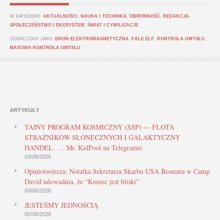
W KATEGORII:
AKTUALNOŚCI
,
NAUKA I TECHNIKA
,
OBRONNOŚĆ
,
REDAKCJA
,
SPOŁECZEŃSTWO I EKOSYSTEM
,
ŚWIAT I CYWILIZACJE
OZNACZONY JAKO:
BROŃ ELEKTROMAGNETYCZNA
,
FALE ELF
,
KONTROLA UMYSŁU
,
MASOWA KONTROLA UMYSŁU
ARTYKUŁY
TAJNY PROGRAM KOSMICZNY (SSP) — FLOTA
STRAŻNIKÓW SŁONECZNYCH I GALAKTYCZNY
HANDEL. … Mr. KidPool na Telegramie
03/08/2026
Opiniotwórcza: Notatka Sekretarza Skarbu USA Bessenta w Camp
David udowadnia, że “Koniec jest bliski”
03/08/2026
JESTEŚMY JEDNOŚCIĄ
02/08/2026