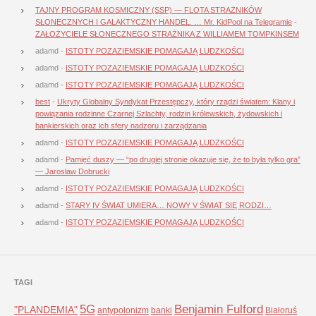
TAJNY PROGRAM KOSMICZNY (SSP) — FLOTA STRAŻNIKÓW
SŁONECZNYCH I GALAKTYCZNY HANDEL. … Mr. KidPool na Telegramie
-
ZAŁOŻYCIELE SŁONECZNEGO STRAŻNIKA Z WILLIAMEM TOMPKINSEM
adamd
-
ISTOTY POZAZIEMSKIE POMAGAJĄ LUDZKOŚCI
adamd
-
ISTOTY POZAZIEMSKIE POMAGAJĄ LUDZKOŚCI
adamd
-
ISTOTY POZAZIEMSKIE POMAGAJĄ LUDZKOŚCI
best
-
Ukryty Globalny Syndykat Przestępczy, który rządzi światem: Klany i
powiązania rodzinne Czarnej Szlachty, rodzin królewskich, żydowskich i
bankierskich oraz ich sfery nadzoru i zarządzania
adamd
-
ISTOTY POZAZIEMSKIE POMAGAJĄ LUDZKOŚCI
adamd
-
Pamięć duszy — “po drugiej stronie okazuje się, że to była tylko gra”
— Jarosław Dobrucki
adamd
-
ISTOTY POZAZIEMSKIE POMAGAJĄ LUDZKOŚCI
adamd
-
STARY IV ŚWIAT UMIERA… NOWY V ŚWIAT SIĘ RODZI…
adamd
-
ISTOTY POZAZIEMSKIE POMAGAJĄ LUDZKOŚCI
TAGI
5G
Benjamin Fulford
"PLANDEMIA"
antypolonizm
banki
Białoruś