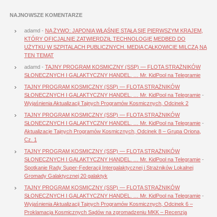
NAJNOWSZE KOMENTARZE
adamd
-
NA ŻYWO: JAPONIA WŁAŚNIE STAŁA SIĘ PIERWSZYM KRAJEM,
KTÓRY OFICJALNIE ZATWIERDZIŁ TECHNOLOGIĘ MEDBED DO
UŻYTKU W SZPITALACH PUBLICZNYCH. MEDIA CAŁKOWICIE MILCZĄ NA
TEN TEMAT
adamd
-
TAJNY PROGRAM KOSMICZNY (SSP) — FLOTA STRAŻNIKÓW
SŁONECZNYCH I GALAKTYCZNY HANDEL. … Mr. KidPool na Telegramie
TAJNY PROGRAM KOSMICZNY (SSP) — FLOTA STRAŻNIKÓW
SŁONECZNYCH I GALAKTYCZNY HANDEL. … Mr. KidPool na Telegramie
-
Wyjaśnienia Aktualizacji Tajnych Programów Kosmicznych, Odcinek 2
TAJNY PROGRAM KOSMICZNY (SSP) — FLOTA STRAŻNIKÓW
SŁONECZNYCH I GALAKTYCZNY HANDEL. … Mr. KidPool na Telegramie
-
Aktualizacje Tajnych Programów Kosmicznych, Odcinek 8 – Grupa Oriona,
Cz. 1
TAJNY PROGRAM KOSMICZNY (SSP) — FLOTA STRAŻNIKÓW
SŁONECZNYCH I GALAKTYCZNY HANDEL. … Mr. KidPool na Telegramie
-
Spotkanie Rady Super-Federacji Intergalaktycznej i Strażników Lokalnej
Gromady Galaktycznej 20 galaktyk
TAJNY PROGRAM KOSMICZNY (SSP) — FLOTA STRAŻNIKÓW
SŁONECZNYCH I GALAKTYCZNY HANDEL. … Mr. KidPool na Telegramie
-
Wyjaśnienia Aktualizacji Tajnych Programów Kosmicznych, Odcinek 6 –
Proklamacja Kosmicznych Sądów na zgromadzeniu MKK – Recenzja