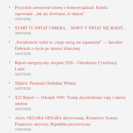
Prezydent zawetował ustawę o homozwiązkach. Kotula
zapowiada: „Jak nie drzwiami, to oknem”
23/07/2026
STARY IV ŚWIAT UMIERA… NOWY V ŚWIAT SIĘ RODZI…
20/07/2026
„Świadomość widzi to, czego mózg nie zapamiętał” — Jarosław
Dobrucki o życiu po śmierci klinicznej
19/07/2026
Raport energetyczny sierpień 2026 – Odrodzenie Cywilizacji
Ludzi
18/07/2026
XSpirit: Piramida Globalnej Władzy
16/07/2026
X22 Report — Odcinek 3949: Trump decentralizuje ropę i uderza
młotem
16/07/2026
Axios: NESARA-GESARA aktywowana, Kwantowy System
Finansowy aktywny, Republika przywrócona
14/07/2026