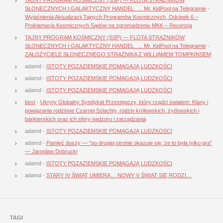
SŁONECZNYCH I GALAKTYCZNY HANDEL. … Mr. KidPool na Telegramie
-
Wyjaśnienia Aktualizacji Tajnych Programów Kosmicznych, Odcinek 6 –
Proklamacja Kosmicznych Sądów na zgromadzeniu MKK – Recenzja
TAJNY PROGRAM KOSMICZNY (SSP) — FLOTA STRAŻNIKÓW
SŁONECZNYCH I GALAKTYCZNY HANDEL. … Mr. KidPool na Telegramie
-
ZAŁOŻYCIELE SŁONECZNEGO STRAŻNIKA Z WILLIAMEM TOMPKINSEM
adamd
-
ISTOTY POZAZIEMSKIE POMAGAJĄ LUDZKOŚCI
adamd
-
ISTOTY POZAZIEMSKIE POMAGAJĄ LUDZKOŚCI
adamd
-
ISTOTY POZAZIEMSKIE POMAGAJĄ LUDZKOŚCI
best
-
Ukryty Globalny Syndykat Przestępczy, który rządzi światem: Klany i
powiązania rodzinne Czarnej Szlachty, rodzin królewskich, żydowskich i
bankierskich oraz ich sfery nadzoru i zarządzania
adamd
-
ISTOTY POZAZIEMSKIE POMAGAJĄ LUDZKOŚCI
adamd
-
Pamięć duszy — “po drugiej stronie okazuje się, że to była tylko gra”
— Jarosław Dobrucki
adamd
-
ISTOTY POZAZIEMSKIE POMAGAJĄ LUDZKOŚCI
adamd
-
STARY IV ŚWIAT UMIERA… NOWY V ŚWIAT SIĘ RODZI…
TAGI