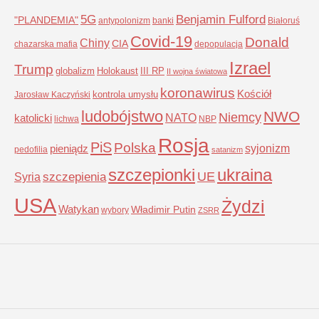
5G
Benjamin Fulford
"PLANDEMIA"
antypolonizm
banki
Białoruś
Covid-19
Donald
Chiny
CIA
chazarska mafia
depopulacja
Izrael
Trump
globalizm
Holokaust
III RP
II wojna światowa
koronawirus
Kościół
kontrola umysłu
Jarosław Kaczyński
ludobójstwo
NWO
Niemcy
NATO
katolicki
lichwa
NBP
Rosja
PiS
Polska
syjonizm
pieniądz
pedofilia
satanizm
szczepionki
ukraina
UE
Syria
szczepienia
USA
Żydzi
Watykan
Władimir Putin
wybory
ZSRR