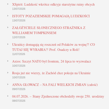
XSpirit: Ludzkość wkrótce odkryje starożytne ruiny obcych
13/07/2026
ISTOTY POZAZIEMSKIE POMAGAJĄ LUDZKOŚCI
13/07/2026
ZAŁOŻYCIELE SŁONECZNEGO STRAŻNIKA Z
WILLIAMEM TOMPKINSEM
12/07/2026
Ukraińcy domagają się roszczeń od Polaków za wojnę?! CO
TUTAJ SIĘ WYRABIA?! Prof. Osadczy u Roli!
11/07/2026
Axios: Szczyt NATO był frontem, 24 lipca to wyzwalacz
10/07/2026
Rosja już nie wierzy, że Zachód chce pokoju na Ukrainie
10/07/2026
ANNA GŁOWACZ – NA FALI WIELKICH ZMIAN (całość)
09/07/2026
04.07.2026. – Stany Zjednoczone obchodziły swoje 250. urodziny
08/07/2026