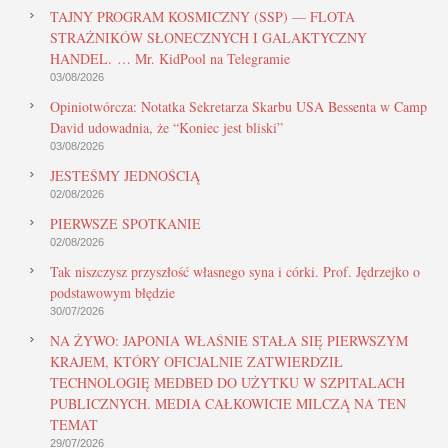
TAJNY PROGRAM KOSMICZNY (SSP) — FLOTA
STRAŻNIKÓW SŁONECZNYCH I GALAKTYCZNY
HANDEL. … Mr. KidPool na Telegramie
03/08/2026
Opiniotwórcza: Notatka Sekretarza Skarbu USA Bessenta w Camp
David udowadnia, że “Koniec jest bliski”
03/08/2026
JESTEŚMY JEDNOŚCIĄ
02/08/2026
PIERWSZE SPOTKANIE
02/08/2026
Tak niszczysz przyszłość własnego syna i córki. Prof. Jędrzejko o
podstawowym błędzie
30/07/2026
NA ŻYWO: JAPONIA WŁAŚNIE STAŁA SIĘ PIERWSZYM
KRAJEM, KTÓRY OFICJALNIE ZATWIERDZIŁ
TECHNOLOGIĘ MEDBED DO UŻYTKU W SZPITALACH
PUBLICZNYCH. MEDIA CAŁKOWICIE MILCZĄ NA TEN
TEMAT
29/07/2026