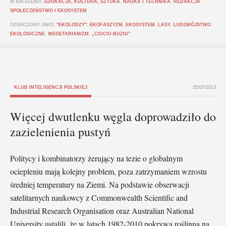
W KATEGORII:
EDUKACJA, KULTURA, SZTUKA
,
NAUKA I TECHNIKA
,
REDAKCJA
,
SPOŁECZEŃSTWO I EKOSYSTEM
OZNACZONY JAKO:
"EKOLODZY"
,
EKOFASZYZM
,
EKOSYSTEM
,
LASY
,
LUDOBÓJSTWO
EKOLOGICZNE
,
WEGETARIANIZM
,
„CIUCIU-BUZIU”
KLUB INTELIGENCJI POLSKIEJ
25/07/2013
Więcej dwutlenku węgla doprowadziło do
zazielenienia pustyń
Politycy i kombinatorzy żerujący na tezie o globalnym
ociepleniu mają kolejny problem, poza zatrzymaniem wzrostu
średniej temperatury na Ziemi. Na podstawie obserwacji
satelitarnych naukowcy z Commonwealth Scientific and
Industrial Research Organisation oraz Australian National
University ustalili, że w latach 1982-2010 pokrywa roślinna na