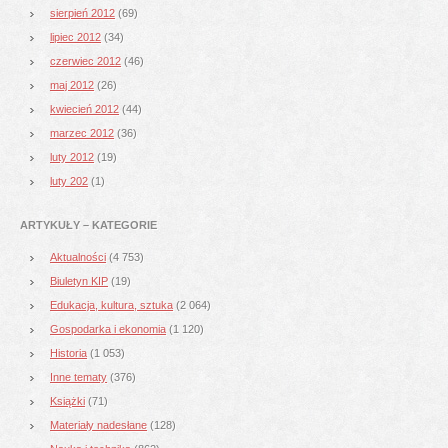
sierpień 2012
(69)
lipiec 2012
(34)
czerwiec 2012
(46)
maj 2012
(26)
kwiecień 2012
(44)
marzec 2012
(36)
luty 2012
(19)
luty 202
(1)
ARTYKUŁY – KATEGORIE
Aktualności
(4 753)
Biuletyn KIP
(19)
Edukacja, kultura, sztuka
(2 064)
Gospodarka i ekonomia
(1 120)
Historia
(1 053)
Inne tematy
(376)
Książki
(71)
Materiały nadesłane
(128)