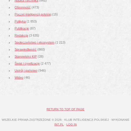
Nauka i technika
(862)
Obronność
(473)
Poczet inteligencji polskiej
(15)
Polityka
(1 853)
Publikacje
(87)
Redakcja
(3 635)
Społeczeństwo i ekosystem
(1 213)
Sprawiedliwość
(860)
Stanowisko KIP
(28)
Świat i cywilizacje
(2 477)
Ustrój i państwo
(946)
Wideo
(46)
RETURN TO TOP OF PAGE
WSZELKIE PRAWA ZASTRZEŻONE © 2026 · KLUB INTELIGENCJI POLSKIEJ · WYKONANIE
IN7.PL
·
LOG IN