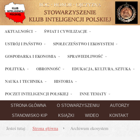
AKTUALNOŚCI
ŚWIAT I CYWILIZACJE
USTRÓJ I PAŃSTWO
SPOŁECZEŃSTWO I EKOSYSTEM
GOSPODARKA I EKONOMIA
SPRAWIEDLIWOŚĆ
POLITYKA
OBRONNOŚĆ
EDUKACJA, KULTURA, SZTUKA
NAUKA I TECHNIKA
HISTORIA
POCZET INTELIGENCJI POLSKIEJ
INNE TEMATY
STRONA GŁÓWNA
O STOWARZYSZENIU
AUTORZY
STANOWISKO KIP
KSIĄŻKI
WIDEO
KONTAKT
Jesteś tutaj:
Strona główna
Archiwum ekosystem