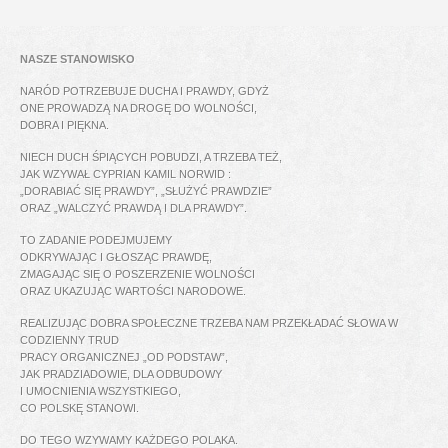
NASZE STANOWISKO
NARÓD POTRZEBUJE DUCHA I PRAWDY, GDYŻ
ONE PROWADZĄ NA DROGĘ DO WOLNOŚCI,
DOBRA I PIĘKNA.
NIECH DUCH ŚPIĄCYCH POBUDZI, A TRZEBA TEŻ,
JAK WZYWAŁ CYPRIAN KAMIL NORWID :
„DORABIAĆ SIĘ PRAWDY”, „SŁUŻYĆ PRAWDZIE”
ORAZ „WALCZYĆ PRAWDĄ I DLA PRAWDY”.
TO ZADANIE PODEJMUJEMY
ODKRYWAJĄC I GŁOSZĄC PRAWDĘ,
ZMAGAJĄC SIĘ O POSZERZENIE WOLNOŚCI
ORAZ UKAZUJĄC WARTOŚCI NARODOWE.
REALIZUJĄC DOBRA SPOŁECZNE TRZEBA NAM PRZEKŁADAĆ SŁOWA W
CODZIENNY TRUD
PRACY ORGANICZNEJ „OD PODSTAW”,
JAK PRADZIADOWIE, DLA ODBUDOWY
I UMOCNIENIA WSZYSTKIEGO,
CO POLSKĘ STANOWI.
DO TEGO WZYWAMY KAŻDEGO POLAKA.