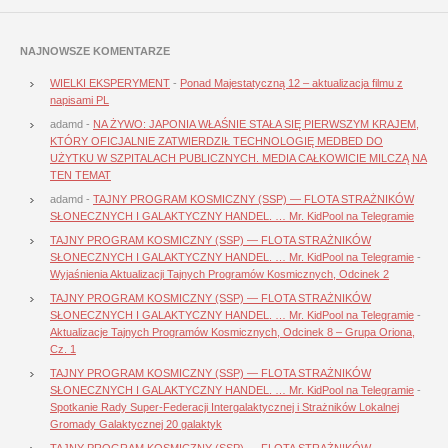
NAJNOWSZE KOMENTARZE
WIELKI EKSPERYMENT
-
Ponad Majestatyczną 12 – aktualizacja filmu z
napisami PL
adamd
-
NA ŻYWO: JAPONIA WŁAŚNIE STAŁA SIĘ PIERWSZYM KRAJEM,
KTÓRY OFICJALNIE ZATWIERDZIŁ TECHNOLOGIĘ MEDBED DO
UŻYTKU W SZPITALACH PUBLICZNYCH. MEDIA CAŁKOWICIE MILCZĄ NA
TEN TEMAT
adamd
-
TAJNY PROGRAM KOSMICZNY (SSP) — FLOTA STRAŻNIKÓW
SŁONECZNYCH I GALAKTYCZNY HANDEL. … Mr. KidPool na Telegramie
TAJNY PROGRAM KOSMICZNY (SSP) — FLOTA STRAŻNIKÓW
SŁONECZNYCH I GALAKTYCZNY HANDEL. … Mr. KidPool na Telegramie
-
Wyjaśnienia Aktualizacji Tajnych Programów Kosmicznych, Odcinek 2
TAJNY PROGRAM KOSMICZNY (SSP) — FLOTA STRAŻNIKÓW
SŁONECZNYCH I GALAKTYCZNY HANDEL. … Mr. KidPool na Telegramie
-
Aktualizacje Tajnych Programów Kosmicznych, Odcinek 8 – Grupa Oriona,
Cz. 1
TAJNY PROGRAM KOSMICZNY (SSP) — FLOTA STRAŻNIKÓW
SŁONECZNYCH I GALAKTYCZNY HANDEL. … Mr. KidPool na Telegramie
-
Spotkanie Rady Super-Federacji Intergalaktycznej i Strażników Lokalnej
Gromady Galaktycznej 20 galaktyk
TAJNY PROGRAM KOSMICZNY (SSP) — FLOTA STRAŻNIKÓW