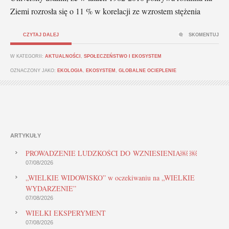
Ziemi rozrosła się o 11 % w korelacji ze wzrostem stężenia
CZYTAJ DALEJ
SKOMENTUJ
W KATEGORII:
AKTUALNOŚCI
,
SPOŁECZEŃSTWO I EKOSYSTEM
OZNACZONY JAKO:
EKOLOGIA
,
EKOSYSTEM
,
GLOBALNE OCIEPLENIE
ARTYKUŁY
PROWADZENIE LUDZKOŚCI DO WZNIESIENIA￼ ￼
07/08/2026
„WIELKIE WIDOWISKO” w oczekiwaniu na „WIELKIE
WYDARZENIE”
07/08/2026
WIELKI EKSPERYMENT
07/08/2026