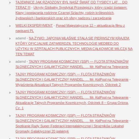
TAJEMNICE JAK RZĄDZONY BYŁ NASZ ŚWIAT OD TYSIĘCY LAT… DO
TERAZ !!!
-
Ukryty Globalny Syndykat Przestępczy, który rządzi światem:
Klany i powiązania rodzinne Czarnej Szlachty, rodzin królewskich,
żydowskich i bankierskich oraz ich sfery nadzoru i zarządzania
WIELKI EKSPERYMENT
-
Ponad Majestatyczną 12 – aktualizacja filmu z
napisami PL
adamd
-
NA ŻYWO: JAPONIA WŁAŚNIE STAŁA SIĘ PIERWSZYM KRAJEM,
KTÓRY OFICJALNIE ZATWIERDZIŁ TECHNOLOGIĘ MEDBED DO
UŻYTKU W SZPITALACH PUBLICZNYCH. MEDIA CAŁKOWICIE MILCZĄ NA
TEN TEMAT
adamd
-
TAJNY PROGRAM KOSMICZNY (SSP) — FLOTA STRAŻNIKÓW
SŁONECZNYCH I GALAKTYCZNY HANDEL. … Mr. KidPool na Telegramie
TAJNY PROGRAM KOSMICZNY (SSP) — FLOTA STRAŻNIKÓW
SŁONECZNYCH I GALAKTYCZNY HANDEL. … Mr. KidPool na Telegramie
-
Wyjaśnienia Aktualizacji Tajnych Programów Kosmicznych, Odcinek 2
TAJNY PROGRAM KOSMICZNY (SSP) — FLOTA STRAŻNIKÓW
SŁONECZNYCH I GALAKTYCZNY HANDEL. … Mr. KidPool na Telegramie
-
Aktualizacje Tajnych Programów Kosmicznych, Odcinek 8 – Grupa Oriona,
Cz. 1
TAJNY PROGRAM KOSMICZNY (SSP) — FLOTA STRAŻNIKÓW
SŁONECZNYCH I GALAKTYCZNY HANDEL. … Mr. KidPool na Telegramie
-
Spotkanie Rady Super-Federacji Intergalaktycznej i Strażników Lokalnej
Gromady Galaktycznej 20 galaktyk
TAJNY PROGRAM KOSMICZNY (SSP) — FLOTA STRAŻNIKÓW