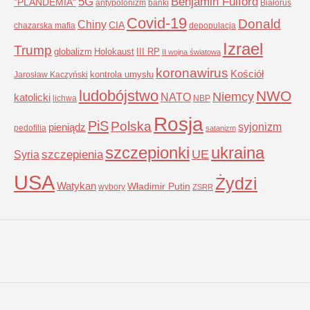
5G
Benjamin Fulford
"PLANDEMIA"
antypolonizm
banki
Białoruś
Covid-19
Donald
Chiny
CIA
chazarska mafia
depopulacja
Izrael
Trump
globalizm
Holokaust
III RP
II wojna światowa
koronawirus
Kościół
kontrola umysłu
Jarosław Kaczyński
ludobójstwo
NWO
Niemcy
NATO
katolicki
lichwa
NBP
Rosja
PiS
Polska
syjonizm
pieniądz
pedofilia
satanizm
szczepionki
ukraina
UE
Syria
szczepienia
USA
Żydzi
Watykan
Władimir Putin
wybory
ZSRR