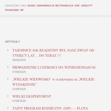
OZNACZONY JAKO:
BANKI
,
DENOMINACJA WE FRANKACH
,
KNF
,
KREDYTY
FRANKOWE
,
MF
ARTYKUŁY
TAJEMNICE JAK RZĄDZONY BYŁ NASZ ŚWIAT OD
TYSIĘCY LAT… DO TERAZ !!!
08/08/2026
PROWADZENIE LUDZKOŚCI DO WZNIESIENIA￼ ￼
07/08/2026
„WIELKIE WIDOWISKO” w oczekiwaniu na „WIELKIE
WYDARZENIE”
07/08/2026
WIELKI EKSPERYMENT
07/08/2026
TAJNY PROGRAM KOSMICZNY (SSP) — FLOTA