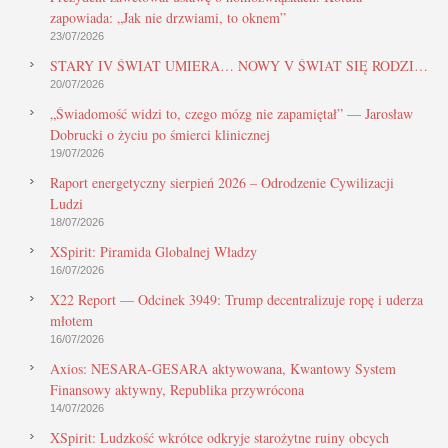
zapowiada: „Jak nie drzwiami, to oknem”
23/07/2026
STARY IV ŚWIAT UMIERA… NOWY V ŚWIAT SIĘ RODZI…
20/07/2026
„Świadomość widzi to, czego mózg nie zapamiętał” — Jarosław
Dobrucki o życiu po śmierci klinicznej
19/07/2026
Raport energetyczny sierpień 2026 – Odrodzenie Cywilizacji
Ludzi
18/07/2026
XSpirit: Piramida Globalnej Władzy
16/07/2026
X22 Report — Odcinek 3949: Trump decentralizuje ropę i uderza
młotem
16/07/2026
Axios: NESARA-GESARA aktywowana, Kwantowy System
Finansowy aktywny, Republika przywrócona
14/07/2026
XSpirit: Ludzkość wkrótce odkryje starożytne ruiny obcych