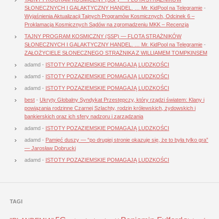
SŁONECZNYCH I GALAKTYCZNY HANDEL. … Mr. KidPool na Telegramie
-
Wyjaśnienia Aktualizacji Tajnych Programów Kosmicznych, Odcinek 6 –
Proklamacja Kosmicznych Sądów na zgromadzeniu MKK – Recenzja
TAJNY PROGRAM KOSMICZNY (SSP) — FLOTA STRAŻNIKÓW
SŁONECZNYCH I GALAKTYCZNY HANDEL. … Mr. KidPool na Telegramie
-
ZAŁOŻYCIELE SŁONECZNEGO STRAŻNIKA Z WILLIAMEM TOMPKINSEM
adamd
-
ISTOTY POZAZIEMSKIE POMAGAJĄ LUDZKOŚCI
adamd
-
ISTOTY POZAZIEMSKIE POMAGAJĄ LUDZKOŚCI
adamd
-
ISTOTY POZAZIEMSKIE POMAGAJĄ LUDZKOŚCI
best
-
Ukryty Globalny Syndykat Przestępczy, który rządzi światem: Klany i
powiązania rodzinne Czarnej Szlachty, rodzin królewskich, żydowskich i
bankierskich oraz ich sfery nadzoru i zarządzania
adamd
-
ISTOTY POZAZIEMSKIE POMAGAJĄ LUDZKOŚCI
adamd
-
Pamięć duszy — “po drugiej stronie okazuje się, że to była tylko gra”
— Jarosław Dobrucki
adamd
-
ISTOTY POZAZIEMSKIE POMAGAJĄ LUDZKOŚCI
TAGI