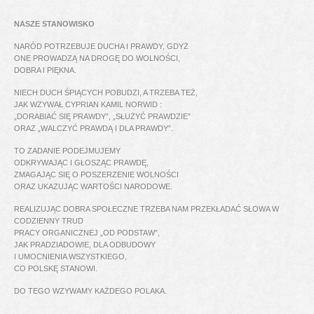
NASZE STANOWISKO
NARÓD POTRZEBUJE DUCHA I PRAWDY, GDYŻ
ONE PROWADZĄ NA DROGĘ DO WOLNOŚCI,
DOBRA I PIĘKNA.
NIECH DUCH ŚPIĄCYCH POBUDZI, A TRZEBA TEŻ,
JAK WZYWAŁ CYPRIAN KAMIL NORWID :
„DORABIAĆ SIĘ PRAWDY”, „SŁUŻYĆ PRAWDZIE”
ORAZ „WALCZYĆ PRAWDĄ I DLA PRAWDY”.
TO ZADANIE PODEJMUJEMY
ODKRYWAJĄC I GŁOSZĄC PRAWDĘ,
ZMAGAJĄC SIĘ O POSZERZENIE WOLNOŚCI
ORAZ UKAZUJĄC WARTOŚCI NARODOWE.
REALIZUJĄC DOBRA SPOŁECZNE TRZEBA NAM PRZEKŁADAĆ SŁOWA W
CODZIENNY TRUD
PRACY ORGANICZNEJ „OD PODSTAW”,
JAK PRADZIADOWIE, DLA ODBUDOWY
I UMOCNIENIA WSZYSTKIEGO,
CO POLSKĘ STANOWI.
DO TEGO WZYWAMY KAŻDEGO POLAKA.