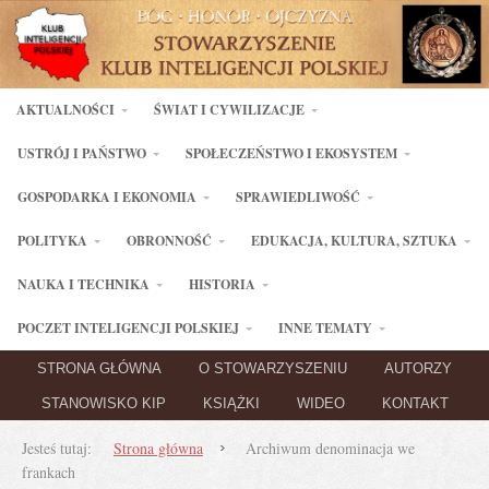
AKTUALNOŚCI
ŚWIAT I CYWILIZACJE
USTRÓJ I PAŃSTWO
SPOŁECZEŃSTWO I EKOSYSTEM
GOSPODARKA I EKONOMIA
SPRAWIEDLIWOŚĆ
POLITYKA
OBRONNOŚĆ
EDUKACJA, KULTURA, SZTUKA
NAUKA I TECHNIKA
HISTORIA
POCZET INTELIGENCJI POLSKIEJ
INNE TEMATY
STRONA GŁÓWNA
O STOWARZYSZENIU
AUTORZY
STANOWISKO KIP
KSIĄŻKI
WIDEO
KONTAKT
Jesteś tutaj:
Strona główna
Archiwum denominacja we
frankach