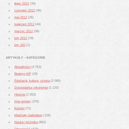
lipiec 2012
(34)
czerwiec 2012
(46)
maj 2012
(26)
kwiecień 2012
(44)
marzec 2012
(36)
luty 2012
(19)
luty 202
(1)
ARTYKUŁY – KATEGORIE
Aktualności
(4 753)
Biuletyn KIP
(19)
Edukacja, kultura, sztuka
(2 065)
Gospodarka i ekonomia
(1 120)
Historia
(1 053)
Inne tematy
(376)
Książki
(71)
Materiały nadesłane
(128)
Nauka i technika
(862)
Obronność
(473)