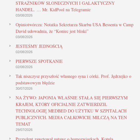
STRAŻNIKÓW SŁONECZNYCH I GALAKTYCZNY
HANDEL. … Mr. KidPool na Telegramie
03/08/2026
Opiniotwórcza: Notatka Sekretarza Skarbu USA Bessenta w Camp
David udowadnia, że “Koniec jest bliski”
03/08/2026
JESTEŚMY JEDNOŚCIĄ
02/08/2026
PIERWSZE SPOTKANIE
02/08/2026
Tak niszczysz przyszłość własnego syna i córki. Prof. Jędrzejko o
podstawowym błędzie
30/07/2026
NA ŻYWO: JAPONIA WŁAŚNIE STAŁA SIĘ PIERWSZYM
KRAJEM, KTÓRY OFICJALNIE ZATWIERDZIŁ
TECHNOLOGIĘ MEDBED DO UŻYTKU W SZPITALACH
PUBLICZNYCH. MEDIA CAŁKOWICIE MILCZĄ NA TEN
TEMAT
29/07/2026
Prezydent zawetował ustawę o homozwiązkach. Kotula