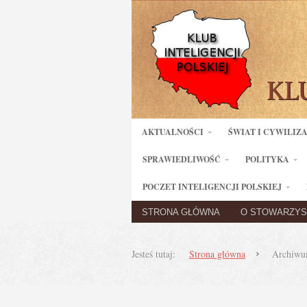
AKTUALNOŚCI
ŚWIAT I CYWILIZ
SPRAWIEDLIWOŚĆ
POLITYKA
POCZET INTELIGENCJI POLSKIEJ
STRONA GŁÓWNA
O STOWARZYS
Jesteś tutaj:
Strona główna
Archiwum