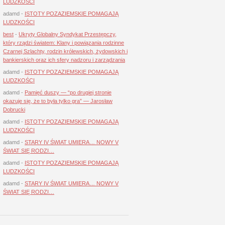
LUDZKOŚCI
adamd
-
ISTOTY POZAZIEMSKIE POMAGAJĄ
LUDZKOŚCI
best
-
Ukryty Globalny Syndykat Przestępczy,
który rządzi światem: Klany i powiązania rodzinne
Czarnej Szlachty, rodzin królewskich, żydowskich i
bankierskich oraz ich sfery nadzoru i zarządzania
adamd
-
ISTOTY POZAZIEMSKIE POMAGAJĄ
LUDZKOŚCI
adamd
-
Pamięć duszy — “po drugiej stronie
okazuje się, że to była tylko gra” — Jarosław
Dobrucki
adamd
-
ISTOTY POZAZIEMSKIE POMAGAJĄ
LUDZKOŚCI
adamd
-
STARY IV ŚWIAT UMIERA… NOWY V
ŚWIAT SIĘ RODZI…
adamd
-
ISTOTY POZAZIEMSKIE POMAGAJĄ
LUDZKOŚCI
adamd
-
STARY IV ŚWIAT UMIERA… NOWY V
ŚWIAT SIĘ RODZI…