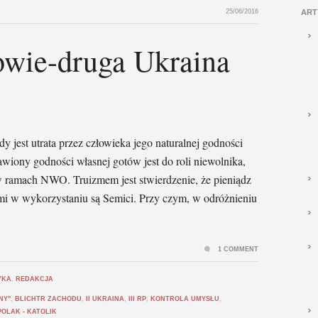
25/06/2016
ART
owie-druga Ukraina
 jest utrata przez człowieka jego naturalnej godności
wiony godności własnej gotów jest do roli niewolnika,
 ramach NWO. Truizmem jest stwierdzenie, że pieniądz
ami w wykorzystaniu są Semici. Przy czym, w odróżnieniu
1 COMMENT
YKA
,
REDAKCJA
NY"
,
BLICHTR ZACHODU
,
II UKRAINA
,
III RP
,
KONTROLA UMYSŁU
,
POLAK - KATOLIK