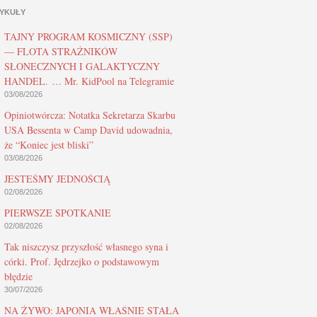
YKUŁY
TAJNY PROGRAM KOSMICZNY (SSP)
— FLOTA STRAŻNIKÓW
SŁONECZNYCH I GALAKTYCZNY
HANDEL. … Mr. KidPool na Telegramie
03/08/2026
Opiniotwórcza: Notatka Sekretarza Skarbu
USA Bessenta w Camp David udowadnia,
że “Koniec jest bliski”
03/08/2026
JESTEŚMY JEDNOŚCIĄ
02/08/2026
PIERWSZE SPOTKANIE
02/08/2026
Tak niszczysz przyszłość własnego syna i
córki. Prof. Jędrzejko o podstawowym
błędzie
30/07/2026
NA ŻYWO: JAPONIA WŁAŚNIE STAŁA