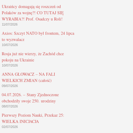
Ukraińcy domagają się roszczeń od
Polaków za wojnę?! CO TUTAJ SIĘ
WYRABIA?! Prof. Osadczy u Roli!
11/07/2026
Axios: Szczyt NATO był frontem, 24 lipca
to wyzwalacz
10/07/2026
Rosja już nie wierzy, że Zachód chce
pokoju na Ukrainie
10/07/2026
ANNA GŁOWACZ – NA FALI
WIELKICH ZMIAN (całość)
09/07/2026
04.07.2026. – Stany Zjednoczone
obchodziły swoje 250. urodziny
08/07/2026
Pierwszy Poziom Nauki, Przekaz 25:
WIELKA INICJACJA
02/07/2026