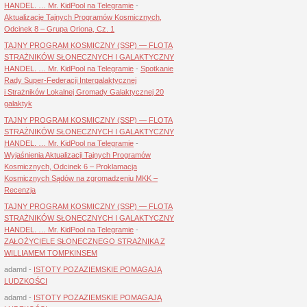
HANDEL. … Mr. KidPool na Telegramie
-
Aktualizacje Tajnych Programów Kosmicznych,
Odcinek 8 – Grupa Oriona, Cz. 1
TAJNY PROGRAM KOSMICZNY (SSP) — FLOTA
STRAŻNIKÓW SŁONECZNYCH I GALAKTYCZNY
HANDEL. … Mr. KidPool na Telegramie
-
Spotkanie
Rady Super-Federacji Intergalaktycznej
i Strażników Lokalnej Gromady Galaktycznej 20
galaktyk
TAJNY PROGRAM KOSMICZNY (SSP) — FLOTA
STRAŻNIKÓW SŁONECZNYCH I GALAKTYCZNY
HANDEL. … Mr. KidPool na Telegramie
-
Wyjaśnienia Aktualizacji Tajnych Programów
Kosmicznych, Odcinek 6 – Proklamacja
Kosmicznych Sądów na zgromadzeniu MKK –
Recenzja
TAJNY PROGRAM KOSMICZNY (SSP) — FLOTA
STRAŻNIKÓW SŁONECZNYCH I GALAKTYCZNY
HANDEL. … Mr. KidPool na Telegramie
-
ZAŁOŻYCIELE SŁONECZNEGO STRAŻNIKA Z
WILLIAMEM TOMPKINSEM
adamd
-
ISTOTY POZAZIEMSKIE POMAGAJĄ
LUDZKOŚCI
adamd
-
ISTOTY POZAZIEMSKIE POMAGAJĄ