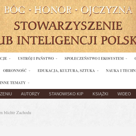
ACJE
USTRÓJ I PAŃSTWO
SPOŁECZEŃSTWO I EKOSYSTEM
OBRONNOŚĆ
EDUKACJA, KULTURA, SZTUKA
NAUKA I TECHN
INNE TEMATY
ZENIU
AUTORZY
STANOWISKO KIP
KSIĄŻKI
WIDEO
 blichtr Zachodu