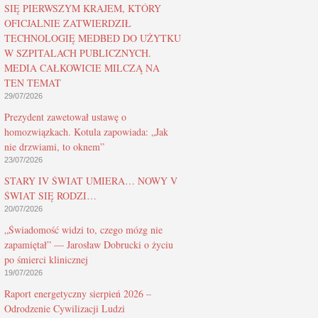
SIĘ PIERWSZYM KRAJEM, KTÓRY
OFICJALNIE ZATWIERDZIŁ
TECHNOLOGIĘ MEDBED DO UŻYTKU
W SZPITALACH PUBLICZNYCH.
MEDIA CAŁKOWICIE MILCZĄ NA
TEN TEMAT
29/07/2026
Prezydent zawetował ustawę o
homozwiązkach. Kotula zapowiada: „Jak
nie drzwiami, to oknem”
23/07/2026
STARY IV ŚWIAT UMIERA… NOWY V
ŚWIAT SIĘ RODZI…
20/07/2026
„Świadomość widzi to, czego mózg nie
zapamiętał” — Jarosław Dobrucki o życiu
po śmierci klinicznej
19/07/2026
Raport energetyczny sierpień 2026 –
Odrodzenie Cywilizacji Ludzi