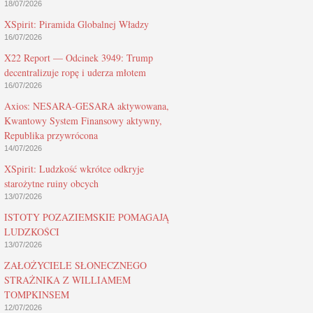
18/07/2026
XSpirit: Piramida Globalnej Władzy
16/07/2026
X22 Report — Odcinek 3949: Trump
decentralizuje ropę i uderza młotem
16/07/2026
Axios: NESARA-GESARA aktywowana,
Kwantowy System Finansowy aktywny,
Republika przywrócona
14/07/2026
XSpirit: Ludzkość wkrótce odkryje
starożytne ruiny obcych
13/07/2026
ISTOTY POZAZIEMSKIE POMAGAJĄ
LUDZKOŚCI
13/07/2026
ZAŁOŻYCIELE SŁONECZNEGO
STRAŻNIKA Z WILLIAMEM
TOMPKINSEM
12/07/2026