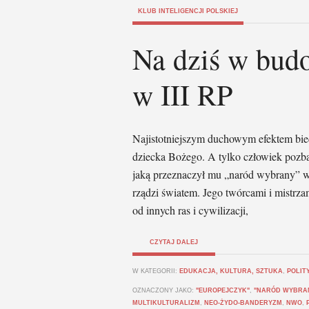
KLUB INTELIGENCJI POLSKIEJ
Na dziś w bud
w III RP
Najistotniejszym duchowym efektem biedy
dziecka Bożego. A tylko człowiek pozba
jaką przeznaczył mu „naród wybrany” w
rządzi światem. Jego twórcami i mistrz
od innych ras i cywilizacji,
CZYTAJ DALEJ
W KATEGORII:
EDUKACJA, KULTURA, SZTUKA
,
POLIT
OZNACZONY JAKO:
"EUROPEJCZYK"
,
"NARÓD WYBRA
MULTIKULTURALIZM
,
NEO-ŻYDO-BANDERYZM
,
NWO
,