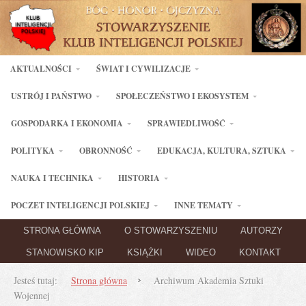
AKTUALNOŚCI
ŚWIAT I CYWILIZACJE
USTRÓJ I PAŃSTWO
SPOŁECZEŃSTWO I EKOSYSTEM
GOSPODARKA I EKONOMIA
SPRAWIEDLIWOŚĆ
POLITYKA
OBRONNOŚĆ
EDUKACJA, KULTURA, SZTUKA
NAUKA I TECHNIKA
HISTORIA
POCZET INTELIGENCJI POLSKIEJ
INNE TEMATY
STRONA GŁÓWNA
O STOWARZYSZENIU
AUTORZY
STANOWISKO KIP
KSIĄŻKI
WIDEO
KONTAKT
Jesteś tutaj:
Strona główna
Archiwum Akademia Sztuki
Wojennej