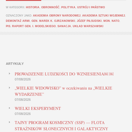
W KATEGORII:
HISTORIA
,
OBRONNOŚĆ
,
POLITYKA
,
USTRÓJ I PAŃSTWO
OZNACZONY JAKO:
AKADEMIA OBRONY NARODOWEJ
,
AKADEMIA SZTUKI WOJENNEJ
,
DEMONTAŻ ARMI
,
GEN. MAREK K. OJRZANOWSKI
,
JÓZEF PIŁSUDSKI
,
MON
,
NATO
,
PIS
,
RAPORT GEN. I. MODELSKIEGO
,
SANACJA
,
UKŁAD WARSZAWSKI
ARTYKUŁY
PROWADZENIE LUDZKOŚCI DO WZNIESIENIA￼ ￼
07/08/2026
„WIELKIE WIDOWISKO” w oczekiwaniu na „WIELKIE
WYDARZENIE”
07/08/2026
WIELKI EKSPERYMENT
07/08/2026
TAJNY PROGRAM KOSMICZNY (SSP) — FLOTA
STRAŻNIKÓW SŁONECZNYCH I GALAKTYCZNY