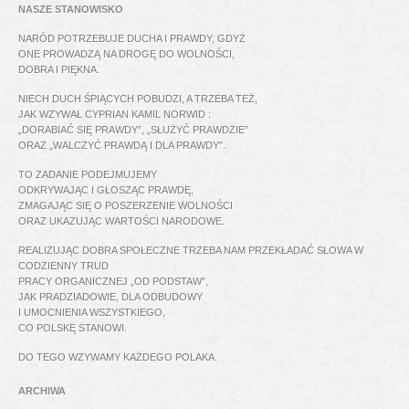
NASZE STANOWISKO
NARÓD POTRZEBUJE DUCHA I PRAWDY, GDYŻ
ONE PROWADZĄ NA DROGĘ DO WOLNOŚCI,
DOBRA I PIĘKNA.
NIECH DUCH ŚPIĄCYCH POBUDZI, A TRZEBA TEŻ,
JAK WZYWAŁ CYPRIAN KAMIL NORWID :
„DORABIAĆ SIĘ PRAWDY”, „SŁUŻYĆ PRAWDZIE”
ORAZ „WALCZYĆ PRAWDĄ I DLA PRAWDY”.
TO ZADANIE PODEJMUJEMY
ODKRYWAJĄC I GŁOSZĄC PRAWDĘ,
ZMAGAJĄC SIĘ O POSZERZENIE WOLNOŚCI
ORAZ UKAZUJĄC WARTOŚCI NARODOWE.
REALIZUJĄC DOBRA SPOŁECZNE TRZEBA NAM PRZEKŁADAĆ SŁOWA W
CODZIENNY TRUD
PRACY ORGANICZNEJ „OD PODSTAW”,
JAK PRADZIADOWIE, DLA ODBUDOWY
I UMOCNIENIA WSZYSTKIEGO,
CO POLSKĘ STANOWI.
DO TEGO WZYWAMY KAŻDEGO POLAKA.
ARCHIWA