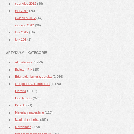
czerwiec 2012
(46)
maj 2012
(26)
kwiecień 2012
(44)
marzec 2012
(36)
luty 2012
(19)
luty 202
(1)
ARTYKUŁY – KATEGORIE
Aktualności
(4 753)
Biuletyn KIP
(19)
Edukacja, kultura, sztuka
(2 064)
Gospodarka i ekonomia
(1 120)
Historia
(1 053)
Inne tematy
(376)
Książki
(71)
Materiały nadesłane
(128)
Nauka i technika
(862)
Obronność
(473)
Poczet inteligencji polskiej
(15)