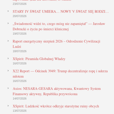
23/07/2026
STARY IV ŚWIAT UMIERA… NOWY V ŚWIAT SIĘ RODZI…
20/07/2026
„Świadomość widzi to, czego mózg nie zapamiętał” — Jarosław
Dobrucki o życiu po śmierci klinicznej
19/07/2026
Raport energetyczny sierpień 2026 – Odrodzenie Cywilizacji
Ludzi
18/07/2026
XSpirit: Piramida Globalnej Władzy
16/07/2026
X22 Report — Odcinek 3949: Trump decentralizuje ropę i uderza
młotem
16/07/2026
Axios: NESARA-GESARA aktywowana, Kwantowy System
Finansowy aktywny, Republika przywrócona
14/07/2026
XSpirit: Ludzkość wkrótce odkryje starożytne ruiny obcych
13/07/2026