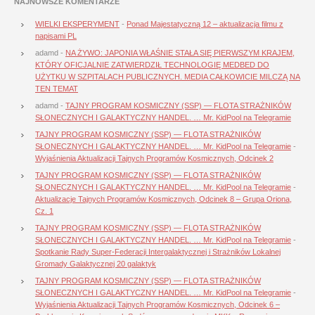
NAJNOWSZE KOMENTARZE
WIELKI EKSPERYMENT
-
Ponad Majestatyczną 12 – aktualizacja filmu z
napisami PL
adamd
-
NA ŻYWO: JAPONIA WŁAŚNIE STAŁA SIĘ PIERWSZYM KRAJEM,
KTÓRY OFICJALNIE ZATWIERDZIŁ TECHNOLOGIĘ MEDBED DO
UŻYTKU W SZPITALACH PUBLICZNYCH. MEDIA CAŁKOWICIE MILCZĄ NA
TEN TEMAT
adamd
-
TAJNY PROGRAM KOSMICZNY (SSP) — FLOTA STRAŻNIKÓW
SŁONECZNYCH I GALAKTYCZNY HANDEL. … Mr. KidPool na Telegramie
TAJNY PROGRAM KOSMICZNY (SSP) — FLOTA STRAŻNIKÓW
SŁONECZNYCH I GALAKTYCZNY HANDEL. … Mr. KidPool na Telegramie
-
Wyjaśnienia Aktualizacji Tajnych Programów Kosmicznych, Odcinek 2
TAJNY PROGRAM KOSMICZNY (SSP) — FLOTA STRAŻNIKÓW
SŁONECZNYCH I GALAKTYCZNY HANDEL. … Mr. KidPool na Telegramie
-
Aktualizacje Tajnych Programów Kosmicznych, Odcinek 8 – Grupa Oriona,
Cz. 1
TAJNY PROGRAM KOSMICZNY (SSP) — FLOTA STRAŻNIKÓW
SŁONECZNYCH I GALAKTYCZNY HANDEL. … Mr. KidPool na Telegramie
-
Spotkanie Rady Super-Federacji Intergalaktycznej i Strażników Lokalnej
Gromady Galaktycznej 20 galaktyk
TAJNY PROGRAM KOSMICZNY (SSP) — FLOTA STRAŻNIKÓW
SŁONECZNYCH I GALAKTYCZNY HANDEL. … Mr. KidPool na Telegramie
-
Wyjaśnienia Aktualizacji Tajnych Programów Kosmicznych, Odcinek 6 –