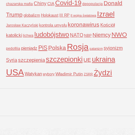
Covid-19
Donald
Chiny
CIA
chazarska mafia
depopulacja
Izrael
Trump
globalizm
Holokaust
III RP
II wojna światowa
koronawirus
Kościół
kontrola umysłu
Jarosław Kaczyński
ludobójstwo
NWO
Niemcy
NATO
katolicki
lichwa
NBP
Rosja
PiS
Polska
syjonizm
pieniądz
pedofilia
satanizm
szczepionki
ukraina
UE
Syria
szczepienia
USA
Żydzi
Watykan
Władimir Putin
wybory
ZSRR