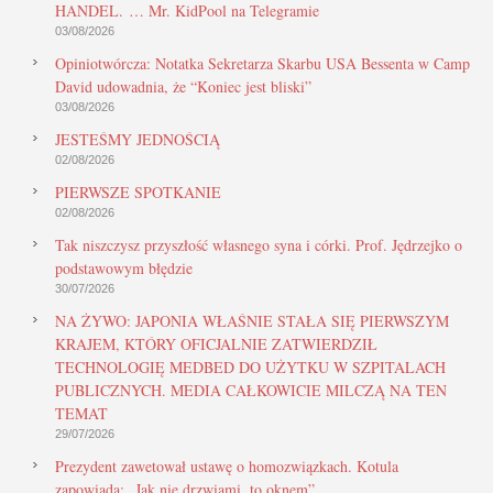
HANDEL. … Mr. KidPool na Telegramie
03/08/2026
Opiniotwórcza: Notatka Sekretarza Skarbu USA Bessenta w Camp
David udowadnia, że “Koniec jest bliski”
03/08/2026
JESTEŚMY JEDNOŚCIĄ
02/08/2026
PIERWSZE SPOTKANIE
02/08/2026
Tak niszczysz przyszłość własnego syna i córki. Prof. Jędrzejko o
podstawowym błędzie
30/07/2026
NA ŻYWO: JAPONIA WŁAŚNIE STAŁA SIĘ PIERWSZYM
KRAJEM, KTÓRY OFICJALNIE ZATWIERDZIŁ
TECHNOLOGIĘ MEDBED DO UŻYTKU W SZPITALACH
PUBLICZNYCH. MEDIA CAŁKOWICIE MILCZĄ NA TEN
TEMAT
29/07/2026
Prezydent zawetował ustawę o homozwiązkach. Kotula
zapowiada: „Jak nie drzwiami, to oknem”