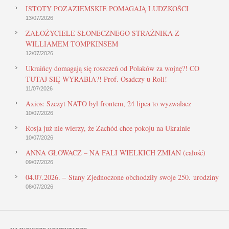
ISTOTY POZAZIEMSKIE POMAGAJĄ LUDZKOŚCI
13/07/2026
ZAŁOŻYCIELE SŁONECZNEGO STRAŻNIKA Z
WILLIAMEM TOMPKINSEM
12/07/2026
Ukraińcy domagają się roszczeń od Polaków za wojnę?! CO
TUTAJ SIĘ WYRABIA?! Prof. Osadczy u Roli!
11/07/2026
Axios: Szczyt NATO był frontem, 24 lipca to wyzwalacz
10/07/2026
Rosja już nie wierzy, że Zachód chce pokoju na Ukrainie
10/07/2026
ANNA GŁOWACZ – NA FALI WIELKICH ZMIAN (całość)
09/07/2026
04.07.2026. – Stany Zjednoczone obchodziły swoje 250. urodziny
08/07/2026