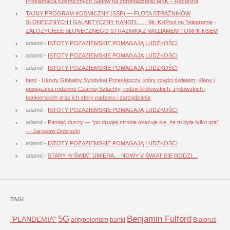
Proklamacja Kosmicznych Sądów na zgromadzeniu MKK – Recenzja
TAJNY PROGRAM KOSMICZNY (SSP) — FLOTA STRAŻNIKÓW
SŁONECZNYCH I GALAKTYCZNY HANDEL. … Mr. KidPool na Telegramie
-
ZAŁOŻYCIELE SŁONECZNEGO STRAŻNIKA Z WILLIAMEM TOMPKINSEM
adamd
-
ISTOTY POZAZIEMSKIE POMAGAJĄ LUDZKOŚCI
adamd
-
ISTOTY POZAZIEMSKIE POMAGAJĄ LUDZKOŚCI
adamd
-
ISTOTY POZAZIEMSKIE POMAGAJĄ LUDZKOŚCI
best
-
Ukryty Globalny Syndykat Przestępczy, który rządzi światem: Klany i
powiązania rodzinne Czarnej Szlachty, rodzin królewskich, żydowskich i
bankierskich oraz ich sfery nadzoru i zarządzania
adamd
-
ISTOTY POZAZIEMSKIE POMAGAJĄ LUDZKOŚCI
adamd
-
Pamięć duszy — “po drugiej stronie okazuje się, że to była tylko gra”
— Jarosław Dobrucki
adamd
-
ISTOTY POZAZIEMSKIE POMAGAJĄ LUDZKOŚCI
adamd
-
STARY IV ŚWIAT UMIERA… NOWY V ŚWIAT SIĘ RODZI…
TAGI
5G
Benjamin Fulford
"PLANDEMIA"
antypolonizm
banki
Białoruś