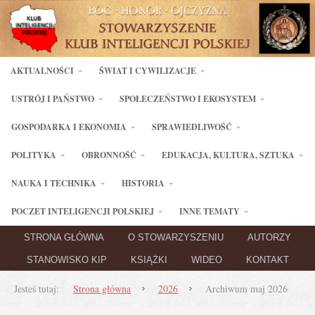
AKTUALNOŚCI
ŚWIAT I CYWILIZACJE
USTRÓJ I PAŃSTWO
SPOŁECZEŃSTWO I EKOSYSTEM
GOSPODARKA I EKONOMIA
SPRAWIEDLIWOŚĆ
POLITYKA
OBRONNOŚĆ
EDUKACJA, KULTURA, SZTUKA
NAUKA I TECHNIKA
HISTORIA
POCZET INTELIGENCJI POLSKIEJ
INNE TEMATY
STRONA GŁÓWNA
O STOWARZYSZENIU
AUTORZY
STANOWISKO KIP
KSIĄŻKI
WIDEO
KONTAKT
Jesteś tutaj:
Strona główna
2026
Archiwum maj 2026