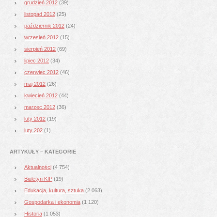
grudzień 2012
(39)
listopad 2012
(25)
październik 2012
(24)
wrzesień 2012
(15)
sierpień 2012
(69)
lipiec 2012
(34)
czerwiec 2012
(46)
maj 2012
(26)
kwiecień 2012
(44)
marzec 2012
(36)
luty 2012
(19)
luty 202
(1)
ARTYKUŁY – KATEGORIE
Aktualności
(4 754)
Biuletyn KIP
(19)
Edukacja, kultura, sztuka
(2 063)
Gospodarka i ekonomia
(1 120)
Historia
(1 053)