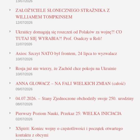
13/07/2026
ZAŁOŻYCIELE SŁONECZNEGO STRAŻNIKA Z
WILLIAMEM TOMPKINSEM
12/07/2026
Ukraińcy domagają się roszczeń od Polaków za wojnę?! CO
TUTAJ SIĘ WYRABIA?! Prof. Osadczy u Roli!
11/07/2026
Axios: Szczyt NATO był frontem, 24 lipca to wyzwalacz
10/07/2026
Rosja już nie wierzy, że Zachód chce pokoju na Ukrainie
10/07/2026
ANNA GŁOWACZ – NA FALI WIELKICH ZMIAN (całość)
09/07/2026
04.07.2026. – Stany Zjednoczone obchodziły swoje 250. urodziny
08/07/2026
Pierwszy Poziom Nauki, Przekaz 25: WIELKA INICJACJA
02/07/2026
XSpirit: Koniec wojny o częstotliwości i początek otwartego
kontaktu z obcymi