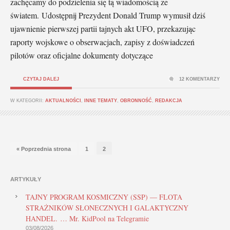
zachęcamy do podzielenia się tą wiadomością ze
światem. Udostępnij Prezydent Donald Trump wymusił dziś
ujawnienie pierwszej partii tajnych akt UFO, przekazując
raporty wojskowe o obserwacjach, zapisy z doświadczeń
pilotów oraz oficjalne dokumenty dotyczące
CZYTAJ DALEJ
12 KOMENTARZY
W KATEGORII:
AKTUALNOŚCI
,
INNE TEMATY
,
OBRONNOŚĆ
,
REDAKCJA
« Poprzednia strona
1
2
ARTYKUŁY
TAJNY PROGRAM KOSMICZNY (SSP) — FLOTA
STRAŻNIKÓW SŁONECZNYCH I GALAKTYCZNY
HANDEL. … Mr. KidPool na Telegramie
03/08/2026