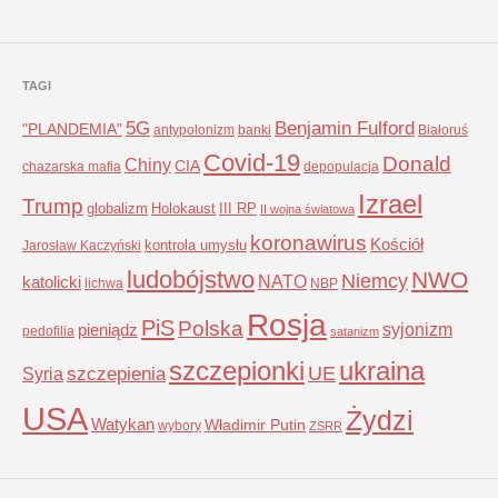
TAGI
5G
Benjamin Fulford
"PLANDEMIA"
antypolonizm
banki
Białoruś
Covid-19
Donald
Chiny
CIA
chazarska mafia
depopulacja
Izrael
Trump
globalizm
Holokaust
III RP
II wojna światowa
koronawirus
Kościół
kontrola umysłu
Jarosław Kaczyński
ludobójstwo
NWO
Niemcy
NATO
katolicki
lichwa
NBP
Rosja
PiS
Polska
syjonizm
pieniądz
pedofilia
satanizm
szczepionki
ukraina
UE
Syria
szczepienia
USA
Żydzi
Watykan
Władimir Putin
wybory
ZSRR