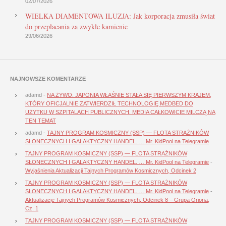
02/07/2026
WIELKA DIAMENTOWA ILUZJA: Jak korporacja zmusiła świat
do przepłacania za zwykłe kamienie
29/06/2026
NAJNOWSZE KOMENTARZE
adamd
-
NA ŻYWO: JAPONIA WŁAŚNIE STAŁA SIĘ PIERWSZYM KRAJEM,
KTÓRY OFICJALNIE ZATWIERDZIŁ TECHNOLOGIĘ MEDBED DO
UŻYTKU W SZPITALACH PUBLICZNYCH. MEDIA CAŁKOWICIE MILCZĄ NA
TEN TEMAT
adamd
-
TAJNY PROGRAM KOSMICZNY (SSP) — FLOTA STRAŻNIKÓW
SŁONECZNYCH I GALAKTYCZNY HANDEL. … Mr. KidPool na Telegramie
TAJNY PROGRAM KOSMICZNY (SSP) — FLOTA STRAŻNIKÓW
SŁONECZNYCH I GALAKTYCZNY HANDEL. … Mr. KidPool na Telegramie
-
Wyjaśnienia Aktualizacji Tajnych Programów Kosmicznych, Odcinek 2
TAJNY PROGRAM KOSMICZNY (SSP) — FLOTA STRAŻNIKÓW
SŁONECZNYCH I GALAKTYCZNY HANDEL. … Mr. KidPool na Telegramie
-
Aktualizacje Tajnych Programów Kosmicznych, Odcinek 8 – Grupa Oriona,
Cz. 1
TAJNY PROGRAM KOSMICZNY (SSP) — FLOTA STRAŻNIKÓW