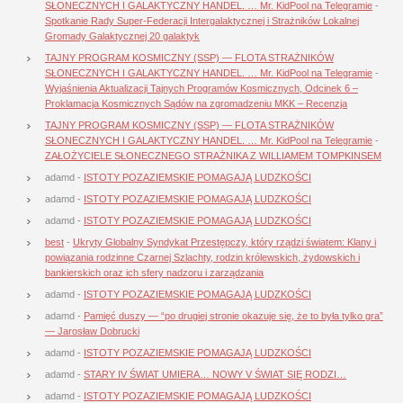
SŁONECZNYCH I GALAKTYCZNY HANDEL. … Mr. KidPool na Telegramie
-
Spotkanie Rady Super-Federacji Intergalaktycznej i Strażników Lokalnej
Gromady Galaktycznej 20 galaktyk
TAJNY PROGRAM KOSMICZNY (SSP) — FLOTA STRAŻNIKÓW
SŁONECZNYCH I GALAKTYCZNY HANDEL. … Mr. KidPool na Telegramie
-
Wyjaśnienia Aktualizacji Tajnych Programów Kosmicznych, Odcinek 6 –
Proklamacja Kosmicznych Sądów na zgromadzeniu MKK – Recenzja
TAJNY PROGRAM KOSMICZNY (SSP) — FLOTA STRAŻNIKÓW
SŁONECZNYCH I GALAKTYCZNY HANDEL. … Mr. KidPool na Telegramie
-
ZAŁOŻYCIELE SŁONECZNEGO STRAŻNIKA Z WILLIAMEM TOMPKINSEM
adamd
-
ISTOTY POZAZIEMSKIE POMAGAJĄ LUDZKOŚCI
adamd
-
ISTOTY POZAZIEMSKIE POMAGAJĄ LUDZKOŚCI
adamd
-
ISTOTY POZAZIEMSKIE POMAGAJĄ LUDZKOŚCI
best
-
Ukryty Globalny Syndykat Przestępczy, który rządzi światem: Klany i
powiązania rodzinne Czarnej Szlachty, rodzin królewskich, żydowskich i
bankierskich oraz ich sfery nadzoru i zarządzania
adamd
-
ISTOTY POZAZIEMSKIE POMAGAJĄ LUDZKOŚCI
adamd
-
Pamięć duszy — “po drugiej stronie okazuje się, że to była tylko gra”
— Jarosław Dobrucki
adamd
-
ISTOTY POZAZIEMSKIE POMAGAJĄ LUDZKOŚCI
adamd
-
STARY IV ŚWIAT UMIERA… NOWY V ŚWIAT SIĘ RODZI…
adamd
-
ISTOTY POZAZIEMSKIE POMAGAJĄ LUDZKOŚCI