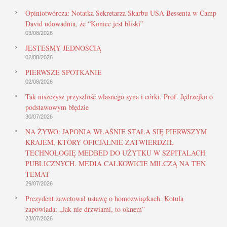
Opiniotwórcza: Notatka Sekretarza Skarbu USA Bessenta w Camp
David udowadnia, że “Koniec jest bliski”
03/08/2026
JESTEŚMY JEDNOŚCIĄ
02/08/2026
PIERWSZE SPOTKANIE
02/08/2026
Tak niszczysz przyszłość własnego syna i córki. Prof. Jędrzejko o
podstawowym błędzie
30/07/2026
NA ŻYWO: JAPONIA WŁAŚNIE STAŁA SIĘ PIERWSZYM
KRAJEM, KTÓRY OFICJALNIE ZATWIERDZIŁ
TECHNOLOGIĘ MEDBED DO UŻYTKU W SZPITALACH
PUBLICZNYCH. MEDIA CAŁKOWICIE MILCZĄ NA TEN
TEMAT
29/07/2026
Prezydent zawetował ustawę o homozwiązkach. Kotula
zapowiada: „Jak nie drzwiami, to oknem”
23/07/2026