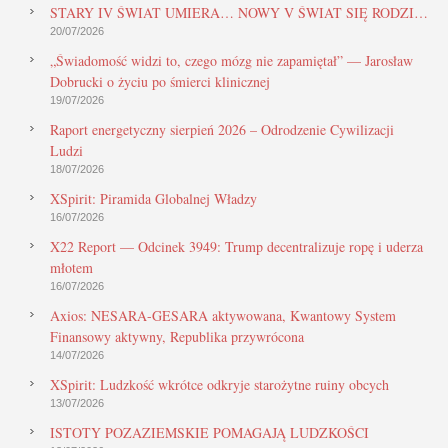
STARY IV ŚWIAT UMIERA… NOWY V ŚWIAT SIĘ RODZI…
20/07/2026
„Świadomość widzi to, czego mózg nie zapamiętał” — Jarosław
Dobrucki o życiu po śmierci klinicznej
19/07/2026
Raport energetyczny sierpień 2026 – Odrodzenie Cywilizacji
Ludzi
18/07/2026
XSpirit: Piramida Globalnej Władzy
16/07/2026
X22 Report — Odcinek 3949: Trump decentralizuje ropę i uderza
młotem
16/07/2026
Axios: NESARA-GESARA aktywowana, Kwantowy System
Finansowy aktywny, Republika przywrócona
14/07/2026
XSpirit: Ludzkość wkrótce odkryje starożytne ruiny obcych
13/07/2026
ISTOTY POZAZIEMSKIE POMAGAJĄ LUDZKOŚCI