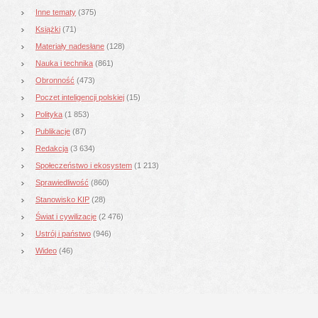
Inne tematy
(375)
Książki
(71)
Materiały nadesłane
(128)
Nauka i technika
(861)
Obronność
(473)
Poczet inteligencji polskiej
(15)
Polityka
(1 853)
Publikacje
(87)
Redakcja
(3 634)
Społeczeństwo i ekosystem
(1 213)
Sprawiedliwość
(860)
Stanowisko KIP
(28)
Świat i cywilizacje
(2 476)
Ustrój i państwo
(946)
Wideo
(46)