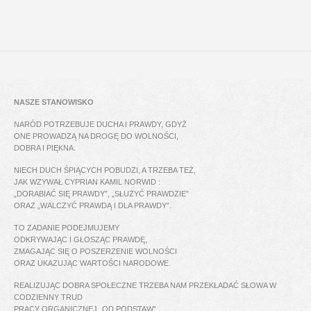
NASZE STANOWISKO
NARÓD POTRZEBUJE DUCHA I PRAWDY, GDYŻ
ONE PROWADZĄ NA DROGĘ DO WOLNOŚCI,
DOBRA I PIĘKNA.
NIECH DUCH ŚPIĄCYCH POBUDZI, A TRZEBA TEŻ,
JAK WZYWAŁ CYPRIAN KAMIL NORWID :
„DORABIAĆ SIĘ PRAWDY”, „SŁUŻYĆ PRAWDZIE”
ORAZ „WALCZYĆ PRAWDĄ I DLA PRAWDY”.
TO ZADANIE PODEJMUJEMY
ODKRYWAJĄC I GŁOSZĄC PRAWDĘ,
ZMAGAJĄC SIĘ O POSZERZENIE WOLNOŚCI
ORAZ UKAZUJĄC WARTOŚCI NARODOWE.
REALIZUJĄC DOBRA SPOŁECZNE TRZEBA NAM PRZEKŁADAĆ SŁOWA W
CODZIENNY TRUD
PRACY ORGANICZNEJ „OD PODSTAW”,