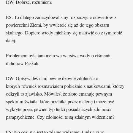
DW: Dobrze, rozumiem.
ES: To dlatego zadecydowaliśmy rozpoczęcie odwiertów z
powierzchni Ziemi, by wwiercić się aż do tego obszaru
skalnego. Dopiero wtedy mieliśmy się martwić co z tym robić
dalej.
Problemem była tam metrowa warstwa wody o ciśnieniu
milionów Paskali.
DW: Opisywałeś nam pewne dziwne zdolności o
których również rozmawiałem pobieżnie z naukowcami, którzy
odkryli to zjawisko. Mówiłeś, że złoto emanuje pewnym
spektrum światła, które przenika przez materię i może być
wykryte przez pewien typ ludzi posiadających zdolności
parapsychiczne. Czy zdolności te są zdalnym widzeniem?
ES: No cóż, nie jest to zdalne widzenie. Ludzie ci w