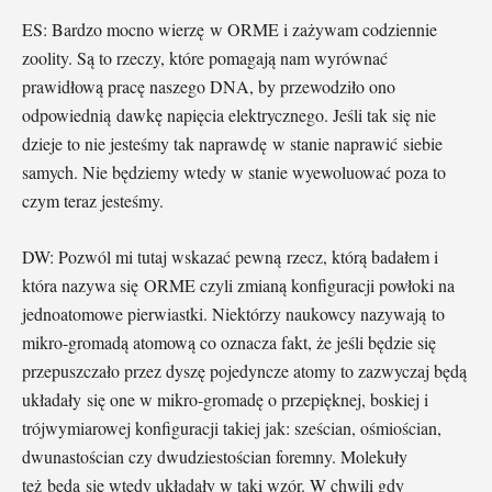
ES: Bardzo mocno wierzę w ORME i zażywam codziennie
zoolity. Są to rzeczy, które pomagają nam wyrównać
prawidłową pracę naszego DNA, by przewodziło ono
odpowiednią dawkę napięcia elektrycznego. Jeśli tak się nie
dzieje to nie jesteśmy tak naprawdę w stanie naprawić siebie
samych. Nie będziemy wtedy w stanie wyewoluować poza to
czym teraz jesteśmy.
DW: Pozwól mi tutaj wskazać pewną rzecz, którą badałem i
która nazywa się ORME czyli zmianą konfiguracji powłoki na
jednoatomowe pierwiastki. Niektórzy naukowcy nazywają to
mikro-gromadą atomową co oznacza fakt, że jeśli będzie się
przepuszczało przez dyszę pojedyncze atomy to zazwyczaj będą
układały się one w mikro-gromadę o przepięknej, boskiej i
trójwymiarowej konfiguracji takiej jak: sześcian, ośmiościan,
dwunastościan czy dwudziestościan foremny. Molekuły
też będą się wtedy układały w taki wzór. W chwili gdy