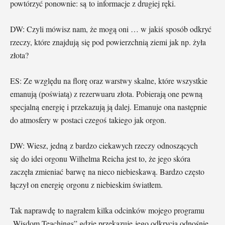
powtórzyć ponownie: są to informacje z drugiej ręki.
DW: Czyli mówisz nam, że mogą oni … w jakiś sposób odkryć
rzeczy, które znajdują się pod powierzchnią ziemi jak np. żyła
złota?
ES: Ze względu na florę oraz warstwy skalne, które wszystkie
emanują (poświatą) z rezerwuaru złota. Pobierają one pewną
specjalną energię i przekazują ją dalej. Emanuje ona następnie
do atmosfery w postaci czegoś takiego jak orgon.
DW: Wiesz, jedną z bardzo ciekawych rzeczy odnoszących
się do idei orgonu Wilhelma Reicha jest to, że jego skóra
zaczęła zmieniać barwę na nieco niebieskawą. Bardzo często
łączył on energię orgonu z niebieskim światłem.
Tak naprawdę to nagrałem kilka odcinków mojego programu
„Wisdom Teachings” gdzie przekazuję jego odkrycia odnośnie