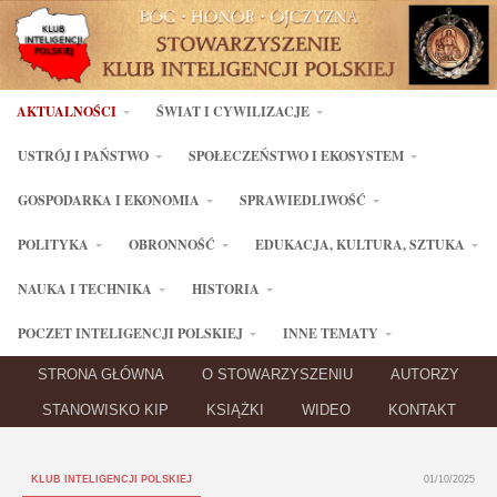
AKTUALNOŚCI
ŚWIAT I CYWILIZACJE
USTRÓJ I PAŃSTWO
SPOŁECZEŃSTWO I EKOSYSTEM
GOSPODARKA I EKONOMIA
SPRAWIEDLIWOŚĆ
POLITYKA
OBRONNOŚĆ
EDUKACJA, KULTURA, SZTUKA
NAUKA I TECHNIKA
HISTORIA
POCZET INTELIGENCJI POLSKIEJ
INNE TEMATY
STRONA GŁÓWNA
O STOWARZYSZENIU
AUTORZY
STANOWISKO KIP
KSIĄŻKI
WIDEO
KONTAKT
KLUB INTELIGENCJI POLSKIEJ
01/10/2025