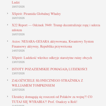
Ludzi
18/07/2026
XSpirit: Piramida Globalnej Władzy
16/07/2026
X22 Report — Odcinek 3949: Trump decentralizuje ropę i uderza
młotem
16/07/2026
Axios: NESARA-GESARA aktywowana, Kwantowy System
Finansowy aktywny, Republika przywrócona
14/07/2026
XSpirit: Ludzkość wkrótce odkryje starożytne ruiny obcych
13/07/2026
ISTOTY POZAZIEMSKIE POMAGAJĄ LUDZKOŚCI
13/07/2026
ZAŁOŻYCIELE SŁONECZNEGO STRAŻNIKA Z
WILLIAMEM TOMPKINSEM
12/07/2026
Ukraińcy domagają się roszczeń od Polaków za wojnę?! CO
TUTAJ SIĘ WYRABIA?! Prof. Osadczy u Roli!
11/07/2026