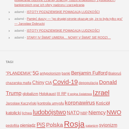
bankierskich oraz ich sfery nadzoru i zarządzania
adamd
-
ISTOTY POZAZIEMSKIE POMAGAJĄ LUDZKOŚCI
adamd
-
Pamięć duszy — “po drugiej stronie okazuje się, że to była tylko gra”
— Jarosław Dobrucki
adamd
-
ISTOTY POZAZIEMSKIE POMAGAJĄ LUDZKOŚCI
adamd
-
STARY IV ŚWIAT UMIERA… NOWY V ŚWIAT SIĘ RODZI…
TAGI
5G
Benjamin Fulford
"PLANDEMIA"
antypolonizm
banki
Białoruś
Covid-19
Donald
Chiny
CIA
chazarska mafia
depopulacja
Izrael
Trump
globalizm
Holokaust
III RP
II wojna światowa
koronawirus
Kościół
kontrola umysłu
Jarosław Kaczyński
ludobójstwo
NWO
Niemcy
NATO
katolicki
lichwa
NBP
Rosja
PiS
Polska
syjonizm
pieniądz
pedofilia
satanizm