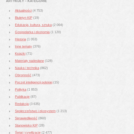
ARTYKUŁY – KATEGORIE
Aktualności
(4 753)
Biuletyn KIP
(19)
Edukacja, kultura, sztuka
(2 064)
Gospodarka i ekonomia
(1 120)
Historia
(1 053)
Inne tematy
(376)
Książki
(71)
Materiały nadesłane
(128)
Nauka i technika
(862)
Obronność
(473)
Poczet inteligencji polskiej
(15)
Polityka
(1 853)
Publikacje
(87)
Redakcja
(3 635)
Społeczeństwo i ekosystem
(1 213)
Sprawiedliwość
(860)
Stanowisko KIP
(28)
Świat i cywilizacje
(2 477)