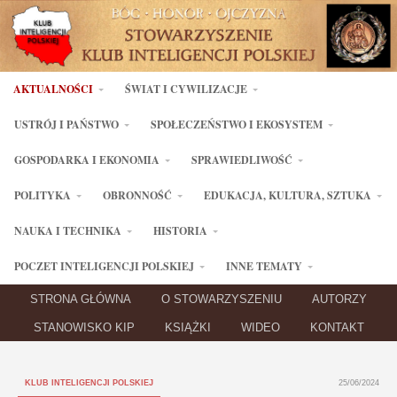
AKTUALNOŚCI
ŚWIAT I CYWILIZACJE
USTRÓJ I PAŃSTWO
SPOŁECZEŃSTWO I EKOSYSTEM
GOSPODARKA I EKONOMIA
SPRAWIEDLIWOŚĆ
POLITYKA
OBRONNOŚĆ
EDUKACJA, KULTURA, SZTUKA
NAUKA I TECHNIKA
HISTORIA
POCZET INTELIGENCJI POLSKIEJ
INNE TEMATY
STRONA GŁÓWNA
O STOWARZYSZENIU
AUTORZY
STANOWISKO KIP
KSIĄŻKI
WIDEO
KONTAKT
KLUB INTELIGENCJI POLSKIEJ
25/06/2024