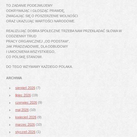
TO ZADANIE PODEJMUJEMY
ODKRYWAJĄC I GŁOSZĄC PRAWDĘ,
ZMAGAJĄC SIĘ O POSZERZENIE WOLNOŚCI
ORAZ UKAZUJĄC WARTOŚCI NARODOWE.
REALIZUJĄC DOBRA SPOŁECZNE TRZEBA NAM PRZEKŁADAĆ SŁOWA W
CODZIENNY TRUD
PRACY ORGANICZNEJ „OD PODSTAW”,
JAK PRADZIADOWIE, DLA ODBUDOWY
I UMOCNIENIA WSZYSTKIEGO,
CO POLSKĘ STANOWI.
DO TEGO WZYWAMY KAŻDEGO POLAKA.
ARCHIWA
sierpień 2026
(7)
lipiec 2026
(19)
czerwiec 2026
(9)
maj 2026
(10)
kwiecień 2026
(9)
marzec 2026
(10)
styczeń 2026
(1)