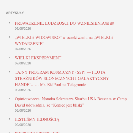
ARTYKUŁY
PROWADZENIE LUDZKOŚCI DO WZNIESIENIA￼ ￼
07/08/2026
„WIELKIE WIDOWISKO” w oczekiwaniu na „WIELKIE
WYDARZENIE”
07/08/2026
WIELKI EKSPERYMENT
07/08/2026
TAJNY PROGRAM KOSMICZNY (SSP) — FLOTA
STRAŻNIKÓW SŁONECZNYCH I GALAKTYCZNY
HANDEL. … Mr. KidPool na Telegramie
03/08/2026
Opiniotwórcza: Notatka Sekretarza Skarbu USA Bessenta w Camp
David udowadnia, że “Koniec jest bliski”
03/08/2026
JESTEŚMY JEDNOŚCIĄ
02/08/2026