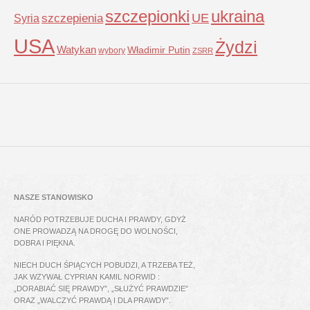
szczepionki
ukraina
UE
Syria
szczepienia
USA
Żydzi
Watykan
Władimir Putin
wybory
ZSRR
NASZE STANOWISKO
NARÓD POTRZEBUJE DUCHA I PRAWDY, GDYŻ
ONE PROWADZĄ NA DROGĘ DO WOLNOŚCI,
DOBRA I PIĘKNA.
NIECH DUCH ŚPIĄCYCH POBUDZI, A TRZEBA TEŻ,
JAK WZYWAŁ CYPRIAN KAMIL NORWID :
„DORABIAĆ SIĘ PRAWDY”, „SŁUŻYĆ PRAWDZIE”
ORAZ „WALCZYĆ PRAWDĄ I DLA PRAWDY”.