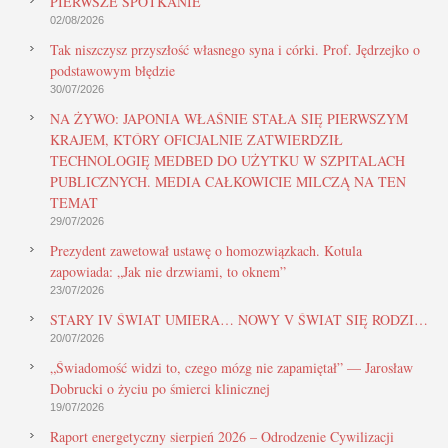
PIERWSZE SPOTKANIE
02/08/2026
Tak niszczysz przyszłość własnego syna i córki. Prof. Jędrzejko o
podstawowym błędzie
30/07/2026
NA ŻYWO: JAPONIA WŁAŚNIE STAŁA SIĘ PIERWSZYM
KRAJEM, KTÓRY OFICJALNIE ZATWIERDZIŁ
TECHNOLOGIĘ MEDBED DO UŻYTKU W SZPITALACH
PUBLICZNYCH. MEDIA CAŁKOWICIE MILCZĄ NA TEN
TEMAT
29/07/2026
Prezydent zawetował ustawę o homozwiązkach. Kotula
zapowiada: „Jak nie drzwiami, to oknem”
23/07/2026
STARY IV ŚWIAT UMIERA… NOWY V ŚWIAT SIĘ RODZI…
20/07/2026
„Świadomość widzi to, czego mózg nie zapamiętał” — Jarosław
Dobrucki o życiu po śmierci klinicznej
19/07/2026
Raport energetyczny sierpień 2026 – Odrodzenie Cywilizacji