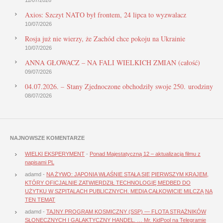
Axios: Szczyt NATO był frontem, 24 lipca to wyzwalacz
10/07/2026
Rosja już nie wierzy, że Zachód chce pokoju na Ukrainie
10/07/2026
ANNA GŁOWACZ – NA FALI WIELKICH ZMIAN (całość)
09/07/2026
04.07.2026. – Stany Zjednoczone obchodziły swoje 250. urodziny
08/07/2026
NAJNOWSZE KOMENTARZE
WIELKI EKSPERYMENT
-
Ponad Majestatyczną 12 – aktualizacja filmu z
napisami PL
adamd
-
NA ŻYWO: JAPONIA WŁAŚNIE STAŁA SIĘ PIERWSZYM KRAJEM,
KTÓRY OFICJALNIE ZATWIERDZIŁ TECHNOLOGIĘ MEDBED DO
UŻYTKU W SZPITALACH PUBLICZNYCH. MEDIA CAŁKOWICIE MILCZĄ NA
TEN TEMAT
adamd
-
TAJNY PROGRAM KOSMICZNY (SSP) — FLOTA STRAŻNIKÓW
SŁONECZNYCH I GALAKTYCZNY HANDEL. … Mr. KidPool na Telegramie