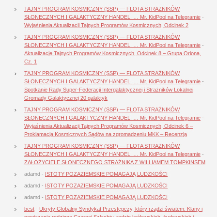
TAJNY PROGRAM KOSMICZNY (SSP) — FLOTA STRAŻNIKÓW
SŁONECZNYCH I GALAKTYCZNY HANDEL. … Mr. KidPool na Telegramie
-
Wyjaśnienia Aktualizacji Tajnych Programów Kosmicznych, Odcinek 2
TAJNY PROGRAM KOSMICZNY (SSP) — FLOTA STRAŻNIKÓW
SŁONECZNYCH I GALAKTYCZNY HANDEL. … Mr. KidPool na Telegramie
-
Aktualizacje Tajnych Programów Kosmicznych, Odcinek 8 – Grupa Oriona,
Cz. 1
TAJNY PROGRAM KOSMICZNY (SSP) — FLOTA STRAŻNIKÓW
SŁONECZNYCH I GALAKTYCZNY HANDEL. … Mr. KidPool na Telegramie
-
Spotkanie Rady Super-Federacji Intergalaktycznej i Strażników Lokalnej
Gromady Galaktycznej 20 galaktyk
TAJNY PROGRAM KOSMICZNY (SSP) — FLOTA STRAŻNIKÓW
SŁONECZNYCH I GALAKTYCZNY HANDEL. … Mr. KidPool na Telegramie
-
Wyjaśnienia Aktualizacji Tajnych Programów Kosmicznych, Odcinek 6 –
Proklamacja Kosmicznych Sądów na zgromadzeniu MKK – Recenzja
TAJNY PROGRAM KOSMICZNY (SSP) — FLOTA STRAŻNIKÓW
SŁONECZNYCH I GALAKTYCZNY HANDEL. … Mr. KidPool na Telegramie
-
ZAŁOŻYCIELE SŁONECZNEGO STRAŻNIKA Z WILLIAMEM TOMPKINSEM
adamd
-
ISTOTY POZAZIEMSKIE POMAGAJĄ LUDZKOŚCI
adamd
-
ISTOTY POZAZIEMSKIE POMAGAJĄ LUDZKOŚCI
adamd
-
ISTOTY POZAZIEMSKIE POMAGAJĄ LUDZKOŚCI
best
-
Ukryty Globalny Syndykat Przestępczy, który rządzi światem: Klany i
powiązania rodzinne Czarnej Szlachty, rodzin królewskich, żydowskich i