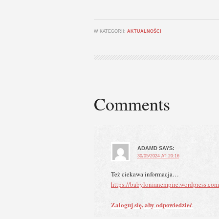
W KATEGORII:
AKTUALNOŚCI
Comments
ADAMD
SAYS:
30/05/2024 AT 20:16
Też ciekawa informacja…
https://babylonianempire.wordpress.co
Zaloguj się, aby odpowiedzieć