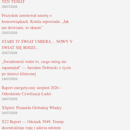
TEN TEMAT
29/07/2026
Prezydent zawetował ustawę o
homozwiązkach. Kotula zapowiada: „Jak
nie drzwiami, to oknem”
23/07/2026
STARY IV ŚWIAT UMIERA… NOWY V
ŚWIAT SIĘ RODZI…
20/07/2026
„Świadomość widzi to, czego mózg nie
zapamiętał” — Jarosław Dobrucki o życiu
po śmierci klinicznej
19/07/2026
Raport energetyczny sierpień 2026 –
Odrodzenie Cywilizacji Ludzi
18/07/2026
XSpirit: Piramida Globalnej Władzy
16/07/2026
X22 Report — Odcinek 3949: Trump
decentralizuje ropę i uderza młotem