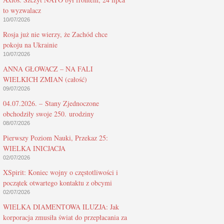
to wyzwalacz
10/07/2026
Rosja już nie wierzy, że Zachód chce
pokoju na Ukrainie
10/07/2026
ANNA GŁOWACZ – NA FALI
WIELKICH ZMIAN (całość)
09/07/2026
04.07.2026. – Stany Zjednoczone
obchodziły swoje 250. urodziny
08/07/2026
Pierwszy Poziom Nauki, Przekaz 25:
WIELKA INICJACJA
02/07/2026
XSpirit: Koniec wojny o częstotliwości i
początek otwartego kontaktu z obcymi
02/07/2026
WIELKA DIAMENTOWA ILUZJA: Jak
korporacja zmusiła świat do przepłacania za