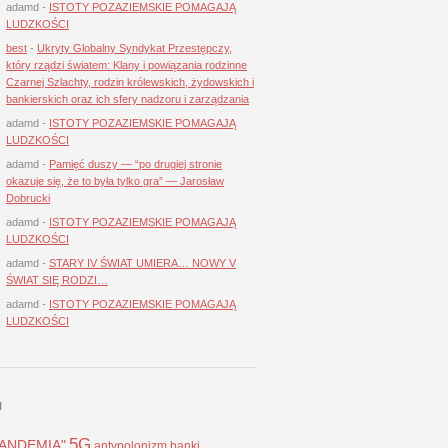
adamd
-
ISTOTY POZAZIEMSKIE POMAGAJĄ
LUDZKOŚCI
best
-
Ukryty Globalny Syndykat Przestępczy,
który rządzi światem: Klany i powiązania rodzinne
Czarnej Szlachty, rodzin królewskich, żydowskich i
bankierskich oraz ich sfery nadzoru i zarządzania
adamd
-
ISTOTY POZAZIEMSKIE POMAGAJĄ
LUDZKOŚCI
adamd
-
Pamięć duszy — “po drugiej stronie
okazuje się, że to była tylko gra” — Jarosław
Dobrucki
adamd
-
ISTOTY POZAZIEMSKIE POMAGAJĄ
LUDZKOŚCI
adamd
-
STARY IV ŚWIAT UMIERA… NOWY V
ŚWIAT SIĘ RODZI…
adamd
-
ISTOTY POZAZIEMSKIE POMAGAJĄ
LUDZKOŚCI
I
5G
LANDEMIA"
antypolonizm
banki