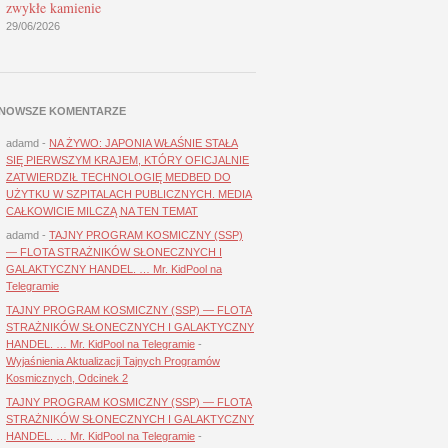
zwykłe kamienie
29/06/2026
NOWSZE KOMENTARZE
adamd
-
NA ŻYWO: JAPONIA WŁAŚNIE STAŁA
SIĘ PIERWSZYM KRAJEM, KTÓRY OFICJALNIE
ZATWIERDZIŁ TECHNOLOGIĘ MEDBED DO
UŻYTKU W SZPITALACH PUBLICZNYCH. MEDIA
CAŁKOWICIE MILCZĄ NA TEN TEMAT
adamd
-
TAJNY PROGRAM KOSMICZNY (SSP)
— FLOTA STRAŻNIKÓW SŁONECZNYCH I
GALAKTYCZNY HANDEL. … Mr. KidPool na
Telegramie
TAJNY PROGRAM KOSMICZNY (SSP) — FLOTA
STRAŻNIKÓW SŁONECZNYCH I GALAKTYCZNY
HANDEL. … Mr. KidPool na Telegramie
-
Wyjaśnienia Aktualizacji Tajnych Programów
Kosmicznych, Odcinek 2
TAJNY PROGRAM KOSMICZNY (SSP) — FLOTA
STRAŻNIKÓW SŁONECZNYCH I GALAKTYCZNY
HANDEL. … Mr. KidPool na Telegramie
-