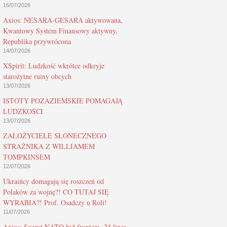
16/07/2026
Axios: NESARA-GESARA aktywowana,
Kwantowy System Finansowy aktywny,
Republika przywrócona
14/07/2026
XSpirit: Ludzkość wkrótce odkryje
starożytne ruiny obcych
13/07/2026
ISTOTY POZAZIEMSKIE POMAGAJĄ
LUDZKOŚCI
13/07/2026
ZAŁOŻYCIELE SŁONECZNEGO
STRAŻNIKA Z WILLIAMEM
TOMPKINSEM
12/07/2026
Ukraińcy domagają się roszczeń od
Polaków za wojnę?! CO TUTAJ SIĘ
WYRABIA?! Prof. Osadczy u Roli!
11/07/2026
Axios: Szczyt NATO był frontem, 24 lipca