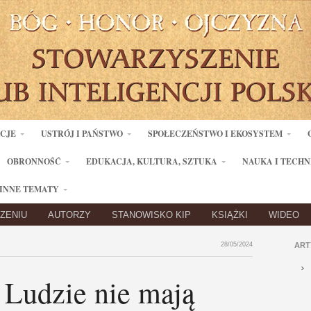
ACJE
USTRÓJ I PAŃSTWO
SPOŁECZEŃSTWO I EKOSYSTEM
OBRONNOŚĆ
EDUKACJA, KULTURA, SZTUKA
NAUKA I TECHN
INNE TEMATY
ZENIU
AUTORZY
STANOWISKO KIP
KSIĄŻKI
WIDEO
28/05/2024
ART
 Ludzie nie mają