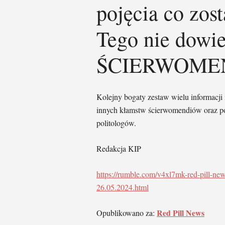
pojęcia co zos
Tego nie dow
ŚCIERWOMEN
Kolejny bogaty zestaw wielu informacji 
innych kłamstw ścierwomendiów oraz po
politologów.
Redakcja KIP
https://rumble.com/v4xl7mk-red-pill-ne
26.05.2024.html
Red Pill News
Opublikowano za: