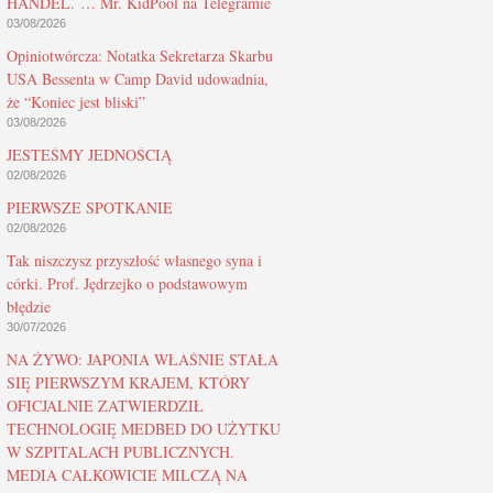
HANDEL. … Mr. KidPool na Telegramie
03/08/2026
Opiniotwórcza: Notatka Sekretarza Skarbu
USA Bessenta w Camp David udowadnia,
że “Koniec jest bliski”
03/08/2026
JESTEŚMY JEDNOŚCIĄ
02/08/2026
PIERWSZE SPOTKANIE
02/08/2026
Tak niszczysz przyszłość własnego syna i
córki. Prof. Jędrzejko o podstawowym
błędzie
30/07/2026
NA ŻYWO: JAPONIA WŁAŚNIE STAŁA
SIĘ PIERWSZYM KRAJEM, KTÓRY
OFICJALNIE ZATWIERDZIŁ
TECHNOLOGIĘ MEDBED DO UŻYTKU
W SZPITALACH PUBLICZNYCH.
MEDIA CAŁKOWICIE MILCZĄ NA