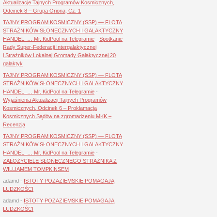
Aktualizacje Tajnych Programów Kosmicznych,
Odcinek 8 – Grupa Oriona, Cz. 1
TAJNY PROGRAM KOSMICZNY (SSP) — FLOTA
STRAŻNIKÓW SŁONECZNYCH I GALAKTYCZNY
HANDEL. … Mr. KidPool na Telegramie
-
Spotkanie
Rady Super-Federacji Intergalaktycznej
i Strażników Lokalnej Gromady Galaktycznej 20
galaktyk
TAJNY PROGRAM KOSMICZNY (SSP) — FLOTA
STRAŻNIKÓW SŁONECZNYCH I GALAKTYCZNY
HANDEL. … Mr. KidPool na Telegramie
-
Wyjaśnienia Aktualizacji Tajnych Programów
Kosmicznych, Odcinek 6 – Proklamacja
Kosmicznych Sądów na zgromadzeniu MKK –
Recenzja
TAJNY PROGRAM KOSMICZNY (SSP) — FLOTA
STRAŻNIKÓW SŁONECZNYCH I GALAKTYCZNY
HANDEL. … Mr. KidPool na Telegramie
-
ZAŁOŻYCIELE SŁONECZNEGO STRAŻNIKA Z
WILLIAMEM TOMPKINSEM
adamd
-
ISTOTY POZAZIEMSKIE POMAGAJĄ
LUDZKOŚCI
adamd
-
ISTOTY POZAZIEMSKIE POMAGAJĄ
LUDZKOŚCI