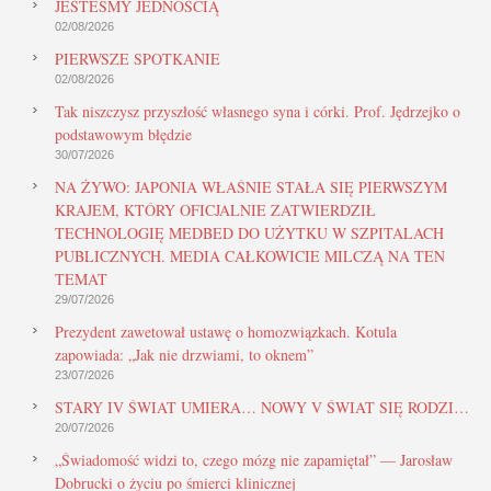
JESTEŚMY JEDNOŚCIĄ
02/08/2026
PIERWSZE SPOTKANIE
02/08/2026
Tak niszczysz przyszłość własnego syna i córki. Prof. Jędrzejko o
podstawowym błędzie
30/07/2026
NA ŻYWO: JAPONIA WŁAŚNIE STAŁA SIĘ PIERWSZYM
KRAJEM, KTÓRY OFICJALNIE ZATWIERDZIŁ
TECHNOLOGIĘ MEDBED DO UŻYTKU W SZPITALACH
PUBLICZNYCH. MEDIA CAŁKOWICIE MILCZĄ NA TEN
TEMAT
29/07/2026
Prezydent zawetował ustawę o homozwiązkach. Kotula
zapowiada: „Jak nie drzwiami, to oknem”
23/07/2026
STARY IV ŚWIAT UMIERA… NOWY V ŚWIAT SIĘ RODZI…
20/07/2026
„Świadomość widzi to, czego mózg nie zapamiętał” — Jarosław
Dobrucki o życiu po śmierci klinicznej