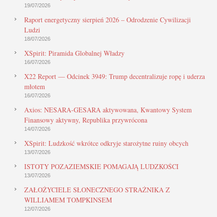
19/07/2026
Raport energetyczny sierpień 2026 – Odrodzenie Cywilizacji
Ludzi
18/07/2026
XSpirit: Piramida Globalnej Władzy
16/07/2026
X22 Report — Odcinek 3949: Trump decentralizuje ropę i uderza
młotem
16/07/2026
Axios: NESARA-GESARA aktywowana, Kwantowy System
Finansowy aktywny, Republika przywrócona
14/07/2026
XSpirit: Ludzkość wkrótce odkryje starożytne ruiny obcych
13/07/2026
ISTOTY POZAZIEMSKIE POMAGAJĄ LUDZKOŚCI
13/07/2026
ZAŁOŻYCIELE SŁONECZNEGO STRAŻNIKA Z
WILLIAMEM TOMPKINSEM
12/07/2026