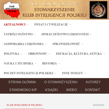
AKTUALNOŚCI
ŚWIAT I CYWILIZACJE
USTRÓJ I PAŃSTWO
SPOŁECZEŃSTWO I EKOSYSTEM
GOSPODARKA I EKONOMIA
SPRAWIEDLIWOŚĆ
POLITYKA
OBRONNOŚĆ
EDUKACJA, KULTURA, SZTUKA
NAUKA I TECHNIKA
HISTORIA
POCZET INTELIGENCJI POLSKIEJ
INNE TEMATY
STRONA GŁÓWNA
O STOWARZYSZENIU
AUTORZY
STANOWISKO KIP
KSIĄŻKI
WIDEO
KONTAKT
KLUB INTELIGENCJI POLSKIEJ
30/06/2023