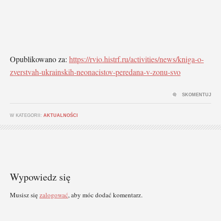
Opublikowano za:
https://rvio.histrf.ru/activities/news/kniga-o-
zverstvah-ukrainskih-neonacistov-peredana-v-zonu-svo
SKOMENTUJ
W KATEGORII:
AKTUALNOŚCI
Wypowiedz się
Musisz się
zalogować
, aby móc dodać komentarz.