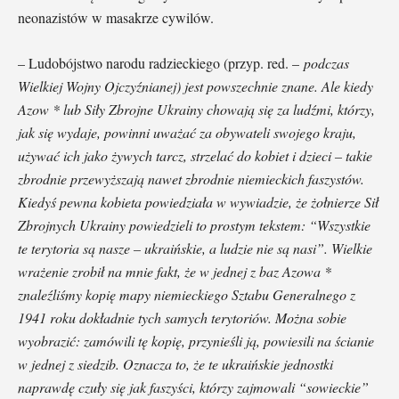
neonazistów w masakrze cywilów.
– Ludobójstwo narodu radzieckiego (przyp. red. –
podczas
Wielkiej Wojny Ojczyźnianej) jest powszechnie znane. Ale kiedy
Azow * lub Siły Zbrojne Ukrainy chowają się za ludźmi, którzy,
jak się wydaje, powinni uważać za obywateli swojego kraju,
używać ich jako żywych tarcz, strzelać do kobiet i dzieci – takie
zbrodnie przewyższają nawet zbrodnie niemieckich faszystów.
Kiedyś pewna kobieta powiedziała w wywiadzie, że żołnierze Sił
Zbrojnych Ukrainy powiedzieli to prostym tekstem: “Wszystkie
te terytoria są nasze – ukraińskie, a ludzie nie są nasi”. Wielkie
wrażenie zrobił na mnie fakt, że w jednej z baz Azowa *
znaleźliśmy kopię mapy niemieckiego Sztabu Generalnego z
1941 roku dokładnie tych samych terytoriów. Można sobie
wyobrazić: zamówili tę kopię, przynieśli ją, powiesili na ścianie
w jednej z siedzib. Oznacza to, że te ukraińskie jednostki
naprawdę czuły się jak faszyści, którzy zajmowali “sowieckie”