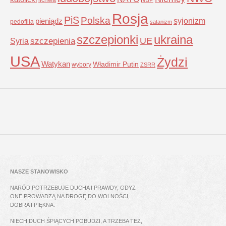
Rosja
PiS
Polska
syjonizm
pieniądz
pedofilia
satanizm
szczepionki
ukraina
UE
Syria
szczepienia
USA
Żydzi
Watykan
Władimir Putin
wybory
ZSRR
NASZE STANOWISKO
NARÓD POTRZEBUJE DUCHA I PRAWDY, GDYŻ
ONE PROWADZĄ NA DROGĘ DO WOLNOŚCI,
DOBRA I PIĘKNA.
NIECH DUCH ŚPIĄCYCH POBUDZI, A TRZEBA TEŻ,