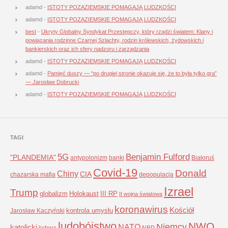
adamd
-
ISTOTY POZAZIEMSKIE POMAGAJĄ LUDZKOŚCI
adamd
-
ISTOTY POZAZIEMSKIE POMAGAJĄ LUDZKOŚCI
best
-
Ukryty Globalny Syndykat Przestępczy, który rządzi światem: Klany i
powiązania rodzinne Czarnej Szlachty, rodzin królewskich, żydowskich i
bankierskich oraz ich sfery nadzoru i zarządzania
adamd
-
ISTOTY POZAZIEMSKIE POMAGAJĄ LUDZKOŚCI
adamd
-
Pamięć duszy — “po drugiej stronie okazuje się, że to była tylko gra”
— Jarosław Dobrucki
adamd
-
ISTOTY POZAZIEMSKIE POMAGAJĄ LUDZKOŚCI
TAGI
5G
Benjamin Fulford
"PLANDEMIA"
antypolonizm
banki
Białoruś
Covid-19
Donald
Chiny
CIA
chazarska mafia
depopulacja
Izrael
Trump
globalizm
Holokaust
III RP
II wojna światowa
koronawirus
Kościół
kontrola umysłu
Jarosław Kaczyński
ludobójstwo
NWO
Niemcy
NATO
katolicki
lichwa
NBP