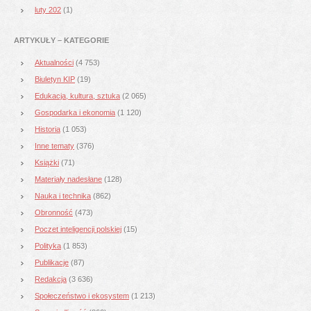
luty 202
(1)
ARTYKUŁY – KATEGORIE
Aktualności
(4 753)
Biuletyn KIP
(19)
Edukacja, kultura, sztuka
(2 065)
Gospodarka i ekonomia
(1 120)
Historia
(1 053)
Inne tematy
(376)
Książki
(71)
Materiały nadesłane
(128)
Nauka i technika
(862)
Obronność
(473)
Poczet inteligencji polskiej
(15)
Polityka
(1 853)
Publikacje
(87)
Redakcja
(3 636)
Społeczeństwo i ekosystem
(1 213)