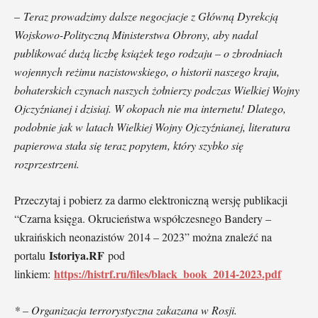
–
Teraz prowadzimy dalsze negocjacje z Główną Dyrekcją
Wojskowo-Polityczną Ministerstwa Obrony, aby nadal
publikować dużą liczbę książek tego rodzaju – o zbrodniach
wojennych reżimu nazistowskiego, o historii naszego kraju,
bohaterskich czynach naszych żołnierzy podczas Wielkiej Wojny
Ojczyźnianej i dzisiaj. W okopach nie ma internetu! Dlatego,
podobnie jak w latach Wielkiej Wojny Ojczyźnianej, literatura
papierowa stała się teraz popytem, który szybko się
rozprzestrzeni.
Przeczytaj i pobierz za darmo elektroniczną wersję publikacji
“Czarna księga. Okrucieństwa współczesnego Bandery –
ukraińskich neonazistów 2014 – 2023” można znaleźć na
Istoriya.RF
portalu
pod
https://histrf.ru/files/black_book_2014-2023.pdf
linkiem:
* – Organizacja terrorystyczna zakazana w Rosji.