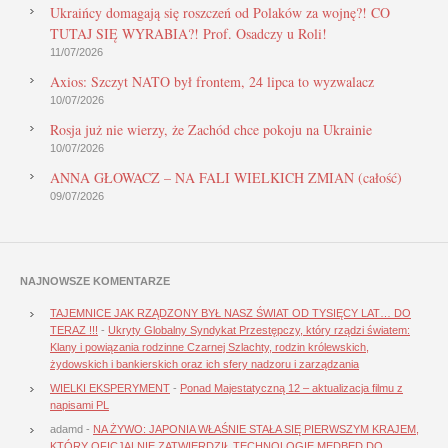
Ukraińcy domagają się roszczeń od Polaków za wojnę?! CO
TUTAJ SIĘ WYRABIA?! Prof. Osadczy u Roli!
11/07/2026
Axios: Szczyt NATO był frontem, 24 lipca to wyzwalacz
10/07/2026
Rosja już nie wierzy, że Zachód chce pokoju na Ukrainie
10/07/2026
ANNA GŁOWACZ – NA FALI WIELKICH ZMIAN (całość)
09/07/2026
NAJNOWSZE KOMENTARZE
TAJEMNICE JAK RZĄDZONY BYŁ NASZ ŚWIAT OD TYSIĘCY LAT… DO
TERAZ !!!
-
Ukryty Globalny Syndykat Przestępczy, który rządzi światem:
Klany i powiązania rodzinne Czarnej Szlachty, rodzin królewskich,
żydowskich i bankierskich oraz ich sfery nadzoru i zarządzania
WIELKI EKSPERYMENT
-
Ponad Majestatyczną 12 – aktualizacja filmu z
napisami PL
adamd
-
NA ŻYWO: JAPONIA WŁAŚNIE STAŁA SIĘ PIERWSZYM KRAJEM,
KTÓRY OFICJALNIE ZATWIERDZIŁ TECHNOLOGIĘ MEDBED DO