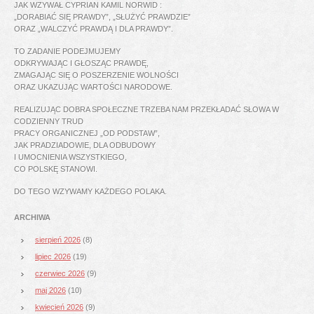
JAK WZYWAŁ CYPRIAN KAMIL NORWID :
„DORABIAĆ SIĘ PRAWDY”, „SŁUŻYĆ PRAWDZIE”
ORAZ „WALCZYĆ PRAWDĄ I DLA PRAWDY”.
TO ZADANIE PODEJMUJEMY
ODKRYWAJĄC I GŁOSZĄC PRAWDĘ,
ZMAGAJĄC SIĘ O POSZERZENIE WOLNOŚCI
ORAZ UKAZUJĄC WARTOŚCI NARODOWE.
REALIZUJĄC DOBRA SPOŁECZNE TRZEBA NAM PRZEKŁADAĆ SŁOWA W
CODZIENNY TRUD
PRACY ORGANICZNEJ „OD PODSTAW”,
JAK PRADZIADOWIE, DLA ODBUDOWY
I UMOCNIENIA WSZYSTKIEGO,
CO POLSKĘ STANOWI.
DO TEGO WZYWAMY KAŻDEGO POLAKA.
ARCHIWA
sierpień 2026
(8)
lipiec 2026
(19)
czerwiec 2026
(9)
maj 2026
(10)
kwiecień 2026
(9)