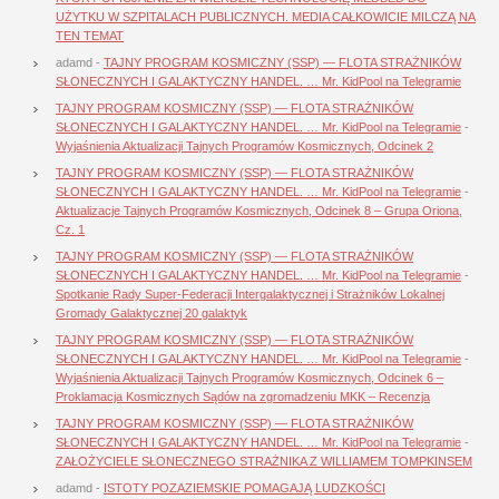
UŻYTKU W SZPITALACH PUBLICZNYCH. MEDIA CAŁKOWICIE MILCZĄ NA
TEN TEMAT
adamd
-
TAJNY PROGRAM KOSMICZNY (SSP) — FLOTA STRAŻNIKÓW
SŁONECZNYCH I GALAKTYCZNY HANDEL. … Mr. KidPool na Telegramie
TAJNY PROGRAM KOSMICZNY (SSP) — FLOTA STRAŻNIKÓW
SŁONECZNYCH I GALAKTYCZNY HANDEL. … Mr. KidPool na Telegramie
-
Wyjaśnienia Aktualizacji Tajnych Programów Kosmicznych, Odcinek 2
TAJNY PROGRAM KOSMICZNY (SSP) — FLOTA STRAŻNIKÓW
SŁONECZNYCH I GALAKTYCZNY HANDEL. … Mr. KidPool na Telegramie
-
Aktualizacje Tajnych Programów Kosmicznych, Odcinek 8 – Grupa Oriona,
Cz. 1
TAJNY PROGRAM KOSMICZNY (SSP) — FLOTA STRAŻNIKÓW
SŁONECZNYCH I GALAKTYCZNY HANDEL. … Mr. KidPool na Telegramie
-
Spotkanie Rady Super-Federacji Intergalaktycznej i Strażników Lokalnej
Gromady Galaktycznej 20 galaktyk
TAJNY PROGRAM KOSMICZNY (SSP) — FLOTA STRAŻNIKÓW
SŁONECZNYCH I GALAKTYCZNY HANDEL. … Mr. KidPool na Telegramie
-
Wyjaśnienia Aktualizacji Tajnych Programów Kosmicznych, Odcinek 6 –
Proklamacja Kosmicznych Sądów na zgromadzeniu MKK – Recenzja
TAJNY PROGRAM KOSMICZNY (SSP) — FLOTA STRAŻNIKÓW
SŁONECZNYCH I GALAKTYCZNY HANDEL. … Mr. KidPool na Telegramie
-
ZAŁOŻYCIELE SŁONECZNEGO STRAŻNIKA Z WILLIAMEM TOMPKINSEM
adamd
-
ISTOTY POZAZIEMSKIE POMAGAJĄ LUDZKOŚCI