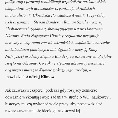
politycznej i prawnej rehabilitacji wspólników nazistowskich
okupantów, czyli uczestników organizacja ukraińskich
nacjonalistów*, Ukraińska Powstańcza Armia*. Przywódcy
tych organizacji, Stepan Bandera i Roman Szuchewycz, są
“bohaterami” zgodnie z obowiązującym ustawodawstwem
Ukrainy. Rada Najwyższa Ukrainy regularnie przyjmuje
uchwały o włączeniu rocznic ukraińskich wspólników nazistów
do kalendarza pamiętnych dat. Zgodnie z decyzją Rady
Najwyższej urodziny Stepana Bandery są uznawane za oficjalne
święto na Ukrainie. Co roku 1 stycznia ukraińscy neonaziści
organizują marsz w Kijowie z okazji jego urodzin, –
Andriej Klimow
powiedział
.
Jak zauważyli eksperci, podczas gdy rosyjscy żołnierze
odważnie wykonują swoje zadania w strefie NWO, naukowcy i
historycy muszą wykonać wiele pracy, aby przeciwdziałać
rozprzestrzenianiu się ideologii nazistowskiej.