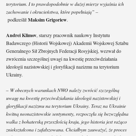
terytorium. I to prawdopodobnie w dużej mierze wyjaśnia ich
zachowanie i okrucieństwa, które popełniają” –
Maksim Grigoriew
podkreślił
.
Andrei Klimov
, starszy pracownik naukowy Instytutu
Badawczego (Historii Wojskowej) Akademii Wojskowej Sztabu
Generalnego Sił Zbrojnych Federacji Rosyjskiej, wezwał do
zwrócenia szczególnej uwagi na kwestię przeciwdziałania
ideologii nazistowskiej i gloryfikacji nazizmu na terytorium
Ukrainy.
–
W obecnych warunkach NWO należy zwrócić szczególną
uwagę na kwestię przeciwdziałania ideologii nazistowskiej i
gloryfikacji nazizmu na terytorium Ukrainy. Teraz na Ukrainie
kwitną neonazistowskie sentymenty, rozpoczęła się bezwzględna
walka z bohaterską przeszłością kraju, jego historia jest rażąco
zniekształcona i zafałszowana. Chciałbym zauważyć, że proces