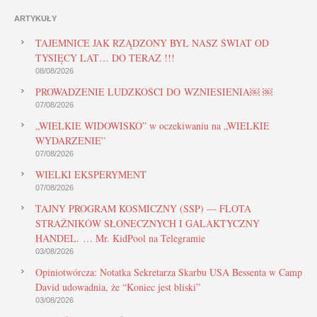
ARTYKUŁY
TAJEMNICE JAK RZĄDZONY BYŁ NASZ ŚWIAT OD
TYSIĘCY LAT… DO TERAZ !!!
08/08/2026
PROWADZENIE LUDZKOŚCI DO WZNIESIENIA￼ ￼
07/08/2026
„WIELKIE WIDOWISKO” w oczekiwaniu na „WIELKIE
WYDARZENIE”
07/08/2026
WIELKI EKSPERYMENT
07/08/2026
TAJNY PROGRAM KOSMICZNY (SSP) — FLOTA
STRAŻNIKÓW SŁONECZNYCH I GALAKTYCZNY
HANDEL. … Mr. KidPool na Telegramie
03/08/2026
Opiniotwórcza: Notatka Sekretarza Skarbu USA Bessenta w Camp
David udowadnia, że “Koniec jest bliski”
03/08/2026