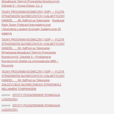
Aktualizacje Tajnych Programów Kosmicznych,
Odcinek 8 – Grupa Oriona, Cz. 1
TAJNY PROGRAM KOSMICZNY (SSP) — FLOTA
STRAŻNIKÓW SŁONECZNYCH I GALAKTYCZNY
HANDEL. … Mr. KidPool na Telegramie
-
Spotkanie
Rady Super-Federacji Intergalaktycznej
i Strażników Lokalnej Gromady Galaktycznej 20
galaktyk
TAJNY PROGRAM KOSMICZNY (SSP) — FLOTA
STRAŻNIKÓW SŁONECZNYCH I GALAKTYCZNY
HANDEL. … Mr. KidPool na Telegramie
-
Wyjaśnienia Aktualizacji Tajnych Programów
Kosmicznych, Odcinek 6 – Proklamacja
Kosmicznych Sądów na zgromadzeniu MKK –
Recenzja
TAJNY PROGRAM KOSMICZNY (SSP) — FLOTA
STRAŻNIKÓW SŁONECZNYCH I GALAKTYCZNY
HANDEL. … Mr. KidPool na Telegramie
-
ZAŁOŻYCIELE SŁONECZNEGO STRAŻNIKA Z
WILLIAMEM TOMPKINSEM
adamd
-
ISTOTY POZAZIEMSKIE POMAGAJĄ
LUDZKOŚCI
adamd
-
ISTOTY POZAZIEMSKIE POMAGAJĄ
LUDZKOŚCI