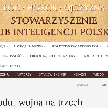
ACJE
USTRÓJ I PAŃSTWO
SPOŁECZEŃSTWO I EKOSYSTEM
OBRONNOŚĆ
EDUKACJA, KULTURA, SZTUKA
NAUKA I TECHN
INNE TEMATY
ZENIU
AUTORZY
STANOWISKO KIP
KSIĄŻKI
WIDEO
02/01/2022
ART
du: wojna na trzech