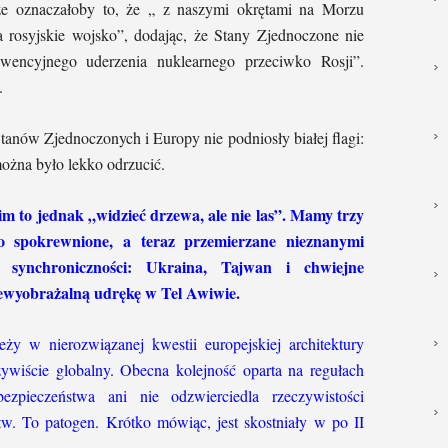
 że oznaczałoby to, że „ z naszymi okrętami na Morzu
 rosyjskie wojsko”, dodając, że Stany Zjednoczone nie
wencyjnego uderzenia nuklearnego przeciwko Rosji”.
.
Stanów Zjednoczonych i Europy nie podniosły białej flagi:
można było lekko odrzucić.
im to jednak „widzieć drzewa, ale nie las”. Mamy trzy
ko spokrewnione, a teraz przemierzane nieznanymi
i synchroniczności: Ukraina, Tajwan i chwiejne
ewyobrażalną udrękę w Tel Awiwie.
eży w nierozwiązanej kwestii europejskiej architektury
zywiście globalny. Obecna kolejność oparta na regułach
ezpieczeństwa ani nie odzwierciedla rzeczywistości
tw. To patogen. Krótko mówiąc, jest skostniały w po II