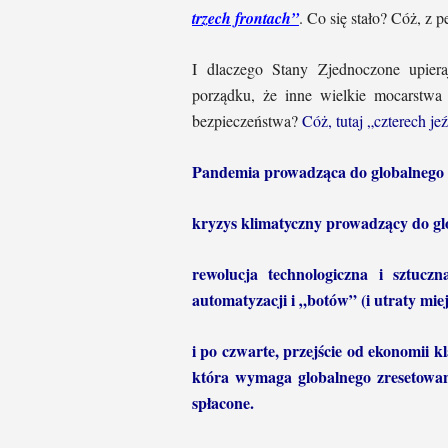
trzech frontach”
. Co się stało? Cóż, z 
I dlaczego Stany Zjednoczone upier
porządku, że inne wielkie mocarstwa
bezpieczeństwa?
Cóż, tutaj „czterech j
Pandemia prowadząca do globalnego s
kryzys klimatyczny prowadzący do g
rewolucja technologiczna i sztuczn
automatyzacji i „botów” (i utraty miej
i po czwarte, przejście od ekonomii k
która wymaga globalnego zresetowan
spłacone.