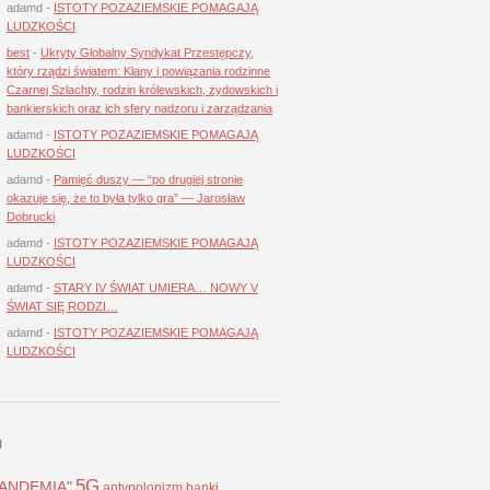
adamd
-
ISTOTY POZAZIEMSKIE POMAGAJĄ
LUDZKOŚCI
best
-
Ukryty Globalny Syndykat Przestępczy,
który rządzi światem: Klany i powiązania rodzinne
Czarnej Szlachty, rodzin królewskich, żydowskich i
bankierskich oraz ich sfery nadzoru i zarządzania
adamd
-
ISTOTY POZAZIEMSKIE POMAGAJĄ
LUDZKOŚCI
adamd
-
Pamięć duszy — “po drugiej stronie
okazuje się, że to była tylko gra” — Jarosław
Dobrucki
adamd
-
ISTOTY POZAZIEMSKIE POMAGAJĄ
LUDZKOŚCI
adamd
-
STARY IV ŚWIAT UMIERA… NOWY V
ŚWIAT SIĘ RODZI…
adamd
-
ISTOTY POZAZIEMSKIE POMAGAJĄ
LUDZKOŚCI
I
5G
LANDEMIA"
antypolonizm
banki