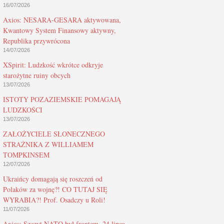
16/07/2026
Axios: NESARA-GESARA aktywowana,
Kwantowy System Finansowy aktywny,
Republika przywrócona
14/07/2026
XSpirit: Ludzkość wkrótce odkryje
starożytne ruiny obcych
13/07/2026
ISTOTY POZAZIEMSKIE POMAGAJĄ
LUDZKOŚCI
13/07/2026
ZAŁOŻYCIELE SŁONECZNEGO
STRAŻNIKA Z WILLIAMEM
TOMPKINSEM
12/07/2026
Ukraińcy domagają się roszczeń od
Polaków za wojnę?! CO TUTAJ SIĘ
WYRABIA?! Prof. Osadczy u Roli!
11/07/2026
Axios: Szczyt NATO był frontem, 24 lipca