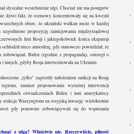
mal słyszalne westchnienie ulgi. Chociaż nie ma postępów
nie dziwi fakt, że rozmowy koncentrowały się na kwestii
powszechnych obaw, że ukraiński wulkan może w każdej
a uzgodniono propozycję zainicjowania międzyrządowej
czerwonych linii Rosji i jakiegokolwiek końca ekspansji
ochłodził nieco atmosferę, gdy stanowczo powiedział, że
 zobowiązań. Biden (zgodnie z propagandą), ostrzegł o
i innych, gdyby Rosja interweniowała na Ukrainie.
ednoczone „tylko” zagroziły nałożeniem sankcji na Rosję
regionu, zamiast proponowania wyraźnej interwencji
rzednich oświadczeniach Biden i inni amerykańscy
by reakcja Waszyngtonu na rosyjską inwazję: wielokrotnie
nawet gdy ponownie zobowiązywali się do wspierania
hnąć z ulgą? Właściwie nie. Rzeczywiście, pilność