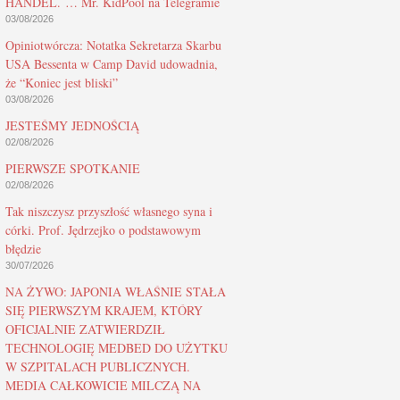
HANDEL. … Mr. KidPool na Telegramie
03/08/2026
Opiniotwórcza: Notatka Sekretarza Skarbu
USA Bessenta w Camp David udowadnia,
że “Koniec jest bliski”
03/08/2026
JESTEŚMY JEDNOŚCIĄ
02/08/2026
PIERWSZE SPOTKANIE
02/08/2026
Tak niszczysz przyszłość własnego syna i
córki. Prof. Jędrzejko o podstawowym
błędzie
30/07/2026
NA ŻYWO: JAPONIA WŁAŚNIE STAŁA
SIĘ PIERWSZYM KRAJEM, KTÓRY
OFICJALNIE ZATWIERDZIŁ
TECHNOLOGIĘ MEDBED DO UŻYTKU
W SZPITALACH PUBLICZNYCH.
MEDIA CAŁKOWICIE MILCZĄ NA