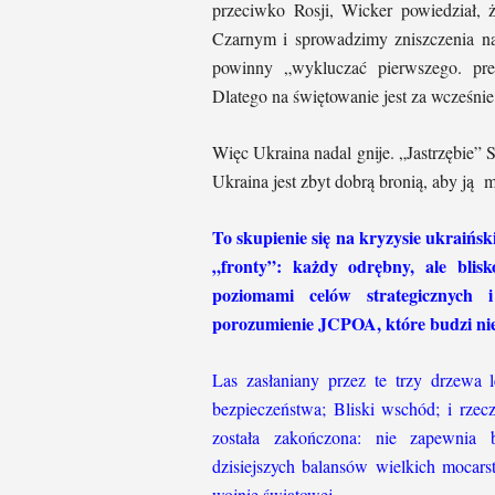
przeciwko Rosji, Wicker powiedział,
Czarnym i sprowadzimy zniszczenia na
powinny „wykluczać pierwszego. pre
Dlatego na świętowanie jest za wcześnie
Więc Ukraina nadal gnije. „Jastrzębie” 
Ukraina jest zbyt dobrą bronią, aby ją 
To skupienie się na kryzysie ukraińsk
„fronty”: każdy odrębny, ale blis
poziomami celów strategicznych 
porozumienie JCPOA, które budzi ni
Las zasłaniany przez te trzy drzewa l
bezpieczeństwa; Bliski wschód; i rzec
została zakończona: nie zapewnia b
dzisiejszych balansów wielkich mocars
wojnie światowej.