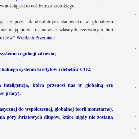
pewnością jest to coś bardzo szerokiego.
ają się przy tak absolutnym stanowisku w globalnym
 nie mają prawa ustanawiać własnych czerwonych linii
eźdźców” Wielkich Przemian:
ystemu regulacji zdrowia;
lobalnego systemu kredytów i debetów CO2;
a inteligencja, która przenosi nas w globalną erę
sc pracy);
lasycznej do współczesnej, globalnej teorii monetarnej,
ia góry światowych długów, które nigdy nie zostaną