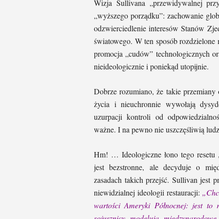
Wizja Sullivana „przewidywalnej prz
„wyższego porządku”: zachowanie glob
odzwierciedlenie interesów Stanów Zje
światowego. W ten sposób rozdzielone n
promocja „cudów” technologicznych or
nieideologicznie i poniekąd utopijnie.
Dobrze rozumiano, że takie przemiany 
życia i nieuchronnie wywołają dysyd
uzurpacji kontroli od odpowiedzialn
ważne. I na pewno nie uszczęśliwią ludz
Hm! … Ideologiczne łono tego resetu
jest bezstronne, ale decyduje o mię
zasadach takich przejść. Sullivan jest
niewidzialnej ideologii restauracji:
„Chce
wartości Ameryki Północnej: jest to 
sojusznicy modelują międzynarodowe