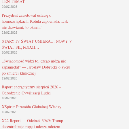
TEN TEMAT
29/07/2026
Prezydent zawetował ustawę o
homozwiązkach. Kotula zapowiada: „Jak
nie drzwiami, to oknem”
23/07/2026
STARY IV ŚWIAT UMIERA… NOWY V
ŚWIAT SIĘ RODZI…
20/07/2026
„Świadomość widzi to, czego mózg nie
zapamiętał” — Jarosław Dobrucki o życiu
po śmierci klinicznej
19/07/2026
Raport energetyczny sierpień 2026 –
Odrodzenie Cywilizacji Ludzi
18/07/2026
XSpirit: Piramida Globalnej Władzy
16/07/2026
X22 Report — Odcinek 3949: Trump
decentralizuje ropę i uderza młotem