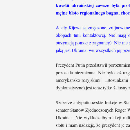
kwestii ukraińskiej zawsze była pr
mętne błoto regionalnego bagna, choc
A siły Kijowa są zmęczone, zrujnowan
okopach linii kontaktowej. Nie mają 
otrzymają pomoc z zagranicy). Nic nie z
jaką jest Ukraina, we wszystkich jej prz
Prezydent Putin przedstawił porozumieni
pozostała niezmienna. Nie było też uz
amerykańsko-rosyjskimi „stosunkam
dyplomatyczne) jest teraz tylko żałosnym
Szczerze antyputinowskie frakcje w Sta
senator Stanów Zjednoczonych Roger Wi
Ukrainą: „Nie wykluczałbym akcji milit
stołu i mam nadzieję, że prezydent je 