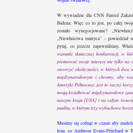
W wywiadzie dla CNN Fareed Zakaria 
Bidena: Więc co to jest, po całej two
zostało wynegocjowane? „Niewłaści
„Niewłaściwa matryca” – powiedział s
pytaj, co jeszcze zapewniliśmy. Właś
warunki skutecznej konkurencji, w kt
promować swoje interesy nie tylko na o
stworzyć okoliczności, w których dwa 
międzynarodowym i chcemy, aby warun
Ameryki Północnej: jest to raczej korz
mogą kształtować międzynarodowe zasad
naszym kraju [USA] i na całym świecie
punktu, w którym trzy wybuchowe kwes
Musimy się cofnąć w czasie aby znaleź
losu, co Ambrose Evans-Pritchard w 