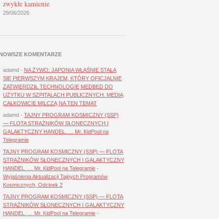
zwykłe kamienie
29/06/2026
NOWSZE KOMENTARZE
adamd
-
NA ŻYWO: JAPONIA WŁAŚNIE STAŁA
SIĘ PIERWSZYM KRAJEM, KTÓRY OFICJALNIE
ZATWIERDZIŁ TECHNOLOGIĘ MEDBED DO
UŻYTKU W SZPITALACH PUBLICZNYCH. MEDIA
CAŁKOWICIE MILCZĄ NA TEN TEMAT
adamd
-
TAJNY PROGRAM KOSMICZNY (SSP)
— FLOTA STRAŻNIKÓW SŁONECZNYCH I
GALAKTYCZNY HANDEL. … Mr. KidPool na
Telegramie
TAJNY PROGRAM KOSMICZNY (SSP) — FLOTA
STRAŻNIKÓW SŁONECZNYCH I GALAKTYCZNY
HANDEL. … Mr. KidPool na Telegramie
-
Wyjaśnienia Aktualizacji Tajnych Programów
Kosmicznych, Odcinek 2
TAJNY PROGRAM KOSMICZNY (SSP) — FLOTA
STRAŻNIKÓW SŁONECZNYCH I GALAKTYCZNY
HANDEL. … Mr. KidPool na Telegramie
-