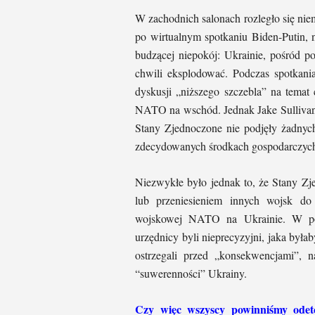
W zachodnich salonach rozległo się nie
po wirtualnym spotkaniu Biden-Putin, 
budzącej niepokój: Ukrainie, pośród 
chwili eksplodować. Podczas spotkani
dyskusji „niższego szczebla” na temat 
NATO na wschód. Jednak Jake Sullivan 
Stany Zjednoczone nie podjęły żadnych
zdecydowanych środkach gospodarczych 
Niezwykłe było jednak to, że Stany Zj
lub przeniesieniem innych wojsk do 
wojskowej NATO na Ukrainie. W pop
urzędnicy byli nieprecyzyjni, jaka była
ostrzegali przed „konsekwencjami”, 
“suwerenności” Ukrainy.
Czy więc wszyscy powinniśmy odetc