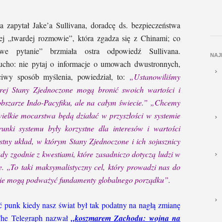
zapytał Jake’a Sullivana, doradcę ds. bezpieczeństwa
jej „twardej rozmowie”, która zgadza się z Chinami; co
we pytanie” brzmiała ostra odpowiedź Sullivana.
NAJ
ucho: nie pytaj o informacje o umowach dwustronnych,
ciwy sposób myślenia, powiedział, to:
„Ustanowiliśmy
órej Stany Zjednoczone mogą bronić swoich wartości i
bszarze Indo-Pacyfiku, ale na całym świecie.”
„Chcemy
wielkie mocarstwa będą działać w przyszłości w systemie
ki systemu były korzystne dla interesów i wartości
ystny układ, w którym Stany Zjednoczone i ich sojusznicy
y zgodnie z kwestiami, które zasadniczo dotyczą ludzi w
. „To taki maksymalistyczny cel, który prowadzi nas do
tie mogą podważyć fundamenty globalnego porządku”.
ć punk kiedy nasz świat był tak podatny na nagłą zmianę
The Telegraph nazwał
„koszmarem Zachodu: wojna na