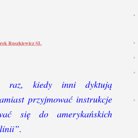
rek Ruszkiewicz SL
y raz, kiedy inni dyktują
amiast przyjmować instrukcje
ować się do amerykańskich
inii”.