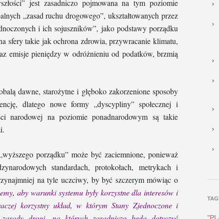
yszłości” jest zasadniczo pojmowana na tym poziomie
alnych „zasad ruchu drogowego”, ukształtowanych przez
dnoczonych i ich sojuszników”, jako podstawy porządku
a sfery takie jak ochrona zdrowia, przywracanie klimatu,
az emisje pieniędzy w odróżnieniu od podatków, brzmią
obalą dawne, starożytne i głęboko zakorzenione sposoby
encję, dlatego nowe formy „dyscypliny” społecznej i
ości narodowej na poziomie ponadnarodowym są takie
i.
 „wyższego porządku” może być zaciemnione, ponieważ
dzynarodowych standardach, protokołach, metrykach i
 przynajmniej na tyle uczciwy, by być szczerym mówiąc o
my, aby warunki systemu były korzystne dla interesów i
TAG
raczej korzystny układ, w którym Stany Zjednoczone i
 zasady drogi, na których zasadniczo będą dotyczyć
"P