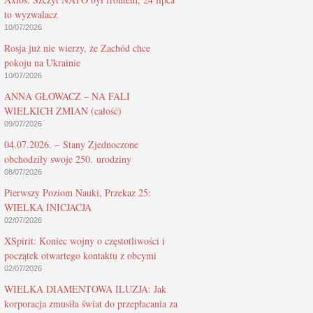
to wyzwalacz
10/07/2026
Rosja już nie wierzy, że Zachód chce
pokoju na Ukrainie
10/07/2026
ANNA GŁOWACZ – NA FALI
WIELKICH ZMIAN (całość)
09/07/2026
04.07.2026. – Stany Zjednoczone
obchodziły swoje 250. urodziny
08/07/2026
Pierwszy Poziom Nauki, Przekaz 25:
WIELKA INICJACJA
02/07/2026
XSpirit: Koniec wojny o częstotliwości i
początek otwartego kontaktu z obcymi
02/07/2026
WIELKA DIAMENTOWA ILUZJA: Jak
korporacja zmusiła świat do przepłacania za