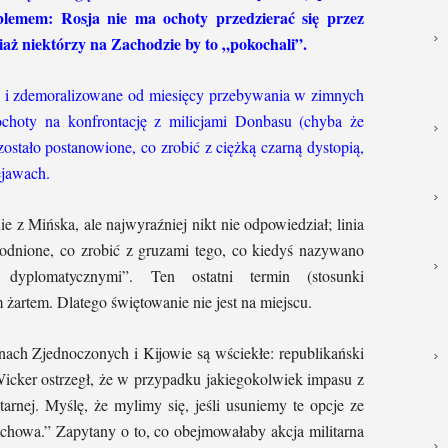
oblemem: Rosja nie ma ochoty przedzierać się przez
iaż niektórzy na Zachodzie by to „pokochali”.
e i zdemoralizowane od miesięcy przebywania w zimnych
ochoty na konfrontację z milicjami Donbasu (chyba że
ostało postanowione, co zrobić z ciężką czarną dystopią,
ejawach.
e z Mińska, ale najwyraźniej nikt nie odpowiedział; linia
godnione, co zrobić z gruzami tego, co kiedyś nazywano
i dyplomatycznymi”. Ten ostatni termin (stosunki
 żartem. Dlatego świętowanie nie jest na miejscu.
nach Zjednoczonych i Kijowie są wściekłe: republikański
cker ostrzegł, że w przypadku jakiegokolwiek impasu z
arnej. Myślę, że mylimy się, jeśli usuniemy te opcje ze
zachowa.” Zapytany o to, co obejmowałaby akcja militarna