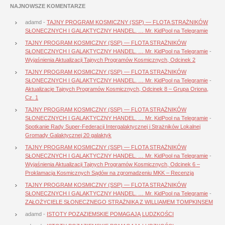
NAJNOWSZE KOMENTARZE
adamd
-
TAJNY PROGRAM KOSMICZNY (SSP) — FLOTA STRAŻNIKÓW
SŁONECZNYCH I GALAKTYCZNY HANDEL. … Mr. KidPool na Telegramie
TAJNY PROGRAM KOSMICZNY (SSP) — FLOTA STRAŻNIKÓW
SŁONECZNYCH I GALAKTYCZNY HANDEL. … Mr. KidPool na Telegramie
-
Wyjaśnienia Aktualizacji Tajnych Programów Kosmicznych, Odcinek 2
TAJNY PROGRAM KOSMICZNY (SSP) — FLOTA STRAŻNIKÓW
SŁONECZNYCH I GALAKTYCZNY HANDEL. … Mr. KidPool na Telegramie
-
Aktualizacje Tajnych Programów Kosmicznych, Odcinek 8 – Grupa Oriona,
Cz. 1
TAJNY PROGRAM KOSMICZNY (SSP) — FLOTA STRAŻNIKÓW
SŁONECZNYCH I GALAKTYCZNY HANDEL. … Mr. KidPool na Telegramie
-
Spotkanie Rady Super-Federacji Intergalaktycznej i Strażników Lokalnej
Gromady Galaktycznej 20 galaktyk
TAJNY PROGRAM KOSMICZNY (SSP) — FLOTA STRAŻNIKÓW
SŁONECZNYCH I GALAKTYCZNY HANDEL. … Mr. KidPool na Telegramie
-
Wyjaśnienia Aktualizacji Tajnych Programów Kosmicznych, Odcinek 6 –
Proklamacja Kosmicznych Sądów na zgromadzeniu MKK – Recenzja
TAJNY PROGRAM KOSMICZNY (SSP) — FLOTA STRAŻNIKÓW
SŁONECZNYCH I GALAKTYCZNY HANDEL. … Mr. KidPool na Telegramie
-
ZAŁOŻYCIELE SŁONECZNEGO STRAŻNIKA Z WILLIAMEM TOMPKINSEM
adamd
-
ISTOTY POZAZIEMSKIE POMAGAJĄ LUDZKOŚCI