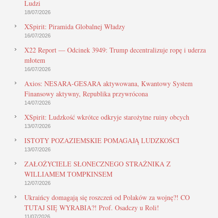
Ludzi
18/07/2026
XSpirit: Piramida Globalnej Władzy
16/07/2026
X22 Report — Odcinek 3949: Trump decentralizuje ropę i uderza
młotem
16/07/2026
Axios: NESARA-GESARA aktywowana, Kwantowy System
Finansowy aktywny, Republika przywrócona
14/07/2026
XSpirit: Ludzkość wkrótce odkryje starożytne ruiny obcych
13/07/2026
ISTOTY POZAZIEMSKIE POMAGAJĄ LUDZKOŚCI
13/07/2026
ZAŁOŻYCIELE SŁONECZNEGO STRAŻNIKA Z
WILLIAMEM TOMPKINSEM
12/07/2026
Ukraińcy domagają się roszczeń od Polaków za wojnę?! CO
TUTAJ SIĘ WYRABIA?! Prof. Osadczy u Roli!
11/07/2026