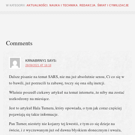
W KATEGORII:
AKTUALNOŚCI
,
NAUKA I TECHNIKA
,
REDAKCJA
,
ŚWIAT I CYWILIZACJE
Comments
KRNABRNY1
SAYS:
28/09/2021 AT 18:18
Dalsze pisanie na temat SARS, nie ma już absolutnie sensu, Ci co się w
to bawili, już porzucili ta zabawę, toczy się ona siłą inercji.
Właśnie poszedł ciekawy artykuł na temat internetu, że niby ma zostać
uszkodzony na miesiące.
Jest to artykuł Hala Turnera, który opowiada, o tym jak coraz częściej
pojawiają się takie informacje.
Pan Turner, niestety nie kojarzy tej kwestii, z tym co się dzieje na
świcie, i z wyczuwanym już od dawna błyskiem słonecznym i uważa,