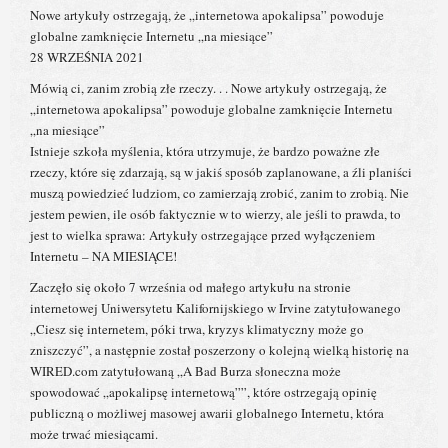
Nowe artykuły ostrzegają, że „internetowa apokalipsa” powoduje
globalne zamknięcie Internetu „na miesiące”
28 WRZEŚNIA 2021
Mówią ci, zanim zrobią złe rzeczy. . . Nowe artykuły ostrzegają, że
„internetowa apokalipsa” powoduje globalne zamknięcie Internetu
„na miesiące”
Istnieje szkoła myślenia, która utrzymuje, że bardzo poważne złe
rzeczy, które się zdarzają, są w jakiś sposób zaplanowane, a źli planiści
muszą powiedzieć ludziom, co zamierzają zrobić, zanim to zrobią. Nie
jestem pewien, ile osób faktycznie w to wierzy, ale jeśli to prawda, to
jest to wielka sprawa: Artykuły ostrzegające przed wyłączeniem
Internetu – NA MIESIĄCE!
Zaczęło się około 7 września od małego artykułu na stronie
internetowej Uniwersytetu Kalifornijskiego w Irvine zatytułowanego
„Ciesz się internetem, póki trwa, kryzys klimatyczny może go
zniszczyć”, a następnie został poszerzony o kolejną wielką historię na
WIRED.com zatytułowaną „A Bad Burza słoneczna może
spowodować „apokalipsę internetową””, które ostrzegają opinię
publiczną o możliwej masowej awarii globalnego Internetu, która
może trwać miesiącami.