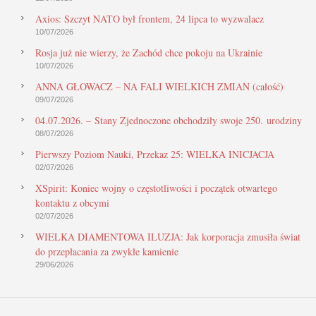
Axios: Szczyt NATO był frontem, 24 lipca to wyzwalacz
10/07/2026
Rosja już nie wierzy, że Zachód chce pokoju na Ukrainie
10/07/2026
ANNA GŁOWACZ – NA FALI WIELKICH ZMIAN (całość)
09/07/2026
04.07.2026. – Stany Zjednoczone obchodziły swoje 250. urodziny
08/07/2026
Pierwszy Poziom Nauki, Przekaz 25: WIELKA INICJACJA
02/07/2026
XSpirit: Koniec wojny o częstotliwości i początek otwartego
kontaktu z obcymi
02/07/2026
WIELKA DIAMENTOWA ILUZJA: Jak korporacja zmusiła świat
do przepłacania za zwykłe kamienie
29/06/2026