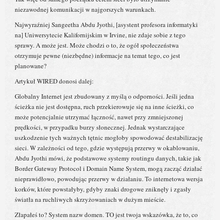
niezawodnej komunikacji w najgorszych warunkach.
Najwyraźniej Sangeetha Abdu Jyothi, [asystent profesora informatyki
na] Uniwersytecie Kalifornijskim w Irvine, nie zdaje sobie z tego
sprawy. A może jest. Może chodzi o to, że ogół społeczeństwa
otrzymuje pewne (niezbędne) informacje na temat tego, co jest
planowane?
Artykuł WIRED donosi dalej:
Globalny Internet jest zbudowany z myślą o odporności. Jeśli jedna
ścieżka nie jest dostępna, ruch przekierowuje się na inne ścieżki, co
może potencjalnie utrzymać łączność, nawet przy zmniejszonej
prędkości, w przypadku burzy słonecznej. Jednak wystarczające
uszkodzenie tych ważnych tętnic mogłoby spowodować destabilizację
sieci. W zależności od tego, gdzie występują przerwy w okablowaniu,
Abdu Jyothi mówi, że podstawowe systemy routingu danych, takie jak
Border Gateway Protocol i Domain Name System, mogą zacząć działać
nieprawidłowo, powodując przerwy w działaniu. To internetowa wersja
korków, które powstałyby, gdyby znaki drogowe zniknęły i zgasły
światła na ruchliwych skrzyżowaniach w dużym mieście.
Złapałeś to? System nazw domen. TO jest twoja wskazówka, że ​​to, co