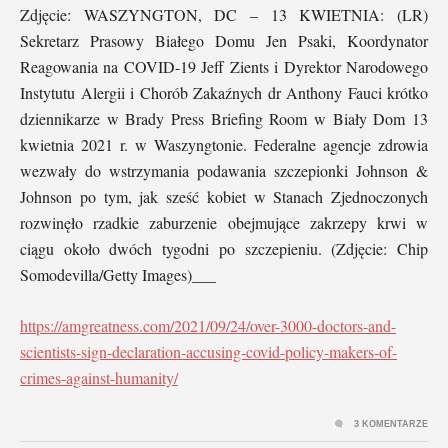
Zdjęcie: WASZYNGTON, DC – 13 KWIETNIA: (LR)
Sekretarz Prasowy Białego Domu Jen Psaki, Koordynator
Reagowania na COVID-19 Jeff Zients i Dyrektor Narodowego
Instytutu Alergii i Chorób Zakaźnych dr Anthony Fauci krótko
dziennikarze w Brady Press Briefing Room w Biały Dom 13
kwietnia 2021 r. w Waszyngtonie. Federalne agencje zdrowia
wezwały do ​​wstrzymania podawania szczepionki Johnson &
Johnson po tym, jak sześć kobiet w Stanach Zjednoczonych
rozwinęło rzadkie zaburzenie obejmujące zakrzepy krwi w
ciągu około dwóch tygodni po szczepieniu. (Zdjęcie: Chip
Somodevilla/Getty Images)___
https://amgreatness.com/2021/09/24/over-3000-doctors-and-
scientists-sign-declaration-accusing-covid-policy-makers-of-
crimes-against-humanity/
3 KOMENTARZE