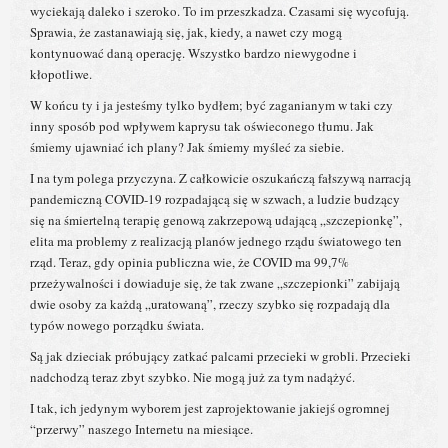
wyciekają daleko i szeroko. To im przeszkadza. Czasami się wycofują.
Sprawia, że ​​zastanawiają się, jak, kiedy, a nawet czy mogą
kontynuować daną operację. Wszystko bardzo niewygodne i
kłopotliwe.
W końcu ty i ja jesteśmy tylko bydłem; być zaganianym w taki czy
inny sposób pod wpływem kaprysu tak oświeconego tłumu. Jak
śmiemy ujawniać ich plany? Jak śmiemy myśleć za siebie.
I na tym polega przyczyna. Z całkowicie oszukańczą fałszywą narracją
pandemiczną COVID-19 rozpadającą się w szwach, a ludzie budzący
się na śmiertelną terapię genową zakrzepową udającą „szczepionkę”,
elita ma problemy z realizacją planów jednego rządu światowego ten
rząd. Teraz, gdy opinia publiczna wie, że COVID ma 99,7%
przeżywalności i dowiaduje się, że tak zwane „szczepionki” zabijają
dwie osoby za każdą „uratowaną”, rzeczy szybko się rozpadają dla
typów nowego porządku świata.
Są jak dzieciak próbujący zatkać palcami przecieki w grobli. Przecieki
nadchodzą teraz zbyt szybko. Nie mogą już za tym nadążyć.
I tak, ich jedynym wyborem jest zaprojektowanie jakiejś ogromnej
“przerwy” naszego Internetu na miesiące.