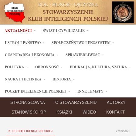
AKTUALNOŚCI
ŚWIAT I CYWILIZACJE
USTRÓJ I PAŃSTWO
SPOŁECZEŃSTWO I EKOSYSTEM
GOSPODARKA I EKONOMIA
SPRAWIEDLIWOŚĆ
POLITYKA
OBRONNOŚĆ
EDUKACJA, KULTURA, SZTUKA
NAUKA I TECHNIKA
HISTORIA
POCZET INTELIGENCJI POLSKIEJ
INNE TEMATY
STRONA GŁÓWNA
O STOWARZYSZENIU
AUTORZY
STANOWISKO KIP
KSIĄŻKI
WIDEO
KONTAKT
KLUB INTELIGENCJI POLSKIEJ
27/09/2021