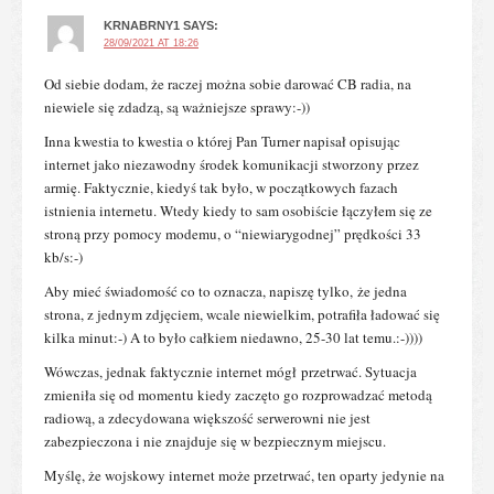
KRNABRNY1
SAYS:
28/09/2021 AT 18:26
Od siebie dodam, że raczej można sobie darować CB radia, na
niewiele się zdadzą, są ważniejsze sprawy:-))
Inna kwestia to kwestia o której Pan Turner napisał opisując
internet jako niezawodny środek komunikacji stworzony przez
armię. Faktycznie, kiedyś tak było, w początkowych fazach
istnienia internetu. Wtedy kiedy to sam osobiście łączyłem się ze
stroną przy pomocy modemu, o “niewiarygodnej” prędkości 33
kb/s:-)
Aby mieć świadomość co to oznacza, napiszę tylko, że jedna
strona, z jednym zdjęciem, wcale niewielkim, potrafiła ładować się
kilka minut:-) A to było całkiem niedawno, 25-30 lat temu.:-))))
Wówczas, jednak faktycznie internet mógł przetrwać. Sytuacja
zmieniła się od momentu kiedy zaczęto go rozprowadzać metodą
radiową, a zdecydowana większość serwerowni nie jest
zabezpieczona i nie znajduje się w bezpiecznym miejscu.
Myślę, że wojskowy internet może przetrwać, ten oparty jedynie na