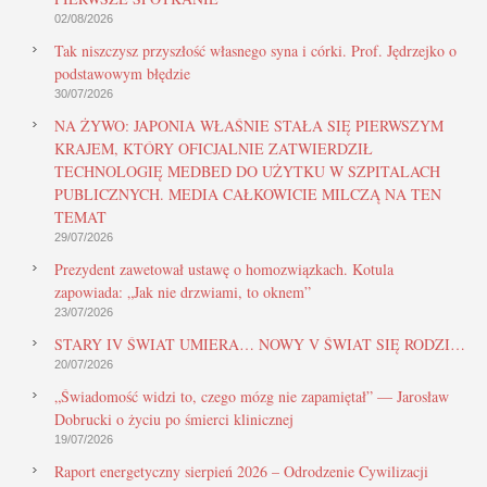
02/08/2026
Tak niszczysz przyszłość własnego syna i córki. Prof. Jędrzejko o
podstawowym błędzie
30/07/2026
NA ŻYWO: JAPONIA WŁAŚNIE STAŁA SIĘ PIERWSZYM
KRAJEM, KTÓRY OFICJALNIE ZATWIERDZIŁ
TECHNOLOGIĘ MEDBED DO UŻYTKU W SZPITALACH
PUBLICZNYCH. MEDIA CAŁKOWICIE MILCZĄ NA TEN
TEMAT
29/07/2026
Prezydent zawetował ustawę o homozwiązkach. Kotula
zapowiada: „Jak nie drzwiami, to oknem”
23/07/2026
STARY IV ŚWIAT UMIERA… NOWY V ŚWIAT SIĘ RODZI…
20/07/2026
„Świadomość widzi to, czego mózg nie zapamiętał” — Jarosław
Dobrucki o życiu po śmierci klinicznej
19/07/2026
Raport energetyczny sierpień 2026 – Odrodzenie Cywilizacji