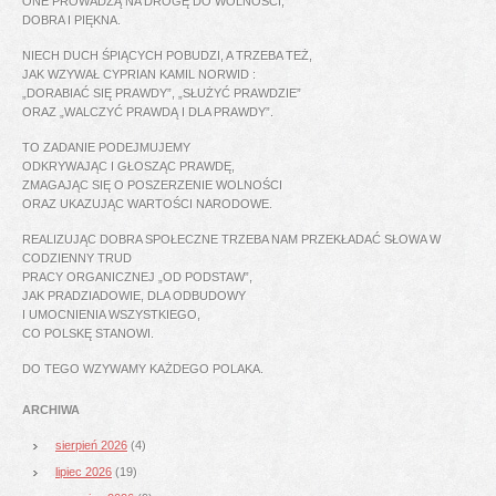
ONE PROWADZĄ NA DROGĘ DO WOLNOŚCI,
DOBRA I PIĘKNA.
NIECH DUCH ŚPIĄCYCH POBUDZI, A TRZEBA TEŻ,
JAK WZYWAŁ CYPRIAN KAMIL NORWID :
„DORABIAĆ SIĘ PRAWDY”, „SŁUŻYĆ PRAWDZIE”
ORAZ „WALCZYĆ PRAWDĄ I DLA PRAWDY”.
TO ZADANIE PODEJMUJEMY
ODKRYWAJĄC I GŁOSZĄC PRAWDĘ,
ZMAGAJĄC SIĘ O POSZERZENIE WOLNOŚCI
ORAZ UKAZUJĄC WARTOŚCI NARODOWE.
REALIZUJĄC DOBRA SPOŁECZNE TRZEBA NAM PRZEKŁADAĆ SŁOWA W
CODZIENNY TRUD
PRACY ORGANICZNEJ „OD PODSTAW”,
JAK PRADZIADOWIE, DLA ODBUDOWY
I UMOCNIENIA WSZYSTKIEGO,
CO POLSKĘ STANOWI.
DO TEGO WZYWAMY KAŻDEGO POLAKA.
ARCHIWA
sierpień 2026
(4)
lipiec 2026
(19)