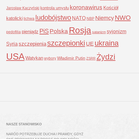
koronawirus
Kościół
kontrola umysłu
Jarosław Kaczyński
ludobójstwo
NWO
Niemcy
NATO
katolicki
lichwa
NBP
Rosja
PiS
Polska
syjonizm
pieniądz
pedofilia
satanizm
szczepionki
ukraina
UE
Syria
szczepienia
USA
Żydzi
Watykan
Władimir Putin
wybory
ZSRR
NASZE STANOWISKO
NARÓD POTRZEBUJE DUCHA I PRAWDY, GDYŻ