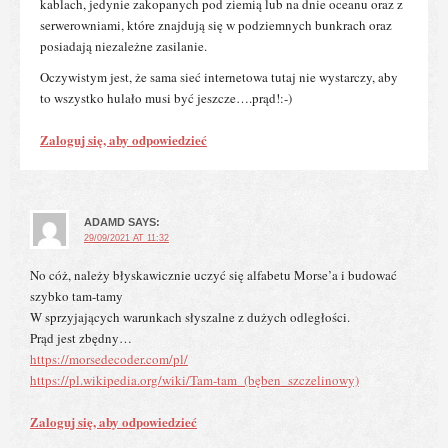
kablach, jedynie zakopanych pod ziemią lub na dnie oceanu oraz z
serwerowniami, które znajdują się w podziemnych bunkrach oraz
posiadają niezależne zasilanie.
Oczywistym jest, że sama sieć internetowa tutaj nie wystarczy, aby
to wszystko hulało musi być jeszcze….prąd!:-)
Zaloguj się, aby odpowiedzieć
ADAMD
SAYS:
29/09/2021 AT 11:32
No cóż, należy błyskawicznie uczyć się alfabetu Morse’a i budować
szybko tam-tamy
W sprzyjających warunkach słyszalne z dużych odległości.
Prąd jest zbędny…
https://morsedecoder.com/pl/
https://pl.wikipedia.org/wiki/Tam-tam_(bęben_szczelinowy)
Zaloguj się, aby odpowiedzieć