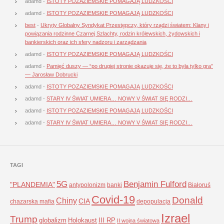
adamd
-
ISTOTY POZAZIEMSKIE POMAGAJĄ LUDZKOŚCI
adamd
-
ISTOTY POZAZIEMSKIE POMAGAJĄ LUDZKOŚCI
best
-
Ukryty Globalny Syndykat Przestępczy, który rządzi światem: Klany i
powiązania rodzinne Czarnej Szlachty, rodzin królewskich, żydowskich i
bankierskich oraz ich sfery nadzoru i zarządzania
adamd
-
ISTOTY POZAZIEMSKIE POMAGAJĄ LUDZKOŚCI
adamd
-
Pamięć duszy — “po drugiej stronie okazuje się, że to była tylko gra”
— Jarosław Dobrucki
adamd
-
ISTOTY POZAZIEMSKIE POMAGAJĄ LUDZKOŚCI
adamd
-
STARY IV ŚWIAT UMIERA… NOWY V ŚWIAT SIĘ RODZI…
adamd
-
ISTOTY POZAZIEMSKIE POMAGAJĄ LUDZKOŚCI
adamd
-
STARY IV ŚWIAT UMIERA… NOWY V ŚWIAT SIĘ RODZI…
TAGI
5G
Benjamin Fulford
"PLANDEMIA"
antypolonizm
banki
Białoruś
Covid-19
Donald
Chiny
CIA
chazarska mafia
depopulacja
Izrael
Trump
globalizm
Holokaust
III RP
II wojna światowa