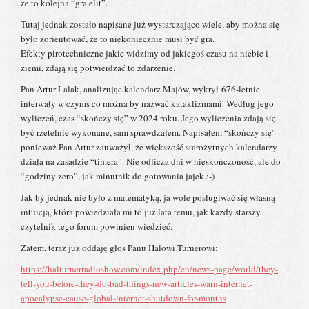
że to kolejna “gra elit”.
Tutaj jednak zostało napisane już wystarczająco wiele, aby można się
było zorientować, że to niekoniecznie musi być gra.
Efekty pirotechniczne jakie widzimy od jakiegoś czasu na niebie i
ziemi, zdają się potwierdzać to zdarzenie.
Pan Artur Lalak, analizując kalendarz Majów, wykrył 676-letnie
interwały w czymś co można by nazwać kataklizmami. Według jego
wyliczeń, czas “skończy się” w 2024 roku. Jego wyliczenia zdają się
być rzetelnie wykonane, sam sprawdzałem. Napisałem “skończy się”
ponieważ Pan Artur zauważył, że większość starożytnych kalendarzy
działa na zasadzie “timera”. Nie odlicza dni w nieskończoność, ale do
“godziny zero”, jak minutnik do gotowania jajek.:-)
Jak by jednak nie było z matematyką, ja wole posługiwać się własną
intuicją, która powiedziała mi to już lata temu, jak każdy starszy
czytelnik tego forum powinien wiedzieć.
Zatem, teraz już oddaję głos Panu Halowi Turnerowi:
https://halturnerradioshow.com/index.php/en/news-page/world/they-
tell-you-before-they-do-bad-things-new-articles-warn-internet-
apocalypse-cause-global-internet-shutdown-for-months