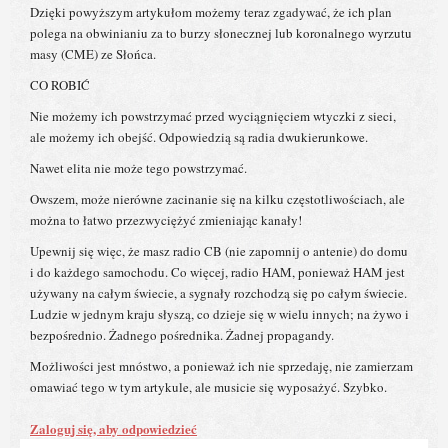
Dzięki powyższym artykułom możemy teraz zgadywać, że ich plan
polega na obwinianiu za to burzy słonecznej lub koronalnego wyrzutu
masy (CME) ze Słońca.
CO ROBIĆ
Nie możemy ich powstrzymać przed wyciągnięciem wtyczki z sieci,
ale możemy ich obejść. Odpowiedzią są radia dwukierunkowe.
Nawet elita nie może tego powstrzymać.
Owszem, może nierówne zacinanie się na kilku częstotliwościach, ale
można to łatwo przezwyciężyć zmieniając kanały!
Upewnij się więc, że masz radio CB (nie zapomnij o antenie) do domu
i do każdego samochodu. Co więcej, radio HAM, ponieważ HAM jest
używany na całym świecie, a sygnały rozchodzą się po całym świecie.
Ludzie w jednym kraju słyszą, co dzieje się w wielu innych; na żywo i
bezpośrednio. Żadnego pośrednika. Żadnej propagandy.
Możliwości jest mnóstwo, a ponieważ ich nie sprzedaję, nie zamierzam
omawiać tego w tym artykule, ale musicie się wyposażyć. Szybko.
Zaloguj się, aby odpowiedzieć