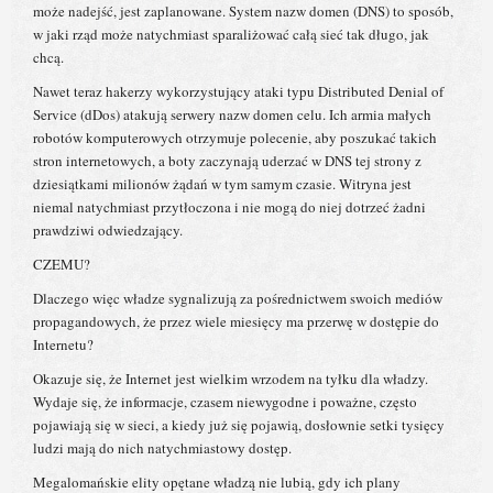
może nadejść, jest zaplanowane. System nazw domen (DNS) to sposób,
w jaki rząd może natychmiast sparaliżować całą sieć tak długo, jak
chcą.
Nawet teraz hakerzy wykorzystujący ataki typu Distributed Denial of
Service (dDos) atakują serwery nazw domen celu. Ich armia małych
robotów komputerowych otrzymuje polecenie, aby poszukać takich
stron internetowych, a boty zaczynają uderzać w DNS tej strony z
dziesiątkami milionów żądań w tym samym czasie. Witryna jest
niemal natychmiast przytłoczona i nie mogą do niej dotrzeć żadni
prawdziwi odwiedzający.
CZEMU?
Dlaczego więc władze sygnalizują za pośrednictwem swoich mediów
propagandowych, że przez wiele miesięcy ma przerwę w dostępie do
Internetu?
Okazuje się, że Internet jest wielkim wrzodem na tyłku dla władzy.
Wydaje się, że informacje, czasem niewygodne i poważne, często
pojawiają się w sieci, a kiedy już się pojawią, dosłownie setki tysięcy
ludzi mają do nich natychmiastowy dostęp.
Megalomańskie elity opętane władzą nie lubią, gdy ich plany