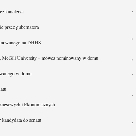
z kanclerza
e przez gubernatora
ianowanego na DHHS
ii, McGill University – mówca nominowany w domu
owanego w domu
natu
iznesowych i Ekonomicznych
 kandydata do senatu