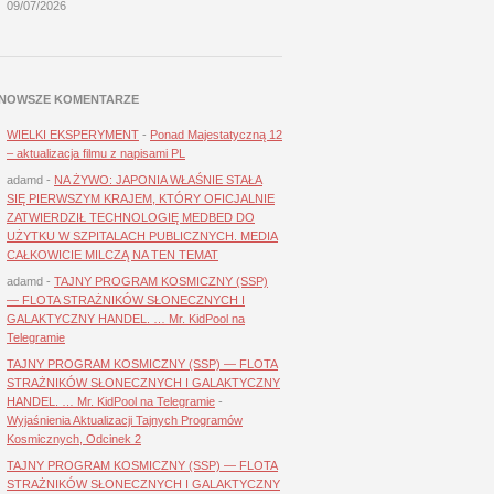
09/07/2026
NOWSZE KOMENTARZE
WIELKI EKSPERYMENT
-
Ponad Majestatyczną 12
– aktualizacja filmu z napisami PL
adamd
-
NA ŻYWO: JAPONIA WŁAŚNIE STAŁA
SIĘ PIERWSZYM KRAJEM, KTÓRY OFICJALNIE
ZATWIERDZIŁ TECHNOLOGIĘ MEDBED DO
UŻYTKU W SZPITALACH PUBLICZNYCH. MEDIA
CAŁKOWICIE MILCZĄ NA TEN TEMAT
adamd
-
TAJNY PROGRAM KOSMICZNY (SSP)
— FLOTA STRAŻNIKÓW SŁONECZNYCH I
GALAKTYCZNY HANDEL. … Mr. KidPool na
Telegramie
TAJNY PROGRAM KOSMICZNY (SSP) — FLOTA
STRAŻNIKÓW SŁONECZNYCH I GALAKTYCZNY
HANDEL. … Mr. KidPool na Telegramie
-
Wyjaśnienia Aktualizacji Tajnych Programów
Kosmicznych, Odcinek 2
TAJNY PROGRAM KOSMICZNY (SSP) — FLOTA
STRAŻNIKÓW SŁONECZNYCH I GALAKTYCZNY