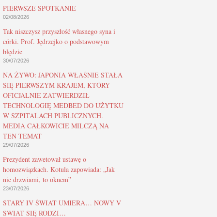
PIERWSZE SPOTKANIE
02/08/2026
Tak niszczysz przyszłość własnego syna i
córki. Prof. Jędrzejko o podstawowym
błędzie
30/07/2026
NA ŻYWO: JAPONIA WŁAŚNIE STAŁA
SIĘ PIERWSZYM KRAJEM, KTÓRY
OFICJALNIE ZATWIERDZIŁ
TECHNOLOGIĘ MEDBED DO UŻYTKU
W SZPITALACH PUBLICZNYCH.
MEDIA CAŁKOWICIE MILCZĄ NA
TEN TEMAT
29/07/2026
Prezydent zawetował ustawę o
homozwiązkach. Kotula zapowiada: „Jak
nie drzwiami, to oknem”
23/07/2026
STARY IV ŚWIAT UMIERA… NOWY V
ŚWIAT SIĘ RODZI…