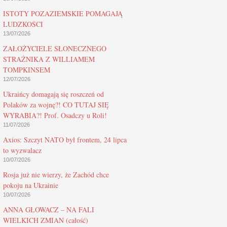
ISTOTY POZAZIEMSKIE POMAGAJĄ
LUDZKOŚCI
13/07/2026
ZAŁOŻYCIELE SŁONECZNEGO
STRAŻNIKA Z WILLIAMEM
TOMPKINSEM
12/07/2026
Ukraińcy domagają się roszczeń od
Polaków za wojnę?! CO TUTAJ SIĘ
WYRABIA?! Prof. Osadczy u Roli!
11/07/2026
Axios: Szczyt NATO był frontem, 24 lipca
to wyzwalacz
10/07/2026
Rosja już nie wierzy, że Zachód chce
pokoju na Ukrainie
10/07/2026
ANNA GŁOWACZ – NA FALI
WIELKICH ZMIAN (całość)