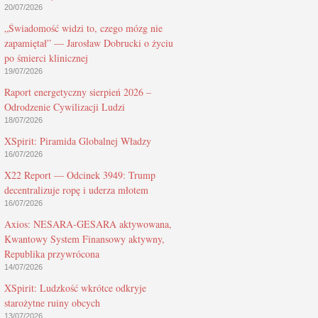
20/07/2026
„Świadomość widzi to, czego mózg nie
zapamiętał” — Jarosław Dobrucki o życiu
po śmierci klinicznej
19/07/2026
Raport energetyczny sierpień 2026 –
Odrodzenie Cywilizacji Ludzi
18/07/2026
XSpirit: Piramida Globalnej Władzy
16/07/2026
X22 Report — Odcinek 3949: Trump
decentralizuje ropę i uderza młotem
16/07/2026
Axios: NESARA-GESARA aktywowana,
Kwantowy System Finansowy aktywny,
Republika przywrócona
14/07/2026
XSpirit: Ludzkość wkrótce odkryje
starożytne ruiny obcych
13/07/2026