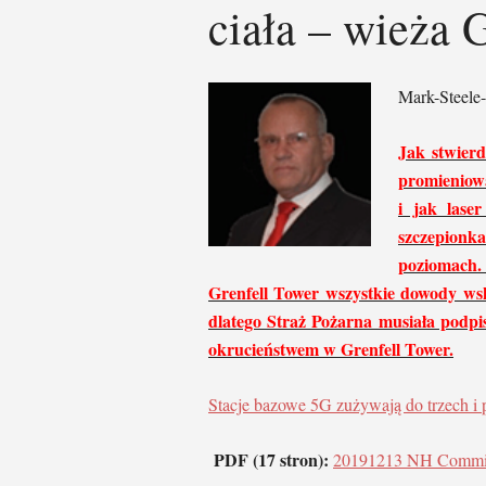
ciała – wieża G
Mark-Steele-
Jak stwierd
promieniowa
i jak lase
szczepionk
poziomach.
Grenfell Tower wszystkie dowody wskaz
dlatego Straż Pożarna musiała podpi
okrucieństwem w Grenfell Tower.
Stacje bazowe 5G zużywają do trzech i pó
PDF (17 stron):
20191213 NH Commiss