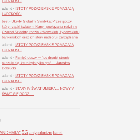
LUDZKOŚCI
adamd
-
ISTOTY POZAZIEMSKIE POMAGAJĄ
LUDZKOŚCI
best
-
Ukryty Globalny Syndykat Przestępczy,
który rządzi światem: Klany i powiązania rodzinne
Czarnej Szlachty, rodzin królewskich, żydowskich i
bankierskich oraz ich sfery nadzoru i zarządzania
adamd
-
ISTOTY POZAZIEMSKIE POMAGAJĄ
LUDZKOŚCI
adamd
-
Pamięć duszy — “po drugiej stronie
okazuje się, że to była tylko gra” — Jarosław
Dobrucki
adamd
-
ISTOTY POZAZIEMSKIE POMAGAJĄ
LUDZKOŚCI
adamd
-
STARY IV ŚWIAT UMIERA… NOWY V
ŚWIAT SIĘ RODZI…
I
5G
LANDEMIA"
antypolonizm
banki