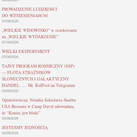
08/08/2026
PROWADZENIE LUDZKOŚCI
DO WZNIESIENIA￼ ￼
07/08/2026
„WIELKIE WIDOWISKO” w oczekiwaniu
na „WIELKIE WYDARZENIE”
07/08/2026
WIELKI EKSPERYMENT
07/08/2026
TAJNY PROGRAM KOSMICZNY (SSP)
— FLOTA STRAŻNIKÓW
SŁONECZNYCH I GALAKTYCZNY
HANDEL. … Mr. KidPool na Telegramie
03/08/2026
Opiniotwórcza: Notatka Sekretarza Skarbu
USA Bessenta w Camp David udowadnia,
że “Koniec jest bliski”
03/08/2026
JESTEŚMY JEDNOŚCIĄ
02/08/2026