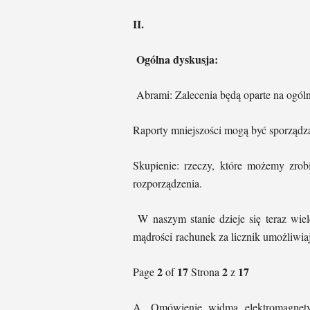
II.
Ogólna dyskusja:
Abrami: Zalecenia będą oparte na ogól
Raporty mniejszości mogą być sporządza
Skupienie: rzeczy, które możemy zrob
rozporządzenia.
W naszym stanie dzieje się teraz wie
mądrości rachunek za licznik umożliwiaj
2
17
2
17
Page
of
Strona
z
A. Omówienie widma elektromagnetycz