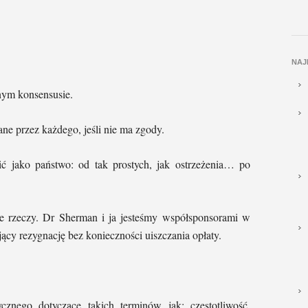
NAJ
nym konsensusie.
ne przez każdego, jeśli nie ma zgody.
ić jako państwo: od tak prostych, jak ostrzeżenia… po
le rzeczy. Dr Sherman i ja jesteśmy współsponsorami w
ący rezygnację bez konieczności uiszczania opłaty.
nego dotyczące takich terminów jak: częstotliwość,