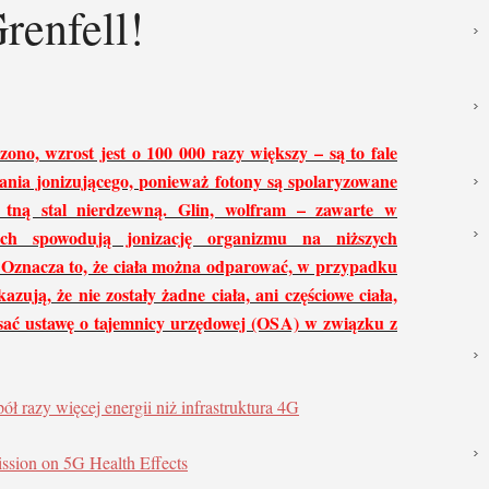
renfell!
zono, wzrost jest o 100 000 razy większy – są to fale
nia jonizującego, ponieważ fotony są spolaryzowane
r tną stal nierdzewną. Glin, wolfram – zawarte w
ach spowodują jonizację organizmu na niższych
 Oznacza to, że ciała można odparować, w przypadku
ują, że nie zostały żadne ciała, ani częściowe ciała,
sać ustawę o tajemnicy urzędowej (OSA) w związku z
ł razy więcej energii niż infrastruktura 4G
ion on 5G Health Effects