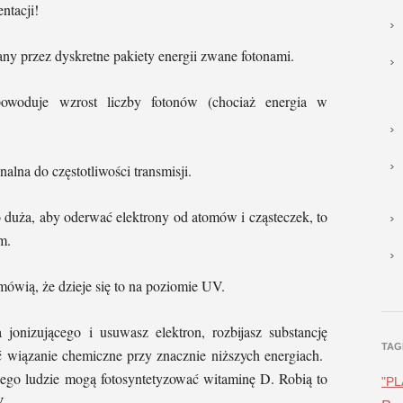
ntacji!
y przez dyskretne pakiety energii zwane fotonami.
owoduje wzrost liczby fotonów (chociaż energia w
nalna do częstotliwości transmisji.
co duża, aby oderwać elektrony od atomów i cząsteczek, to
m.
mówią, że dzieje się to na poziomie UV.
jonizującego i usuwasz elektron, rozbijasz substancję
TAG
 wiązanie chemiczne przy znacznie niższych energiach.
zego ludzie mogą fotosyntetyzować witaminę D. Robią to
"P
V.