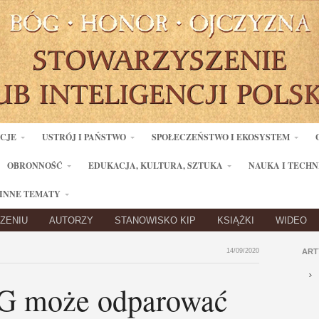
ACJE
USTRÓJ I PAŃSTWO
SPOŁECZEŃSTWO I EKOSYSTEM
OBRONNOŚĆ
EDUKACJA, KULTURA, SZTUKA
NAUKA I TECHN
INNE TEMATY
ZENIU
AUTORZY
STANOWISKO KIP
KSIĄŻKI
WIDEO
14/09/2020
ART
5G może odparować