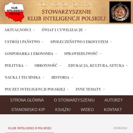
AKTUALNOŚCI
ŚWIAT I CYWILIZACJE
USTRÓJ I PAŃSTWO
SPOŁECZEŃSTWO I EKOSYSTEM
GOSPODARKA I EKONOMIA
SPRAWIEDLIWOŚĆ
POLITYKA
OBRONNOŚĆ
EDUKACJA, KULTURA, SZTUKA
NAUKA I TECHNIKA
HISTORIA
POCZET INTELIGENCJI POLSKIEJ
INNE TEMATY
STRONA GŁÓWNA
O STOWARZYSZENIU
AUTORZY
STANOWISKO KIP
KSIĄŻKI
WIDEO
KONTAKT
KLUB INTELIGENCJI POLSKIEJ
25/06/2019