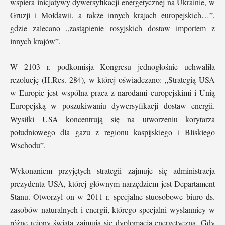
wspiera inicjatywy dywersyfikacji energetycznej na Ukrainie, w
Gruzji i Mołdawii, a także innych krajach europejskich…”,
gdzie zalecano „zastąpienie rosyjskich dostaw importem z
innych krajów”.
W 2103 r. podkomisja Kongresu jednogłośnie uchwaliła
rezolucję (H.Res. 284), w której oświadczano: „Strategią USA
w Europie jest wspólna praca z narodami europejskimi i Unią
Europejską w poszukiwaniu dywersyfikacji dostaw energii.
Wysiłki USA koncentrują się na utworzeniu korytarza
południowego dla gazu z regionu kaspijskiego i Bliskiego
Wschodu”.
Wykonaniem przyjętych strategii zajmuje się administracja
prezydenta USA, której głównym narzędziem jest Departament
Stanu. Otworzył on w 2011 r. specjalne stuosobowe biuro ds.
zasobów naturalnych i energii, którego specjalni wysłannicy w
różne rejony świata zajmują się dyplomacją energetyczną. Gdy