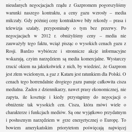
nieudanych negocjacjach rządu z Gazpromem pogorszyliśmy
warunki naszego kontraktu, a ceny gazu wzrosły – media
milczały. Gdy później ceny kontraktowe biły rekordy – prasa i
telewizja szalały, przypominały o tym bez przerwy. Po
negocjacjach w 2012 r. obniżyliśmy ceny – media nie
zauważyły tego faktu, wciąż pisząc o wysokich cenach gazu z
Rosji. Bardzo wybiórcze i stronnicze akcje informacyjne
wskazują, czyim narzędziem są media komercjalne. Wystarczy
rzucić okiem na jakiekolwiek z nich, by wiedzieć, że Gazprom
jest złem wcielonym, a gaz z Kataru jest ratunkiem dla Polski. O
cenach tego horrendalnie drogiego gazu panuje całkowita cisza
medialna. Żaden z dziennikarzy, nawet prasy ekonomicznej, nie
zapyta, ile kosztuje i kiedy przystąpimy do negocjacji o
obniżenie tak wysokich cen. Cisza, która mówi wiele o
charakterze i funkcjach mediów. Są one wyjątkowo przydatnym
i posłusznym narzędziem w grze energetycznej o Europę. To
bowiem amerykańskim priorytetom poświęcają najwięcej