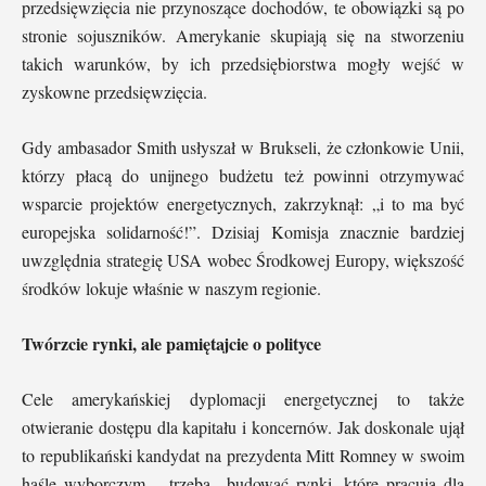
przedsięwzięcia nie przynoszące dochodów, te obowiązki są po
stronie sojuszników. Amerykanie skupiają się na stworzeniu
takich warunków, by ich przedsiębiorstwa mogły wejść w
zyskowne przedsięwzięcia.
Gdy ambasador Smith usłyszał w Brukseli, że członkowie Unii,
którzy płacą do unijnego budżetu też powinni otrzymywać
wsparcie projektów energetycznych, zakrzyknął: „i to ma być
europejska solidarność!”. Dzisiaj Komisja znacznie bardziej
uwzględnia strategię USA wobec Środkowej Europy, większość
środków lokuje właśnie w naszym regionie.
Twórzcie rynki, ale pamiętajcie o polityce
Cele amerykańskiej dyplomacji energetycznej to także
otwieranie dostępu dla kapitału i koncernów. Jak doskonale ujął
to republikański kandydat na prezydenta Mitt Romney w swoim
haśle wyborczym – trzeba „budować rynki, które pracują dla