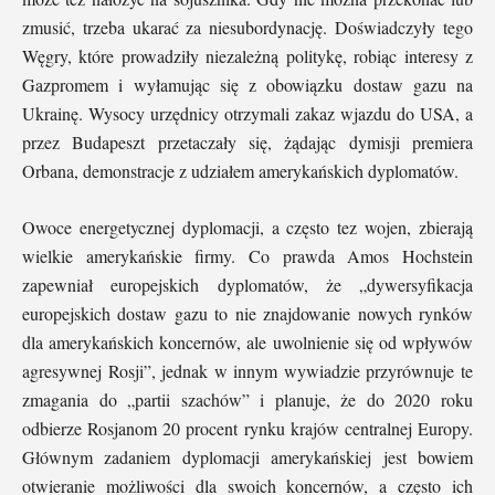
zmusić, trzeba ukarać za niesubordynację. Doświadczyły tego
Węgry, które prowadziły niezależną politykę, robiąc interesy z
Gazpromem i wyłamując się z obowiązku dostaw gazu na
Ukrainę. Wysocy urzędnicy otrzymali zakaz wjazdu do USA, a
przez Budapeszt przetaczały się, żądając dymisji premiera
Orbana, demonstracje z udziałem amerykańskich dyplomatów.
Owoce energetycznej dyplomacji, a często tez wojen, zbierają
wielkie amerykańskie firmy. Co prawda Amos Hochstein
zapewniał europejskich dyplomatów, że „dywersyfikacja
europejskich dostaw gazu to nie znajdowanie nowych rynków
dla amerykańskich koncernów, ale uwolnienie się od wpływów
agresywnej Rosji”, jednak w innym wywiadzie przyrównuje te
zmagania do „partii szachów” i planuje, że do 2020 roku
odbierze Rosjanom 20 procent rynku krajów centralnej Europy.
Głównym zadaniem dyplomacji amerykańskiej jest bowiem
otwieranie możliwości dla swoich koncernów, a często ich