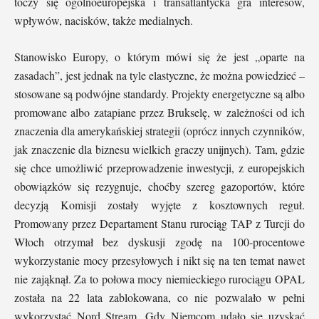
toczy się ogólnoeuropejska i transatlantycka gra interesów,
wpływów, nacisków, także medialnych.
Stanowisko Europy, o którym mówi się że jest „oparte na
zasadach”, jest jednak na tyle elastyczne, że można powiedzieć –
stosowane są podwójne standardy. Projekty energetyczne są albo
promowane albo zatapiane przez Brukselę, w zależności od ich
znaczenia dla amerykańskiej strategii (oprócz innych czynników,
jak znaczenie dla biznesu wielkich graczy unijnych). Tam, gdzie
się chce umożliwić przeprowadzenie inwestycji, z europejskich
obowiązków się rezygnuje, choćby szereg gazoportów, które
decyzją Komisji zostały wyjęte z kosztownych reguł.
Promowany przez Departament Stanu rurociąg TAP z Turcji do
Włoch otrzymał bez dyskusji zgodę na 100-procentowe
wykorzystanie mocy przesyłowych i nikt się na ten temat nawet
nie zająknął. Za to połowa mocy niemieckiego rurociągu OPAL
została na 22 lata zablokowana, co nie pozwalało w pełni
wykorzystać Nord Stream. Gdy Niemcom udało się uzyskać