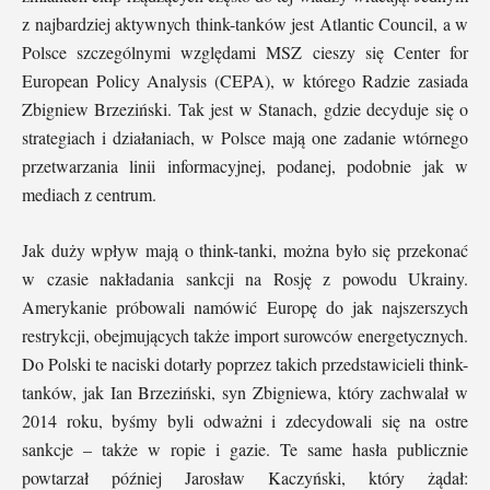
z najbardziej aktywnych think-tanków jest Atlantic Council, a w
Polsce szczególnymi względami MSZ cieszy się Center for
European Policy Analysis (CEPA), w którego Radzie zasiada
Zbigniew Brzeziński. Tak jest w Stanach, gdzie decyduje się o
strategiach i działaniach, w Polsce mają one zadanie wtórnego
przetwarzania linii informacyjnej, podanej, podobnie jak w
mediach z centrum.
Jak duży wpływ mają o think-tanki, można było się przekonać
w czasie nakładania sankcji na Rosję z powodu Ukrainy.
Amerykanie próbowali namówić Europę do jak najszerszych
restrykcji, obejmujących także import surowców energetycznych.
Do Polski te naciski dotarły poprzez takich przedstawicieli think-
tanków, jak Ian Brzeziński, syn Zbigniewa, który zachwalał w
2014 roku, byśmy byli odważni i zdecydowali się na ostre
sankcje – także w ropie i gazie. Te same hasła publicznie
powtarzał później Jarosław Kaczyński, który żądał: