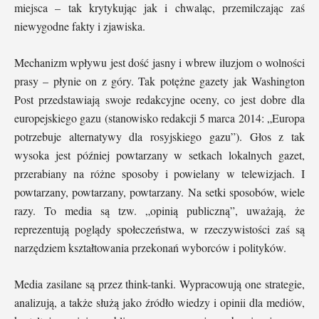
miejsca – tak krytykując jak i chwaląc, przemilczając zaś
niewygodne fakty i zjawiska.
Mechanizm wpływu jest dość jasny i wbrew iluzjom o wolności
prasy – płynie on z góry. Tak potężne gazety jak Washington
Post przedstawiają swoje redakcyjne oceny, co jest dobre dla
europejskiego gazu (stanowisko redakcji 5 marca 2014: „Europa
potrzebuje alternatywy dla rosyjskiego gazu”). Głos z tak
wysoka jest później powtarzany w setkach lokalnych gazet,
przerabiany na różne sposoby i powielany w telewizjach. I
powtarzany, powtarzany, powtarzany. Na setki sposobów, wiele
razy. To media są tzw. „opinią publiczną”, uważają, że
reprezentują poglądy społeczeństwa, w rzeczywistości zaś są
narzędziem kształtowania przekonań wyborców i polityków.
Media zasilane są przez think-tanki. Wypracowują one strategie,
analizują, a także służą jako źródło wiedzy i opinii dla mediów,