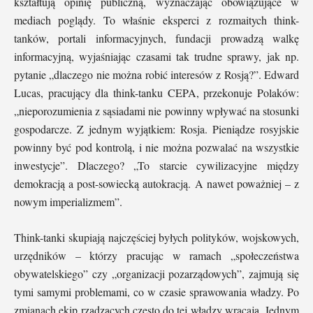
kształtują opinię publiczną, wyznaczając obowiązujące w
mediach poglądy. To właśnie eksperci z rozmaitych think-
tanków, portali informacyjnych, fundacji prowadzą walkę
informacyjną, wyjaśniając czasami tak trudne sprawy, jak np.
pytanie „dlaczego nie można robić interesów z Rosją?”. Edward
Lucas, pracujący dla think-tanku CEPA, przekonuje Polaków:
„nieporozumienia z sąsiadami nie powinny wpływać na stosunki
gospodarcze. Z jednym wyjątkiem: Rosja. Pieniądze rosyjskie
powinny być pod kontrolą, i nie można pozwalać na wszystkie
inwestycje”. Dlaczego? „To starcie cywilizacyjne między
demokracją a post-sowiecką autokracją. A nawet poważniej – z
nowym imperializmem”.
Think-tanki skupiają najczęściej byłych polityków, wojskowych,
urzędników – którzy pracując w ramach „społeczeństwa
obywatelskiego” czy „organizacji pozarządowych”, zajmują się
tymi samymi problemami, co w czasie sprawowania władzy. Po
zmianach ekip rządzących często do tej władzy wracają. Jednym