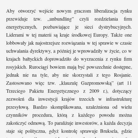
Aby otworzyć wejście nowym graczom liberalizacja rynku
przewiduje tzw. „unbundling” czyli rozdzielania firm
energetycznych, pozbawiające je sieci dystrybucyjnych.
Liderami w tej materii są kraje środkowej Europy. Także one
lobbowały jak najostrzejsze rozwiązania w tej sprawie w czasie
uchwalania dyrektywy, a później je wprowadziły w życie, co w
krajach bałtyckich doprowadziło do wyrzucenia z rynku firm
rosyjskich. Rurociągi bowiem mają być powszechnie dostępne,
jednak nie na tyle, aby nie skorzystali z tego Rosjanie.
Zastosowano więc tzw. „klauzulę Gazpromowską” (art 11
Trzeciego Pakietu Energetycznego z 2009 r.), dotyczący
zezwoleń dla inwestycji krajów trzecich w infrastrukturę
przesyłową. Bardzo skomplikowana, uzależniona od wielu
czynników procedura, którą z każdego powodu można
zakończyć odmową. To paraliżuje inwestorów, a każda decyzja
staje się polityczna, gdyż kontrolę sprawuje Bruksela, gdzie