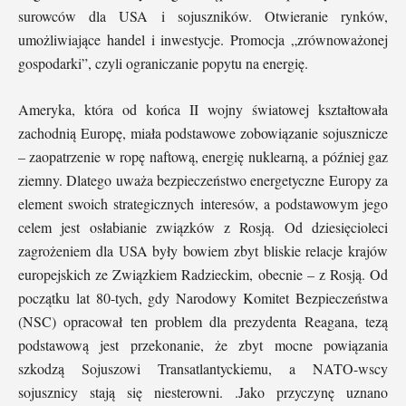
surowców dla USA i sojuszników. Otwieranie rynków,
umożliwiające handel i inwestycje. Promocja „zrównoważonej
gospodarki”, czyli ograniczanie popytu na energię.
Ameryka, która od końca II wojny światowej kształtowała
zachodnią Europę, miała podstawowe zobowiązanie sojusznicze
– zaopatrzenie w ropę naftową, energię nuklearną, a później gaz
ziemny. Dlatego uważa bezpieczeństwo energetyczne Europy za
element swoich strategicznych interesów, a podstawowym jego
celem jest osłabianie związków z Rosją. Od dziesięcioleci
zagrożeniem dla USA były bowiem zbyt bliskie relacje krajów
europejskich ze Związkiem Radzieckim, obecnie – z Rosją. Od
początku lat 80-tych, gdy Narodowy Komitet Bezpieczeństwa
(NSC) opracował ten problem dla prezydenta Reagana, tezą
podstawową jest przekonanie, że zbyt mocne powiązania
szkodzą Sojuszowi Transatlantyckiemu, a NATO-wscy
sojusznicy stają się niesterowni. .Jako przyczynę uznano