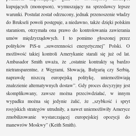
kupujących (monopson), wymuszający na sprzedawcy lepsze
warunki. Postulat został odrzucony, jednak przenoszenie władzy
do Brukseli powoli postępuje, a niedawno, także dzięki polskim
staraniom, otrzymała ona prawo do kontrolowania zawierania
umów międzyrządowych. I to pomimo głoszonej przez
polityków PiS-u „suwerenności energetycznej” Polski. O
możliwość takiej kontroli Amerykanie starali się już od lat.
Ambasador Smith uważa, że „ostatnie kontrakty są bardzo
nietransparentne, z Węgrami, Słowacją, Bułgarią czy Serbią,
naprawdę niszczą europejską politykę, uniemożliwiają
znalezienie alternatywnych dostaw”. Gdy proces decyzyjny jest
skomplikowany, zawsze można przeciwdziałać, w innym
wypadku można się jedynie żalić, że „szybkość i spryt
rosyjskich strategów utrudniły, a nawet uniemożliwiły Ameryce
zmobilizowanie wystarczającej europejskiej opozycji do
manewrów Moskwy” (Keith Smith).