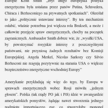
Europie Keith Smith „zbyt długo europejska polityka
energetyczna była ustalana przez panów Putina, Schroedera,
Chiraca i Berlusconiego na prywatnych spotkaniach”. Określał
to jako „politycznie ustawiane interesy”. By ten mechanizm
osłabić, właśnie potrzebna jest większa rola Brukseli, a może i
całkowite przejęcie spraw energetycznych, choćby na początek
zagranicznych. Ambasador Smith dobrze wie, że „wysiłki USA,
by powstrzymać rosyjskie interesy z poszczególnymi
państwami, nie przyniosą żadnych rezultatów bez Komisji
Europejskiej. Angela Merkel, Nicolas Sarkozy czy Silvio
Berlusconi nie reagują pozytywnie na starania USA o większe
bezpieczeństwo energetyczne wschodniej Europy”
Amerykanie przykładają się więc do tego, by Europa w
sprawach energetycznych wobec Rosji mówiła „jednym
głosem”. Polska (tak rządy PO jak i PiS) idzie w awangardzie
amerykańskich pomysłów, żądając nawet stworzenia jednego
podmiotu importującego gaz, co stworzyłoby monopol