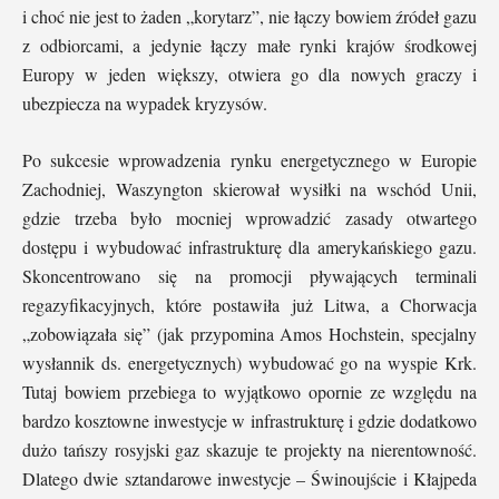
i choć nie jest to żaden „korytarz”, nie łączy bowiem źródeł gazu
z odbiorcami, a jedynie łączy małe rynki krajów środkowej
Europy w jeden większy, otwiera go dla nowych graczy i
ubezpiecza na wypadek kryzysów.
Po sukcesie wprowadzenia rynku energetycznego w Europie
Zachodniej, Waszyngton skierował wysiłki na wschód Unii,
gdzie trzeba było mocniej wprowadzić zasady otwartego
dostępu i wybudować infrastrukturę dla amerykańskiego gazu.
Skoncentrowano się na promocji pływających terminali
regazyfikacyjnych, które postawiła już Litwa, a Chorwacja
„zobowiązała się” (jak przypomina Amos Hochstein, specjalny
wysłannik ds. energetycznych) wybudować go na wyspie Krk.
Tutaj bowiem przebiega to wyjątkowo opornie ze względu na
bardzo kosztowne inwestycje w infrastrukturę i gdzie dodatkowo
dużo tańszy rosyjski gaz skazuje te projekty na nierentowność.
Dlatego dwie sztandarowe inwestycje – Świnoujście i Kłajpeda