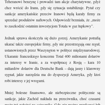
Teheranowi benzynę i prowadzi tam akcje charytatywne, gdyż
chce wrócić do Iranu, gdy się sytuacja ustabilizuje. Pytał czy
sankcje amerykańskie przeciw Iranowi będą karały firmy za
sprzedaż produktów naftowych. Odpowiedź brzmiała, że „może
to zaszkodzić ostatnim inwestycjom Totala w gaz łupkowy”.
Jednak sprawa skończyła się dużo gorzej. Amerykanie potrafią
ukarać także europejskie firmy, gdy nie przestrzegają one reguł,
ustanowionych przez Waszyngton w polityce międzynarodowej.
Ukaranie francuskiego koncernu Total 400 milionami dolarów
za interesy w Iranie, a za współpracę z Rosją – kara 10
miliardów dolarów dla Deutsche Bank – dają jasny i klarowny
sygnał, jakie narzędzia ma do dyspozycji Ameryka, gdy ktoś
robi interesy z jej wrogami.
Mniej bolesne finansowo, ale niebezpieczne politycznie są
sankcje, jakie Zachód nakłada na przeciwnika, choć czasami
może też nałożyć na sojusznika. Gdy nie można przekonać lub