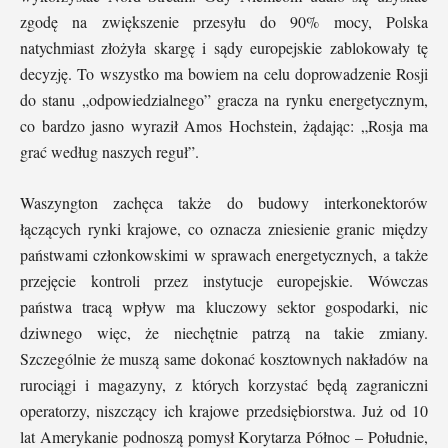
zgodę na zwiększenie przesyłu do 90% mocy, Polska
natychmiast złożyła skargę i sądy europejskie zablokowały tę
decyzję. To wszystko ma bowiem na celu doprowadzenie Rosji
do stanu „odpowiedzialnego” gracza na rynku energetycznym,
co bardzo jasno wyraził Amos Hochstein, żądając: „Rosja ma
grać według naszych reguł”.
Waszyngton zachęca także do budowy interkonektorów
łączących rynki krajowe, co oznacza zniesienie granic między
państwami członkowskimi w sprawach energetycznych, a także
przejęcie kontroli przez instytucje europejskie. Wówczas
państwa tracą wpływ ma kluczowy sektor gospodarki, nic
dziwnego więc, że niechętnie patrzą na takie zmiany.
Szczególnie że muszą same dokonać kosztownych nakładów na
rurociągi i magazyny, z których korzystać będą zagraniczni
operatorzy, niszczący ich krajowe przedsiębiorstwa. Już od 10
lat Amerykanie podnoszą pomysł Korytarza Północ – Południe,