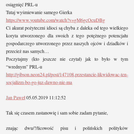
osiągnięć PRL-u
Tutaj wyśmiewanie samego Gierka
https://www.youtube.com/watch?v=gM6gcOcuDBg
Ci akurat pożyteczni idioci są chyba z daleka od tego wielkiego
koryta utworzonego dla swoich z tego potężnego potencjału
gospodarczego utworzonego przez naszych ojców i dziadków i
przecież nas samych…
Poczytajmy (kto jeszcze nie czytał) jak to było w tym
“wrednym” PRL-u
http://gibson.neon24.pl/post/147108,przestancie-likwidowac-ten-
socjalizm-bo-go-juz-dawno-nie-ma
Jan Paweł
05.05.2019 11:12:52
Tak się czasem zastanowię i sam sobie zadam pytanie,
znając dwu/?/licowość pisu i polińskich polityków