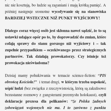
nic nie kosztują, bo ludzie są zaganiani i mają krótką pamięć. A
wycofywanie się na stanowiska
później następuje sromotne
BARDZIEJ WSTECZNE NIŻ PUNKT WYJŚCIOWY!
Dlatego coraz więcej osób jest skłonna nawet sądzić, że to są
ustawki udające opór po to, by doprowadzić do zmian, które
cofają sprawy do stanu gorszego niż wyjściowy i – tak
zupełnie przypadkiem – oczekiwanego przez strategicznych
partnerów. Tak działają prowokatorzy. Czy istnieje też
prowokacja nieświadoma?
Dzisiaj mamy pohukiwania w temacie science-fiction:
“PIS
w którym trzeba uspokoić,
obrońcą Kościoła!”
i temat drugi,
uśpić ludzi
(bez związku z rzeczywistością, którą są zakulisowe
czyli
bezustanne rozmowy z gangsterami przemysłu holokaust),
deklaracje prezesa dla pelikanów:
“że Polska żadnych
zobowiązań wojennych nie ma. I to zarówno z punktu