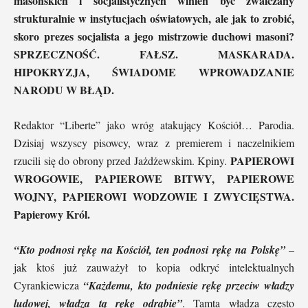
masońskich i socjalistycznych winien być zwalczany
strukturalnie w instytucjach oświatowych, ale jak to zrobić,
skoro prezes socjalista a jego mistrzowie duchowi masoni?
SPRZECZNOŚĆ. FAŁSZ. MASKARADA.
HIPOKRYZJA, ŚWIADOME WPROWADZANIE
NARODU W BŁĄD.
Redaktor “Liberte” jako wróg atakujący Kościół… Parodia.
Dzisiaj wszyscy pisowcy, wraz z premierem i naczelnikiem
PAPIEROWI
rzucili się do obrony przed Jażdżewskim. Kpiny.
WROGOWIE, PAPIEROWE BITWY, PAPIEROWE
WOJNY, PAPIEROWI WODZOWIE I ZWYCIĘSTWA.
Papierowy Król.
“Kto podnosi rękę na Kościół, ten podnosi rękę na Polskę”
–
jak ktoś już zauważył to kopia odkryć intelektualnych
Cyrankiewicza
“Każdemu, kto podniesie rękę przeciw władzy
ludowej, władza tą rękę odrąbie”
. Tamta władza często