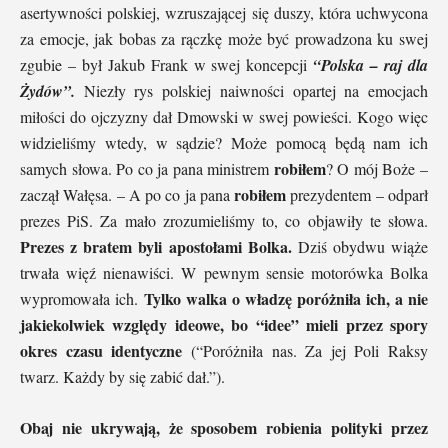
asertywności polskiej, wzruszającej się duszy, która uchwycona
za emocje, jak bobas za rączkę może być prowadzona ku swej
zgubie – był Jakub Frank w swej koncepcji
“Polska – raj dla
Żydów”.
Niezły rys polskiej naiwności opartej na emocjach
miłości do ojczyzny dał Dmowski w swej powieści. Kogo więc
widzieliśmy wtedy, w sądzie? Może pomocą będą nam ich
robiłem
samych słowa. Po co ja pana ministrem
? O mój Boże –
ro
biłem
zaczął Wałęsa. – A po co ja pana
prezydentem – odparł
prezes PiS. Za mało zrozumieliśmy to, co objawiły te słowa.
Prezes z bratem byli apostołami Bolka.
Dziś obydwu wiąże
trwała więź nienawiści. W pewnym sensie motorówka Bolka
Tylko walka o władzę poróżniła ich, a nie
wypromowała ich.
jakiekolwiek względy ideowe, bo “idee” mieli przez spory
okres czasu identyczne
(“Poróżniła nas. Za jej Poli Raksy
twarz. Każdy by się zabić dał.”).
Obaj nie ukrywają, że sposobem robienia polityki przez