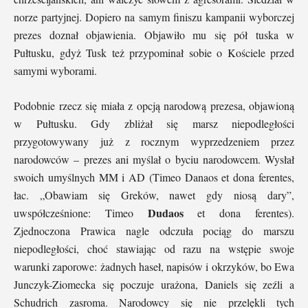
norze partyjnej. Dopiero na samym finiszu kampanii wyborczej
prezes doznał objawienia. Objawiło mu się pół tuska w
Pułtusku, gdyż Tusk też przypominał sobie o Kościele przed
samymi wyborami.
Podobnie rzecz się miała z opcją narodową prezesa, objawioną
w Pułtusku. Gdy zbliżał się marsz niepodległości
przygotowywany już z rocznym wyprzedzeniem przez
narodowców – prezes ani myślał o byciu narodowcem. Wysłał
swoich umyślnych MM i AD (Timeo Danaos et dona ferentes,
łac. „Obawiam się Greków, nawet gdy niosą dary”,
Dudaos
uwspółcześnione: Timeo
et dona ferentes).
Zjednoczona Prawica nagle odczuła pociąg do marszu
niepodległości, choć stawiając od razu na wstępie swoje
warunki zaporowe: żadnych haseł, napisów i okrzyków, bo Ewa
Junczyk-Ziomecka się poczuje urażona, Daniels się zeźli a
Schudrich zasroma. Narodowcy się nie przelękli tych