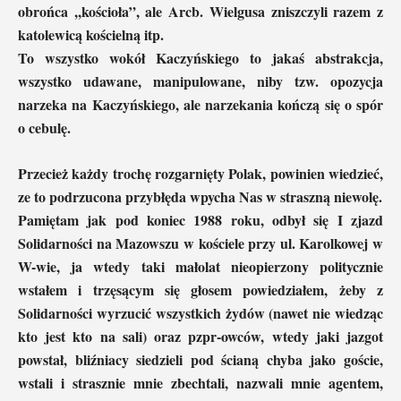
obrońca ,,kościoła”, ale Arcb. Wielgusa zniszczyli razem z
katolewicą kościelną itp.
To wszystko wokół Kaczyńskiego to jakaś abstrakcja,
wszystko udawane, manipulowane, niby tzw. opozycja
narzeka na Kaczyńskiego, ale narzekania kończą się o spór
o cebulę.
Przecież każdy trochę rozgarnięty Polak, powinien wiedzieć,
ze to podrzucona przybłęda wpycha Nas w straszną niewolę.
Pamiętam jak pod koniec 1988 roku, odbył się I zjazd
Solidarności na Mazowszu w kościele przy ul. Karolkowej w
W-wie, ja wtedy taki małolat nieopierzony politycznie
wstałem i trzęsącym się głosem powiedziałem, żeby z
Solidarności wyrzucić wszystkich żydów (nawet nie wiedząc
kto jest kto na sali) oraz pzpr-owców, wtedy jaki jazgot
powstał, bliźniacy siedzieli pod ścianą chyba jako goście,
wstali i strasznie mnie zbechtali, nazwali mnie agentem,