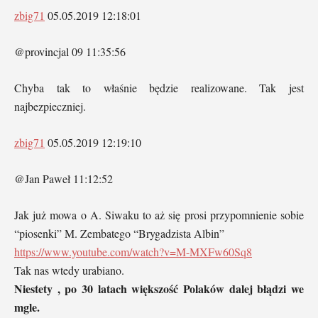
zbig71
05.05.2019 12:18:01
@provincjal 09 11:35:56
Chyba tak to właśnie będzie realizowane. Tak jest
najbezpieczniej.
zbig71
05.05.2019 12:19:10
@Jan Paweł 11:12:52
Jak już mowa o A. Siwaku to aż się prosi przypomnienie sobie
“piosenki” M. Zembatego “Brygadzista Albin”
https://www.youtube.com/watch?v=M-MXFw60Sq8
Tak nas wtedy urabiano.
Niestety , po 30 latach większość Polaków dalej błądzi we
mgle.