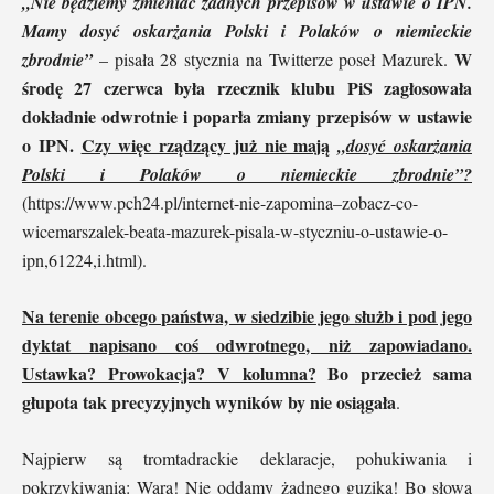
„Nie będziemy zmieniać żadnych przepisów w ustawie o IPN.
Mamy dosyć oskarżania Polski i Polaków o niemieckie
W
zbrodnie”
– pisała 28 stycznia na Twitterze poseł Mazurek.
środę 27 czerwca była rzecznik klubu PiS zagłosowała
dokładnie odwrotnie i poparła zmiany przepisów w ustawie
o IPN.
Czy więc rządzący już nie mają
„dosyć oskarżania
Polski i Polaków o niemieckie zbrodnie”?
(https://www.pch24.pl/internet-nie-zapomina–zobacz-co-
wicemarszalek-beata-mazurek-pisala-w-styczniu-o-ustawie-o-
ipn,61224,i.html).
Na terenie obcego państwa, w siedzibie jego służb i pod jego
dyktat napisano coś odwrotnego, niż zapowiadano.
Ustawka? Prowokacja? V kolumna?
Bo przecież sama
głupota tak precyzyjnych wyników by nie osiągała
.
Najpierw są tromtadrackie deklaracje, pohukiwania i
pokrzykiwania: Wara! Nie oddamy żadnego guzika! Bo słowa