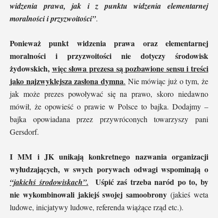
widzenia prawa, jak i z punktu widzenia elementarnej
moralności i przyzwoitości”
.
Ponieważ punkt widzenia prawa oraz elementarnej
moralności i przyzwoitości nie dotyczy środowisk
żydowskich,
więc słowa prezesa
są pozbawione sensu i treści
jako najzwyklejsza zasłona dymna
.
Nie mówiąc już o tym, że
jak może prezes powoływać się na prawo, skoro niedawno
mówił, że opowieść o prawie w Polsce to bajka. Dodajmy –
bajka opowiadana przez przywróconych towarzyszy pani
Gersdorf.
I MM i JK unikają konkretnego nazwania organizacji
wyłudzających, w swych porywach odwagi wspominają
o
Uśpić zaś trzeba naród po to, by
“jakichś środowiskach”.
nie wykombinowali jakiejś swojej samoobrony
(jakieś weta
ludowe, inicjatywy ludowe, referenda wiążące rząd etc.).