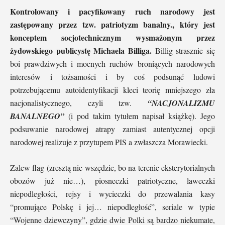
Kontrolowany i pacyfikowany ruch narodowy jest
zastępowany przez tzw. patriotyzm banalny., który jest
konceptem socjotechnicznym wysmażonym przez
żydowskiego publicystę Michaela Billiga.
Billig strasznie się
boi prawdziwych i mocnych ruchów broniących narodowych
interesów i tożsamości i by coś podsunąć ludowi
potrzebującemu autoidentyfikacji kleci teorię mniejszego zła
nacjonalistycznego, czyli tzw.
“NACJONALIZMU
BANALNEGO”
(i pod takim tytułem napisał książkę). Jego
podsuwanie narodowej atrapy zamiast autentycznej opcji
narodowej realizuje z przytupem PIS a zwłaszcza Morawiecki.
Zalew flag (zresztą nie wszędzie, bo na terenie eksterytorialnych
obozów już nie…), piosneczki patriotyczne, ławeczki
niepodległości, rejsy i wycieczki do przewalania kasy
“promujące Polskę i jej… niepodległość”, seriale w typie
“Wojenne dziewczyny”, gdzie dwie Polki są bardzo niekumate,