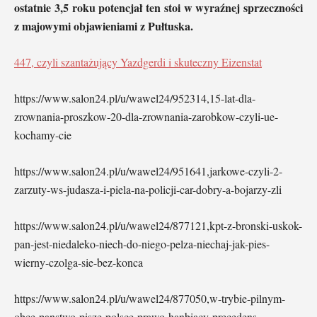
ostatnie 3,5 roku potencjał ten stoi w wyraźnej sprzeczności
z majowymi objawieniami z Pułtuska.
447, czyli szantażujący Yazdgerdi i skuteczny Eizenstat
https://www.salon24.pl/u/wawel24/952314,15-lat-dla-
zrownania-proszkow-20-dla-zrownania-zarobkow-czyli-ue-
kochamy-cie
https://www.salon24.pl/u/wawel24/951641,jarkowe-czyli-2-
zarzuty-ws-judasza-i-piela-na-policji-car-dobry-a-bojarzy-zli
https://www.salon24.pl/u/wawel24/877121,kpt-z-bronski-uskok-
pan-jest-niedaleko-niech-do-niego-pelza-niechaj-jak-pies-
wierny-czolga-sie-bez-konca
https://www.salon24.pl/u/wawel24/877050,w-trybie-pilnym-
obce-panstwo-pisze-polsce-prawo-hanbiacy-precedens