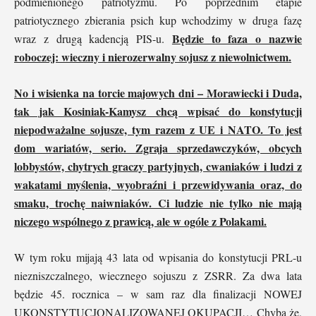
podmienionego patriotyzmu. Po poprzednim etapie
patriotycznego zbierania psich kup wchodzimy w druga fazę
Będzie to faza o nazwie
wraz z drugą kadencją PIS-u.
roboczej: wieczny i nierozerwalny sojusz z niewolnictwem.
No i wisienka na torcie majowych dni – Morawiecki i Duda,
tak jak Kosiniak-Kamysz chcą wpisać do konstytucji
niepodważalne sojusze, tym razem z UE i NATO. To jest
dom wariatów, serio. Zgraja sprzedawczyków, obcych
lobbystów, chytrych graczy partyjnych, cwaniaków i ludzi z
wakatami myślenia, wyobraźni i przewidywania oraz, do
smaku, trochę naiwniaków. Ci ludzie nie tylko nie mają
niczego wspólnego z prawicą, ale w ogóle z Polakami.
W tym roku mijają 43 lata od wpisania do konstytucji PRL-u
niezniszczalnego, wiecznego sojuszu z ZSRR. Za dwa lata
będzie 45. rocznica – w sam raz dla finalizacji NOWEJ
UKONSTYTUCJONALIZOWANEJ OKUPACJI… Chyba że,