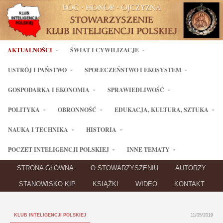
AKTUALNOŚCI
ŚWIAT I CYWILIZACJE
USTRÓJ I PAŃSTWO
SPOŁECZEŃSTWO I EKOSYSTEM
GOSPODARKA I EKONOMIA
SPRAWIEDLIWOŚĆ
POLITYKA
OBRONNOŚĆ
EDUKACJA, KULTURA, SZTUKA
NAUKA I TECHNIKA
HISTORIA
POCZET INTELIGENCJI POLSKIEJ
INNE TEMATY
STRONA GŁÓWNA
O STOWARZYSZENIU
AUTORZY
STANOWISKO KIP
KSIĄŻKI
WIDEO
KONTAKT
KLUB INTELIGENCJI POLSKIEJ
11/05/2019