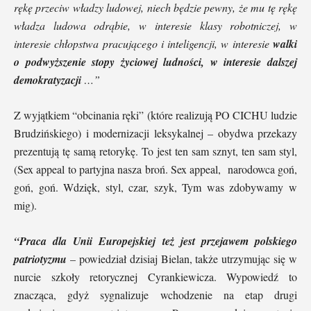
rękę przeciw władzy ludowej, niech będzie pewny, że mu tę rękę
władza ludowa odrąbie, w interesie klasy robotniczej, w
interesie chłopstwa pracującego i inteligencji, w interesie
walki
o podwyższenie stopy życiowej ludności, w interesie dalszej
demokratyzacji
…”
Z wyjątkiem “obcinania ręki” (które realizują PO CICHU ludzie
Brudzińskiego) i modernizacji leksykalnej – obydwa przekazy
prezentują tę samą retorykę. To jest ten sam sznyt, ten sam styl,
(Sex appeal to partyjna nasza broń. Sex appeal, narodowca goń,
goń, goń. Wdzięk, styl, czar, szyk, Tym was zdobywamy w
mig).
“Praca dla Unii Europejskiej też jest przejawem polskiego
patriotyzmu
– powiedział dzisiaj Bielan, także utrzymując się w
nurcie szkoły retorycznej Cyrankiewicza. Wypowiedź to
znacząca, gdyż sygnalizuje wchodzenie na etap drugi