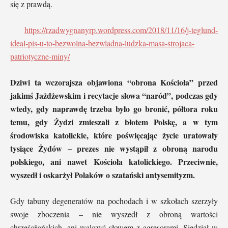
się z prawdą.
https://rzadwygnanyrp.wordpress.com/2018/11/16/j-teglund-
ideal-pis-u-to-bezwolna-bezwladna-ludzka-masa-strojaca-
patriotyczne-miny/
Dziwi ta wczorajsza objawiona “obrona Kościoła” przed
jakimś Jażdżewskim i recytacje słowa “naród”, podczas gdy
wtedy, gdy naprawdę trzeba było go bronić, półtora roku
temu, gdy Żydzi zmieszali z błotem Polskę, a w tym
środowiska katolickie, które poświęcając życie uratowały
tysiące Żydów – prezes nie wystąpił z obroną narodu
polskiego, ani nawet Kościoła katolickiego. Przeciwnie,
wyszedł i oskarżył Polaków o szatański antysemityzm.
Gdy tabuny degeneratów na pochodach i w szkołach szerzyły
swoje zboczenia – nie wyszedł z obroną wartości
chrześcijańskich, ani walczyć słowem z agresorami. Siedział w