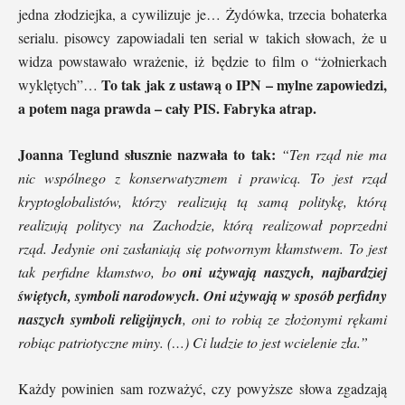
jedna złodziejka, a cywilizuje je… Żydówka, trzecia bohaterka
serialu. pisowcy zapowiadali ten serial w takich słowach, że u
widza powstawało wrażenie, iż będzie to film o “żołnierkach
To tak jak z ustawą o IPN – mylne zapowiedzi,
wyklętych”…
a potem naga prawda – cały PIS. Fabryka atrap.
Joanna Teglund słusznie nazwała to tak:
“Ten rząd nie ma
nic wspólnego z konserwatyzmem i prawicą. To jest rząd
kryptoglobalistów, którzy realizują tą samą politykę, którą
realizują politycy na Zachodzie, którą realizował poprzedni
rząd. Jedynie oni zasłaniają się potwornym kłamstwem. To jest
tak perfidne kłamstwo, bo
oni używają naszych, najbardziej
świętych, symboli narodowych. Oni używają w sposób perfidny
naszych symboli religijnych
, oni to robią ze złożonymi rękami
robiąc patriotyczne miny. (…) Ci ludzie to jest wcielenie zła.”
Każdy powinien sam rozważyć, czy powyższe słowa zgadzają