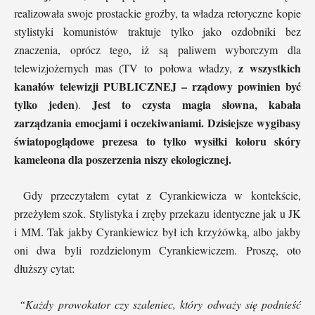
realizowała swoje prostackie groźby, ta władza retoryczne kopie
stylistyki komunistów traktuje tylko jako ozdobniki bez
znaczenia, oprócz tego, iż są paliwem wyborczym dla
z wszystkich
telewizjożernych mas (TV to połowa władzy,
kanałów telewizji PUBLICZNEJ – rządowy powinien być
tylko jeden)
Jest to czysta magia słowna, kabała
.
zarządzania emocjami i oczekiwaniami. Dzisiejsze wygibasy
światopoglądowe prezesa to tylko wysiłki koloru skóry
kameleona dla poszerzenia niszy ekologicznej.
Gdy przeczytałem cytat z Cyrankiewicza w kontekście,
przeżyłem szok. Stylistyka i zręby przekazu identyczne jak u JK
i MM. Tak jakby Cyrankiewicz był ich krzyżówką, albo jakby
oni dwa byli rozdzielonym Cyrankiewiczem. Proszę, oto
dłuższy cytat:
“Każdy prowokator czy szaleniec, który odważy się podnieść