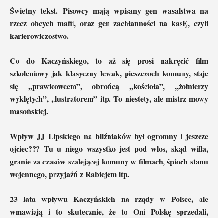
Świetny tekst. Pisowcy mają wpisany gen wasalstwa na
rzecz obcych mafii, oraz gen zachłanności na kasĘ, czyli
karierowiczostwo.
Co do Kaczyńskiego, to aż się prosi nakręcić film
szkoleniowy jak klasyczny lewak, pieszczoch komuny, staje
się ,,prawicowcem”, obrońcą ,,kościoła”, ,,żołnierzy
wyklętych”, ,,lustratorem” itp. To niestety, ale mistrz mowy
masońskiej.
Wpływ JJ Lipskiego na bliźniaków był ogromny i jeszcze
ojciec??? Tu u niego wszystko jest pod włos, skąd willa,
granie za czasów szalejącej komuny w filmach, śpioch stanu
wojennego, przyjaźń z Rabiejem itp.
23 lata wpływu Kaczyńskich na rządy w Polsce, ale
wmawiają i to skutecznie, że to Oni Polskę sprzedali,