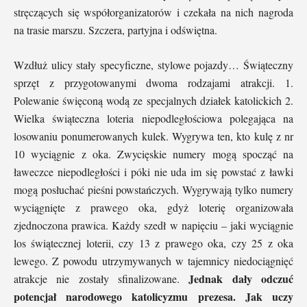
stręczących się współorganizatorów i czekała na nich nagroda
na trasie marszu. Szczera, partyjna i odświętna.
Wzdłuż ulicy stały specyficzne, stylowe pojazdy… Świąteczny
sprzęt z przygotowanymi dwoma rodzajami atrakcji. 1.
Polewanie święconą wodą ze specjalnych działek katolickich 2.
Wielka świąteczna loteria niepodległościowa polegająca na
losowaniu ponumerowanych kulek. Wygrywa ten, kto kulę z nr
10 wyciągnie z oka. Zwycięskie numery mogą spocząć na
ławeczce niepodległości i póki nie uda im się powstać z ławki
mogą posłuchać pieśni powstańczych. Wygrywają tylko numery
wyciągnięte z prawego oka, gdyż loterię organizowała
zjednoczona prawica. Każdy szedł w napięciu – jaki wyciągnie
los świątecznej loterii, czy 13 z prawego oka, czy 25 z oka
lewego. Z powodu utrzymywanych w tajemnicy niedociągnięć
Jednak dały odczuć
atrakcje nie zostały sfinalizowane.
potencjał narodowego katolicyzmu prezesa. Jak uczy