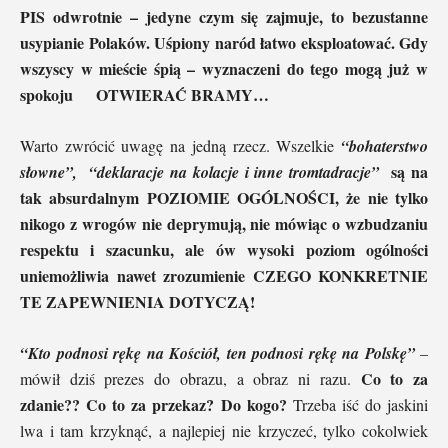
PIS odwrotnie – jedyne czym się zajmuje, to bezustanne
usypianie Polaków. Uśpiony naród łatwo eksploatować. Gdy
wszyscy w mieście śpią – wyznaczeni do tego mogą już w
spokoju OTWIERAĆ BRAMY…
Warto zwrócić uwagę na jedną rzecz. Wszelkie
“bohaterstwo
są na
słowne”,
“deklaracje na kolacje i inne tromtadracje”
tak absurdalnym POZIOMIE OGÓLNOŚCI, że nie tylko
nikogo z wrogów nie deprymują, nie mówiąc o wzbudzaniu
respektu i szacunku, ale ów wysoki poziom ogólności
uniemożliwia nawet zrozumienie CZEGO KONKRETNIE
TE ZAPEWNIENIA DOTYCZĄ!
“Kto podnosi rękę na Kościół, ten podnosi rękę na Polskę”
–
Co to za
mówił dziś prezes do obrazu, a obraz ni razu.
zdanie?? Co to za przekaz? Do kogo?
Trzeba iść do jaskini
lwa i tam krzyknąć, a najlepiej nie krzyczeć, tylko cokolwiek