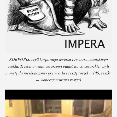
KORPOPIS, czyli korporacja awersu i rewersu cesarskiego
szekla. Trzeba owemu cesarzowi oddać to, co cesarskie, czyli
monetę do nieskończonej gry w orła i resztę (orzeł = PIS, reszka
= koncesjonowana reszta)