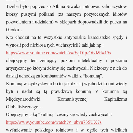
Trzeba było poprzeć śp Albina Siwaka, pilnować sabotażystów
którzy pustymi półkami (za naszym pożytecznych idiotów
pozwoleniem i udziałem) w sklepach doprowadzili do puczu na
Gierku…
Kto chodził na te wszystkie antypolskie kareciarskie spędy i
wynosił pod niebiosa tych wichrzycieli? taki jak np :
https://www.youtube.com/watch?v=9vjDIp-OivI&t=15s
obejrzyjmy ten żenujący poziom intelektualny i poziomu
artystycznego którym żeśmy się zachwycali. Niektórzy z nich do
dzisiaj uchodzą za kombatantów walki z “komuną”.
Komuną w cydzysłowiu bo to jak dzisiaj wychodzi to oni wtedy
byli i nadal są tą prawdziwą komuną V kolumna tej
Międzynarodówki Komunistycznej Kapitalizmu
Globalistycznego…
Obejrzyjmy jaką “kulturą” żeśmy się wtedy zachwycali :
https://www.youtube.com/watch?v=ubvn735UX7s
wyśmiewanie polskiego rolnictwa i w ogóle tych wielkich