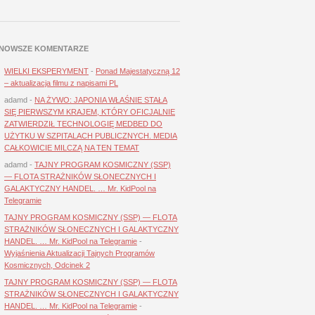
NOWSZE KOMENTARZE
WIELKI EKSPERYMENT
-
Ponad Majestatyczną 12
– aktualizacja filmu z napisami PL
adamd
-
NA ŻYWO: JAPONIA WŁAŚNIE STAŁA
SIĘ PIERWSZYM KRAJEM, KTÓRY OFICJALNIE
ZATWIERDZIŁ TECHNOLOGIĘ MEDBED DO
UŻYTKU W SZPITALACH PUBLICZNYCH. MEDIA
CAŁKOWICIE MILCZĄ NA TEN TEMAT
adamd
-
TAJNY PROGRAM KOSMICZNY (SSP)
— FLOTA STRAŻNIKÓW SŁONECZNYCH I
GALAKTYCZNY HANDEL. … Mr. KidPool na
Telegramie
TAJNY PROGRAM KOSMICZNY (SSP) — FLOTA
STRAŻNIKÓW SŁONECZNYCH I GALAKTYCZNY
HANDEL. … Mr. KidPool na Telegramie
-
Wyjaśnienia Aktualizacji Tajnych Programów
Kosmicznych, Odcinek 2
TAJNY PROGRAM KOSMICZNY (SSP) — FLOTA
STRAŻNIKÓW SŁONECZNYCH I GALAKTYCZNY
HANDEL. … Mr. KidPool na Telegramie
-