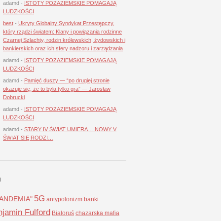
adamd
-
ISTOTY POZAZIEMSKIE POMAGAJĄ
LUDZKOŚCI
best
-
Ukryty Globalny Syndykat Przestępczy,
który rządzi światem: Klany i powiązania rodzinne
Czarnej Szlachty, rodzin królewskich, żydowskich i
bankierskich oraz ich sfery nadzoru i zarządzania
adamd
-
ISTOTY POZAZIEMSKIE POMAGAJĄ
LUDZKOŚCI
adamd
-
Pamięć duszy — “po drugiej stronie
okazuje się, że to była tylko gra” — Jarosław
Dobrucki
adamd
-
ISTOTY POZAZIEMSKIE POMAGAJĄ
LUDZKOŚCI
adamd
-
STARY IV ŚWIAT UMIERA… NOWY V
ŚWIAT SIĘ RODZI…
I
5G
LANDEMIA"
antypolonizm
banki
jamin Fulford
Białoruś
chazarska mafia