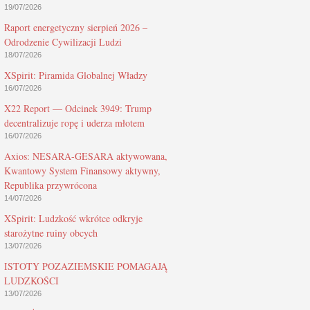
19/07/2026
Raport energetyczny sierpień 2026 –
Odrodzenie Cywilizacji Ludzi
18/07/2026
XSpirit: Piramida Globalnej Władzy
16/07/2026
X22 Report — Odcinek 3949: Trump
decentralizuje ropę i uderza młotem
16/07/2026
Axios: NESARA-GESARA aktywowana,
Kwantowy System Finansowy aktywny,
Republika przywrócona
14/07/2026
XSpirit: Ludzkość wkrótce odkryje
starożytne ruiny obcych
13/07/2026
ISTOTY POZAZIEMSKIE POMAGAJĄ
LUDZKOŚCI
13/07/2026