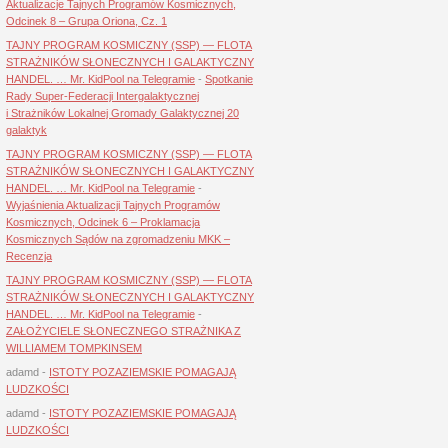
Aktualizacje Tajnych Programów Kosmicznych,
Odcinek 8 – Grupa Oriona, Cz. 1
TAJNY PROGRAM KOSMICZNY (SSP) — FLOTA
STRAŻNIKÓW SŁONECZNYCH I GALAKTYCZNY
HANDEL. … Mr. KidPool na Telegramie
-
Spotkanie
Rady Super-Federacji Intergalaktycznej
i Strażników Lokalnej Gromady Galaktycznej 20
galaktyk
TAJNY PROGRAM KOSMICZNY (SSP) — FLOTA
STRAŻNIKÓW SŁONECZNYCH I GALAKTYCZNY
HANDEL. … Mr. KidPool na Telegramie
-
Wyjaśnienia Aktualizacji Tajnych Programów
Kosmicznych, Odcinek 6 – Proklamacja
Kosmicznych Sądów na zgromadzeniu MKK –
Recenzja
TAJNY PROGRAM KOSMICZNY (SSP) — FLOTA
STRAŻNIKÓW SŁONECZNYCH I GALAKTYCZNY
HANDEL. … Mr. KidPool na Telegramie
-
ZAŁOŻYCIELE SŁONECZNEGO STRAŻNIKA Z
WILLIAMEM TOMPKINSEM
adamd
-
ISTOTY POZAZIEMSKIE POMAGAJĄ
LUDZKOŚCI
adamd
-
ISTOTY POZAZIEMSKIE POMAGAJĄ
LUDZKOŚCI