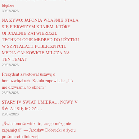
błędzie
30/07/2026
NA ŻYWO: JAPONIA WŁAŚNIE STAŁA
SIĘ PIERWSZYM KRAJEM, KTÓRY
OFICJALNIE ZATWIERDZIŁ
TECHNOLOGIĘ MEDBED DO UŻYTKU
W SZPITALACH PUBLICZNYCH.
MEDIA CAŁKOWICIE MILCZĄ NA
TEN TEMAT
29/07/2026
Prezydent zawetował ustawę o
homozwiązkach. Kotula zapowiada: „Jak
nie drzwiami, to oknem”
23/07/2026
STARY IV ŚWIAT UMIERA… NOWY V
ŚWIAT SIĘ RODZI…
20/07/2026
„Świadomość widzi to, czego mózg nie
zapamiętał” — Jarosław Dobrucki o życiu
po śmierci klinicznej