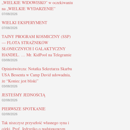
„WIELKIE WIDOWISKO” w oczekiwaniu
na „WIELKIE WYDARZENIE”
07/08/2026
WIELKI EKSPERYMENT
07/08/2026
TAJNY PROGRAM KOSMICZNY (SSP)
— FLOTA STRAŻNIKÓW
SŁONECZNYCH I GALAKTYCZNY
HANDEL. … Mr. KidPool na Telegramie
03/08/2026
Opiniotwórcza: Notatka Sekretarza Skarbu
USA Bessenta w Camp David udowadnia,
że “Koniec jest bliski”
03/08/2026
JESTEŚMY JEDNOŚCIĄ
02/08/2026
PIERWSZE SPOTKANIE
02/08/2026
Tak niszczysz przyszłość własnego syna i
córki. Prof. Jędrzejko o podstawowym