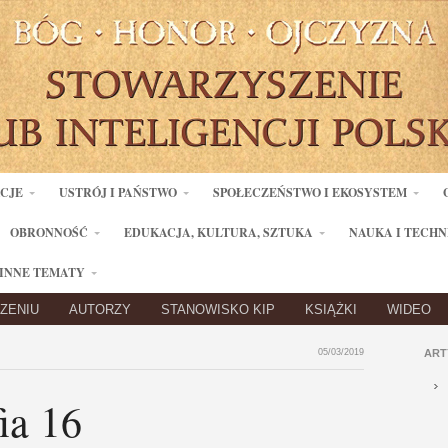
ACJE
USTRÓJ I PAŃSTWO
SPOŁECZEŃSTWO I EKOSYSTEM
OBRONNOŚĆ
EDUKACJA, KULTURA, SZTUKA
NAUKA I TECHN
INNE TEMATY
ZENIU
AUTORZY
STANOWISKO KIP
KSIĄŻKI
WIDEO
05/03/2019
ART
ia 16