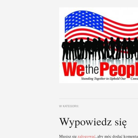
W KATEGORII:
Wypowiedz się
Musisz się
zalogować
, aby móc dodać komenta