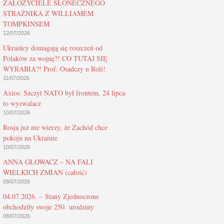
ZAŁOŻYCIELE SŁONECZNEGO
STRAŻNIKA Z WILLIAMEM
TOMPKINSEM
12/07/2026
Ukraińcy domagają się roszczeń od
Polaków za wojnę?! CO TUTAJ SIĘ
WYRABIA?! Prof. Osadczy u Roli!
11/07/2026
Axios: Szczyt NATO był frontem, 24 lipca
to wyzwalacz
10/07/2026
Rosja już nie wierzy, że Zachód chce
pokoju na Ukrainie
10/07/2026
ANNA GŁOWACZ – NA FALI
WIELKICH ZMIAN (całość)
09/07/2026
04.07.2026. – Stany Zjednoczone
obchodziły swoje 250. urodziny
08/07/2026