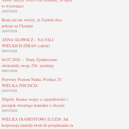
to wyzwalacz
10/07/2026
Rosja już nie wierzy, że Zachód chce
pokoju na Ukrainie
10/07/2026
ANNA GŁOWACZ – NA FALI
WIELKICH ZMIAN (całość)
09/07/2026
04.07.2026. – Stany Zjednoczone
obchodziły swoje 250. urodziny
08/07/2026
Pierwszy Poziom Nauki, Przekaz 25:
WIELKA INICJACJA
02/07/2026
XSpirit: Koniec wojny o częstotliwości i
początek otwartego kontaktu z obcymi
02/07/2026
WIELKA DIAMENTOWA ILUZJA: Jak
korporacja zmusiła świat do przepłacania za