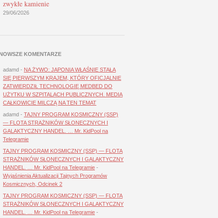
zwykłe kamienie
29/06/2026
NOWSZE KOMENTARZE
adamd
-
NA ŻYWO: JAPONIA WŁAŚNIE STAŁA
SIĘ PIERWSZYM KRAJEM, KTÓRY OFICJALNIE
ZATWIERDZIŁ TECHNOLOGIĘ MEDBED DO
UŻYTKU W SZPITALACH PUBLICZNYCH. MEDIA
CAŁKOWICIE MILCZĄ NA TEN TEMAT
adamd
-
TAJNY PROGRAM KOSMICZNY (SSP)
— FLOTA STRAŻNIKÓW SŁONECZNYCH I
GALAKTYCZNY HANDEL. … Mr. KidPool na
Telegramie
TAJNY PROGRAM KOSMICZNY (SSP) — FLOTA
STRAŻNIKÓW SŁONECZNYCH I GALAKTYCZNY
HANDEL. … Mr. KidPool na Telegramie
-
Wyjaśnienia Aktualizacji Tajnych Programów
Kosmicznych, Odcinek 2
TAJNY PROGRAM KOSMICZNY (SSP) — FLOTA
STRAŻNIKÓW SŁONECZNYCH I GALAKTYCZNY
HANDEL. … Mr. KidPool na Telegramie
-