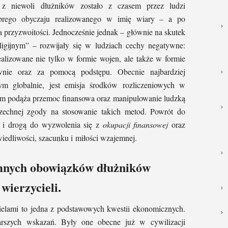
 z niewoli dłużników zostało z czasem przez ludzi
dobrego obyczaju realizowanego w imię wiary – a po
a przyzwoitości. Jednocześnie jednak – głównie na skutek
ligijnym” – rozwijały się w ludziach cechy negatywne:
alizowane nie tylko w formie wojen, ale także w formie
awnie oraz za pomocą podstępu. Obecnie najbardziej
ym globalnie, jest emisja środków rozliczeniowych w
ym podąża przemoc finansowa oraz manipulowanie ludzką
echnej zgody na stosowanie takich metod. Powrót do
są i drogą do wyzwolenia się z
okupacji finansowej
oraz
edliwości, szacunku i miłości wzajemnej.
emnych obowiązków dłużników
 wierzycieli.
ielami to jedna z podstawowych kwestii ekonomicznych.
arszych wskazań. Były one obecne już w cywilizacji