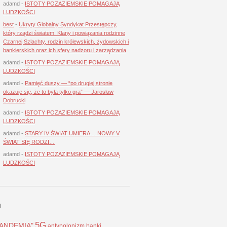
adamd
-
ISTOTY POZAZIEMSKIE POMAGAJĄ
LUDZKOŚCI
best
-
Ukryty Globalny Syndykat Przestępczy,
który rządzi światem: Klany i powiązania rodzinne
Czarnej Szlachty, rodzin królewskich, żydowskich i
bankierskich oraz ich sfery nadzoru i zarządzania
adamd
-
ISTOTY POZAZIEMSKIE POMAGAJĄ
LUDZKOŚCI
adamd
-
Pamięć duszy — “po drugiej stronie
okazuje się, że to była tylko gra” — Jarosław
Dobrucki
adamd
-
ISTOTY POZAZIEMSKIE POMAGAJĄ
LUDZKOŚCI
adamd
-
STARY IV ŚWIAT UMIERA… NOWY V
ŚWIAT SIĘ RODZI…
adamd
-
ISTOTY POZAZIEMSKIE POMAGAJĄ
LUDZKOŚCI
I
5G
LANDEMIA"
antypolonizm
banki