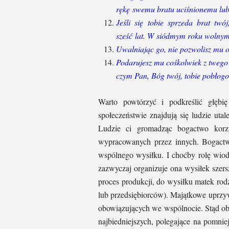
rękę swemu bratu uciśnionemu lub
Jeśli się tobie sprzeda brat twó
sześć lat. W siódmym roku wolnym 
Uwalniając go, nie pozwolisz mu o
Podarujesz mu cośkolwiek z twego d
czym Pan, Bóg twój, tobie pobłogo
Warto powtórzyć i podkreślić głęb
społeczeństwie znajdują się ludzie uta
Ludzie ci gromadząc bogactwo korzy
wypracowanych przez innych. Bogactw
wspólnego wysiłku. I choćby rolę wiod
zazwyczaj organizuje ona wysiłek szer
proces produkcji, do wysiłku matek ro
lub przedsiębiorców). Majątkowe uprzy
obowiązujących we wspólnocie. Stąd ob
najbiedniejszych, polegające na pomnie