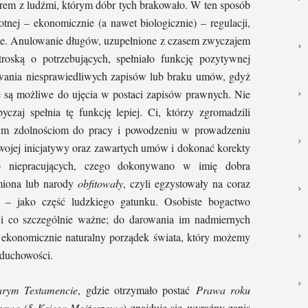
rem z ludźmi, którym dóbr tych brakowało. W ten sposób
nej – ekonomicznie (a nawet biologicznie) – regulacji,
ocie. Anulowanie długów, uzupełnione z czasem zwyczajem
troską o potrzebujących, spełniało funkcję pozytywnej
sowania niesprawiedliwych zapisów lub braku umów, gdyż
e są możliwe do ujęcia w postaci zapisów prawnych. Nie
yczaj spełnia tę funkcję lepiej. Ci, którzy zgromadzili
ym zdolnościom do pracy i powodzeniu w prowadzeniu
wojej inicjatywy oraz zawartych umów i dokonać korekty
b niepracujących, czego dokonywano w imię dobra
miona lub narody
obfitowały
, czyli egzystowały na coraz
– jako część ludzkiego gatunku. Osobiste bogactwo
 i co szczególnie ważne; do darowania im nadmiernych
 i ekonomicznie naturalny porządek świata, który możemy
 duchowości.
arym Testamencie
, gdzie otrzymało postać
Prawa roku
rawa
(
5 Księga Mojżeszowa
) znajduje się wyraźny zapis