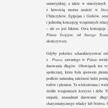
sumeryjskiej, a także w starożytnyc
z łatwością można znaleźć
w
Sta
Chińczyków, Egipcjan i Greków, or
i jednolitą koncepcję wzajemnych relac
– ale co jest faktem. Owa koncepcja 
Piśmie Świętym
; od
Starego Testa
skończywszy.
Gdyby pokrótce scharakteryzować rel
z
Prawa
zawartego w
Piśmie
uwidoc
darowania długów. Obowiązek ten wyn
społecznej, która była spoiwem plemi
podłoże naturalną zależność ludzi pomię
rodów i plemion. Ta wielostronna i wie
źródło wzajemnych korzyści i dóbr. T
empatii, uzasadniał darowanie dłu
charyzmatycznego władcy lub bóstwa. C