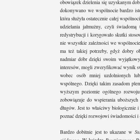
obowiązek dzielenia się uzyskanym dob
dokonywano we wspólnocie bardzo istot
która służyła ostatecznie całej wspóln
udzielania jałmużny, czyli świadomą 
redystrybucji i korygowało skutki sto
nie wszystkie zależności we wspólnoci
ma też takiej potrzeby, gdyż dobry ob
nadmiar dóbr dzięki swoim wyjątkow
interesów, mogli zweryfikować wynik s
wobec osób mniej uzdolnionych lu
wspólnego. Dzięki takim zasadom ple
wyższym poziomie ogólnego rozwoju 
zobowiązuje do wspierania uboższych
długów. Jest to właściwy biologicznie
poznać dzięki rozwojowi świadomości i
Bardzo dobitnie jest to ukazane w
St
siódmego.
W księdze
Powtórzonego P