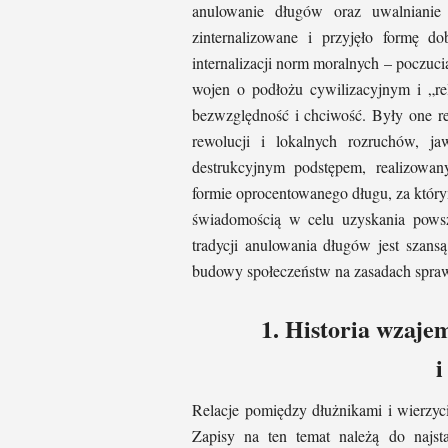
anulowanie długów oraz uwalnianie
zinternalizowane i przyjęło formę 
internalizacji norm moralnych – poczuci
wojen o podłożu cywilizacyjnym i „re
bezwzględność i chciwość. Były one re
rewolucji i lokalnych rozruchów, j
destrukcyjnym podstępem, realizowan
formie oprocentowanego długu, za któr
świadomością w celu uzyskania powsz
tradycji anulowania długów jest szan
budowy społeczeństw na zasadach sprawi
1. Historia wzaj
i
Relacje pomiędzy dłużnikami i wierzyc
Zapisy na ten temat należą do najst