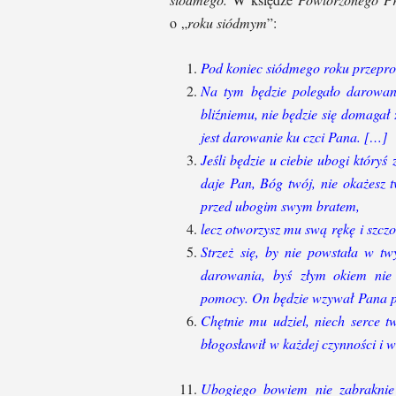
o „
roku siódmym
”:
Pod koniec siódmego roku przepr
Na tym będzie polegało darowani
bliźniemu, nie będzie się domagał
jest darowanie ku czci Pana. […]
Jeśli będzie u ciebie ubogi któryś
daje Pan, Bóg twój, nie okażesz 
przed ubogim swym bratem,
lecz otworzysz mu swą rękę i szczo
Strzeż się, by nie powstała w tw
darowania, byś złym okiem nie 
pomocy. On będzie wzywał Pana prz
Chętnie mu udziel, niech serce tw
błogosławił w każdej czynności i w
Ubogiego bowiem nie zabraknie 