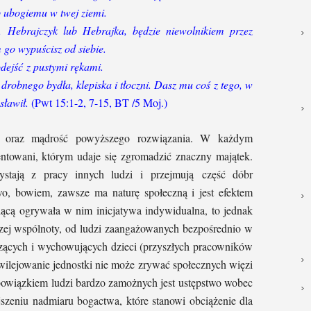
 ubogiemu w twej ziemi.
j, Hebrajczyk lub Hebrajka, będzie niewolnikiem przez
go wypuścisz od siebie.
dejść z pustymi rękami.
robnego bydła, klepiska i tłoczni. Dasz mu coś z tego, w
sławił.
(Pwt 15:1-2, 7-15, BT /5 Moj.)
ię oraz mądrość powyższego rozwiązania. W każdym
lentowani, którym udaje się zgromadzić znaczny majątek.
stają z pracy innych ludzi i przejmują część dóbr
o, bowiem, zawsze ma naturę społeczną i jest efektem
ącą ogrywała w nim inicjatywa indywidualna, to jednak
szej wspólnoty, od ludzi zaangażowanych bezpośrednio w
dzących i wychowujących dzieci (przyszłych pracowników
wilejowanie jednostki nie może zrywać społecznych więzi
owiązkiem ludzi bardzo zamożnych jest ustępstwo wobec
jszeniu nadmiaru bogactwa, które stanowi obciążenie dla