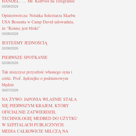
HANDEL. … Mr. KidPool na Telegramie
03/08/2026
Opiniotwórcza: Notatka Sekretarza Skarbu
USA Bessenta w Camp David udowadnia,
że “Koniec jest bliski”
03/08/2026
JESTEŚMY JEDNOŚCIĄ
02/08/2026
PIERWSZE SPOTKANIE
02/08/2026
Tak niszczysz przyszłość własnego syna i
córki. Prof. Jędrzejko o podstawowym
błędzie
30/07/2026
NA ŻYWO: JAPONIA WŁAŚNIE STAŁA
SIĘ PIERWSZYM KRAJEM, KTÓRY
OFICJALNIE ZATWIERDZIŁ
TECHNOLOGIĘ MEDBED DO UŻYTKU
W SZPITALACH PUBLICZNYCH.
MEDIA CAŁKOWICIE MILCZĄ NA