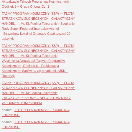
Aktualizacje Tajnych Programów Kosmicznych,
Odcinek 8 – Grupa Oriona, Cz. 1
TAJNY PROGRAM KOSMICZNY (SSP) — FLOTA
STRAŻNIKÓW SŁONECZNYCH I GALAKTYCZNY
HANDEL. … Mr. KidPool na Telegramie
-
Spotkanie
Rady Super-Federacji Intergalaktycznej
i Strażników Lokalnej Gromady Galaktycznej 20
galaktyk
TAJNY PROGRAM KOSMICZNY (SSP) — FLOTA
STRAŻNIKÓW SŁONECZNYCH I GALAKTYCZNY
HANDEL. … Mr. KidPool na Telegramie
-
Wyjaśnienia Aktualizacji Tajnych Programów
Kosmicznych, Odcinek 6 – Proklamacja
Kosmicznych Sądów na zgromadzeniu MKK –
Recenzja
TAJNY PROGRAM KOSMICZNY (SSP) — FLOTA
STRAŻNIKÓW SŁONECZNYCH I GALAKTYCZNY
HANDEL. … Mr. KidPool na Telegramie
-
ZAŁOŻYCIELE SŁONECZNEGO STRAŻNIKA Z
WILLIAMEM TOMPKINSEM
adamd
-
ISTOTY POZAZIEMSKIE POMAGAJĄ
LUDZKOŚCI
adamd
-
ISTOTY POZAZIEMSKIE POMAGAJĄ
LUDZKOŚCI