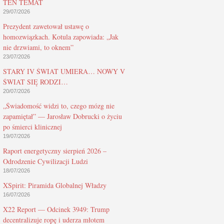
TEN TEMAT
29/07/2026
Prezydent zawetował ustawę o
homozwiązkach. Kotula zapowiada: „Jak
nie drzwiami, to oknem”
23/07/2026
STARY IV ŚWIAT UMIERA… NOWY V
ŚWIAT SIĘ RODZI…
20/07/2026
„Świadomość widzi to, czego mózg nie
zapamiętał” — Jarosław Dobrucki o życiu
po śmierci klinicznej
19/07/2026
Raport energetyczny sierpień 2026 –
Odrodzenie Cywilizacji Ludzi
18/07/2026
XSpirit: Piramida Globalnej Władzy
16/07/2026
X22 Report — Odcinek 3949: Trump
decentralizuje ropę i uderza młotem