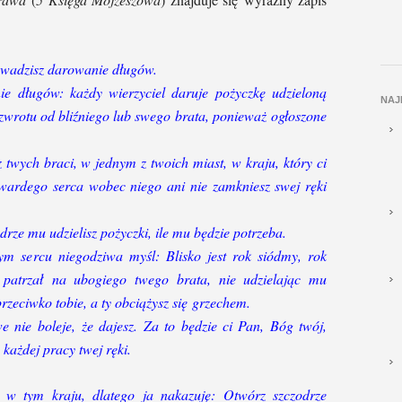
owadzisz darowanie długów.
e długów: każdy wierzyciel daruje pożyczkę udzieloną
NAJ
 zwrotu od bliźniego lub swego brata, ponieważ ogłoszone
 z twych braci, w jednym z twoich miast, w kraju, który ci
twardego serca wobec niego ani nie zamkniesz swej ręki
drze mu udzielisz pożyczki, ile mu będzie potrzeba.
ym sercu niegodziwa myśl: Blisko jest rok siódmy, rok
patrzał na ubogiego twego brata, nie udzielając mu
eciwko tobie, a ty obciążysz się grzechem.
e nie boleje, że dajesz. Za to będzie ci Pan,
Bóg twój,
 każdej pracy twej ręki.
w tym kraju, dlatego ja nakazuję: Otwórz szczodrze