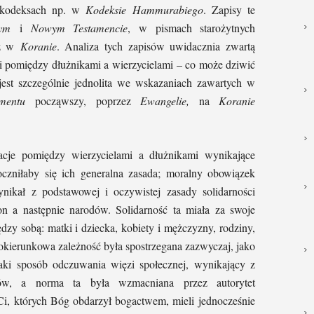
h kodeksach np. w
Kodeksie Hammurabiego
. Zapisy te
rym
i
Nowym Testamencie
, w pismach starożytnych
az w
Koranie
. Analiza tych zapisów uwidacznia zwartą
ji pomiędzy dłużnikami a wierzycielami – co może dziwić
jest szczególnie jednolita we wskazaniach zawartych w
mentu
począwszy, poprzez
Ewangelie,
na
Koranie
acje pomiędzy wierzycielami a dłużnikami wynikające
zniłaby się ich generalna zasada; moralny obowiązek
ikał z podstawowej i oczywistej zasady solidarności
on a następnie narodów. Solidarność ta miała za swoje
dzy sobą: matki i dziecka, kobiety i mężczyzny, rodziny,
lokierunkowa zależność była spostrzegana zazwyczaj, jako
aki sposób odczuwania więzi społecznej, wynikający z
gów, a norma ta była wzmacniana przez autorytet
i, których Bóg obdarzył bogactwem, mieli jednocześnie