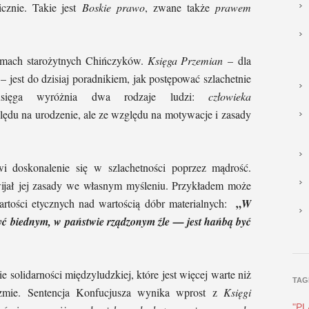
cznie. Takie jest
Boskie prawo
, zwane także
prawem
ismach starożytnych Chińczyków.
Księga
Przemian
– dla
 jest do dzisiaj poradnikiem, jak postępować szlachetnie
Księga wyróżnia dwa rodzaje ludzi:
człowieka
ględu na urodzenie, ale ze względu na motywacje i zasady
i doskonalenie się w szlachetności poprzez mądrość.
wijał jej zasady we własnym myśleniu. Przykładem może
„
artości etycznych nad wartością dóbr materialnych:
W
ć biednym, w państwie rządzonym źle — jest hańbą być
 solidarności międzyludzkiej, które jest więcej warte niż
TAG
izmie. Sentencja Konfucjusza wynika wprost z
Księgi
"P