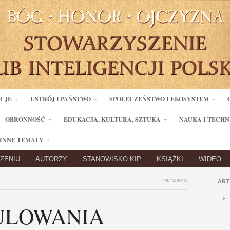
ACJE
USTRÓJ I PAŃSTWO
SPOŁECZEŃSTWO I EKOSYSTEM
OBRONNOŚĆ
EDUKACJA, KULTURA, SZTUKA
NAUKA I TECHN
INNE TEMATY
ZENIU
AUTORZY
STANOWISKO KIP
KSIĄŻKI
WIDEO
28/12/2018
ART
ULOWANIA