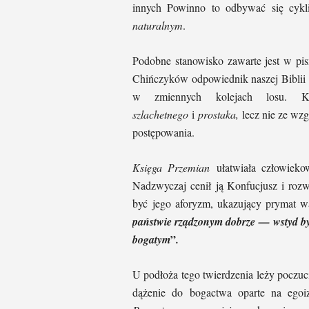
innych Powinno to odbywać się cykli
naturalnym
.
Podobne stanowisko zawarte jest w p
Chińczyków odpowiednik naszej Biblii –
w zmiennych kolejach losu. 
szlachetnego
i
prostaka,
lecz nie ze wz
postępowania.
Księga Przemian
ułatwiała człowiekow
Nadzwyczaj cenił ją Konfucjusz i roz
być jego aforyzm, ukazujący prymat w
państwie rządzonym dobrze — wstyd by
”
bogatym
.
U podłoża tego twierdzenia leży poczucie
dążenie do bogactwa oparte na ego