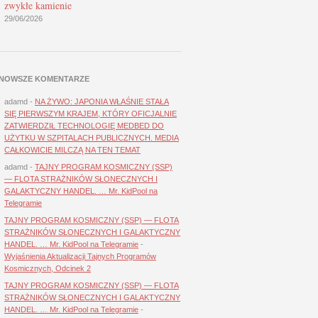
zwykłe kamienie
29/06/2026
NOWSZE KOMENTARZE
adamd
-
NA ŻYWO: JAPONIA WŁAŚNIE STAŁA
SIĘ PIERWSZYM KRAJEM, KTÓRY OFICJALNIE
ZATWIERDZIŁ TECHNOLOGIĘ MEDBED DO
UŻYTKU W SZPITALACH PUBLICZNYCH. MEDIA
CAŁKOWICIE MILCZĄ NA TEN TEMAT
adamd
-
TAJNY PROGRAM KOSMICZNY (SSP)
— FLOTA STRAŻNIKÓW SŁONECZNYCH I
GALAKTYCZNY HANDEL. … Mr. KidPool na
Telegramie
TAJNY PROGRAM KOSMICZNY (SSP) — FLOTA
STRAŻNIKÓW SŁONECZNYCH I GALAKTYCZNY
HANDEL. … Mr. KidPool na Telegramie
-
Wyjaśnienia Aktualizacji Tajnych Programów
Kosmicznych, Odcinek 2
TAJNY PROGRAM KOSMICZNY (SSP) — FLOTA
STRAŻNIKÓW SŁONECZNYCH I GALAKTYCZNY
HANDEL. … Mr. KidPool na Telegramie
-