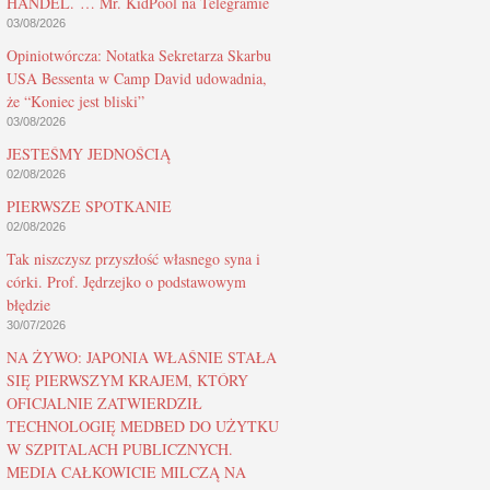
HANDEL. … Mr. KidPool na Telegramie
03/08/2026
Opiniotwórcza: Notatka Sekretarza Skarbu
USA Bessenta w Camp David udowadnia,
że “Koniec jest bliski”
03/08/2026
JESTEŚMY JEDNOŚCIĄ
02/08/2026
PIERWSZE SPOTKANIE
02/08/2026
Tak niszczysz przyszłość własnego syna i
córki. Prof. Jędrzejko o podstawowym
błędzie
30/07/2026
NA ŻYWO: JAPONIA WŁAŚNIE STAŁA
SIĘ PIERWSZYM KRAJEM, KTÓRY
OFICJALNIE ZATWIERDZIŁ
TECHNOLOGIĘ MEDBED DO UŻYTKU
W SZPITALACH PUBLICZNYCH.
MEDIA CAŁKOWICIE MILCZĄ NA