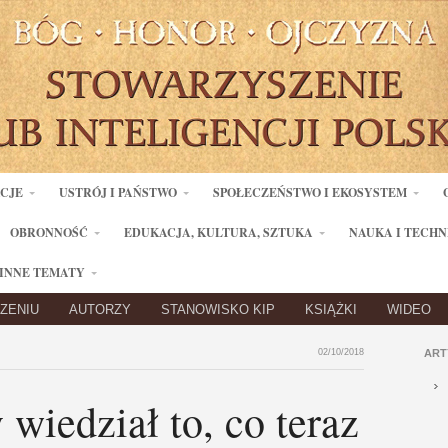
ACJE
USTRÓJ I PAŃSTWO
SPOŁECZEŃSTWO I EKOSYSTEM
OBRONNOŚĆ
EDUKACJA, KULTURA, SZTUKA
NAUKA I TECHN
INNE TEMATY
ZENIU
AUTORZY
STANOWISKO KIP
KSIĄŻKI
WIDEO
02/10/2018
ART
iedział to, co teraz