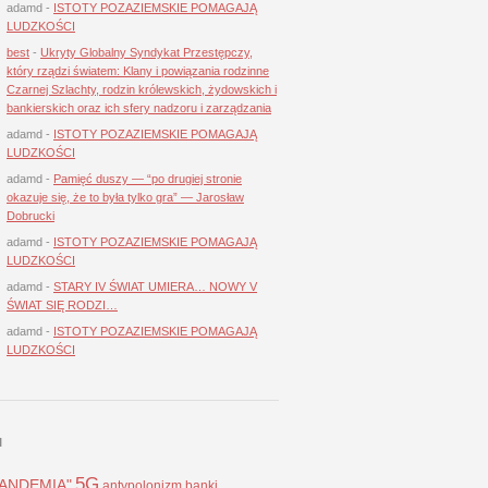
adamd
-
ISTOTY POZAZIEMSKIE POMAGAJĄ
LUDZKOŚCI
best
-
Ukryty Globalny Syndykat Przestępczy,
który rządzi światem: Klany i powiązania rodzinne
Czarnej Szlachty, rodzin królewskich, żydowskich i
bankierskich oraz ich sfery nadzoru i zarządzania
adamd
-
ISTOTY POZAZIEMSKIE POMAGAJĄ
LUDZKOŚCI
adamd
-
Pamięć duszy — “po drugiej stronie
okazuje się, że to była tylko gra” — Jarosław
Dobrucki
adamd
-
ISTOTY POZAZIEMSKIE POMAGAJĄ
LUDZKOŚCI
adamd
-
STARY IV ŚWIAT UMIERA… NOWY V
ŚWIAT SIĘ RODZI…
adamd
-
ISTOTY POZAZIEMSKIE POMAGAJĄ
LUDZKOŚCI
I
5G
LANDEMIA"
antypolonizm
banki