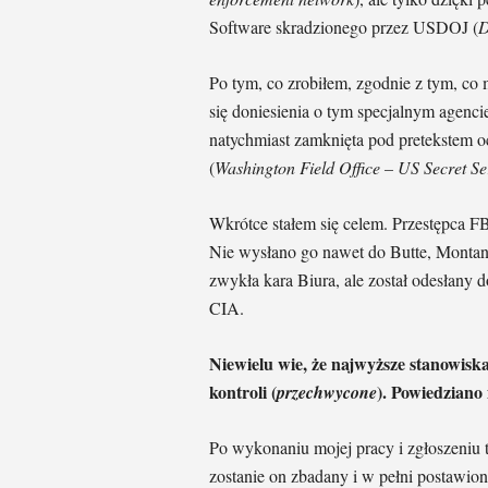
Software skradzionego przez USDOJ (
D
Po tym, co zrobiłem, zgodnie z tym, c
się doniesienia o tym specjalnym agenc
natychmiast zamknięta pod pretekstem 
(
Washington Field Office – US Secret Se
Wkrótce stałem się celem. Przestępca FB
Nie wysłano go nawet do Butte, Montan
zwykła kara Biura, ale został odesłany
CIA.
Niewielu wie, że najwyższe stanowisk
kontroli (
).
Powiedziano m
przechwycone
Po wykonaniu mojej pracy i zgłoszeniu t
zostanie on zbadany i w pełni postawi