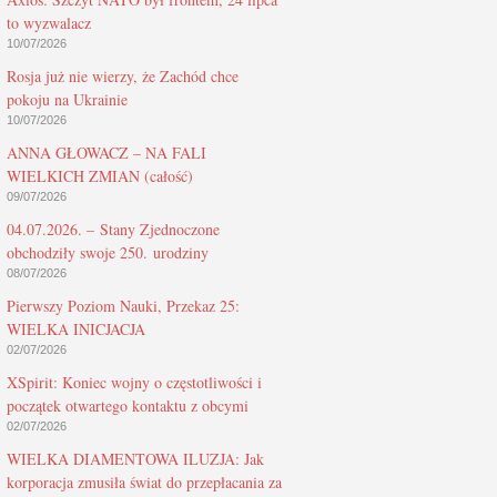
to wyzwalacz
10/07/2026
Rosja już nie wierzy, że Zachód chce
pokoju na Ukrainie
10/07/2026
ANNA GŁOWACZ – NA FALI
WIELKICH ZMIAN (całość)
09/07/2026
04.07.2026. – Stany Zjednoczone
obchodziły swoje 250. urodziny
08/07/2026
Pierwszy Poziom Nauki, Przekaz 25:
WIELKA INICJACJA
02/07/2026
XSpirit: Koniec wojny o częstotliwości i
początek otwartego kontaktu z obcymi
02/07/2026
WIELKA DIAMENTOWA ILUZJA: Jak
korporacja zmusiła świat do przepłacania za