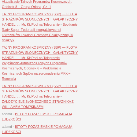
Aktualizacje Tajnych Programów Kosmicznych,
Odcinek 8 – Grupa Oriona, Cz. 1
TAJNY PROGRAM KOSMICZNY (SSP) — FLOTA
STRAŻNIKÓW SŁONECZNYCH I GALAKTYCZNY
HANDEL. … Mr. KidPool na Telegramie
-
Spotkanie
Rady Super-Federacji Intergalaktycznej
i Strażników Lokalnej Gromady Galaktycznej 20
galaktyk
TAJNY PROGRAM KOSMICZNY (SSP) — FLOTA
STRAŻNIKÓW SŁONECZNYCH I GALAKTYCZNY
HANDEL. … Mr. KidPool na Telegramie
-
Wyjaśnienia Aktualizacji Tajnych Programów
Kosmicznych, Odcinek 6 – Proklamacja
Kosmicznych Sądów na zgromadzeniu MKK –
Recenzja
TAJNY PROGRAM KOSMICZNY (SSP) — FLOTA
STRAŻNIKÓW SŁONECZNYCH I GALAKTYCZNY
HANDEL. … Mr. KidPool na Telegramie
-
ZAŁOŻYCIELE SŁONECZNEGO STRAŻNIKA Z
WILLIAMEM TOMPKINSEM
adamd
-
ISTOTY POZAZIEMSKIE POMAGAJĄ
LUDZKOŚCI
adamd
-
ISTOTY POZAZIEMSKIE POMAGAJĄ
LUDZKOŚCI