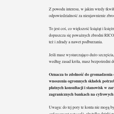
Z powodu interesu, w jakim wtedy tkwiłe
odpowiedzialność za nieujawnienie zbro
To jest coś, co większość książąt i księ
dopuszcza się poważnych zbrodni RICO
też i zdrady a nawet podburzania.
Jeśli masz wystarczająco dużo szczęścia
według zasad króla, masz bezpośredni d
Oznacza to zdolność do gromadzenia 
wnoszenia ogromnych składek potrz
płatnych konsultacji i stanowisk w z
zagranicznych bankach na cyfrowych
Uwaga: do tej pory te konta nie mogą 
enforcement network
), ale tylko dzię