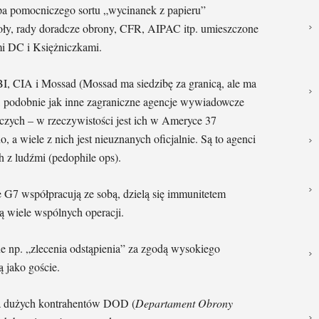
a pomocniczego sortu „wycinanek z papieru”
stoły, rady doradcze obrony, CFR, AIPAC itp. umieszczone
i DC i Księżniczkami.
I, CIA i Mossad (Mossad ma siedzibę za granicą, ale ma
tu, podobnie jak inne zagraniczne agencje wywiadowcze
iczych – w rzeczywistości jest ich w Ameryce 37
 a wiele z nich jest nieuznanych oficjalnie. Są to agenci
 z ludźmi (pedophile ops).
 G7 współpracują ze sobą, dzielą się immunitetem
 wiele wspólnych operacji.
 np. „zlecenia odstąpienia” za zgodą wysokiego
 jako goście.
la dużych kontrahentów DOD (
Departament Obrony