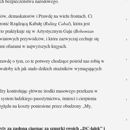
mach bezpieczeństwa narodowego.
tów, demaskatorów i Prawdę na wielu frontach. Ci
hronić Rządzącą Kabałę (
Ruling Cabal
), która jest
 to praktykuje się w Artystycznym Gaju (
Bohemian
światowych przywódców, i która zazwyczaj cechuje się
cymi ofiarami w najwyższych kręgach.
rawdę o tym, co te potwory chodzące pośród nas robią w
lowałoby ich jak stado dzikich strażników wymagających
iędzy kontrolując główne środki masowego przekazu w
ystem ludzkiego pasożytnictwa, śmierci i cierpienia
ględu na koszty poniesione przez obudzony „My,
ryty za zasłoną ciągnąc za sznurki swoich „DC-lalek” i