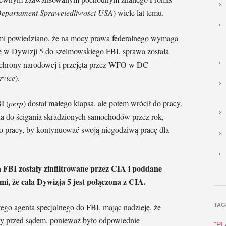
epartament Spraweiedliwości USA
) wiele lat temu.
o mi powiedziano, że na mocy prawa federalnego wymaga
ie w Dywizji 5 do szelmowskiego FBI, sprawa została
ochrony narodowej i przejęta przez WFO w DC
rvice
).
I (
perp
) dostał małego klapsa, ale potem wrócił do pracy.
a do ścigania skradzionych samochodów przez rok,
 do pracy, by kontynuować swoją niegodziwą pracę dla
a FBI zostały zinfiltrowane przez CIA i poddane
i, że cała Dywizja 5 jest połączona z CIA.
TAG
ego agenta specjalnego do FBI, mając nadzieję, że
ony przed sądem, ponieważ było odpowiednie
"P