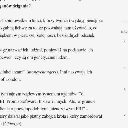
rganów ścigania?
st zbiorowiskiem ludzi, którzy tworzą i wydają pieniądze
 zgubną lichwę za to, że pozwalają nam używać to, co
NAJ
dzem w pierwszej kolejności, bez żadnych odsetek.
mogę nazwać ich ludźmi, ponieważ na podstawie ich
pewien, czy są oni genetycznie ludźmi.
cinkciarzami” (
moneychangers
). Inni nazywają ich
 of London.
 z tym tajnym rządowym systemem agentów. To
BI, Promis Software, Inslaw i innych. Ale, w gruncie
 klienta o prawdopodobnym „nieuczciwym FBI” –
ry działał jako płatny zabójca króla i który zamordował
n (
Chicago
).