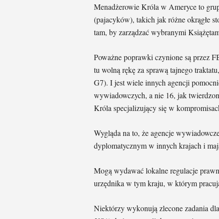
Menadżerowie Króla w Ameryce to grup
(pajacyków), takich jak różne okrągłe 
tam, by zarządzać wybranymi Książętam
Poważne poprawki czynione są przez FB
tu wolną rękę za sprawą tajnego trakta
G7). I jest wiele innych agencji pomocn
wywiadowczych, a nie 16, jak twierdzono,
Króla specjalizujący się w kompromisach
Wygląda na to, że agencje wywiadowcze
dyplomatycznym w innych krajach i mają
Mogą wydawać lokalne regulacje prawne
urzędnika w tym kraju, w którym pracują
Niektórzy wykonują zlecone zadania d