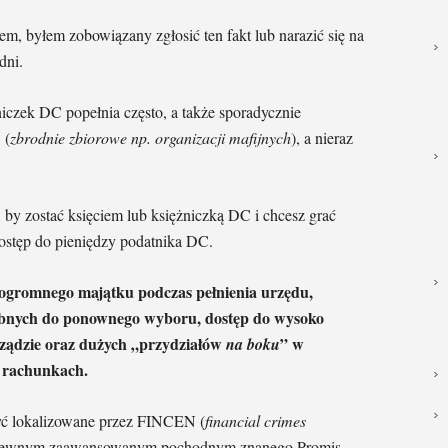
m, byłem zobowiązany zgłosić ten fakt lub narazić się na
dni.
żniczek DC popełnia często, a także sporadycznie
 (
zbrodnie zbiorowe np. organizacji mafijnych
), a nieraz
, by zostać księciem lub księżniczką DC i chcesz grać
ostęp do pieniędzy podatnika DC.
ogromnego majątku podczas pełnienia urzędu,
ebnych do ponownego wyboru, dostęp do wysoko
arządzie oraz dużych „przydziałów
” w
na boku
 rachunkach.
być lokalizowane przez FINCEN (
financial crimes
ki pewnym zaawansowanym pochodnym znanego Promis