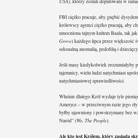
USA
), którzy zostali deputowani w ra
FBI ciężko pracuje, aby gnębić dysyden
królewscy agenci ciężko pracują, aby c
umocniona tajnym kultem Baala, tak jak
Grove
) każdego lipca przez większość 
seksualną anomalią, pedofilią i dziecię
Jeśli masy kiedykolwiek zrozumiałyby p
tajemnicy, wielu ludzi natychmiast upo
natychmiastowej sprawiedliwości.
Właśnie dlatego Król wydaje tyle pien
Ameryce – w przeciwnym razie jego zły s
byłby ujawniony i powstrzymany bez wz
Naród” (
We, The People
).
Ale kto jest Królem, który zasiada sk