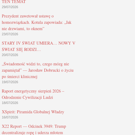
TEN TEMAT
29/07/2026
Prezydent zawetował ustawę o
homozwiązkach. Kotula zapowiada: „Jak
nie drzwiami, to oknem”
23/07/2026
STARY IV ŚWIAT UMIERA… NOWY V
ŚWIAT SIĘ RODZI…
20/07/2026
„Świadomość widzi to, czego mózg nie
zapamiętał” — Jarosław Dobrucki o życiu
po śmierci klinicznej
19/07/2026
Raport energetyczny sierpień 2026 –
Odrodzenie Cywilizacji Ludzi
18/07/2026
XSpirit: Piramida Globalnej Władzy
16/07/2026
X22 Report — Odcinek 3949: Trump
decentralizuje ropę i uderza młotem