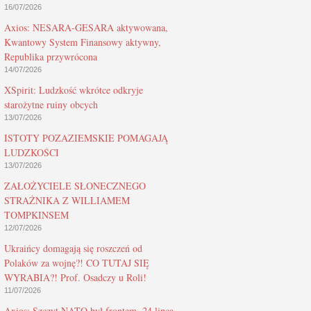
16/07/2026
Axios: NESARA-GESARA aktywowana,
Kwantowy System Finansowy aktywny,
Republika przywrócona
14/07/2026
XSpirit: Ludzkość wkrótce odkryje
starożytne ruiny obcych
13/07/2026
ISTOTY POZAZIEMSKIE POMAGAJĄ
LUDZKOŚCI
13/07/2026
ZAŁOŻYCIELE SŁONECZNEGO
STRAŻNIKA Z WILLIAMEM
TOMPKINSEM
12/07/2026
Ukraińcy domagają się roszczeń od
Polaków za wojnę?! CO TUTAJ SIĘ
WYRABIA?! Prof. Osadczy u Roli!
11/07/2026
Axios: Szczyt NATO był frontem, 24 lipca