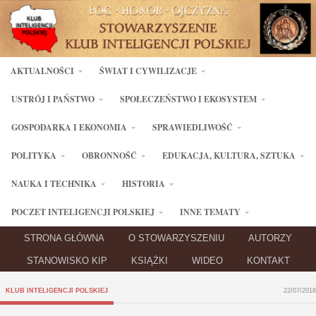
AKTUALNOŚCI
ŚWIAT I CYWILIZACJE
USTRÓJ I PAŃSTWO
SPOŁECZEŃSTWO I EKOSYSTEM
GOSPODARKA I EKONOMIA
SPRAWIEDLIWOŚĆ
POLITYKA
OBRONNOŚĆ
EDUKACJA, KULTURA, SZTUKA
NAUKA I TECHNIKA
HISTORIA
POCZET INTELIGENCJI POLSKIEJ
INNE TEMATY
STRONA GŁÓWNA
O STOWARZYSZENIU
AUTORZY
STANOWISKO KIP
KSIĄŻKI
WIDEO
KONTAKT
KLUB INTELIGENCJI POLSKIEJ
22/07/2018