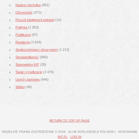
Nauka i technika
(861)
Obronność
(473)
Poczet inteligencji polskiej
(15)
Polityka
(1 853)
Publikacje
(87)
Redakcja
(3 634)
Społeczeństwo i ekosystem
(1 213)
Sprawiedliwość
(860)
Stanowisko KIP
(28)
Świat i cywilizacje
(2 476)
Ustrój i państwo
(946)
Wideo
(46)
RETURN TO TOP OF PAGE
WSZELKIE PRAWA ZASTRZEŻONE © 2026 · KLUB INTELIGENCJI POLSKIEJ · WYKONANIE
IN7.PL
·
LOG IN