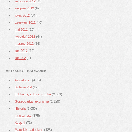
wrzesień 2012
(15)
sierpień 2012
(69)
lipiec 2012
(34)
czerwiec 2012
(46)
maj 2012
(26)
kwiecień 2012
(44)
marzec 2012
(36)
luty 2012
(19)
luty 202
(1)
ARTYKUŁY – KATEGORIE
Aktualności
(4 754)
Biuletyn KIP
(19)
Edukacja, kultura, sztuka
(2 063)
Gospodarka i ekonomia
(1 120)
Historia
(1 053)
Inne tematy
(375)
Książki
(71)
Materiały nadesłane
(128)