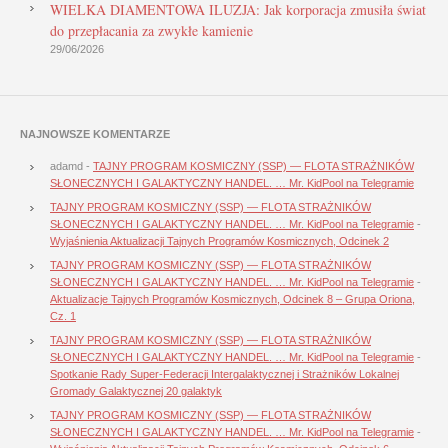
WIELKA DIAMENTOWA ILUZJA: Jak korporacja zmusiła świat
do przepłacania za zwykłe kamienie
29/06/2026
NAJNOWSZE KOMENTARZE
adamd
-
TAJNY PROGRAM KOSMICZNY (SSP) — FLOTA STRAŻNIKÓW
SŁONECZNYCH I GALAKTYCZNY HANDEL. … Mr. KidPool na Telegramie
TAJNY PROGRAM KOSMICZNY (SSP) — FLOTA STRAŻNIKÓW
SŁONECZNYCH I GALAKTYCZNY HANDEL. … Mr. KidPool na Telegramie
-
Wyjaśnienia Aktualizacji Tajnych Programów Kosmicznych, Odcinek 2
TAJNY PROGRAM KOSMICZNY (SSP) — FLOTA STRAŻNIKÓW
SŁONECZNYCH I GALAKTYCZNY HANDEL. … Mr. KidPool na Telegramie
-
Aktualizacje Tajnych Programów Kosmicznych, Odcinek 8 – Grupa Oriona,
Cz. 1
TAJNY PROGRAM KOSMICZNY (SSP) — FLOTA STRAŻNIKÓW
SŁONECZNYCH I GALAKTYCZNY HANDEL. … Mr. KidPool na Telegramie
-
Spotkanie Rady Super-Federacji Intergalaktycznej i Strażników Lokalnej
Gromady Galaktycznej 20 galaktyk
TAJNY PROGRAM KOSMICZNY (SSP) — FLOTA STRAŻNIKÓW
SŁONECZNYCH I GALAKTYCZNY HANDEL. … Mr. KidPool na Telegramie
-