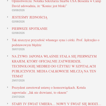
Opiniotwórcza: Notatka Sekretarza Skarbu USA Bessenta w Camp
David udowadnia, że “Koniec jest bliski”
03/08/2026
JESTEŚMY JEDNOŚCIĄ
02/08/2026
PIERWSZE SPOTKANIE
02/08/2026
Tak niszczysz przyszłość własnego syna i córki. Prof. Jędrzejko o
podstawowym błędzie
30/07/2026
NA ŻYWO: JAPONIA WŁAŚNIE STAŁA SIĘ PIERWSZYM
KRAJEM, KTÓRY OFICJALNIE ZATWIERDZIŁ
TECHNOLOGIĘ MEDBED DO UŻYTKU W SZPITALACH
PUBLICZNYCH. MEDIA CAŁKOWICIE MILCZĄ NA TEN
TEMAT
29/07/2026
Prezydent zawetował ustawę o homozwiązkach. Kotula
zapowiada: „Jak nie drzwiami, to oknem”
23/07/2026
STARY IV ŚWIAT UMIERA… NOWY V ŚWIAT SIĘ RODZI…