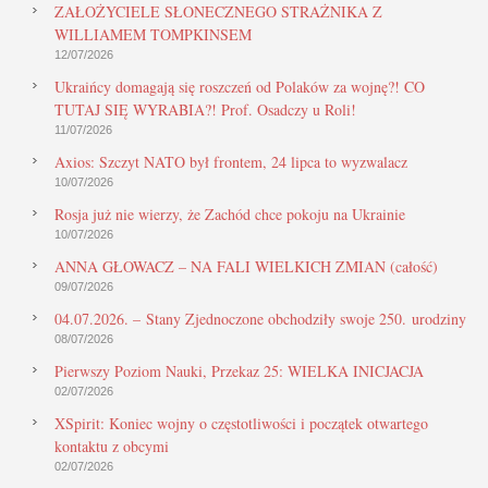
ZAŁOŻYCIELE SŁONECZNEGO STRAŻNIKA Z
WILLIAMEM TOMPKINSEM
12/07/2026
Ukraińcy domagają się roszczeń od Polaków za wojnę?! CO
TUTAJ SIĘ WYRABIA?! Prof. Osadczy u Roli!
11/07/2026
Axios: Szczyt NATO był frontem, 24 lipca to wyzwalacz
10/07/2026
Rosja już nie wierzy, że Zachód chce pokoju na Ukrainie
10/07/2026
ANNA GŁOWACZ – NA FALI WIELKICH ZMIAN (całość)
09/07/2026
04.07.2026. – Stany Zjednoczone obchodziły swoje 250. urodziny
08/07/2026
Pierwszy Poziom Nauki, Przekaz 25: WIELKA INICJACJA
02/07/2026
XSpirit: Koniec wojny o częstotliwości i początek otwartego
kontaktu z obcymi
02/07/2026