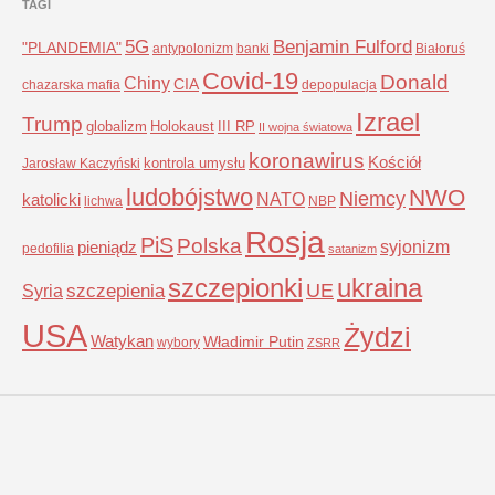
TAGI
5G
Benjamin Fulford
"PLANDEMIA"
antypolonizm
banki
Białoruś
Covid-19
Donald
Chiny
CIA
chazarska mafia
depopulacja
Izrael
Trump
globalizm
Holokaust
III RP
II wojna światowa
koronawirus
Kościół
kontrola umysłu
Jarosław Kaczyński
ludobójstwo
NWO
Niemcy
NATO
katolicki
lichwa
NBP
Rosja
PiS
Polska
syjonizm
pieniądz
pedofilia
satanizm
szczepionki
ukraina
UE
Syria
szczepienia
USA
Żydzi
Watykan
Władimir Putin
wybory
ZSRR