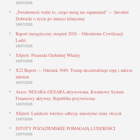
20/07/2026
„Świadomość widzi to, czego mózg nie zapamiętał” — Jarosław
Dobrucki o życiu po śmierci klinicznej
19/07/2026
Raport energetyczny sierpień 2026 – Odrodzenie Cywilizacji
Ludzi
18/07/2026
XSpirit: Piramida Globalnej Władzy
16/07/2026
X22 Report — Odcinek 3949: Trump decentralizuje ropę i uderza
młotem
16/07/2026
Axios: NESARA-GESARA aktywowana, Kwantowy System
Finansowy aktywny, Republika przywrócona
14/07/2026
XSpirit: Ludzkość wkrótce odkryje starożytne ruiny obcych
13/07/2026
ISTOTY POZAZIEMSKIE POMAGAJĄ LUDZKOŚCI
13/07/2026