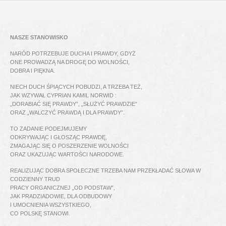
NASZE STANOWISKO
NARÓD POTRZEBUJE DUCHA I PRAWDY, GDYŻ
ONE PROWADZĄ NA DROGĘ DO WOLNOŚCI,
DOBRA I PIĘKNA.
NIECH DUCH ŚPIĄCYCH POBUDZI, A TRZEBA TEŻ,
JAK WZYWAŁ CYPRIAN KAMIL NORWID :
„DORABIAĆ SIĘ PRAWDY”, „SŁUŻYĆ PRAWDZIE”
ORAZ „WALCZYĆ PRAWDĄ I DLA PRAWDY”.
TO ZADANIE PODEJMUJEMY
ODKRYWAJĄC I GŁOSZĄC PRAWDĘ,
ZMAGAJĄC SIĘ O POSZERZENIE WOLNOŚCI
ORAZ UKAZUJĄC WARTOŚCI NARODOWE.
REALIZUJĄC DOBRA SPOŁECZNE TRZEBA NAM PRZEKŁADAĆ SŁOWA W
CODZIENNY TRUD
PRACY ORGANICZNEJ „OD PODSTAW”,
JAK PRADZIADOWIE, DLA ODBUDOWY
I UMOCNIENIA WSZYSTKIEGO,
CO POLSKĘ STANOWI.