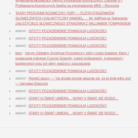
Wyjaśnienia Aktualizacji Tajnych Programów Kosmicznych, Odcinek 6 –
Proklamacja Kosmicznych Sądów na zgromadzeniu MKK – Recenzja
TAJNY PROGRAM KOSMICZNY (SSP) — FLOTA STRAŻNIKÓW
SŁONECZNYCH I GALAKTYCZNY HANDEL. … Mr. KidPool na Telegramie
-
ZAŁOŻYCIELE SŁONECZNEGO STRAŻNIKA Z WILLIAMEM TOMPKINSEM
adamd
-
ISTOTY POZAZIEMSKIE POMAGAJĄ LUDZKOŚCI
adamd
-
ISTOTY POZAZIEMSKIE POMAGAJĄ LUDZKOŚCI
adamd
-
ISTOTY POZAZIEMSKIE POMAGAJĄ LUDZKOŚCI
best
-
Ukryty Globalny Syndykat Przestępczy, który rządzi światem: Klany i
powiązania rodzinne Czarnej Szlachty, rodzin królewskich, żydowskich i
bankierskich oraz ich sfery nadzoru i zarządzania
adamd
-
ISTOTY POZAZIEMSKIE POMAGAJĄ LUDZKOŚCI
adamd
-
Pamięć duszy — “po drugiej stronie okazuje się, że to była tylko gra”
— Jarosław Dobrucki
adamd
-
ISTOTY POZAZIEMSKIE POMAGAJĄ LUDZKOŚCI
adamd
-
STARY IV ŚWIAT UMIERA… NOWY V ŚWIAT SIĘ RODZI…
adamd
-
ISTOTY POZAZIEMSKIE POMAGAJĄ LUDZKOŚCI
adamd
-
STARY IV ŚWIAT UMIERA… NOWY V ŚWIAT SIĘ RODZI…