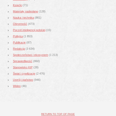
Książki
(71)
Materiały nadesłane
(128)
Nauka i technika
(861)
Obronność
(473)
Poczet inteligencji polskiej
(15)
Polityka
(1 853)
Publikacje
(87)
Redakcja
(3 634)
Społeczeństwo i ekosystem
(1 213)
Sprawiedliwość
(860)
Stanowisko KIP
(28)
Świat i cywilizacje
(2 476)
Ustrój i państwo
(946)
Wideo
(46)
RETURN TO TOP OF PAGE