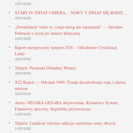
23/07/2026
STARY IV ŚWIAT UMIERA… NOWY V ŚWIAT SIĘ RODZI…
20/07/2026
„Świadomość widzi to, czego mózg nie zapamiętał” — Jarosław
Dobrucki o życiu po śmierci klinicznej
19/07/2026
Raport energetyczny sierpień 2026 – Odrodzenie Cywilizacji
Ludzi
18/07/2026
XSpirit: Piramida Globalnej Władzy
16/07/2026
X22 Report — Odcinek 3949: Trump decentralizuje ropę i uderza
młotem
16/07/2026
Axios: NESARA-GESARA aktywowana, Kwantowy System
Finansowy aktywny, Republika przywrócona
14/07/2026
XSpirit: Ludzkość wkrótce odkryje starożytne ruiny obcych
13/07/2026