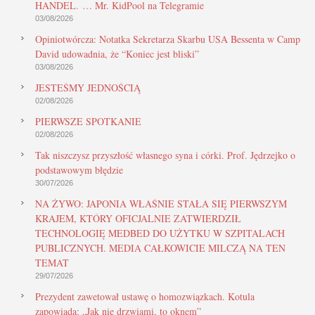
HANDEL. … Mr. KidPool na Telegramie
03/08/2026
Opiniotwórcza: Notatka Sekretarza Skarbu USA Bessenta w Camp
David udowadnia, że “Koniec jest bliski”
03/08/2026
JESTEŚMY JEDNOŚCIĄ
02/08/2026
PIERWSZE SPOTKANIE
02/08/2026
Tak niszczysz przyszłość własnego syna i córki. Prof. Jędrzejko o
podstawowym błędzie
30/07/2026
NA ŻYWO: JAPONIA WŁAŚNIE STAŁA SIĘ PIERWSZYM
KRAJEM, KTÓRY OFICJALNIE ZATWIERDZIŁ
TECHNOLOGIĘ MEDBED DO UŻYTKU W SZPITALACH
PUBLICZNYCH. MEDIA CAŁKOWICIE MILCZĄ NA TEN
TEMAT
29/07/2026
Prezydent zawetował ustawę o homozwiązkach. Kotula
zapowiada: „Jak nie drzwiami, to oknem”