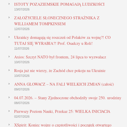
ISTOTY POZAZIEMSKIE POMAGAJĄ LUDZKOŚCI
13/07/2026
ZAŁOŻYCIELE SŁONECZNEGO STRAŻNIKA Z
WILLIAMEM TOMPKINSEM
12/07/2026
Ukraińcy domagają się roszczeń od Polaków za wojnę?! CO
TUTAJ SIĘ WYRABIA?! Prof. Osadczy u Roli!
11/07/2026
Axios: Szczyt NATO był frontem, 24 lipca to wyzwalacz
10/07/2026
Rosja już nie wierzy, że Zachód chce pokoju na Ukrainie
10/07/2026
ANNA GŁOWACZ – NA FALI WIELKICH ZMIAN (całość)
09/07/2026
04.07.2026. – Stany Zjednoczone obchodziły swoje 250. urodziny
08/07/2026
Pierwszy Poziom Nauki, Przekaz 25: WIELKA INICJACJA
02/07/2026
XSpirit: Koniec wojny o częstotliwości i początek otwartego