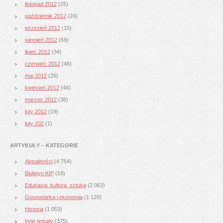
listopad 2012
(25)
październik 2012
(24)
wrzesień 2012
(15)
sierpień 2012
(69)
lipiec 2012
(34)
czerwiec 2012
(46)
maj 2012
(26)
kwiecień 2012
(44)
marzec 2012
(36)
luty 2012
(19)
luty 202
(1)
ARTYKUŁY – KATEGORIE
Aktualności
(4 754)
Biuletyn KIP
(19)
Edukacja, kultura, sztuka
(2 063)
Gospodarka i ekonomia
(1 120)
Historia
(1 053)
Inne tematy
(375)