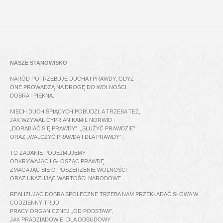
NASZE STANOWISKO
NARÓD POTRZEBUJE DUCHA I PRAWDY, GDYŻ
ONE PROWADZĄ NA DROGĘ DO WOLNOŚCI,
DOBRA I PIĘKNA.
NIECH DUCH ŚPIĄCYCH POBUDZI, A TRZEBA TEŻ,
JAK WZYWAŁ CYPRIAN KAMIL NORWID :
„DORABIAĆ SIĘ PRAWDY”, „SŁUŻYĆ PRAWDZIE”
ORAZ „WALCZYĆ PRAWDĄ I DLA PRAWDY”.
TO ZADANIE PODEJMUJEMY
ODKRYWAJĄC I GŁOSZĄC PRAWDĘ,
ZMAGAJĄC SIĘ O POSZERZENIE WOLNOŚCI
ORAZ UKAZUJĄC WARTOŚCI NARODOWE.
REALIZUJĄC DOBRA SPOŁECZNE TRZEBA NAM PRZEKŁADAĆ SŁOWA W
CODZIENNY TRUD
PRACY ORGANICZNEJ „OD PODSTAW”,
JAK PRADZIADOWIE, DLA ODBUDOWY