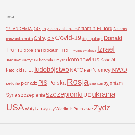
TAGI
5G
Benjamin Fulford
"PLANDEMIA"
antypolonizm
banki
Białoruś
Covid-19
Donald
Chiny
CIA
chazarska mafia
depopulacja
Izrael
Trump
globalizm
Holokaust
III RP
II wojna światowa
koronawirus
Kościół
kontrola umysłu
Jarosław Kaczyński
ludobójstwo
NWO
Niemcy
NATO
katolicki
lichwa
NBP
Rosja
PiS
Polska
syjonizm
pieniądz
pedofilia
satanizm
szczepionki
ukraina
UE
Syria
szczepienia
USA
Żydzi
Watykan
Władimir Putin
wybory
ZSRR