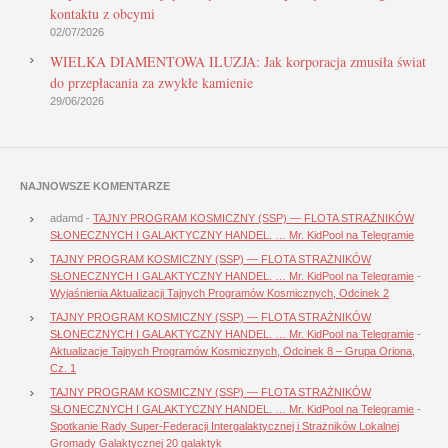
kontaktu z obcymi
02/07/2026
WIELKA DIAMENTOWA ILUZJA: Jak korporacja zmusiła świat
do przepłacania za zwykłe kamienie
29/06/2026
NAJNOWSZE KOMENTARZE
adamd
-
TAJNY PROGRAM KOSMICZNY (SSP) — FLOTA STRAŻNIKÓW
SŁONECZNYCH I GALAKTYCZNY HANDEL. … Mr. KidPool na Telegramie
TAJNY PROGRAM KOSMICZNY (SSP) — FLOTA STRAŻNIKÓW
SŁONECZNYCH I GALAKTYCZNY HANDEL. … Mr. KidPool na Telegramie
-
Wyjaśnienia Aktualizacji Tajnych Programów Kosmicznych, Odcinek 2
TAJNY PROGRAM KOSMICZNY (SSP) — FLOTA STRAŻNIKÓW
SŁONECZNYCH I GALAKTYCZNY HANDEL. … Mr. KidPool na Telegramie
-
Aktualizacje Tajnych Programów Kosmicznych, Odcinek 8 – Grupa Oriona,
Cz. 1
TAJNY PROGRAM KOSMICZNY (SSP) — FLOTA STRAŻNIKÓW
SŁONECZNYCH I GALAKTYCZNY HANDEL. … Mr. KidPool na Telegramie
-
Spotkanie Rady Super-Federacji Intergalaktycznej i Strażników Lokalnej
Gromady Galaktycznej 20 galaktyk