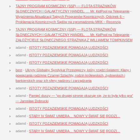
TAJNY PROGRAM KOSMICZNY (SSP) — FLOTA STRAŻNIKÓW
SŁONECZNYCH I GALAKTYCZNY HANDEL. … Mr. KidPool na Telegramie
-
Wyjaśnienia Aktualizacji Tajnych Programów Kosmicznych, Odcinek 6 –
Proklamacja Kosmicznych Sądów na zgromadzeniu MKK – Recenzja
TAJNY PROGRAM KOSMICZNY (SSP) — FLOTA STRAŻNIKÓW
SŁONECZNYCH I GALAKTYCZNY HANDEL. … Mr. KidPool na Telegramie
-
ZAŁOŻYCIELE SŁONECZNEGO STRAŻNIKA Z WILLIAMEM TOMPKINSEM
adamd
-
ISTOTY POZAZIEMSKIE POMAGAJĄ LUDZKOŚCI
adamd
-
ISTOTY POZAZIEMSKIE POMAGAJĄ LUDZKOŚCI
adamd
-
ISTOTY POZAZIEMSKIE POMAGAJĄ LUDZKOŚCI
best
-
Ukryty Globalny Syndykat Przestępczy, który rządzi światem: Klany i
powiązania rodzinne Czarnej Szlachty, rodzin królewskich, żydowskich i
bankierskich oraz ich sfery nadzoru i zarządzania
adamd
-
ISTOTY POZAZIEMSKIE POMAGAJĄ LUDZKOŚCI
adamd
-
Pamięć duszy — “po drugiej stronie okazuje się, że to była tylko gra”
— Jarosław Dobrucki
adamd
-
ISTOTY POZAZIEMSKIE POMAGAJĄ LUDZKOŚCI
adamd
-
STARY IV ŚWIAT UMIERA… NOWY V ŚWIAT SIĘ RODZI…
adamd
-
ISTOTY POZAZIEMSKIE POMAGAJĄ LUDZKOŚCI
adamd
-
STARY IV ŚWIAT UMIERA… NOWY V ŚWIAT SIĘ RODZI…