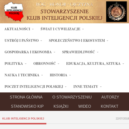
AKTUALNOŚCI
ŚWIAT I CYWILIZACJE
USTRÓJ I PAŃSTWO
SPOŁECZEŃSTWO I EKOSYSTEM
GOSPODARKA I EKONOMIA
SPRAWIEDLIWOŚĆ
POLITYKA
OBRONNOŚĆ
EDUKACJA, KULTURA, SZTUKA
NAUKA I TECHNIKA
HISTORIA
POCZET INTELIGENCJI POLSKIEJ
INNE TEMATY
STRONA GŁÓWNA
O STOWARZYSZENIU
AUTORZY
STANOWISKO KIP
KSIĄŻKI
WIDEO
KONTAKT
KLUB INTELIGENCJI POLSKIEJ
22/07/2018