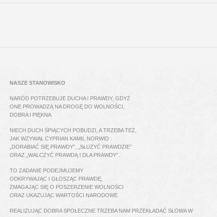
NASZE STANOWISKO
NARÓD POTRZEBUJE DUCHA I PRAWDY, GDYŻ
ONE PROWADZĄ NA DROGĘ DO WOLNOŚCI,
DOBRA I PIĘKNA.
NIECH DUCH ŚPIĄCYCH POBUDZI, A TRZEBA TEŻ,
JAK WZYWAŁ CYPRIAN KAMIL NORWID :
„DORABIAĆ SIĘ PRAWDY”, „SŁUŻYĆ PRAWDZIE”
ORAZ „WALCZYĆ PRAWDĄ I DLA PRAWDY”.
TO ZADANIE PODEJMUJEMY
ODKRYWAJĄC I GŁOSZĄC PRAWDĘ,
ZMAGAJĄC SIĘ O POSZERZENIE WOLNOŚCI
ORAZ UKAZUJĄC WARTOŚCI NARODOWE.
REALIZUJĄC DOBRA SPOŁECZNE TRZEBA NAM PRZEKŁADAĆ SŁOWA W