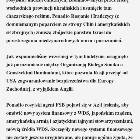
wschodnich prowincji ukraińskich i usunięcie tam
chazarskiego reżimu. Ponadto Rosjanie i Irańczycy (z
domniemanym poparciem ze strony Chin i amerykańskich
sił zbrojnych) zmuszą zbójeckie państwo Izrael do
przestrzegania międzynarodowych norm i porozumień.
Jak wspomnieliśmy wcześniej w tym biuletynie, osiągnięto
już porozumienie między Organizacją Białego Smoka a
Gnostyckimi Iluminatami, które pozwala Rosji przejąć od
USA zagwarantowanie bezpieczeństwa dla Europy
Zachodniej, z wyjątkiem Anglii.
Ponadto rosyjski agent FSB pojawi się w Azji jesienią, aby
omówić nowy system finansowy z WDS, japońskim rządem,
amerykańską armią i azjatyckimi tajnymi stowarzyszeniami,
mówią źródła WDS. Szczegóły nowego systemu finansowego
nie zostały jeszcze uregulowane, ale panuje ogólna zgoda, że ​​