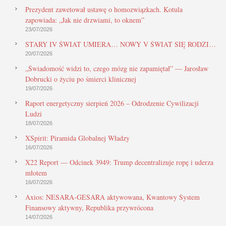
Prezydent zawetował ustawę o homozwiązkach. Kotula
zapowiada: „Jak nie drzwiami, to oknem”
23/07/2026
STARY IV ŚWIAT UMIERA… NOWY V ŚWIAT SIĘ RODZI…
20/07/2026
„Świadomość widzi to, czego mózg nie zapamiętał” — Jarosław
Dobrucki o życiu po śmierci klinicznej
19/07/2026
Raport energetyczny sierpień 2026 – Odrodzenie Cywilizacji
Ludzi
18/07/2026
XSpirit: Piramida Globalnej Władzy
16/07/2026
X22 Report — Odcinek 3949: Trump decentralizuje ropę i uderza
młotem
16/07/2026
Axios: NESARA-GESARA aktywowana, Kwantowy System
Finansowy aktywny, Republika przywrócona
14/07/2026