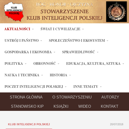
AKTUALNOŚCI
ŚWIAT I CYWILIZACJE
USTRÓJ I PAŃSTWO
SPOŁECZEŃSTWO I EKOSYSTEM
GOSPODARKA I EKONOMIA
SPRAWIEDLIWOŚĆ
POLITYKA
OBRONNOŚĆ
EDUKACJA, KULTURA, SZTUKA
NAUKA I TECHNIKA
HISTORIA
POCZET INTELIGENCJI POLSKIEJ
INNE TEMATY
STRONA GŁÓWNA
O STOWARZYSZENIU
AUTORZY
STANOWISKO KIP
KSIĄŻKI
WIDEO
KONTAKT
KLUB INTELIGENCJI POLSKIEJ
20/07/2018