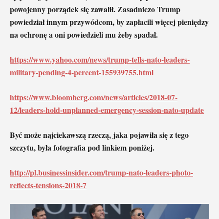
powojenny porządek się zawalił. Zasadniczo Trump
powiedział innym przywódcom, by zapłacili więcej pieniędzy
na ochronę a oni powiedzieli mu żeby spadał.
https://www.yahoo.com/news/trump-tells-nato-leaders-
military-pending-4-percent-155939755.html
https://www.bloomberg.com/news/articles/2018-07-
12/leaders-hold-unplanned-emergency-session-nato-update
Być może najciekawszą rzeczą, jaka pojawiła się z tego
szczytu, była fotografia pod linkiem poniżej.
http://pl.businessinsider.com/trump-nato-leaders-photo-
reflects-tensions-2018-7