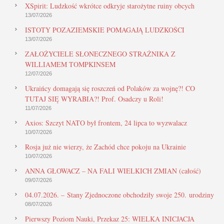
XSpirit: Ludzkość wkrótce odkryje starożytne ruiny obcych
13/07/2026
ISTOTY POZAZIEMSKIE POMAGAJĄ LUDZKOŚCI
13/07/2026
ZAŁOŻYCIELE SŁONECZNEGO STRAŻNIKA Z
WILLIAMEM TOMPKINSEM
12/07/2026
Ukraińcy domagają się roszczeń od Polaków za wojnę?! CO
TUTAJ SIĘ WYRABIA?! Prof. Osadczy u Roli!
11/07/2026
Axios: Szczyt NATO był frontem, 24 lipca to wyzwalacz
10/07/2026
Rosja już nie wierzy, że Zachód chce pokoju na Ukrainie
10/07/2026
ANNA GŁOWACZ – NA FALI WIELKICH ZMIAN (całość)
09/07/2026
04.07.2026. – Stany Zjednoczone obchodziły swoje 250. urodziny
08/07/2026
Pierwszy Poziom Nauki, Przekaz 25: WIELKA INICJACJA