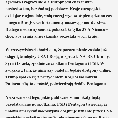
agresora i zagrożenie dla Europy jest chazarskim
pustosłowiem, bez żadnej podstawy. Kraje europejskie,
działając racjonalnie, wolą raczej wydawać pieniądze na coś
innego niż wojskowe instrumenty masowego morderstwa.
Dlatego niedawny sondaż pokazał, że tylko 37% Niemców
chce, aby armia amerykańska pozostała w ich kraju.
W rzeczywistości chodzi o to, że porozumienie zostało już
osiągnięte między USA i Rosją w sprawie NATO, Ukrainy,
Syrii i Izraela, zgodnie ze źródłami Pentagonu i FSB. W
związku z tym, że niniejszy biuletyn będzie dostępny online,
Trump spotka się z prezydentem Rosji Władimirem
Putinem, aby to omówić, potwierdzają źródła Pentagonu.
Niezależnie od tego, jakie publiczne komunikaty będą
przedstawiane po spotkaniu, FSB i Pentagon twierdzą, że
umowa amerykańsko/rosyjska obejmuje uznanie przez USA
rosyjskiej aneksji etnicznych, zdominowanych przez Rosję