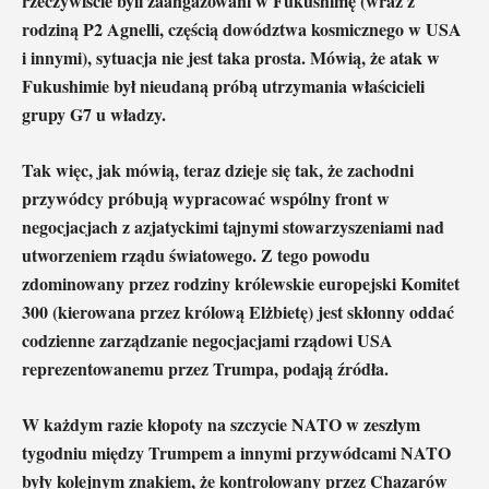
rzeczywiście byli zaangażowani w Fukushimę (wraz z
rodziną P2 Agnelli, częścią dowództwa kosmicznego w USA
i innymi), sytuacja nie jest taka prosta. Mówią, że atak w
Fukushimie był nieudaną próbą utrzymania właścicieli
grupy G7 u władzy.
Tak więc, jak mówią, teraz dzieje się tak, że zachodni
przywódcy próbują wypracować wspólny front w
negocjacjach z azjatyckimi tajnymi stowarzyszeniami nad
utworzeniem rządu światowego. Z tego powodu
zdominowany przez rodziny królewskie europejski Komitet
300 (kierowana przez królową Elżbietę) jest skłonny oddać
codzienne zarządzanie negocjacjami rządowi USA
reprezentowanemu przez Trumpa, podają źródła.
W każdym razie kłopoty na szczycie NATO w zeszłym
tygodniu między Trumpem a innymi przywódcami NATO
były kolejnym znakiem, że kontrolowany przez Chazarów