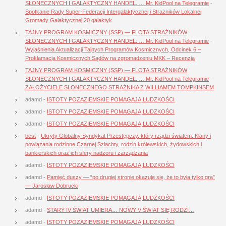
SŁONECZNYCH I GALAKTYCZNY HANDEL. … Mr. KidPool na Telegramie
-
Spotkanie Rady Super-Federacji Intergalaktycznej i Strażników Lokalnej
Gromady Galaktycznej 20 galaktyk
TAJNY PROGRAM KOSMICZNY (SSP) — FLOTA STRAŻNIKÓW
SŁONECZNYCH I GALAKTYCZNY HANDEL. … Mr. KidPool na Telegramie
-
Wyjaśnienia Aktualizacji Tajnych Programów Kosmicznych, Odcinek 6 –
Proklamacja Kosmicznych Sądów na zgromadzeniu MKK – Recenzja
TAJNY PROGRAM KOSMICZNY (SSP) — FLOTA STRAŻNIKÓW
SŁONECZNYCH I GALAKTYCZNY HANDEL. … Mr. KidPool na Telegramie
-
ZAŁOŻYCIELE SŁONECZNEGO STRAŻNIKA Z WILLIAMEM TOMPKINSEM
adamd
-
ISTOTY POZAZIEMSKIE POMAGAJĄ LUDZKOŚCI
adamd
-
ISTOTY POZAZIEMSKIE POMAGAJĄ LUDZKOŚCI
adamd
-
ISTOTY POZAZIEMSKIE POMAGAJĄ LUDZKOŚCI
best
-
Ukryty Globalny Syndykat Przestępczy, który rządzi światem: Klany i
powiązania rodzinne Czarnej Szlachty, rodzin królewskich, żydowskich i
bankierskich oraz ich sfery nadzoru i zarządzania
adamd
-
ISTOTY POZAZIEMSKIE POMAGAJĄ LUDZKOŚCI
adamd
-
Pamięć duszy — “po drugiej stronie okazuje się, że to była tylko gra”
— Jarosław Dobrucki
adamd
-
ISTOTY POZAZIEMSKIE POMAGAJĄ LUDZKOŚCI
adamd
-
STARY IV ŚWIAT UMIERA… NOWY V ŚWIAT SIĘ RODZI…
adamd
-
ISTOTY POZAZIEMSKIE POMAGAJĄ LUDZKOŚCI