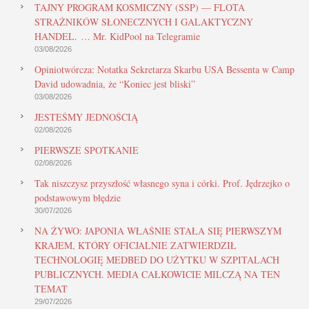
TAJNY PROGRAM KOSMICZNY (SSP) — FLOTA
STRAŻNIKÓW SŁONECZNYCH I GALAKTYCZNY
HANDEL. … Mr. KidPool na Telegramie
03/08/2026
Opiniotwórcza: Notatka Sekretarza Skarbu USA Bessenta w Camp
David udowadnia, że “Koniec jest bliski”
03/08/2026
JESTEŚMY JEDNOŚCIĄ
02/08/2026
PIERWSZE SPOTKANIE
02/08/2026
Tak niszczysz przyszłość własnego syna i córki. Prof. Jędrzejko o
podstawowym błędzie
30/07/2026
NA ŻYWO: JAPONIA WŁAŚNIE STAŁA SIĘ PIERWSZYM
KRAJEM, KTÓRY OFICJALNIE ZATWIERDZIŁ
TECHNOLOGIĘ MEDBED DO UŻYTKU W SZPITALACH
PUBLICZNYCH. MEDIA CAŁKOWICIE MILCZĄ NA TEN
TEMAT
29/07/2026