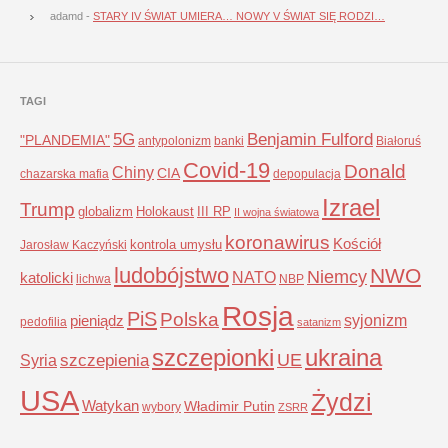
adamd
-
STARY IV ŚWIAT UMIERA… NOWY V ŚWIAT SIĘ RODZI…
TAGI
5G
Benjamin Fulford
"PLANDEMIA"
antypolonizm
banki
Białoruś
Covid-19
Donald
Chiny
CIA
chazarska mafia
depopulacja
Izrael
Trump
globalizm
Holokaust
III RP
II wojna światowa
koronawirus
Kościół
kontrola umysłu
Jarosław Kaczyński
ludobójstwo
NWO
Niemcy
NATO
katolicki
lichwa
NBP
Rosja
PiS
Polska
syjonizm
pieniądz
pedofilia
satanizm
szczepionki
ukraina
UE
Syria
szczepienia
USA
Żydzi
Watykan
Władimir Putin
wybory
ZSRR