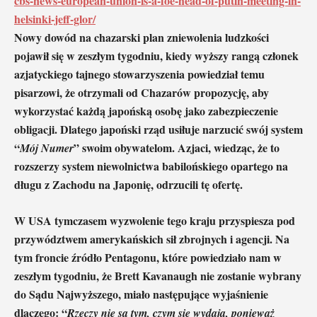
cbs-news-european-union-is-a-foe-head-of-putin-meeting-in-
helsinki-jeff-glor/
Nowy dowód na chazarski plan zniewolenia ludzkości
pojawił się w zeszłym tygodniu, kiedy wyższy rangą członek
azjatyckiego tajnego stowarzyszenia powiedział temu
pisarzowi, że otrzymali od Chazarów propozycję, aby
wykorzystać każdą japońską osobę jako zabezpieczenie
obligacji. Dlatego japoński rząd usiłuje narzucić swój system
“
” swoim obywatelom. Azjaci, wiedząc, że to
Mój Numer
rozszerzy system niewolnictwa babilońskiego opartego na
długu z Zachodu na Japonię, odrzucili tę ofertę.
W USA tymczasem wyzwolenie tego kraju przyspiesza pod
przywództwem amerykańskich sił zbrojnych i agencji. Na
tym froncie źródło Pentagonu, które powiedziało nam w
zeszłym tygodniu, że Brett Kavanaugh nie zostanie wybrany
do Sądu Najwyższego, miało następujące wyjaśnienie
dlaczego: “
Rzeczy nie są tym, czym się wydają, ponieważ