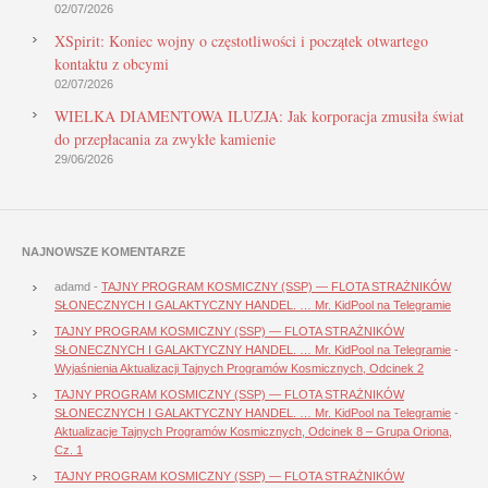
02/07/2026
XSpirit: Koniec wojny o częstotliwości i początek otwartego
kontaktu z obcymi
02/07/2026
WIELKA DIAMENTOWA ILUZJA: Jak korporacja zmusiła świat
do przepłacania za zwykłe kamienie
29/06/2026
NAJNOWSZE KOMENTARZE
adamd
-
TAJNY PROGRAM KOSMICZNY (SSP) — FLOTA STRAŻNIKÓW
SŁONECZNYCH I GALAKTYCZNY HANDEL. … Mr. KidPool na Telegramie
TAJNY PROGRAM KOSMICZNY (SSP) — FLOTA STRAŻNIKÓW
SŁONECZNYCH I GALAKTYCZNY HANDEL. … Mr. KidPool na Telegramie
-
Wyjaśnienia Aktualizacji Tajnych Programów Kosmicznych, Odcinek 2
TAJNY PROGRAM KOSMICZNY (SSP) — FLOTA STRAŻNIKÓW
SŁONECZNYCH I GALAKTYCZNY HANDEL. … Mr. KidPool na Telegramie
-
Aktualizacje Tajnych Programów Kosmicznych, Odcinek 8 – Grupa Oriona,
Cz. 1
TAJNY PROGRAM KOSMICZNY (SSP) — FLOTA STRAŻNIKÓW