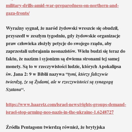
military-drills-amid-war-preparedness-on-northern-and-
gaza-fronts/
Wyraźny sygnał, że naród żydowski wreszcie się obudził,
przyszedł w zeszłym tygodniu, gdy żydowskie organizacje
praw człowieka złożyły petycje do swojego rządu, aby
zaprzestali uzbrajania neonazistów. Wielu budzi się teraz do
faktu, że nazizm i syjonizm są dwiema stronami tej samej
monety. Są to w rzeczywistości ludzie, których Apokalipsa
św. Jana 2: 9 w Biblii nazywa “
tymi, którzy fałszywie
twierdzą, że są Żydami, ale w rzeczywistości są synagogą
“.
Szatana
https://www.haaretz.com/israel-news/rights-groups-demand-
israel-stop-arming-neo-nazis-in-the-ukraine-1.6248727
Źródła Pentagonu twierdzą również, że brytyjska