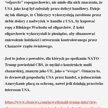
“
” ropogarchowie), nie miało dla nich znaczenia, że
oilgarchs
​​USA jako kraj był zubożały przez deficyt handlowy. Dzieje
się tak dlatego, że Chińczycy wykorzystują zarobione przez
siebie dolary z nadwyżek w handlu z USA, by kupować
ropę z Bliskiego Wschodu od oligarchów. Z kolei
oligarchowie wykorzystali te pieniądze, aby sfinansować
zniewolenie ludzkości i utworzenie kontrolowanego przez
Chazarów rządu światowego.
Jest to jeden z powodów, dla których po spotkaniu NATO
Trump powiedział CBS, że myślał o konstrukcie mafii
chazarskiej, znanym jako UE, jako o “
“. Oznacza to,
wrogu
że drenowali gospodarkę USA przez handel, a jednocześnie
Amerykanie płacą za ochronę, nawet jeśli działają przeciwko
interesom USA.
https://www.cbsnews.com/news/donald-trump-interview-