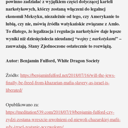
powinno zadziałać z wyjątkiem części dotyczącej karteli
narkotykowych, którzy zostaną włączeni do legalnej
ekonomii Meksyku, niezależnie od tego, czy Amerykanie to
lubią, czy nie, mówią źródła watykańskie związane z Amlo.
To dlatego, że legalizacja i regulacja narkotyków daje lepsze
wyniki niż dziesięciolecia nieudanej “
” –
wojny z narkotykami
zauważają. Stany Zjednoczone ostatecznie to rozwiążą.
Autor: Benjamin Fulford, White Dragon Society
Źródło:
https://benjaminfulford.net/2018/07/16/will-the-jews-
finally-be-freed-from-khazarian-mafia-slavery-as-israel-is-
liberated/
Opublikowano za:
https://meditation539.com/2018/07/19/benjamin-fulford-czy-
zydzi-zostana-wreszcie-uwolnieni-od-niewoli-chazarskiej-mafii-
gdy-izrael-zostanie-wyzwolony/