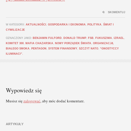
SKOMENTUJ
W KATEGORII:
AKTUALNOŚCI
,
GOSPODARKA I EKONOMIA
,
POLITYKA
,
ŚWIAT I
CYWILIZACJE
OZNACZONY JAKO:
BENJAMIN FULFORD
,
DONALD TRUMP
,
FSB
,
FUKUSZIMA
,
IZRAEL
,
KOMITET 300
,
MAFIA CHAZARSKA
,
NOWY PORZĄDEK ŚWIATA
,
ORGANIZACJĄ
BIAŁEGO SMOKA
,
PENTAGON
,
SYSTEM FINANSOWY
,
SZCZYT NATO
,
“GNOSTYCCY
ILUMINACI”.
Wypowiedz się
Musisz się
zalogować
, aby móc dodać komentarz.
ARTYKUŁY