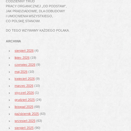
CODZIENNY TRUD
PRACY ORGANICZNEJ „OD PODSTAW”,
JAK PRADZIADOWIE, DLA ODBUDOWY
I UMOCNIENIA WSZYSTKIEGO,
CO POLSKĘ STANOWI.
DO TEGO WZYWAMY KAŻDEGO POLAKA.
ARCHIWA
sierpień 2026
(4)
lipiec 2026
(19)
czerwiec 2026
(9)
maj 2026
(10)
kwiecień 2026
(9)
marzec 2026
(10)
styczeń 2026
(1)
grudzień 2025
(24)
listopad 2025
(68)
październik 2025
(63)
wrzesień 2025
(63)
sierpień 2025
(90)