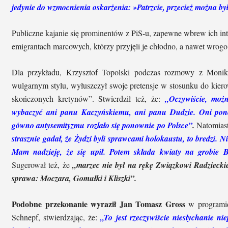
jedynie do wzmocnienia oskarżenia: »Patrzcie, przecież można był
Publiczne kajanie się prominentów z PiS-u, zapewne wbrew ich int
emigrantach marcowych, którzy przyjęli je chłodno, a nawet wrogo
Dla przykładu, Krzysztof Topolski podczas rozmowy z Moni
wulgarnym stylu, wyłuszczył swoje pretensje w stosunku do kierow
skończonych kretynów”. Stwierdził też, że:
„Oczywiście, możn
wybaczyć ani panu Kaczyńskiemu, ani panu Dudzie. Oni ponow
gówno antysemityzmu rozlało się ponownie po Polsce”
.
Natomiast
strasznie gadał, że Żydzi byli sprawcami holokaustu, to bredzi. Ni
Mam nadzieję, że się upił. Potem składa kwiaty na grobie 
Sugerował też, że
„marzec nie był na rękę Związkowi Radzieck
sprawa: Moczara, Gomułki i Kliszki”.
Podobne przekonanie wyraził Jan Tomasz Gross
w programie
Schnepf, stwierdzając, że:
„To jest rzeczywiście niesłychanie n