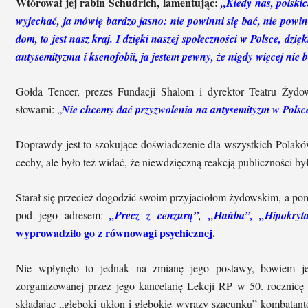
Wtórował jej rabin Schudrich, lamentując:
„Kiedy nas, polskic
wyjechać, ja mówię bardzo jasno: nie powinni się bać, nie powin
dom, to jest nasz kraj. I dzięki naszej społeczności w Polsce, dzięk
antysemityzmu i ksenofobii, ja jestem pewny, że nigdy więcej nie 
Gołda Tencer, prezes Fundacji Shalom i dyrektor Teatru Żyd
słowami: „
Nie chcemy dać przyzwolenia na antysemityzm w Polsc
Doprawdy jest to szokujące doświadczenie dla wszystkich Polakó
cechy, ale było też widać, że niewdzięczną reakcją publiczności b
Starał się przecież dogodzić swoim przyjaciołom żydowskim, a 
pod jego adresem:
„Precz z cenzurą”, „Hańba”, „Hipokryt
wyprowadziło go z równowagi psychicznej.
Nie wpłynęło to jednak na zmianę jego postawy, bowiem j
zorganizowanej przez jego kancelarię Lekcji RP w 50. rocznic
składając „głęboki ukłon i głębokie wyrazy szacunku” kombatan