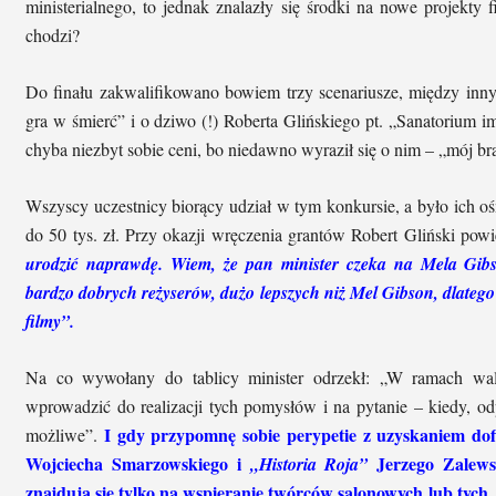
ministerialnego, to jednak znalazły się środki na nowe projekty 
chodzi?
Do finału zakwalifikowano bowiem trzy scenariusze, między in
gra w śmierć” i o dziwo (!) Roberta Glińskiego pt. „Sanatorium im
chyba niezbyt sobie ceni, bo niedawno wyraził się o nim – „mój brat
Wszyscy uczestnicy biorący udział w tym konkursie, a było ich o
do 50 tys. zł. Przy okazji wręczenia grantów Robert Gliński powi
urodzić naprawdę. Wiem, że pan minister czeka na Mela Gibs
bardzo dobrych reżyserów, dużo lepszych niż Mel Gibson, dlateg
filmy”.
Na co wywołany do tablicy minister odrzekł: „W ramach wa
wprowadzić do realizacji tych pomysłów i na pytanie – kiedy, odp
I gdy przypomnę sobie perypetie z uzyskaniem do
możliwe”.
Wojciecha Smarzowskiego i
Jerzego Zalewsk
„Historia Roja”
znajdują się tylko na wspieranie twórców salonowych lub tych,