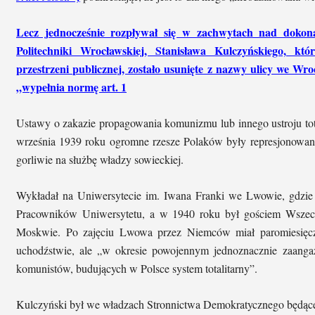
Lecz jednocześnie rozpływał się w zachwytach nad dokona
Politechniki Wrocławskiej, Stanisława Kulczyńskiego, k
przestrzeni publicznej, zostało usunięte z nazwy ulicy we Wr
„wypełnia normę art. 1
Ustawy o zakazie propagowania komunizmu lub innego ustroju tot
września 1939 roku ogromne rzesze Polaków były represjonowan
gorliwie na służbę władzy sowieckiej.
Wykładał na Uniwersytecie im. Iwana Franki we Lwowie, gdzie
Pracowników Uniwersytetu, a w 1940 roku był gościem Wsz
Moskwie. Po zajęciu Lwowa przez Niemców miał paromiesięcz
uchodźstwie, ale „w okresie powojennym jednoznacznie zaangażo
komunistów, budujących w Polsce system totalitarny”.
Kulczyński był we władzach Stronnictwa Demokratycznego będąc