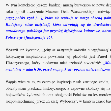
W tym kontekście jeszcze bardziej muszą bulwersować nowe decy
roku ogłosił utworzenie Muzeum Getta Warszawskiego, mówiąc
przez polski rząd […], które się wpisuje w naszą obecną pol
Budujemy wiele instytucji, które odwołują się do dziedzict
narodowego polskiego jest przecież dziedzictwo kulturowe, naro
Polsce żyje i funkcjonuje”[6].
Wyraził też życzenie,
„żeby ta instytucja mówiła o wzajemnej
Paweł 
faktycznym inspiratorem powstania tej placówki jest
Historycznego
, który niedawno miał czelność stwierdzić:
„Mom
mentalnie w latach 30. przed wojną, kiedy poziom antysemityzmu 
Wątpię więc w to, że czerpiąc inspirację z tak zatrutego źródła
obiektywizm przekazu historycznego, a zapewne skończy się na
bojowników żydowskich oraz obojętność Polaków na los mordow
rozpowszechnianej przez „Gazetę Wyborczą”, w tamtym czasie bawil