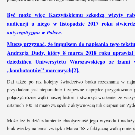
Być może więc Kaczyńskiemu szkodzą wizyty rab
audiencji u niego w listopadzie 2017 roku stwierdz
antysemityzmu w Polsce.
Muszę przyznać, że impulsem do napisania tego tekstu
Andrzeja Dudy, który 8 marca 2018 roku uprawiał n
dziedzińcu Uniwersytetu Warszawskiego ze łzami 
„kombatantów” marcowych[2].
Dał także po raz kolejny świadectwo braku rozeznania w na
przykładem jest nieporadnie i zapewne naprędce przygotowane
połączyć różne wątki naszej historii i stworzyć wrażenie, że wszy
ostatnich 100 lat miało związek z aktywnością lub cierpieniem Ży
Może też budzić zdumienie chaotyczność jego wywodu i naduży
brak wiedzy na temat związku Marca ’68 z faktyczną walką o niepo