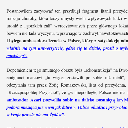
Postanowiłem zacytować ten przydługi fragment litanii prezy
rodzaju choroby, która toczy umysły wielu wpływowych ludzi w P
uronić z „gorzkich żali” wyrecytowanych przez głównego loka
Szewach
bowiem nie lada wyczynu, wprawiając w zachwyt nawet
i byłego ambasadora Izraela w Polsce, który z satysfakcją od
właśnie na tym uniwersytecie, gdzie się to działo, prosił o wy
polskiego”.
Dopełnieniem tego smutnego obrazu była „rekonstrukcja” na Dwor
emigranci marcowi „tu więcej zostawili po sobie niż mieli”,
odczytania tam przez Zofię Romaszewską listu od prezydenta, 
„Rzeczpospolitej Przyjaciół”, że „w niepodległej Polsce nie ma
ambasador Azari pozwoliła sobie na daleko posuniętą kryt
półtora miesiąca już wiem jak łatwo w Polsce obudzić i przywołać
w kraju prawie nie ma Żydów”.