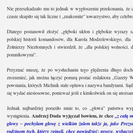
Nie przeszkadzało mu to jednak w wygłoszeniu przekonania, że c
czasie skupiło się tak liczne i „znakomite” towarzystwo, aby cele
Dlatego postanowił złożyć „głęboki ukłon i głębokie wyrazy 
polskiej historii komandosów, dla Karola Modzelewskiego, dl
Żołnierzy Niezłomnych i stwierdził, że „dla polskiej wolności, dl
pomnikowymi”.
Przyznać muszę, że po wysłuchaniu tego ględzenia długo doch
zrozumieć, jak można łączyć ponurą postać redaktora „Gazety W
powstania, których Michnik stale opluwa i nazywa bandytami. Sąd
się wydać niestosowne, ponieważ jeśli z kimkolwiek on się utożsam
Jednak najbardziej poraziło mnie to, co „głowa” państwa w
Andrzej Duda wyjęczał bowiem, że chce
wystąpienia.
„z całą m
głowy ‒ pochylam głowę z wielkim żalem także ja, jako Prezyde
rodzinom tych, którzy zginęli, chcę powiedzieć: proszę, wybaczci