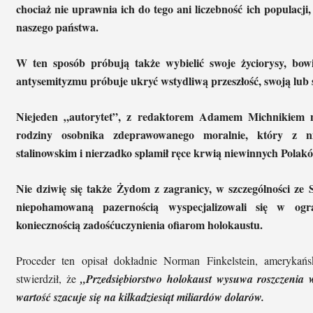
chociaż nie uprawnia ich do tego ani liczebność ich populacj
naszego państwa.
W ten sposób próbują także wybielić swoje życiorysy, bo
antysemityzmu próbuje ukryć wstydliwą przeszłość, swoją lub
Niejeden „autorytet”, z redaktorem Adamem Michnikiem n
rodziny osobnika zdeprawowanego moralnie, który z n
stalinowskim i nierzadko splamił ręce krwią niewinnych Polak
Nie dziwię się także Żydom z zagranicy, w szczególności z
niepohamowaną pazernością wyspecjalizowali się w og
koniecznością zadośćuczynienia ofiarom holokaustu.
Proceder ten opisał dokładnie Norman Finkelstein, amerykańs
stwierdził, że
„Przedsiębiorstwo holokaust wysuwa roszczenia w
wartość szacuje się na kilkadziesiąt miliardów dolarów.