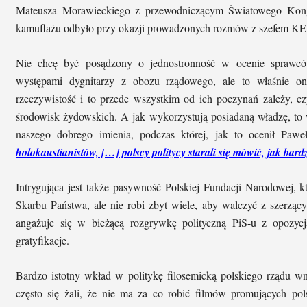
Mateusza Morawieckiego z przewodniczącym Światowego Kon
kamuflażu odbyło przy okazji prowadzonych rozmów z szefem KE
Nie chcę być posądzony o jednostronność w ocenie sprawcó
występami dygnitarzy z obozu rządowego, ale to właśnie on
rzeczywistość i to przede wszystkim od ich poczynań zależy, c
środowisk żydowskich. A jak wykorzystują posiadaną władzę, to w
naszego dobrego imienia, podczas której, jak to ocenił Pawe
holokaustianistów, […] polscy politycy starali się mówić, jak bar
Intrygująca jest także pasywność Polskiej Fundacji Narodowej, kt
Skarbu Państwa, ale nie robi zbyt wiele, aby walczyć z szerzą
angażuje się w bieżącą rozgrywkę polityczną PiS-u z opozyc
gratyfikacje.
Bardzo istotny wkład w politykę filosemicką polskiego rządu wnos
często się żali, że nie ma za co robić filmów promujących pol