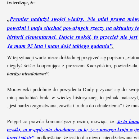
twierdząc, że
:
„
Premier nadużył swojej władzy. Nie miał prawa mówić
poważni i mają słuchać poważnych rzeczy na aktualny t
historii elementarnej. Dajcie spokój, to przecież nie je
Ja mam 93 lata i mam dość takiego gadania”
.
W tej sytuacji warto nieco dokładniej przyjrzeć się popisom „złot
niegdyś ściśle kooperująca z prezesem Kaczyńskim, powiedziała
bardzo nieudolnym”.
Morawiecki podobnie do prezydenta Dudy przyznał się do swojej
miną nadrabiać braki w wiedzy historycznej, to jednak mataczy
„jest bardzo zagmatwana, zawiła i trudna do odnalezienia” i że musi
Potępił co prawda komunistyczny reżim, mówiąc, że
„to ta han
czystki, za wypędzenia zbrodnicze, za to, że z naszego kraju wyj
braci i sióstr”,
podkreślając, że jest to dla niego „nieodżałowana wie