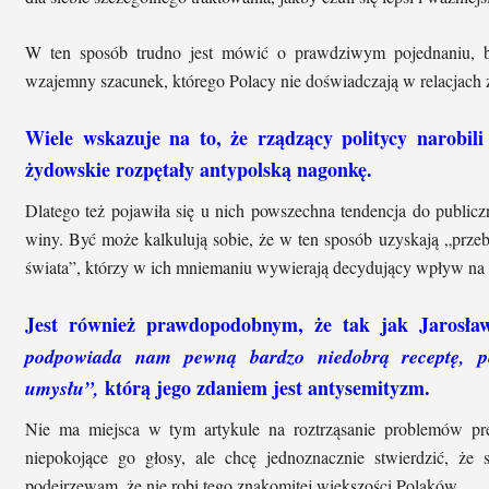
W ten sposób trudno jest mówić o prawdziwym pojednaniu, b
wzajemny szacunek, którego Polacy nie doświadczają w relacjac
Wiele wskazuje na to, że rządzący politycy narobili
żydowskie rozpętały antypolską nagonkę.
Dlatego też pojawiła się u nich powszechna tendencja do publiczn
winy. Być może kalkulują sobie, że w ten sposób uzyskają „prze
świata”, którzy w ich mniemaniu wywierają decydujący wpływ na 
Jest również prawdopodobnym, że tak jak Jarosła
podpowiada nam pewną bardzo niedobrą receptę, p
którą jego zdaniem jest antysemityzm.
umysłu”,
Nie ma miejsca w tym artykule na roztrząsanie problemów prez
niepokojące go głosy, ale chcę jednoznacznie stwierdzić, że
podejrzewam, że nie robi tego znakomitej większości Polaków.