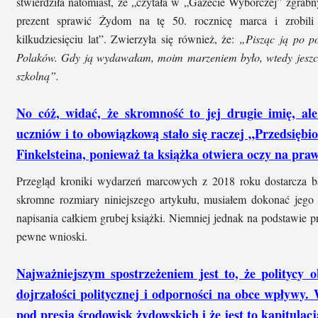
stwierdziła natomiast, że „czytała w „Gazecie Wyborczej” zgrabny 
prezent sprawić Żydom na tę 50. rocznicę marca i zrobili 
kilkudziesięciu lat”. Zwierzyła się również, że:
„Pisząc ją po p
Polaków. Gdy ją wydawałam, moim marzeniem było, wtedy jeszcze
szkolną”.
No cóż, widać, że skromność to jej drugie imię, ale
uczniów i to obowiązkową stało się raczej „Przedsięb
Finkelsteina, ponieważ ta książka otwiera oczy na pr
Przegląd kroniki wydarzeń marcowych z 2018 roku dostarcza ba
skromne rozmiary niniejszego artykułu, musiałem dokonać jego 
napisania całkiem grubej książki. Niemniej jednak na podstawie
pewne wnioski.
Najważniejszym spostrzeżeniem jest to, że politycy 
dojrzałości politycznej i odporności na obce wpływy. 
pod presją środowisk żydowskich i że jest to kapitula