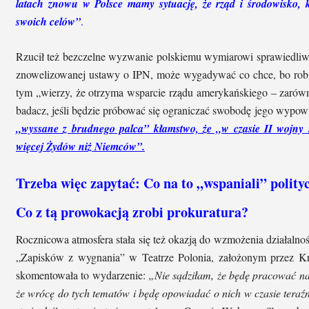
latach znowu w Polsce mamy sytuację, że rząd i środowisko, 
swoich celów”
.
Rzucił też bezczelne wyzwanie polskiemu wymiarowi sprawiedliwo
znowelizowanej ustawy o IPN, może wygadywać co chce, bo robi 
tym „wierzy, że otrzyma wsparcie rządu amerykańskiego – zarów
badacz, jeśli będzie próbować się ograniczać swobodę jego wypowi
„wyssane z brudnego palca” kłamstwo, że „w czasie II wojny ś
więcej Żydów niż Niemców”.
Trzeba więc zapytać: Co na to „wspaniali” polityc
Co z tą prowokacją zrobi prokuratura?
Rocznicowa atmosfera stała się też okazją do wzmożenia działalnoś
„Zapisków z wygnania” w Teatrze Polonia, założonym przez Kr
skomentowała to wydarzenie:
„Nie sądziłam, że będę pracować na
że wrócę do tych tematów i będę opowiadać o nich w czasie teraź