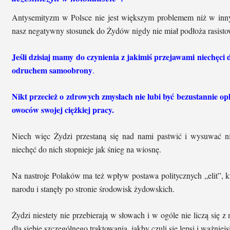
Antysemityzm w Polsce nie jest większym problemem niż w inn
nasz negatywny stosunek do Żydów nigdy nie miał podłoża rasisto
Jeśli dzisiaj mamy do czynienia z jakimiś przejawami niechęci d
odruchem samoobrony
.
Nikt przecież o zdrowych zmysłach nie lubi być bezustannie o
owoców swojej ciężkiej pracy.
Niech więc Żydzi przestaną się nad nami pastwić i wysuwać ni
niechęć do nich stopnieje jak śnieg na wiosnę.
Na nastroje Polaków ma też wpływ postawa politycznych „elit”, 
narodu i stanęły po stronie środowisk żydowskich.
Żydzi niestety nie przebierają w słowach i w ogóle nie liczą się 
dla siebie szczególnego traktowania, jakby czuli się lepsi i ważniejs