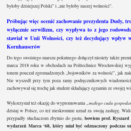
byłoby dzisiejszej Polski” i „nie byłoby naszej wolności”.
Próbując więc ocenić zachowanie prezydenta Dudy, tru
wyłącznie serwilizm, czy wypływa to z jego rodowodu
stawiał w Unii Wolności, czy też decydujący wpływ 
Kornhauserów
Do tego swoistego marszu pokutnego dołączył niestety także premi
marca 2018 roku w obchodach na Politechnice Wrocławskiej wygł
tonem pouczał zgromadzonych „bojowników za wolność”, jak należ
Nie wyszedł przy tym poza ramy podręcznikowych wiadomości 
zachowywał się trochę jak student składający egzamin ze swojej wi
Wykorzystał też okazję do wypromowania
„małego cudu gospodar
dzisiaj w Polsce, co też nieskromnie uznał za swoją zasługę. Wido
bowiem prof. Ryszard 
przypadły słuchaczom zbytnio do gustu,
wydarzeń Marca ‘68, który miał być odznaczony podczas uroc