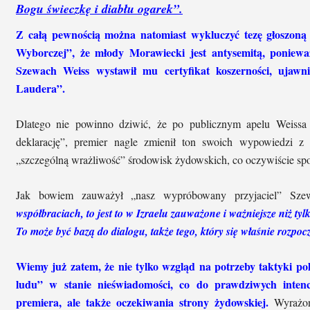
Bogu świeczkę i diabłu ogarek”.
Z całą pewnością można natomiast wykluczyć tezę głoszoną
Wyborczej”, że młody Morawiecki jest antysemitą, ponieważ
Szewach Weiss wystawił mu certyfikat koszerności, ujawnia
Laudera”.
Dlatego nie powinno dziwić, że po publicznym apelu Weissa 
deklarację”, premier nagle zmienił ton swoich wypowiedzi z
„szczególną wrażliwość” środowisk żydowskich, co oczywiście spot
Jak bowiem zauważył „nasz wypróbowany przyjaciel” Sz
współbraciach, to jest to w Izraelu zauważone i ważniejsze niż ty
To może być bazą do dialogu, także tego, który się właśnie rozpoc
Wiemy już zatem, że nie tylko wzgląd na potrzeby taktyki po
ludu” w stanie nieświadomości, co do prawdziwych inten
premiera, ale także oczekiwania strony żydowskiej.
Wyrażone