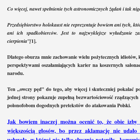
Co więcej, nawet spełnienie tych astronomicznych żądań i tak ni
Przedsiębiorstwo holokaust nie reprezentuje bowiem ani tych, któ
ani ich spadkobierców. Jest to najzwyklejsze wyłudzanie 
1].
cierpienia”[
Dlatego oburza mnie zachowanie wielu pożytecznych idiotów, 
perspektywami oszałamiających karier na koszernych salona
narodu.
Ten „owczy pęd” do tego, aby więcej i skuteczniej pokalać po
jednej strony pokazuje zupełną bezwartościowość rządzących 
polonofobom dogodnych pretekstów do atakowania Polski.
Jak bowiem inaczej można ocenić to, że obie izby 
większością głosów, bo przez aklamację nie udało 
uchwałę, w której nie tylko słusznie potępiły „komun