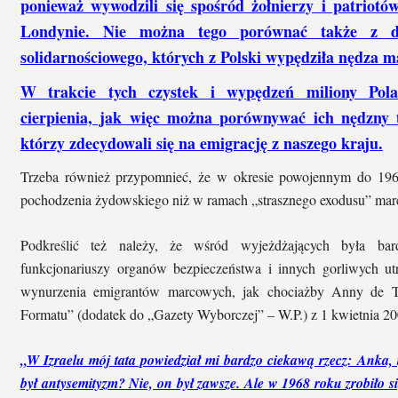
ponieważ wywodzili się spośród żołnierzy i patrio
Londynie. Nie można tego porównać także z d
solidarnościowego, których z Polski wypędziła nędza m
W trakcie tych czystek i wypędzeń miliony Pola
cierpienia, jak więc można porównywać ich nędzny t
którzy zdecydowali się na emigrację z naszego kraju.
Trzeba również przypomnieć, że w okresie powojennym do 196
pochodzenia żydowskiego niż w ramach „strasznego exodusu” marcow
Podkreślić też należy, że wśród wyjeżdżających była bar
funkcjonariuszy organów bezpieczeństwa i innych gorliwych u
wynurzenia emigrantów marcowych, jak chociażby Anny de T
Formatu” (dodatek do „Gazety Wyborczej” – W.P.) z 1 kwietnia 200
„W Izraelu mój tata powiedział mi bardzo ciekawą rzecz: Anka, ty
był antysemityzm? Nie, on był zawsze. Ale w 1968 roku zrobiło si