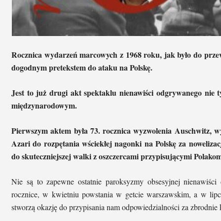
Rocznica wydarzeń marcowych z 1968 roku, jak było do przewi
dogodnym pretekstem do ataku na Polskę.
Jest to już drugi akt spektaklu nienawiści odgrywanego nie t
międzynarodowym.
Pierwszym aktem była 73. rocznica wyzwolenia Auschwitz, w
Azari do rozpętania wściekłej nagonki na Polskę za nowelizac
do skuteczniejszej walki z oszczercami przypisującymi Polako
Nie są to zapewne ostatnie paroksyzmy obsesyjnej nienawiści
rocznice, w kwietniu powstania w getcie warszawskim, a w li
stworzą okazję do przypisania nam odpowiedzialności za zbrodnie 