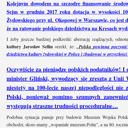
Kolejnym dowodem na szczodre finansowanie środow
Sejm w grudniu 2017 roku dotacja w wysokości 100
Żydowskiego przy ul. Okopowej w Warszawie, co jest d
że na ratowanie polskiego dziedzictwa na Kresach wyda
I żeby jeszcze bardziej podkreślić aberrację rządzących, odn
kultury Jarosław Sellin
orzekł, że:
„Polska
powinna poczynić
dziedzictwa kultury żydowskiej w Polsce i zbudować w przyszłoś
Oczywiście za pieniądze polskich podatników! I d
minister Gliński, wywodzący się zresztą z Unii 
niestety na 100-lecie naszej niepodległości nie
Polski, ponieważ pomimo szumnych zapewnień
występują straszne trudności proceduralne…
Podobna sytuacja panuje przy budowie Muzeum Wojska Polskie
obchodzi, skoro mamy „wspaniałe muzeum Polin”, a na 80. roczni