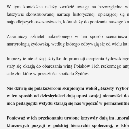
W tym kontekście należy zwrócić uwagę na bezwzględne wy
fałszywie skonstruowanej narracji historycznej, opierającej si
najpodlejszych oszczerstwach, która służy do poniżania naszego kr
Zasadniczy szkielet nakreślonego w ten sposób scenariusza
martyrologią żydowską, według którego odbywają się od wielu lat
Imprezy te nie służą już tylko do promocji cierpienia żydowskieg
stały się okazją do obarczania winą Polaków i ich rzekomego a
całe zło, które w przeszłości spotkało Żydów.
Nie dziwię się polakożercom skupionym wokół „Gazety Wyborcz
w ten sposób od dziesięcioleci dają upust swojej nienawiści
nich pedagogiki wstydu starają się nas wpędzić w permanentne
Ponieważ w ich przekonaniu urojone krzywdy dają im „mora
kluczowych pozycji w polskiej hierarchii społecznej, w któ