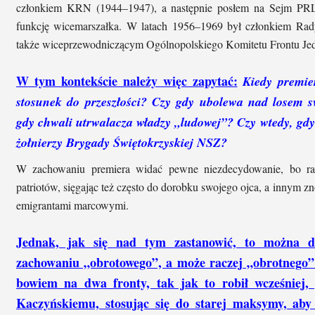
członkiem KRN (1944–1947), a następnie posłem na Sejm PRL
funkcję wicemarszałka. W latach 1956–1969 był członkiem Rady
także wiceprzewodniczącym Ogólnopolskiego Komitetu Frontu Je
W tym kontekście należy więc zapytać:
Kiedy premie
stosunek do przeszłości? Czy gdy ubolewa nad losem s
gdy chwali utrwalacza władzy „ludowej”? Czy wtedy, gdy
żołnierzy Brygady Świętokrzyskiej NSZ?
W zachowaniu premiera widać pewne niezdecydowanie, bo raz
patriotów, sięgając też często do dorobku swojego ojca, a innym z
emigrantami marcowymi.
Jednak, jak się nad tym zastanowić, to można d
zachowaniu „obrotowego”, a może raczej „obrotnego” 
bowiem na dwa fronty, tak jak to robił wcześniej,
Kaczyńskiemu, stosując się do starej maksymy, aby