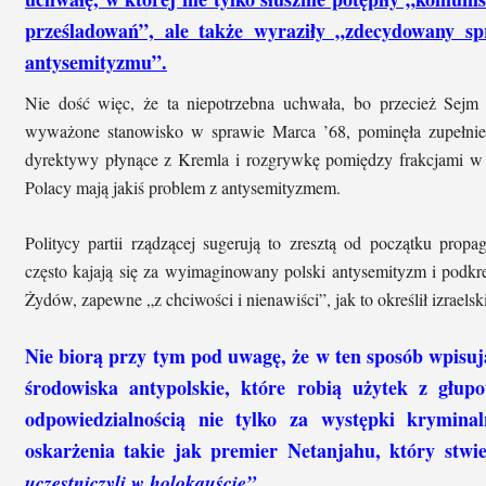
prześladowań”, ale także wyraziły „zdecydowany s
antysemityzmu”.
Nie dość więc, że ta niepotrzebna uchwała, bo przecież Sejm
wyważone stanowisko w sprawie Marca ’68, pominęła zupełnie 
dyrektywy płynące z Kremla i rozgrywkę pomiędzy frakcjami w 
Polacy mają jakiś problem z antysemityzmem.
Politycy partii rządzącej sugerują to zresztą od początku pro
często kajają się za wyimaginowany polski antysemityzm i podkre
Żydów, zapewne „z chciwości i nienawiści”, jak to określił izraelsk
Nie biorą przy tym pod uwagę, że w ten sposób wpisuj
środowiska antypolskie, które robią użytek z głupo
odpowiedzialnością nie tylko za występki krymina
oskarżenia takie jak premier Netanjahu, który stwie
uczestniczyli w holokauście”.