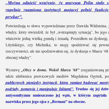
„Można odnieść wrażenie, że muzeum Polin stało si
zupełnie znamiona instytucji mającej pełnić funkcj
przekaz”.
Potwierdzają to słowa wypowiedziane przez Dawida Wildsteina,
władzy, który stwierdził, że był „wstrząśnięty sytuacją”, bo jeg
właściwie jedną wielką grandą i żenadą. Poszedłem na dyskusję,
Lityńskiego, czy Michnika, to mogę spodziewać się pewne
rzeczywistości, ale nie spodziewałem się, że dyskusja o Marcu ’6
obecnej władzy”.
Wystawę
„Obcy w domu. Wokół Marca ’68”
zorganizowaną prz
także ulubienica prawicowych mediów Magdalena Ogórek, p
publicznych pieniędzy instytucji, która zamiast budować mos
Trudno się jej dzi
podziały, pomawia i manipuluje faktami”.
antysemityzmu umieszczono jej wpis, w którym zapytał
nazwiska przez jego ojca z „Berman” na obecne.