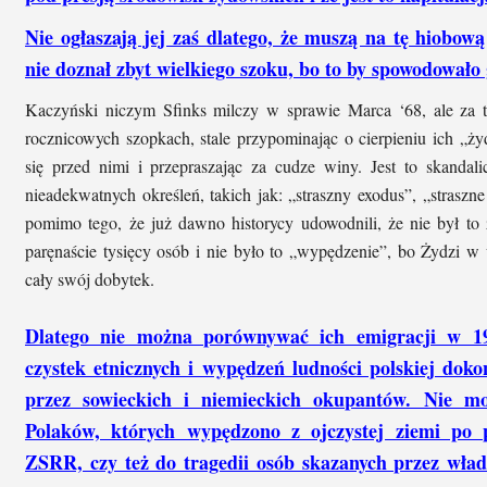
Nie ogłaszają jej zaś dlatego, że muszą na tę hiobow
nie doznał zbyt wielkiego szoku, bo to by spowodował
Kaczyński niczym Sfinks milczy w sprawie Marca ‘68, ale za 
rocznicowych szopkach, stale przypominając o cierpieniu ich „żyd
się przed nimi i przepraszając za cudze winy. Jest to skand
nieadekwatnych określeń, takich jak: „straszny exodus”, „straszn
pomimo tego, że już dawno historycy udowodnili, że nie był to
paręnaście tysięcy osób i nie było to „wypędzenie”, bo Żydzi w 
cały swój dobytek.
Dlatego nie można porównywać ich emigracji w 1
czystek etnicznych i wypędzeń ludności polskiej dok
przez sowieckich i niemieckich okupantów. Nie m
Polaków, których wypędzono z ojczystej ziemi po
ZSRR, czy też do tragedii osób skazanych przez wład