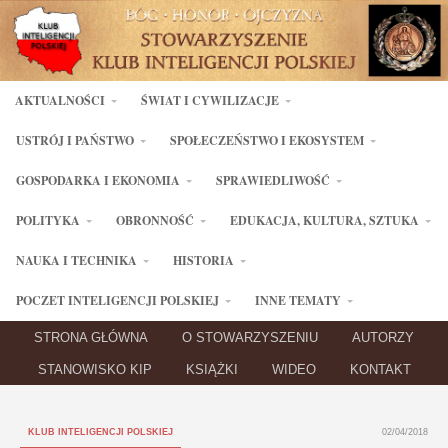
AKTUALNOŚCI
ŚWIAT I CYWILIZACJE
USTRÓJ I PAŃSTWO
SPOŁECZEŃSTWO I EKOSYSTEM
GOSPODARKA I EKONOMIA
SPRAWIEDLIWOŚĆ
POLITYKA
OBRONNOŚĆ
EDUKACJA, KULTURA, SZTUKA
NAUKA I TECHNIKA
HISTORIA
POCZET INTELIGENCJI POLSKIEJ
INNE TEMATY
STRONA GŁÓWNA
O STOWARZYSZENIU
AUTORZY
STANOWISKO KIP
KSIĄŻKI
WIDEO
KONTAKT
KLUB INTELIGENCJI POLSKIEJ
02/04/2018