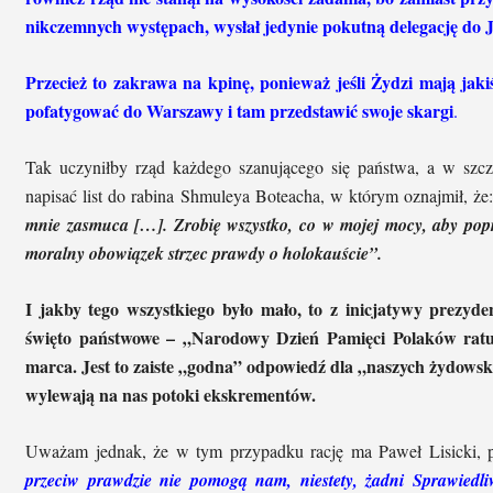
nikczemnych występach, wysłał jedynie pokutną delegację do J
Przecież to zakrawa na kpinę, ponieważ jeśli Żydzi mają jak
pofatygować do Warszawy i tam przedstawić swoje skargi
.
Tak uczyniłby rząd każdego szanującego się państwa, a w szcze
napisać list do rabina Shmuleya Boteacha, w którym oznajmił, że
mnie zasmuca […]. Zrobię wszystko, co w mojej mocy, aby popra
moralny obowiązek strzec prawdy o holokauście”.
I jakby tego wszystkiego było mało, to z inicjatywy prezyd
święto państwowe – „Narodowy Dzień Pamięci Polaków rat
marca. Jest to zaiste „godna” odpowiedź dla „naszych żydowskic
wylewają na nas potoki ekskrementów.
Uważam jednak, że w tym przypadku rację ma Paweł Lisicki, p
przeciw prawdzie nie pomogą nam, niestety, żadni Sprawiedli