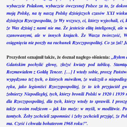
wybaczcie Polakom, wybaczcie ówczesnej Polsce za to, że dokon
moją Polskę, na tę naszą Polskę dzisiejszych czasów XXI wieku 
dzisiejsza Rzeczpospolita, że Wy wszyscy, ci, którzy wyjechali, ci
że Was dzisiaj z nami nie ma. Że jesteście elitą inteligencji, al
szanowanymi, ale w innych krajach. Że Wasza twórczość, 
osiągnięcia nie poszły na rachunek Rzeczypospolitej. Co za żal! J
Prezydent oznajmił także, że doznał nagłego olśnienia:
„Byłem 
Gdańskim pochylić głowę, złożyć kwiaty pod tablicą. Stamtą
Rozmawiałem z Gołdą Tencer. […] I wtedy sobie, proszę Państwa
wypędzono też tych, o których mówiłem, że walczyli o niepodleg
ręku, jako legioniści Rzeczypospolitej, że to ich przyjació
żołnierzy Niepodległej, tych, którzy bronili Polski w 1920 i 1939
dla Rzeczypospolitej, dla tych, którzy wtedy to sprawili. I pros
także swoim rodzicom – jak kto może: w myśli, w modlitwie. Po
tamtych. Żeby zechcieli zapomnieć i żeby zechcieli przyjąć, że Pols
ma. Cześć i chwała bohaterom 1968 roku!”.