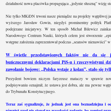
działalność nowa placówka propagująca „jedynie słuszną” wizję 
Nie tylko MKiDN trwoni nasze pieniądze na projekty wątpliwej jak
wyższego Jarosław Gowin, niegdyś prominentny polityk Platf
podejrzane inicjatywy. W ten sposób Michał Bilewicz zaink
Narodowego Centrum Nauki, których celem jest stworzenie „e
wstępne założenia zaprezentował podczas „seansów nienawiści” 
W świetle przedstawionych faktów nie da się 
buńczucznymi deklaracjami PiS-u i rzeczywistymi dzi
zawołanie bojowe: „Polska wstaje z kolan”, stało się t
Prezydent bowiem niczym faryzeusz mataczy w sprawie now
podpisywaniu oznajmił, że ustawa jest dobra, ale ma pewne wątp
do Trybunału Konstytucyjnego.
Teraz zaś sygnalizuje, że jednak jest ona beznadziejna i o
również rząd nie stanął na wysokości zadania, bo zamiast pr