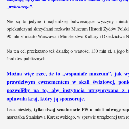
„wybranego”.
Nie są to jedyne i najbardziej bulwersujące wyczyny minist
opiekuńczymi skrzydłami rozkwita Muzeum Historii Żydów Polski
90 mln zł miasto Warszawa i Ministerstwo Kultury i Dziedzictwa
Na ten cel przekazano też działkę o wartości 130 mln zł, a jego b
środków publicznych.
Można więc rzec, że to „wspaniałe muzeum”, jak wyra
prawdziwym ewenementem w skali światowej, poni
pozwoliłby na to, aby instytucja utrzymywana z p
opluwała kraj, który ją sponsoruje.
tylko dwaj senatorowie PiS-u mieli odwagę za
Lecz niestety,
marszałka Stanisława Karczewskiego, w sprawie urządzonej tam r