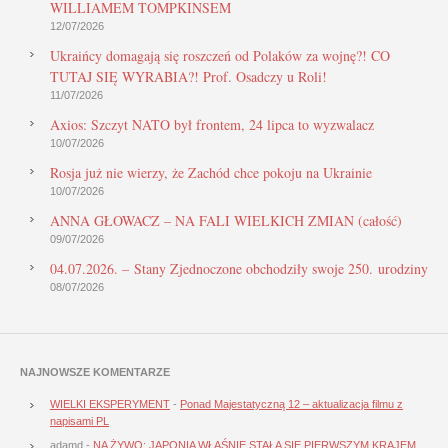
WILLIAMEM TOMPKINSEM
12/07/2026
Ukraińcy domagają się roszczeń od Polaków za wojnę?! CO
TUTAJ SIĘ WYRABIA?! Prof. Osadczy u Roli!
11/07/2026
Axios: Szczyt NATO był frontem, 24 lipca to wyzwalacz
10/07/2026
Rosja już nie wierzy, że Zachód chce pokoju na Ukrainie
10/07/2026
ANNA GŁOWACZ – NA FALI WIELKICH ZMIAN (całość)
09/07/2026
04.07.2026. – Stany Zjednoczone obchodziły swoje 250. urodziny
08/07/2026
NAJNOWSZE KOMENTARZE
WIELKI EKSPERYMENT
-
Ponad Majestatyczną 12 – aktualizacja filmu z
napisami PL
adamd
-
NA ŻYWO: JAPONIA WŁAŚNIE STAŁA SIĘ PIERWSZYM KRAJEM,