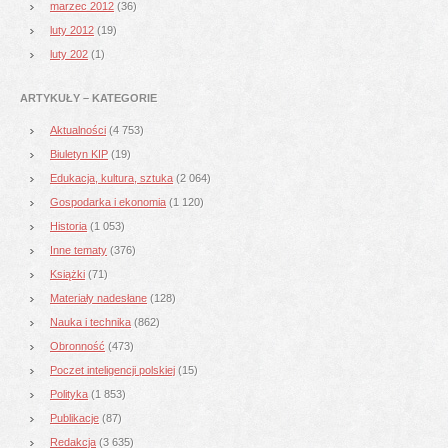
marzec 2012
(36)
luty 2012
(19)
luty 202
(1)
ARTYKUŁY – KATEGORIE
Aktualności
(4 753)
Biuletyn KIP
(19)
Edukacja, kultura, sztuka
(2 064)
Gospodarka i ekonomia
(1 120)
Historia
(1 053)
Inne tematy
(376)
Książki
(71)
Materiały nadesłane
(128)
Nauka i technika
(862)
Obronność
(473)
Poczet inteligencji polskiej
(15)
Polityka
(1 853)
Publikacje
(87)
Redakcja
(3 635)