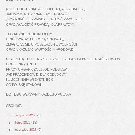
NIECH DUCH ŚPIĄCYCH POBUDZI, A TRZEBA TEŻ,
JAK WZYWAŁ CYPRIAN KAMIL NORWID :
„DORABIAĆ SIĘ PRAWDY”, „SŁUŻYĆ PRAWDZIE”
ORAZ „WALCZYĆ PRAWDĄ I DLA PRAWDY”.
TO ZADANIE PODEJMUJEMY
ODKRYWAJĄC I GŁOSZĄC PRAWDĘ,
ZMAGAJĄC SIĘ O POSZERZENIE WOLNOŚCI
ORAZ UKAZUJĄC WARTOŚCI NARODOWE.
REALIZUJĄC DOBRA SPOŁECZNE TRZEBA NAM PRZEKŁADAĆ SŁOWA W
CODZIENNY TRUD
PRACY ORGANICZNEJ „OD PODSTAW”,
JAK PRADZIADOWIE, DLA ODBUDOWY
I UMOCNIENIA WSZYSTKIEGO,
CO POLSKĘ STANOWI.
DO TEGO WZYWAMY KAŻDEGO POLAKA.
ARCHIWA
sierpień 2026
(7)
lipiec 2026
(19)
czerwiec 2026
(9)