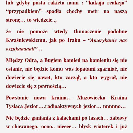
lub gdyby pusta rakieta nami : “kakaja reakcja”
“przypadkiem” spadła choćby metr na naszą
stronę… to wiedzcie..,
że nie pomoże wtedy tłumaczenie podobne
Kwaśniewskiemu, jak po Iraku –
“Amerykanie nas
oszukaaaaali”…
Między Odrą, a Bugiem kamień na kamieniu się nie
ostanie, nie będzie komu was łopatami zgarniać, nie
dowiecie się nawet, kto zaczął, a kto wygrał, nie
dowiecie się z pewnością…
Powstanie nowa kraina… Mazowiecka Kraina
Tysiąca Jezior….radioaktywnych jezior… nnnnno…
Nie będzie ganiania z kałachami po lasach… zabawy
w chowanego, oooo.. nieeee… błysk wiaterek i już