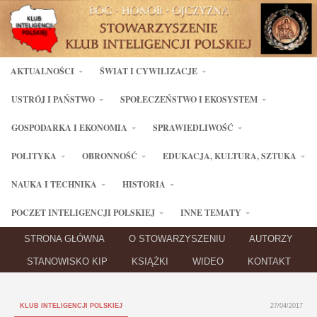
AKTUALNOŚCI
ŚWIAT I CYWILIZACJE
USTRÓJ I PAŃSTWO
SPOŁECZEŃSTWO I EKOSYSTEM
GOSPODARKA I EKONOMIA
SPRAWIEDLIWOŚĆ
POLITYKA
OBRONNOŚĆ
EDUKACJA, KULTURA, SZTUKA
NAUKA I TECHNIKA
HISTORIA
POCZET INTELIGENCJI POLSKIEJ
INNE TEMATY
STRONA GŁÓWNA
O STOWARZYSZENIU
AUTORZY
STANOWISKO KIP
KSIĄŻKI
WIDEO
KONTAKT
KLUB INTELIGENCJI POLSKIEJ
27/04/2017