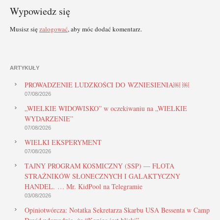
Wypowiedz się
Musisz się
zalogować
, aby móc dodać komentarz.
ARTYKUŁY
PROWADZENIE LUDZKOŚCI DO WZNIESIENIA￼ ￼
07/08/2026
„WIELKIE WIDOWISKO” w oczekiwaniu na „WIELKIE
WYDARZENIE”
07/08/2026
WIELKI EKSPERYMENT
07/08/2026
TAJNY PROGRAM KOSMICZNY (SSP) — FLOTA
STRAŻNIKÓW SŁONECZNYCH I GALAKTYCZNY
HANDEL. … Mr. KidPool na Telegramie
03/08/2026
Opiniotwórcza: Notatka Sekretarza Skarbu USA Bessenta w Camp