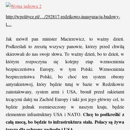
http://wpolityce.pl/…/292817-redzikowo-inauguracja-budowy-
t…
Jak mówił pan minister Macierewicz, to ważny dzień.
Podkreślali to zresztą wszyscy panowie, którzy przed chwilą
skierowali do nas swoje słowa. To ważny dzień, bo to dzień, w
którym rozpoczyna się kolejny etap wzmocnienia
bezpieczeństwa Europy, w tym Polski. Wzmocnienia
bezpieczeństwa Polski, bo choć ten system obrony
antyrakietowej, który będzie tutaj w bazie w Redzikowie
zainstalowany, system armi i USA, bronił przed rakietami
lecącymi dalej na Zachód Europy i taki jest jego główny cel, to
będzie jednak rozmieszczony w naszym kraju, będzie
Chcę to podkreślić z
elementem infrastruktury USA i NATO.
całą mocą, bo będzie to infrastruktura stała. Polacy są żywa
tarcza dla ochrony zachodu i USA.