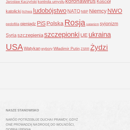
koronawirus
Kościół
kontrola umysłu
Jarosław Kaczyński
ludobójstwo
NWO
Niemcy
NATO
katolicki
lichwa
NBP
Rosja
PiS
Polska
syjonizm
pieniądz
pedofilia
satanizm
szczepionki
ukraina
UE
Syria
szczepienia
USA
Żydzi
Watykan
Władimir Putin
wybory
ZSRR
NASZE STANOWISKO
NARÓD POTRZEBUJE DUCHA I PRAWDY, GDYŻ
ONE PROWADZĄ NA DROGĘ DO WOLNOŚCI,
DOBRA I PIĘKNA.