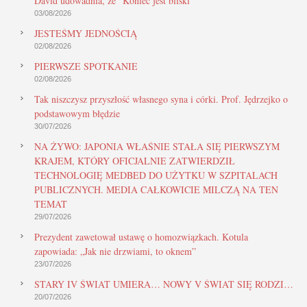
David udowadnia, że “Koniec jest bliski”
03/08/2026
JESTEŚMY JEDNOŚCIĄ
02/08/2026
PIERWSZE SPOTKANIE
02/08/2026
Tak niszczysz przyszłość własnego syna i córki. Prof. Jędrzejko o
podstawowym błędzie
30/07/2026
NA ŻYWO: JAPONIA WŁAŚNIE STAŁA SIĘ PIERWSZYM
KRAJEM, KTÓRY OFICJALNIE ZATWIERDZIŁ
TECHNOLOGIĘ MEDBED DO UŻYTKU W SZPITALACH
PUBLICZNYCH. MEDIA CAŁKOWICIE MILCZĄ NA TEN
TEMAT
29/07/2026
Prezydent zawetował ustawę o homozwiązkach. Kotula
zapowiada: „Jak nie drzwiami, to oknem”
23/07/2026
STARY IV ŚWIAT UMIERA… NOWY V ŚWIAT SIĘ RODZI…
20/07/2026