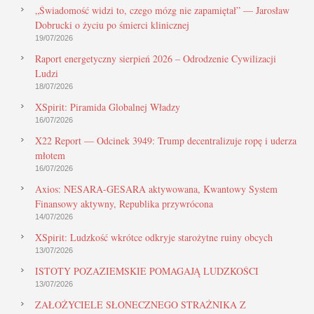
„Świadomość widzi to, czego mózg nie zapamiętał” — Jarosław
Dobrucki o życiu po śmierci klinicznej
19/07/2026
Raport energetyczny sierpień 2026 – Odrodzenie Cywilizacji
Ludzi
18/07/2026
XSpirit: Piramida Globalnej Władzy
16/07/2026
X22 Report — Odcinek 3949: Trump decentralizuje ropę i uderza
młotem
16/07/2026
Axios: NESARA-GESARA aktywowana, Kwantowy System
Finansowy aktywny, Republika przywrócona
14/07/2026
XSpirit: Ludzkość wkrótce odkryje starożytne ruiny obcych
13/07/2026
ISTOTY POZAZIEMSKIE POMAGAJĄ LUDZKOŚCI
13/07/2026
ZAŁOŻYCIELE SŁONECZNEGO STRAŻNIKA Z