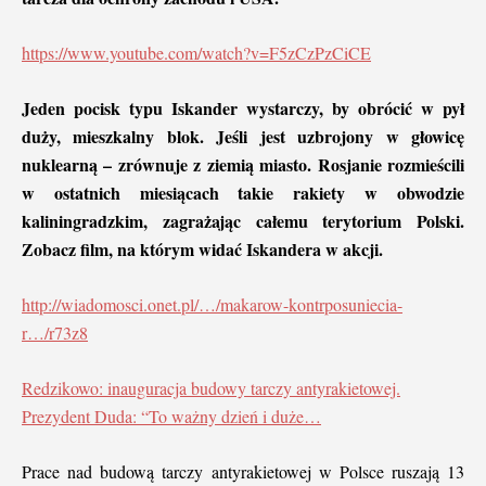
https://www.youtube.com/watch?v=F5zCzPzCiCE
Jeden pocisk typu Iskander wystarczy, by obrócić w pył
duży, mieszkalny blok. Jeśli jest uzbrojony w głowicę
nuklearną – zrównuje z ziemią miasto. Rosjanie rozmieścili
w ostatnich miesiącach takie rakiety w obwodzie
kaliningradzkim, zagrażając całemu terytorium Polski.
Zobacz film, na którym widać Iskandera w akcji.
http://wiadomosci.onet.pl/…/makarow-kontrposuniecia-
r…/r73z8
Redzikowo: inauguracja budowy tarczy antyrakietowej.
Prezydent Duda: “To ważny dzień i duże…
Prace nad budową tarczy antyrakietowej w Polsce ruszają 13