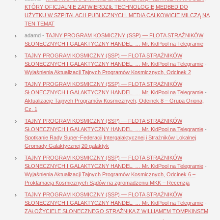
KTÓRY OFICJALNIE ZATWIERDZIŁ TECHNOLOGIĘ MEDBED DO
UŻYTKU W SZPITALACH PUBLICZNYCH. MEDIA CAŁKOWICIE MILCZĄ NA
TEN TEMAT
adamd
-
TAJNY PROGRAM KOSMICZNY (SSP) — FLOTA STRAŻNIKÓW
SŁONECZNYCH I GALAKTYCZNY HANDEL. … Mr. KidPool na Telegramie
TAJNY PROGRAM KOSMICZNY (SSP) — FLOTA STRAŻNIKÓW
SŁONECZNYCH I GALAKTYCZNY HANDEL. … Mr. KidPool na Telegramie
-
Wyjaśnienia Aktualizacji Tajnych Programów Kosmicznych, Odcinek 2
TAJNY PROGRAM KOSMICZNY (SSP) — FLOTA STRAŻNIKÓW
SŁONECZNYCH I GALAKTYCZNY HANDEL. … Mr. KidPool na Telegramie
-
Aktualizacje Tajnych Programów Kosmicznych, Odcinek 8 – Grupa Oriona,
Cz. 1
TAJNY PROGRAM KOSMICZNY (SSP) — FLOTA STRAŻNIKÓW
SŁONECZNYCH I GALAKTYCZNY HANDEL. … Mr. KidPool na Telegramie
-
Spotkanie Rady Super-Federacji Intergalaktycznej i Strażników Lokalnej
Gromady Galaktycznej 20 galaktyk
TAJNY PROGRAM KOSMICZNY (SSP) — FLOTA STRAŻNIKÓW
SŁONECZNYCH I GALAKTYCZNY HANDEL. … Mr. KidPool na Telegramie
-
Wyjaśnienia Aktualizacji Tajnych Programów Kosmicznych, Odcinek 6 –
Proklamacja Kosmicznych Sądów na zgromadzeniu MKK – Recenzja
TAJNY PROGRAM KOSMICZNY (SSP) — FLOTA STRAŻNIKÓW
SŁONECZNYCH I GALAKTYCZNY HANDEL. … Mr. KidPool na Telegramie
-
ZAŁOŻYCIELE SŁONECZNEGO STRAŻNIKA Z WILLIAMEM TOMPKINSEM