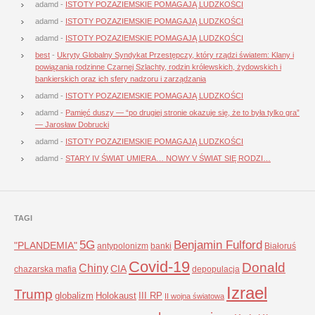
adamd
-
ISTOTY POZAZIEMSKIE POMAGAJĄ LUDZKOŚCI
adamd
-
ISTOTY POZAZIEMSKIE POMAGAJĄ LUDZKOŚCI
adamd
-
ISTOTY POZAZIEMSKIE POMAGAJĄ LUDZKOŚCI
best
-
Ukryty Globalny Syndykat Przestępczy, który rządzi światem: Klany i
powiązania rodzinne Czarnej Szlachty, rodzin królewskich, żydowskich i
bankierskich oraz ich sfery nadzoru i zarządzania
adamd
-
ISTOTY POZAZIEMSKIE POMAGAJĄ LUDZKOŚCI
adamd
-
Pamięć duszy — “po drugiej stronie okazuje się, że to była tylko gra”
— Jarosław Dobrucki
adamd
-
ISTOTY POZAZIEMSKIE POMAGAJĄ LUDZKOŚCI
adamd
-
STARY IV ŚWIAT UMIERA… NOWY V ŚWIAT SIĘ RODZI…
TAGI
5G
Benjamin Fulford
"PLANDEMIA"
antypolonizm
banki
Białoruś
Covid-19
Donald
Chiny
CIA
chazarska mafia
depopulacja
Izrael
Trump
globalizm
Holokaust
III RP
II wojna światowa