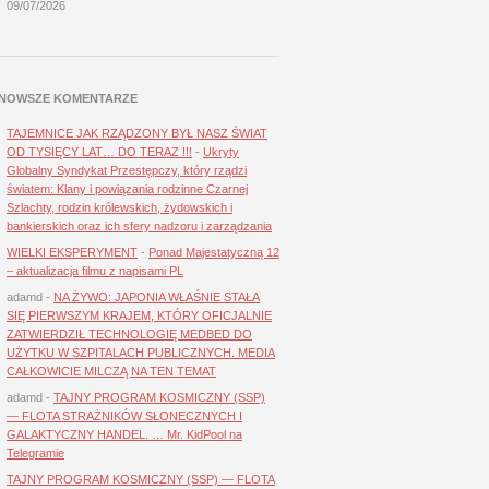
09/07/2026
NOWSZE KOMENTARZE
TAJEMNICE JAK RZĄDZONY BYŁ NASZ ŚWIAT
OD TYSIĘCY LAT… DO TERAZ !!!
-
Ukryty
Globalny Syndykat Przestępczy, który rządzi
światem: Klany i powiązania rodzinne Czarnej
Szlachty, rodzin królewskich, żydowskich i
bankierskich oraz ich sfery nadzoru i zarządzania
WIELKI EKSPERYMENT
-
Ponad Majestatyczną 12
– aktualizacja filmu z napisami PL
adamd
-
NA ŻYWO: JAPONIA WŁAŚNIE STAŁA
SIĘ PIERWSZYM KRAJEM, KTÓRY OFICJALNIE
ZATWIERDZIŁ TECHNOLOGIĘ MEDBED DO
UŻYTKU W SZPITALACH PUBLICZNYCH. MEDIA
CAŁKOWICIE MILCZĄ NA TEN TEMAT
adamd
-
TAJNY PROGRAM KOSMICZNY (SSP)
— FLOTA STRAŻNIKÓW SŁONECZNYCH I
GALAKTYCZNY HANDEL. … Mr. KidPool na
Telegramie
TAJNY PROGRAM KOSMICZNY (SSP) — FLOTA