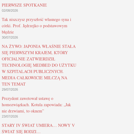
PIERWSZE SPOTKANIE
02/08/2026
Tak niszczysz przyszłość własnego syna i
córki. Prof. Jędrzejko o podstawowym
błędzie
30/07/2026
NA ŻYWO: JAPONIA WŁAŚNIE STAŁA
SIĘ PIERWSZYM KRAJEM, KTÓRY
OFICJALNIE ZATWIERDZIŁ
TECHNOLOGIĘ MEDBED DO UŻYTKU
W SZPITALACH PUBLICZNYCH.
MEDIA CAŁKOWICIE MILCZĄ NA
TEN TEMAT
29/07/2026
Prezydent zawetował ustawę o
homozwiązkach. Kotula zapowiada: „Jak
nie drzwiami, to oknem”
23/07/2026
STARY IV ŚWIAT UMIERA… NOWY V
ŚWIAT SIĘ RODZI…