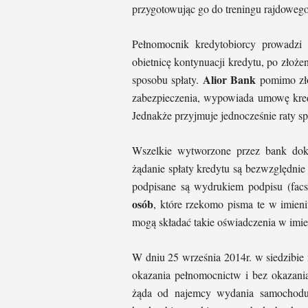
przygotowując go do treningu rajdowego
Pełnomocnik kredytobiorcy prowadzi
obietnicę kontynuacji kredytu, po złoże
Alior Bank
sposobu spłaty.
pomimo złoż
zabezpieczenia, wypowiada umowę kre
Jednakże przyjmuje jednocześnie raty s
Wszelkie wytworzone przez bank doku
żądanie spłaty kredytu są bezwzględni
podpisane są wydrukiem podpisu (facs
osób
, które rzekomo pisma te w imien
mogą składać takie oświadczenia w imien
W dniu 25 września 2014r. w siedzibie
okazania pełnomocnictw i bez okazania
żąda od najemcy wydania samochodu