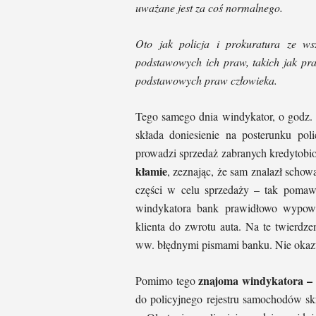
uważane jest za coś normalnego.
Oto jak policja i prokuratura ze ws
podstawowych ich praw, takich jak pr
podstawowych praw człowieka.
Tego samego dnia windykator, o godz. 
składa doniesienie na posterunku po
prowadzi sprzedaż zabranych kredytobi
kłamie
, zeznając, że sam znalazł scho
części w celu sprzedaży – tak pomaw
windykatora bank prawidłowo wypow
klienta do zwrotu auta. Na te twierdz
ww. błędnymi pismami banku. Nie okaz
znajoma windykatora – 
Pomimo tego
do policyjnego rejestru samochodów skr