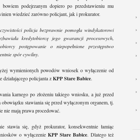
ię bowiem podejrzanym dopiero po przedstawieniu mu
inien wiedzieć zarówno policjant, jak i prokurator.
czywistości policja bezprawnie pomogła windykatorowi
zbawiała kredytobiorcę jego gwarancji procesowych,
tobiorcy postępowanie o niepopełnione przestępstwo
entnie spór cywilny.
wyżej wymienionych powodów wniosek o wyłączenie od
KPP Stare Babice
 działającego policjanta z
.
ania karnego po złożeniu takiego wniosku, a już przed
a obowiązku stawiania się przed wyłączonym organem, tj.
sie nie mają prawa procedować.
e stawia się, gdyż prokurator, konsekwentnie łamiąc
KPP Stare Babice
 wniosków o wyłączenie
. Dlatego też