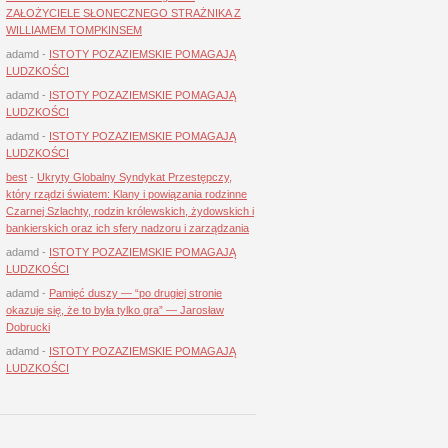
ZAŁOŻYCIELE SŁONECZNEGO STRAŻNIKA Z
WILLIAMEM TOMPKINSEM
adamd
-
ISTOTY POZAZIEMSKIE POMAGAJĄ
LUDZKOŚCI
adamd
-
ISTOTY POZAZIEMSKIE POMAGAJĄ
LUDZKOŚCI
adamd
-
ISTOTY POZAZIEMSKIE POMAGAJĄ
LUDZKOŚCI
best
-
Ukryty Globalny Syndykat Przestępczy,
który rządzi światem: Klany i powiązania rodzinne
Czarnej Szlachty, rodzin królewskich, żydowskich i
bankierskich oraz ich sfery nadzoru i zarządzania
adamd
-
ISTOTY POZAZIEMSKIE POMAGAJĄ
LUDZKOŚCI
adamd
-
Pamięć duszy — “po drugiej stronie
okazuje się, że to była tylko gra” — Jarosław
Dobrucki
adamd
-
ISTOTY POZAZIEMSKIE POMAGAJĄ
LUDZKOŚCI