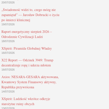
20/07/2026
„Świadomość widzi to, czego mózg nie
zapamiętał” — Jarosław Dobrucki o życiu
po śmierci klinicznej
19/07/2026
Raport energetyczny sierpień 2026 –
Odrodzenie Cywilizacji Ludzi
18/07/2026
XSpirit: Piramida Globalnej Władzy
16/07/2026
X22 Report — Odcinek 3949: Trump
decentralizuje ropę i uderza młotem
16/07/2026
Axios: NESARA-GESARA aktywowana,
Kwantowy System Finansowy aktywny,
Republika przywrócona
14/07/2026
XSpirit: Ludzkość wkrótce odkryje
starożytne ruiny obcych
13/07/2026