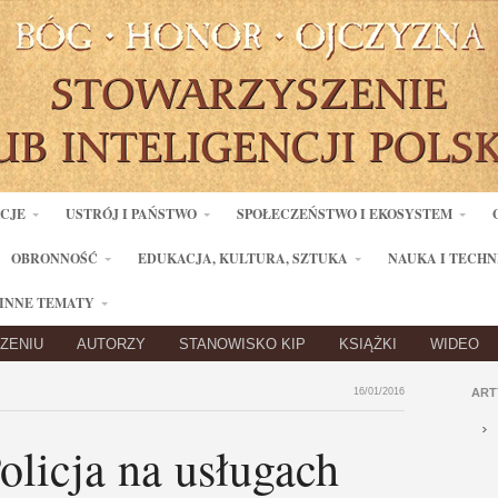
ACJE
USTRÓJ I PAŃSTWO
SPOŁECZEŃSTWO I EKOSYSTEM
OBRONNOŚĆ
EDUKACJA, KULTURA, SZTUKA
NAUKA I TECHN
INNE TEMATY
ZENIU
AUTORZY
STANOWISKO KIP
KSIĄŻKI
WIDEO
16/01/2016
ART
olicja na usługach