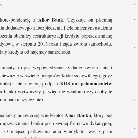
.
Alior Bank
 korespondencję z
. Uzyskuje on pisemną
niu dodatkowego zabezpieczenia i telefonicznym ustaleniu
enia obietnicy restrukturyzacji kredytu poprzez zmianę
dytową w sierpniu 2013 roku i żąda zwrotu samochodu.
płaty kredytu od najemcy samochodu.
menty, to jest wypowiedzenie, żądanie zwrotu auta i
e nieważne w świetle przepisów kodeksu cywilnego, gdyż
KRS ani pełnomocnictw
imile) i nie zawierają odpisu
iu banku wytworzyły (a więc nie wiadomo czy osoby te
iu banku czy też nie).
Alior Banku
 najemcy pojawia się windykator
, który bez
 upoważnienia banku jak i swojej firmy windykacyjnej,
. O miejscu parkowania auta windykator wie z pism