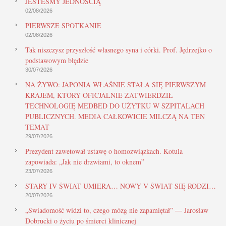
JESTEŚMY JEDNOŚCIĄ
02/08/2026
PIERWSZE SPOTKANIE
02/08/2026
Tak niszczysz przyszłość własnego syna i córki. Prof. Jędrzejko o
podstawowym błędzie
30/07/2026
NA ŻYWO: JAPONIA WŁAŚNIE STAŁA SIĘ PIERWSZYM
KRAJEM, KTÓRY OFICJALNIE ZATWIERDZIŁ
TECHNOLOGIĘ MEDBED DO UŻYTKU W SZPITALACH
PUBLICZNYCH. MEDIA CAŁKOWICIE MILCZĄ NA TEN
TEMAT
29/07/2026
Prezydent zawetował ustawę o homozwiązkach. Kotula
zapowiada: „Jak nie drzwiami, to oknem”
23/07/2026
STARY IV ŚWIAT UMIERA… NOWY V ŚWIAT SIĘ RODZI…
20/07/2026
„Świadomość widzi to, czego mózg nie zapamiętał” — Jarosław
Dobrucki o życiu po śmierci klinicznej