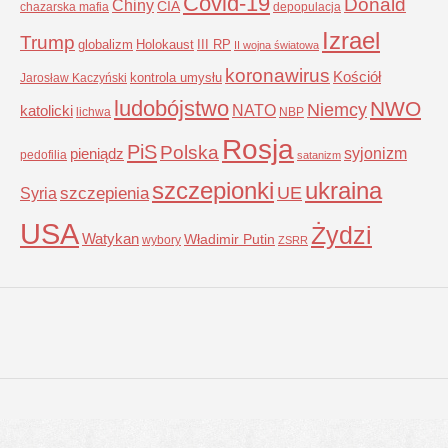
Covid-19
Donald
Chiny
CIA
chazarska mafia
depopulacja
Izrael
Trump
globalizm
Holokaust
III RP
II wojna światowa
koronawirus
Kościół
kontrola umysłu
Jarosław Kaczyński
ludobójstwo
NWO
Niemcy
NATO
katolicki
lichwa
NBP
Rosja
PiS
Polska
syjonizm
pieniądz
pedofilia
satanizm
szczepionki
ukraina
UE
Syria
szczepienia
USA
Żydzi
Watykan
Władimir Putin
wybory
ZSRR