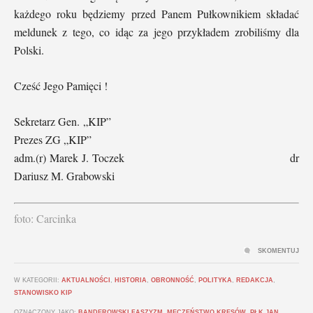
każdego roku będziemy przed Panem Pułkownikiem składać
meldunek z tego, co idąc za jego przykładem zrobiliśmy dla
Polski.
Cześć Jego Pamięci !
Sekretarz Gen. „KIP”
Prezes ZG „KIP”
adm.(r) Marek J. Toczek dr
Dariusz M. Grabowski
foto: Carcinka
SKOMENTUJ
W KATEGORII:
AKTUALNOŚCI
,
HISTORIA
,
OBRONNOŚĆ
,
POLITYKA
,
REDAKCJA
,
STANOWISKO KIP
OZNACZONY JAKO:
BANDEROWSKI FASZYZM
,
MĘCZEŃSTWO KRESÓW
,
PŁK JAN