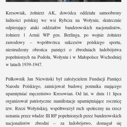
Kresowiak, żołnierz AK, dowódca oddziału samoobrony
ludności polskiej we wsi Rybcza na Wołyniu, skutecznie
odpierający ataki oddziałów banderowskich nacjonalistów,
żołnierz 1 Armii WP gen. Berlinga, po wojnie żołnierz
zawodowy – współtwórca sukcesów polskiego sportu,
niestrudzony obrońca pamięci o zbrodniach ludobójstwa
popełnionych na Podolu, Wołyniu i w Małopolsce Wschodniej
w latach 1939-1947.
Pułkownik Jan Niewiński był założycielem Fundacji Pamięci
Narodu Polskiego, zainicjował budowę pomnika mającego
upamiętniać męczeństwo Kresowian. Od lat, w dniu 11 lipca
organizował patriotyczne manifestacje upamiętniające rocznicę
tzw. Rzezi Wołyńskiej, współtworzył ruch społeczny na rzecz
uznania przez władze III RP popełnionych przez banderowskich
nacjonalistów zbrodni – za ludobójstwo, domagał się