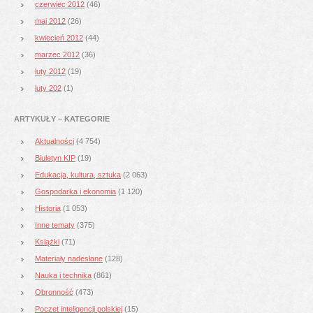
czerwiec 2012
(46)
maj 2012
(26)
kwiecień 2012
(44)
marzec 2012
(36)
luty 2012
(19)
luty 202
(1)
ARTYKUŁY – KATEGORIE
Aktualności
(4 754)
Biuletyn KIP
(19)
Edukacja, kultura, sztuka
(2 063)
Gospodarka i ekonomia
(1 120)
Historia
(1 053)
Inne tematy
(375)
Książki
(71)
Materiały nadesłane
(128)
Nauka i technika
(861)
Obronność
(473)
Poczet inteligencji polskiej
(15)