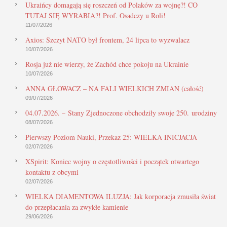
Ukraińcy domagają się roszczeń od Polaków za wojnę?! CO
TUTAJ SIĘ WYRABIA?! Prof. Osadczy u Roli!
11/07/2026
Axios: Szczyt NATO był frontem, 24 lipca to wyzwalacz
10/07/2026
Rosja już nie wierzy, że Zachód chce pokoju na Ukrainie
10/07/2026
ANNA GŁOWACZ – NA FALI WIELKICH ZMIAN (całość)
09/07/2026
04.07.2026. – Stany Zjednoczone obchodziły swoje 250. urodziny
08/07/2026
Pierwszy Poziom Nauki, Przekaz 25: WIELKA INICJACJA
02/07/2026
XSpirit: Koniec wojny o częstotliwości i początek otwartego
kontaktu z obcymi
02/07/2026
WIELKA DIAMENTOWA ILUZJA: Jak korporacja zmusiła świat
do przepłacania za zwykłe kamienie
29/06/2026