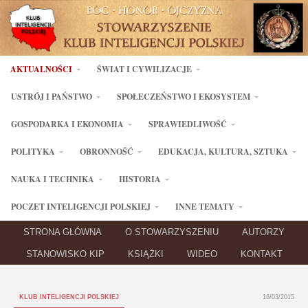
AKTUALNOŚCI
ŚWIAT I CYWILIZACJE
USTRÓJ I PAŃSTWO
SPOŁECZEŃSTWO I EKOSYSTEM
GOSPODARKA I EKONOMIA
SPRAWIEDLIWOŚĆ
POLITYKA
OBRONNOŚĆ
EDUKACJA, KULTURA, SZTUKA
NAUKA I TECHNIKA
HISTORIA
POCZET INTELIGENCJI POLSKIEJ
INNE TEMATY
STRONA GŁÓWNA
O STOWARZYSZENIU
AUTORZY
STANOWISKO KIP
KSIĄŻKI
WIDEO
KONTAKT
KLUB INTELIGENCJI POLSKIEJ
16/03/2015