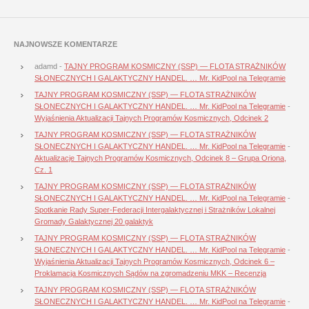
NAJNOWSZE KOMENTARZE
adamd
-
TAJNY PROGRAM KOSMICZNY (SSP) — FLOTA STRAŻNIKÓW
SŁONECZNYCH I GALAKTYCZNY HANDEL. … Mr. KidPool na Telegramie
TAJNY PROGRAM KOSMICZNY (SSP) — FLOTA STRAŻNIKÓW
SŁONECZNYCH I GALAKTYCZNY HANDEL. … Mr. KidPool na Telegramie
-
Wyjaśnienia Aktualizacji Tajnych Programów Kosmicznych, Odcinek 2
TAJNY PROGRAM KOSMICZNY (SSP) — FLOTA STRAŻNIKÓW
SŁONECZNYCH I GALAKTYCZNY HANDEL. … Mr. KidPool na Telegramie
-
Aktualizacje Tajnych Programów Kosmicznych, Odcinek 8 – Grupa Oriona,
Cz. 1
TAJNY PROGRAM KOSMICZNY (SSP) — FLOTA STRAŻNIKÓW
SŁONECZNYCH I GALAKTYCZNY HANDEL. … Mr. KidPool na Telegramie
-
Spotkanie Rady Super-Federacji Intergalaktycznej i Strażników Lokalnej
Gromady Galaktycznej 20 galaktyk
TAJNY PROGRAM KOSMICZNY (SSP) — FLOTA STRAŻNIKÓW
SŁONECZNYCH I GALAKTYCZNY HANDEL. … Mr. KidPool na Telegramie
-
Wyjaśnienia Aktualizacji Tajnych Programów Kosmicznych, Odcinek 6 –
Proklamacja Kosmicznych Sądów na zgromadzeniu MKK – Recenzja
TAJNY PROGRAM KOSMICZNY (SSP) — FLOTA STRAŻNIKÓW
SŁONECZNYCH I GALAKTYCZNY HANDEL. … Mr. KidPool na Telegramie
-