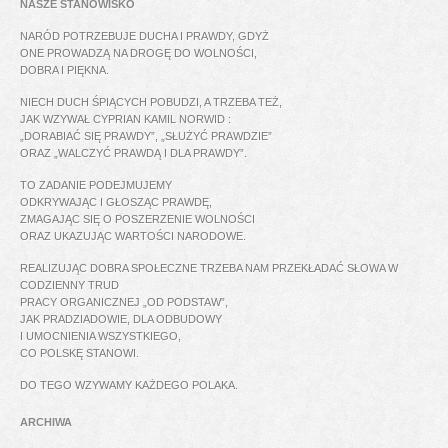
NASZE STANOWISKO
NARÓD POTRZEBUJE DUCHA I PRAWDY, GDYŻ
ONE PROWADZĄ NA DROGĘ DO WOLNOŚCI,
DOBRA I PIĘKNA.
NIECH DUCH ŚPIĄCYCH POBUDZI, A TRZEBA TEŻ,
JAK WZYWAŁ CYPRIAN KAMIL NORWID :
„DORABIAĆ SIĘ PRAWDY”, „SŁUŻYĆ PRAWDZIE”
ORAZ „WALCZYĆ PRAWDĄ I DLA PRAWDY”.
TO ZADANIE PODEJMUJEMY
ODKRYWAJĄC I GŁOSZĄC PRAWDĘ,
ZMAGAJĄC SIĘ O POSZERZENIE WOLNOŚCI
ORAZ UKAZUJĄC WARTOŚCI NARODOWE.
REALIZUJĄC DOBRA SPOŁECZNE TRZEBA NAM PRZEKŁADAĆ SŁOWA W
CODZIENNY TRUD
PRACY ORGANICZNEJ „OD PODSTAW”,
JAK PRADZIADOWIE, DLA ODBUDOWY
I UMOCNIENIA WSZYSTKIEGO,
CO POLSKĘ STANOWI.
DO TEGO WZYWAMY KAŻDEGO POLAKA.
ARCHIWA