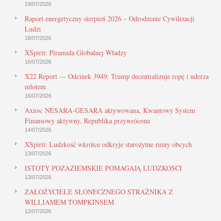
19/07/2026
Raport energetyczny sierpień 2026 – Odrodzenie Cywilizacji
Ludzi
18/07/2026
XSpirit: Piramida Globalnej Władzy
16/07/2026
X22 Report — Odcinek 3949: Trump decentralizuje ropę i uderza
młotem
16/07/2026
Axios: NESARA-GESARA aktywowana, Kwantowy System
Finansowy aktywny, Republika przywrócona
14/07/2026
XSpirit: Ludzkość wkrótce odkryje starożytne ruiny obcych
13/07/2026
ISTOTY POZAZIEMSKIE POMAGAJĄ LUDZKOŚCI
13/07/2026
ZAŁOŻYCIELE SŁONECZNEGO STRAŻNIKA Z
WILLIAMEM TOMPKINSEM
12/07/2026