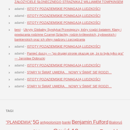
ZAŁOŻYCIELE SŁONECZNEGO STRAŻNIKA Z WILLIAMEM TOMPKINSEM
adamd
-
ISTOTY POZAZIEMSKIE POMAGAJĄ LUDZKOŚCI
adamd
-
ISTOTY POZAZIEMSKIE POMAGAJĄ LUDZKOŚCI
adamd
-
ISTOTY POZAZIEMSKIE POMAGAJĄ LUDZKOŚCI
best
-
Ukryty Globalny Syndykat Przestępczy, który rządzi światem: Klany i
powiązania rodzinne Czarnej Szlachty, rodzin królewskich, żydowskich i
bankierskich oraz ich sfery nadzoru i zarządzania
adamd
-
ISTOTY POZAZIEMSKIE POMAGAJĄ LUDZKOŚCI
adamd
-
Pamięć duszy — “po drugiej stronie okazuje się, że to była tylko gra”
— Jarosław Dobrucki
adamd
-
ISTOTY POZAZIEMSKIE POMAGAJĄ LUDZKOŚCI
adamd
-
STARY IV ŚWIAT UMIERA… NOWY V ŚWIAT SIĘ RODZI…
adamd
-
ISTOTY POZAZIEMSKIE POMAGAJĄ LUDZKOŚCI
adamd
-
STARY IV ŚWIAT UMIERA… NOWY V ŚWIAT SIĘ RODZI…
TAGI
5G
Benjamin Fulford
"PLANDEMIA"
antypolonizm
banki
Białoruś