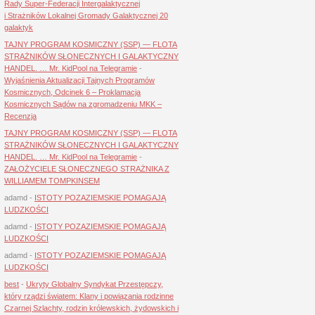
Rady Super-Federacji Intergalaktycznej
i Strażników Lokalnej Gromady Galaktycznej 20
galaktyk
TAJNY PROGRAM KOSMICZNY (SSP) — FLOTA
STRAŻNIKÓW SŁONECZNYCH I GALAKTYCZNY
HANDEL. … Mr. KidPool na Telegramie
-
Wyjaśnienia Aktualizacji Tajnych Programów
Kosmicznych, Odcinek 6 – Proklamacja
Kosmicznych Sądów na zgromadzeniu MKK –
Recenzja
TAJNY PROGRAM KOSMICZNY (SSP) — FLOTA
STRAŻNIKÓW SŁONECZNYCH I GALAKTYCZNY
HANDEL. … Mr. KidPool na Telegramie
-
ZAŁOŻYCIELE SŁONECZNEGO STRAŻNIKA Z
WILLIAMEM TOMPKINSEM
adamd
-
ISTOTY POZAZIEMSKIE POMAGAJĄ
LUDZKOŚCI
adamd
-
ISTOTY POZAZIEMSKIE POMAGAJĄ
LUDZKOŚCI
adamd
-
ISTOTY POZAZIEMSKIE POMAGAJĄ
LUDZKOŚCI
best
-
Ukryty Globalny Syndykat Przestępczy,
który rządzi światem: Klany i powiązania rodzinne
Czarnej Szlachty, rodzin królewskich, żydowskich i