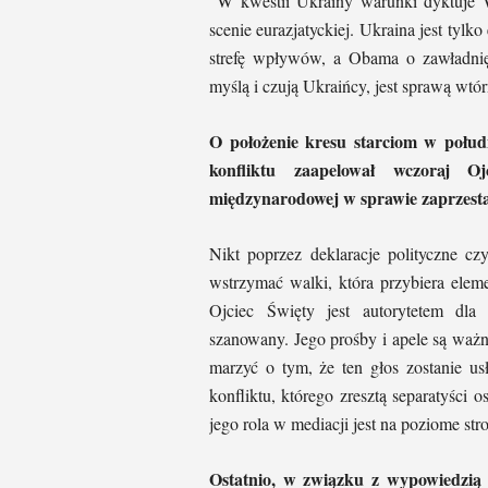
W kwestii Ukrainy warunki dyktuje W
scenie eurazjatyckiej. Ukraina jest tylk
strefę wpływów, a Obama o zawładni
myślą i czują Ukraińcy, jest sprawą wtór
O położenie kresu starciom w połud
konfliktu zaapelował wczoraj O
międzynarodowej w sprawie zaprzest
Nikt poprzez deklaracje polityczne cz
wstrzymać walki, która przybiera eleme
Ojciec Święty jest autorytetem dla 
szanowany. Jego prośby i apele są ważn
marzyć o tym, że ten głos zostanie us
konfliktu, którego zresztą separatyści 
jego rola w mediacji jest na poziome str
Ostatnio, w związku z wypowiedzią 