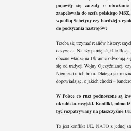
pojawiły się zarzuty o obrażanie
zaapelowała do szefa polskiego MSZ, 
wpadką Schetyny czy bardziej z cyni
do podsycania nastrojów?
Trzeba się trzymać realiów historycznyc
oczywistą. Należy pamiętać, iż to Rosj
obecne władze na Ukrainie odwołują się
się od tradycji Wojny Ojczyźnianej, c
Niemiec i u ich boku. Dlatego jak moż
dopowiadając, o jakich chodzi – bander
W Polsce co rusz podnoszone są kw
ukraińsko-rosyjski. Konflikt, mimo i
być rozpatrywany na płaszczyźnie 
To jest konflikt UE, NATO z jednej str