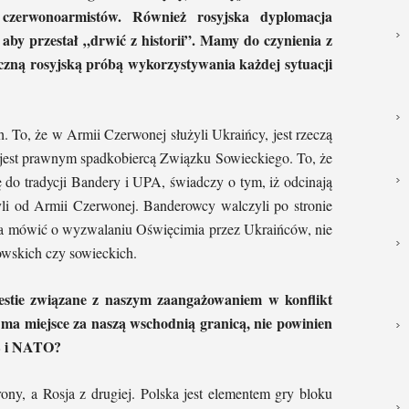
 czerwonoarmistów. Również rosyjska dyplomacja
aby przestał „drwić z historii”. Mamy do czynienia z
czną rosyjską próbą wykorzystywania każdej sytuacji
h. To, że w Armii Czerwonej służyli Ukraińcy, jest rzeczą
a jest prawnym spadkobiercą Związku Sowieckiego. To, że
 do tradycji Bandery i UPA, świadczy o tym, iż odcinają
zyli od Armii Czerwonej. Banderowcy walczyli po stronie
na mówić o wyzwalaniu Oświęcimia przez Ukraińców, nie
owskich czy sowieckich.
estie związane z naszym zaangażowaniem w konflikt
ż ma miejsce za naszą wschodnią granicą, nie powinien
UE i NATO?
ony, a Rosja z drugiej. Polska jest elementem gry bloku