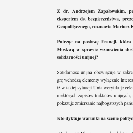
Z dr. Andrzejem Zapałowskim, pr
ekspertem ds. bezpieczeństwa, prez
Geopolitycznego, rozmawia Mariusz K
Patrząc na postawę Francji, któr
Moskwą w sprawie wznowienia dost
solidarności unijnej?
Solidarność unijna obowiązuje w zakre
grę wchodzą elementy wyłącznie intere
iż w takiej sytuacji Unia weryfikuje ce
niektórych zapisów traktatów unijnych, 
pokazuje zmierzanie najbogatszych pań
Kto dyktuje warunki na scenie polity