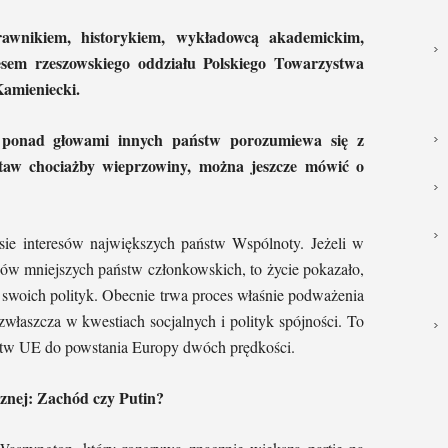
awnikiem, historykiem, wykładowcą akademickim,
esem rzeszowskiego oddziału Polskiego Towarzystwa
amieniecki.
a ponad głowami innych państw porozumiewa się z
aw chociażby wieprzowiny, można jeszcze mówić o
sie interesów największych państw Wspólnoty. Jeżeli w
sów mniejszych państw członkowskich, to życie pokazało,
le swoich polityk. Obecnie trwa proces właśnie podważenia
zwłaszcza w kwestiach socjalnych i polityk spójności. To
stw UE do powstania Europy dwóch prędkości.
cznej: Zachód czy Putin?