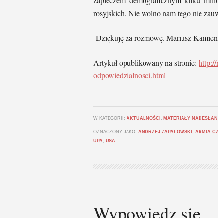
zapleczem demograficznym kilku mili
rosyjskich. Nie wolno nam tego nie zau
Dziękuję za rozmowę. Mariusz Kamieni
Artykuł opublikowany na stronie:
http:/
odpowiedzialnosci.html
W KATEGORII:
AKTUALNOŚCI
,
MATERIAŁY NADESŁAN
OZNACZONY JAKO:
ANDRZEJ ZAPAŁOWSKI
,
ARMIA C
UPA
,
USA
Wypowiedz się