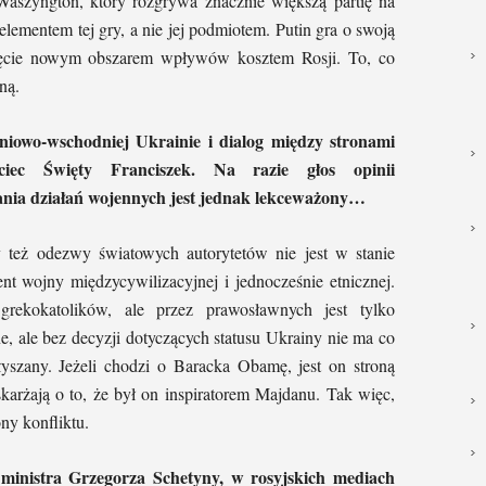
aszyngton, który rozgrywa znacznie większą partię na
o elementem tej gry, a nie jej podmiotem. Putin gra o swoją
ęcie nowym obszarem wpływów kosztem Rosji. To, co
ną.
niowo-wschodniej Ukrainie i dialog między stronami
jciec Święty Franciszek. Na razie głos opinii
ania działań wojennych jest jednak lekceważony…
y też odezwy światowych autorytetów nie jest w stanie
nt wojny międzycywilizacyjnej i jednocześnie etnicznej.
grekokatolików, ale przez prawosławnych jest tylko
e, ale bez decyzji dotyczących statusu Ukrainy nie ma co
łyszany. Jeżeli chodzi o Baracka Obamę, jest on stroną
oskarżają o to, że był on inspiratorem Majdanu. Tak więc,
ony konfliktu.
ministra Grzegorza Schetyny, w rosyjskich mediach