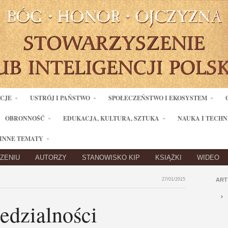
ACJE
USTRÓJ I PAŃSTWO
SPOŁECZEŃSTWO I EKOSYSTEM
OBRONNOŚĆ
EDUKACJA, KULTURA, SZTUKA
NAUKA I TECHN
INNE TEMATY
ZENIU
AUTORZY
STANOWISKO KIP
KSIĄŻKI
WIDEO
27/01/2015
ART
edzialności