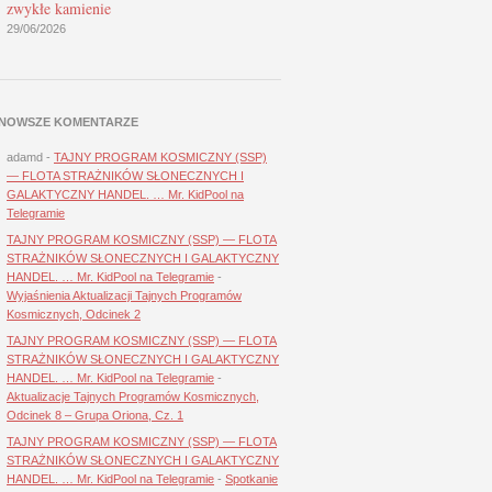
zwykłe kamienie
29/06/2026
NOWSZE KOMENTARZE
adamd
-
TAJNY PROGRAM KOSMICZNY (SSP)
— FLOTA STRAŻNIKÓW SŁONECZNYCH I
GALAKTYCZNY HANDEL. … Mr. KidPool na
Telegramie
TAJNY PROGRAM KOSMICZNY (SSP) — FLOTA
STRAŻNIKÓW SŁONECZNYCH I GALAKTYCZNY
HANDEL. … Mr. KidPool na Telegramie
-
Wyjaśnienia Aktualizacji Tajnych Programów
Kosmicznych, Odcinek 2
TAJNY PROGRAM KOSMICZNY (SSP) — FLOTA
STRAŻNIKÓW SŁONECZNYCH I GALAKTYCZNY
HANDEL. … Mr. KidPool na Telegramie
-
Aktualizacje Tajnych Programów Kosmicznych,
Odcinek 8 – Grupa Oriona, Cz. 1
TAJNY PROGRAM KOSMICZNY (SSP) — FLOTA
STRAŻNIKÓW SŁONECZNYCH I GALAKTYCZNY
HANDEL. … Mr. KidPool na Telegramie
-
Spotkanie