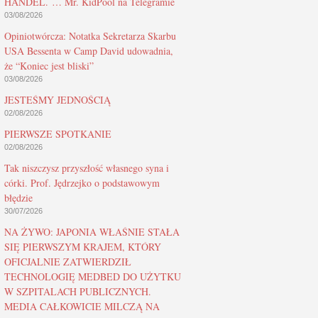
HANDEL. … Mr. KidPool na Telegramie
03/08/2026
Opiniotwórcza: Notatka Sekretarza Skarbu
USA Bessenta w Camp David udowadnia,
że “Koniec jest bliski”
03/08/2026
JESTEŚMY JEDNOŚCIĄ
02/08/2026
PIERWSZE SPOTKANIE
02/08/2026
Tak niszczysz przyszłość własnego syna i
córki. Prof. Jędrzejko o podstawowym
błędzie
30/07/2026
NA ŻYWO: JAPONIA WŁAŚNIE STAŁA
SIĘ PIERWSZYM KRAJEM, KTÓRY
OFICJALNIE ZATWIERDZIŁ
TECHNOLOGIĘ MEDBED DO UŻYTKU
W SZPITALACH PUBLICZNYCH.
MEDIA CAŁKOWICIE MILCZĄ NA