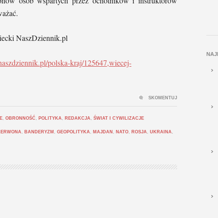
onów osób wspartych przez ochotników i instruktorów
ważać.
ecki NaszDziennik.pl
NAJ
/naszdziennik.pl/polska-kraj/125647,wiecej-
SKOMENTUJ
E
,
OBRONNOŚĆ
,
POLITYKA
,
REDAKCJA
,
ŚWIAT I CYWILIZACJE
ZERWONA
,
BANDERYZM
,
GEOPOLITYKA
,
MAJDAN
,
NATO
,
ROSJA
,
UKRAINA
,