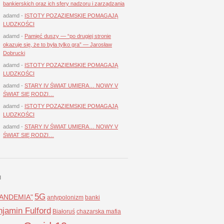
bankierskich oraz ich sfery nadzoru i zarządzania
adamd
-
ISTOTY POZAZIEMSKIE POMAGAJĄ
LUDZKOŚCI
adamd
-
Pamięć duszy — “po drugiej stronie
okazuje się, że to była tylko gra” — Jarosław
Dobrucki
adamd
-
ISTOTY POZAZIEMSKIE POMAGAJĄ
LUDZKOŚCI
adamd
-
STARY IV ŚWIAT UMIERA… NOWY V
ŚWIAT SIĘ RODZI…
adamd
-
ISTOTY POZAZIEMSKIE POMAGAJĄ
LUDZKOŚCI
adamd
-
STARY IV ŚWIAT UMIERA… NOWY V
ŚWIAT SIĘ RODZI…
I
5G
LANDEMIA"
antypolonizm
banki
jamin Fulford
Białoruś
chazarska mafia