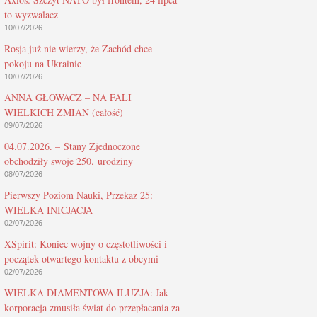
to wyzwalacz
10/07/2026
Rosja już nie wierzy, że Zachód chce
pokoju na Ukrainie
10/07/2026
ANNA GŁOWACZ – NA FALI
WIELKICH ZMIAN (całość)
09/07/2026
04.07.2026. – Stany Zjednoczone
obchodziły swoje 250. urodziny
08/07/2026
Pierwszy Poziom Nauki, Przekaz 25:
WIELKA INICJACJA
02/07/2026
XSpirit: Koniec wojny o częstotliwości i
początek otwartego kontaktu z obcymi
02/07/2026
WIELKA DIAMENTOWA ILUZJA: Jak
korporacja zmusiła świat do przepłacania za