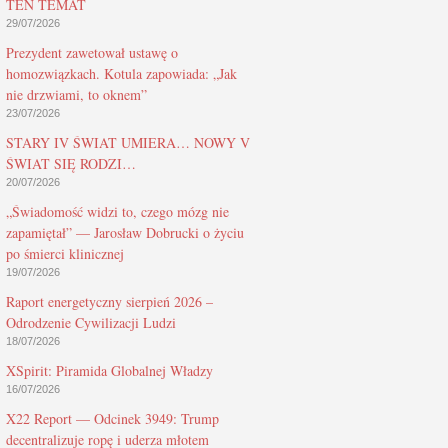
TEN TEMAT
29/07/2026
Prezydent zawetował ustawę o
homozwiązkach. Kotula zapowiada: „Jak
nie drzwiami, to oknem”
23/07/2026
STARY IV ŚWIAT UMIERA… NOWY V
ŚWIAT SIĘ RODZI…
20/07/2026
„Świadomość widzi to, czego mózg nie
zapamiętał” — Jarosław Dobrucki o życiu
po śmierci klinicznej
19/07/2026
Raport energetyczny sierpień 2026 –
Odrodzenie Cywilizacji Ludzi
18/07/2026
XSpirit: Piramida Globalnej Władzy
16/07/2026
X22 Report — Odcinek 3949: Trump
decentralizuje ropę i uderza młotem