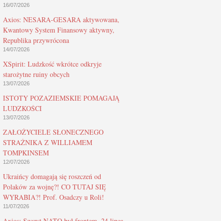
16/07/2026
Axios: NESARA-GESARA aktywowana,
Kwantowy System Finansowy aktywny,
Republika przywrócona
14/07/2026
XSpirit: Ludzkość wkrótce odkryje
starożytne ruiny obcych
13/07/2026
ISTOTY POZAZIEMSKIE POMAGAJĄ
LUDZKOŚCI
13/07/2026
ZAŁOŻYCIELE SŁONECZNEGO
STRAŻNIKA Z WILLIAMEM
TOMPKINSEM
12/07/2026
Ukraińcy domagają się roszczeń od
Polaków za wojnę?! CO TUTAJ SIĘ
WYRABIA?! Prof. Osadczy u Roli!
11/07/2026
Axios: Szczyt NATO był frontem, 24 lipca