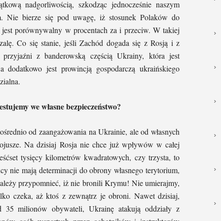
ątkową nadgorliwością, szkodząc jednocześnie naszym
m. Nie bierze się pod uwagę, iż stosunek Polaków do
 jest porównywalny w procentach za i przeciw. W takiej
alę. Co się stanie, jeśli Zachód dogada się z Rosją i z
 przyjaźni z banderowską częścią Ukrainy, która jest
a dodatkowo jest prowincją gospodarczą ukraińskiego
zialna.
estujemy we własne bezpieczeństwo?
średnio od zaangażowania na Ukrainie, ale od własnych
ojusze. Na dzisiaj Rosja nie chce już wpływów w całej
eśćset tysięcy kilometrów kwadratowych, czy trzysta, to
ńcy nie mają determinacji do obrony własnego terytorium,
Należy przypomnieć, iż nie bronili Krymu! Nie umierajmy,
ylko czeka, aż ktoś z zewnątrz je obroni. Nawet dzisiaj,
 35 milionów obywateli, Ukrainę atakują oddziały z