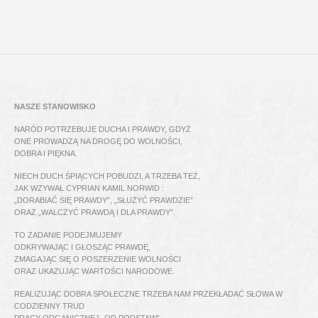
NASZE STANOWISKO
NARÓD POTRZEBUJE DUCHA I PRAWDY, GDYŻ
ONE PROWADZĄ NA DROGĘ DO WOLNOŚCI,
DOBRA I PIĘKNA.
NIECH DUCH ŚPIĄCYCH POBUDZI, A TRZEBA TEŻ,
JAK WZYWAŁ CYPRIAN KAMIL NORWID :
„DORABIAĆ SIĘ PRAWDY”, „SŁUŻYĆ PRAWDZIE”
ORAZ „WALCZYĆ PRAWDĄ I DLA PRAWDY”.
TO ZADANIE PODEJMUJEMY
ODKRYWAJĄC I GŁOSZĄC PRAWDĘ,
ZMAGAJĄC SIĘ O POSZERZENIE WOLNOŚCI
ORAZ UKAZUJĄC WARTOŚCI NARODOWE.
REALIZUJĄC DOBRA SPOŁECZNE TRZEBA NAM PRZEKŁADAĆ SŁOWA W
CODZIENNY TRUD
PRACY ORGANICZNEJ „OD PODSTAW”,