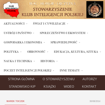
AKTUALNOŚCI
ŚWIAT I CYWILIZACJE
USTRÓJ I PAŃSTWO
SPOŁECZEŃSTWO I EKOSYSTEM
GOSPODARKA I EKONOMIA
SPRAWIEDLIWOŚĆ
POLITYKA
OBRONNOŚĆ
EDUKACJA, KULTURA, SZTUKA
NAUKA I TECHNIKA
HISTORIA
POCZET INTELIGENCJI POLSKIEJ
INNE TEMATY
STRONA GŁÓWNA
O STOWARZYSZENIU
AUTORZY
STANOWISKO KIP
KSIĄŻKI
WIDEO
KONTAKT
MAREK TOCZEK
30/08/2014