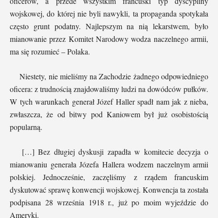
oficerów, a przede wszystkim francuski typ dyscypliny
wojskowej, do której nie byli nawykli, ta propaganda spotykała
często grunt podatny. Najlepszym na nią lekarstwem, było
mianowanie przez Komitet Narodowy wodza naczelnego armii,
ma się rozumieć – Polaka.
Niestety, nie mieliśmy na Zachodzie żadnego odpowiedniego
oficera: z trudnością znajdowaliśmy ludzi na dowódców pułków.
W tych warunkach generał Józef Haller spadł nam jak z nieba,
zwłaszcza, że od bitwy pod Kaniowem był już osobistością
popularną.
[…] Bez długiej dyskusji zapadła w komitecie decyzja o
mianowaniu generała Józefa Hallera wodzem naczelnym armii
polskiej. Jednocześnie, zaczęliśmy z rządem francuskim
dyskutować sprawę konwencji wojskowej. Konwencja ta została
podpisana 28 września 1918 r., już po moim wyjeździe do
Ameryki.