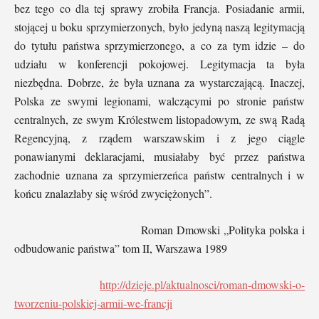
bez tego co dla tej sprawy zrobiła Francja. Posiadanie armii,
stojącej u boku sprzymierzonych, było jedyną naszą legitymacją
do tytułu państwa sprzymierzonego, a co za tym idzie – do
udziału w konferencji pokojowej. Legitymacja ta była
niezbędna. Dobrze, że była uznana za wystarczającą. Inaczej,
Polska ze swymi legionami, walczącymi po stronie państw
centralnych, ze swym Królestwem listopadowym, ze swą Radą
Regencyjną, z rządem warszawskim i z jego ciągle
ponawianymi deklaracjami, musiałaby być przez państwa
zachodnie uznana za sprzymierzeńca państw centralnych i w
końcu znalazłaby się wśród zwyciężonych”.
Roman Dmowski „Polityka polska i
odbudowanie państwa” tom II, Warszawa 1989
http://dzieje.pl/aktualnosci/roman-dmowski-o-
tworzeniu-polskiej-armii-we-francji