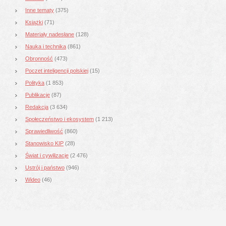
Inne tematy
(375)
Książki
(71)
Materiały nadesłane
(128)
Nauka i technika
(861)
Obronność
(473)
Poczet inteligencji polskiej
(15)
Polityka
(1 853)
Publikacje
(87)
Redakcja
(3 634)
Społeczeństwo i ekosystem
(1 213)
Sprawiedliwość
(860)
Stanowisko KIP
(28)
Świat i cywilizacje
(2 476)
Ustrój i państwo
(946)
Wideo
(46)