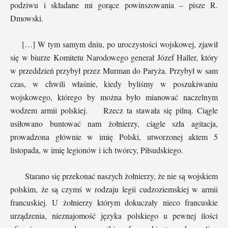
podziwu i składane mi gorące powinszowania – pisze R.
Dmowski.
[…] W tym samym dniu, po uroczystości wojskowej, zjawił
się w biurze Komitetu Narodowego generał Józef Haller, który
w przeddzień przybył przez Murman do Paryża. Przybył w sam
czas, w chwili właśnie, kiedy byliśmy w poszukiwaniu
wojskowego, którego by można było mianować naczelnym
wodzem armii polskiej. Rzecz ta stawała się pilną. Ciągle
usiłowano buntować nam żołnierzy, ciągle szła agitacja,
prowadzona głównie w imię Polski, utworzonej aktem 5
listopada, w imię legionów i ich twórcy, Piłsudskiego.
Starano się przekonać naszych żołnierzy, że nie są wojskiem
polskim, że są czymś w rodzaju legii cudzoziemskiej w armii
francuskiej. U żołnierzy którym dokuczały nieco francuskie
urządzenia, nieznajomość języka polskiego u pewnej ilości