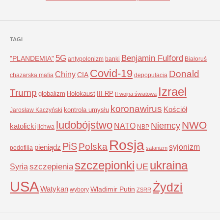
TAGI
5G
Benjamin Fulford
"PLANDEMIA"
antypolonizm
banki
Białoruś
Covid-19
Donald
Chiny
CIA
chazarska mafia
depopulacja
Izrael
Trump
globalizm
Holokaust
III RP
II wojna światowa
koronawirus
Kościół
kontrola umysłu
Jarosław Kaczyński
ludobójstwo
NWO
Niemcy
NATO
katolicki
lichwa
NBP
Rosja
PiS
Polska
syjonizm
pieniądz
pedofilia
satanizm
szczepionki
ukraina
UE
Syria
szczepienia
USA
Żydzi
Watykan
Władimir Putin
wybory
ZSRR