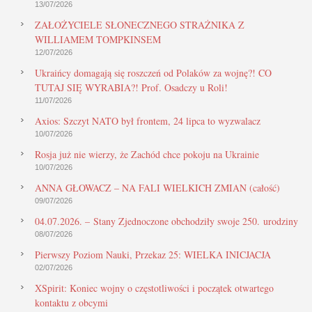
13/07/2026
ZAŁOŻYCIELE SŁONECZNEGO STRAŻNIKA Z
WILLIAMEM TOMPKINSEM
12/07/2026
Ukraińcy domagają się roszczeń od Polaków za wojnę?! CO
TUTAJ SIĘ WYRABIA?! Prof. Osadczy u Roli!
11/07/2026
Axios: Szczyt NATO był frontem, 24 lipca to wyzwalacz
10/07/2026
Rosja już nie wierzy, że Zachód chce pokoju na Ukrainie
10/07/2026
ANNA GŁOWACZ – NA FALI WIELKICH ZMIAN (całość)
09/07/2026
04.07.2026. – Stany Zjednoczone obchodziły swoje 250. urodziny
08/07/2026
Pierwszy Poziom Nauki, Przekaz 25: WIELKA INICJACJA
02/07/2026
XSpirit: Koniec wojny o częstotliwości i początek otwartego
kontaktu z obcymi