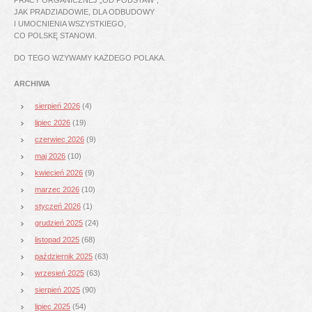
JAK PRADZIADOWIE, DLA ODBUDOWY
I UMOCNIENIA WSZYSTKIEGO,
CO POLSKĘ STANOWI.
DO TEGO WZYWAMY KAŻDEGO POLAKA.
ARCHIWA
sierpień 2026
(4)
lipiec 2026
(19)
czerwiec 2026
(9)
maj 2026
(10)
kwiecień 2026
(9)
marzec 2026
(10)
styczeń 2026
(1)
grudzień 2025
(24)
listopad 2025
(68)
październik 2025
(63)
wrzesień 2025
(63)
sierpień 2025
(90)
lipiec 2025
(54)