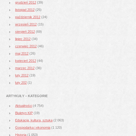
grudzień 2012
(39)
listopad 2012
(25)
październik 2012
(24)
wrzesień 2012
(15)
sierpień 2012
(69)
lipiec 2012
(34)
czerwiec 2012
(46)
maj 2012
(26)
kwiecień 2012
(44)
marzec 2012
(36)
luty 2012
(19)
luty 202
(1)
ARTYKUŁY – KATEGORIE
Aktualności
(4 754)
Biuletyn KIP
(19)
Edukacja, kultura, sztuka
(2 063)
Gospodarka i ekonomia
(1 120)
Historia
(1 053)