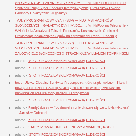
SŁONECZNYCH I GALAKTYCZNY HANDEL. … Mr. KidPool na Telegramie
-
Spotkanie Rady Super-Federacji Intergalaktycznej i Strażników Lokalnej
Gromady Galaktycznej 20 galaktyk
TAJNY PROGRAM KOSMICZNY (SSP) — FLOTA STRAŻNIKÓW
SŁONECZNYCH I GALAKTYCZNY HANDEL. … Mr. KidPool na Telegramie
-
Wyjaśnienia Aktualizacji Tajnych Programów Kosmicznych, Odcinek 6 –
Proklamacja Kosmicznych Sądów na zgromadzeniu MKK – Recenzja
TAJNY PROGRAM KOSMICZNY (SSP) — FLOTA STRAŻNIKÓW
SŁONECZNYCH I GALAKTYCZNY HANDEL. … Mr. KidPool na Telegramie
-
ZAŁOŻYCIELE SŁONECZNEGO STRAŻNIKA Z WILLIAMEM TOMPKINSEM
adamd
-
ISTOTY POZAZIEMSKIE POMAGAJĄ LUDZKOŚCI
adamd
-
ISTOTY POZAZIEMSKIE POMAGAJĄ LUDZKOŚCI
adamd
-
ISTOTY POZAZIEMSKIE POMAGAJĄ LUDZKOŚCI
best
-
Ukryty Globalny Syndykat Przestępczy, który rządzi światem: Klany i
powiązania rodzinne Czarnej Szlachty, rodzin królewskich, żydowskich i
bankierskich oraz ich sfery nadzoru i zarządzania
adamd
-
ISTOTY POZAZIEMSKIE POMAGAJĄ LUDZKOŚCI
adamd
-
Pamięć duszy — “po drugiej stronie okazuje się, że to była tylko gra”
— Jarosław Dobrucki
adamd
-
ISTOTY POZAZIEMSKIE POMAGAJĄ LUDZKOŚCI
adamd
-
STARY IV ŚWIAT UMIERA… NOWY V ŚWIAT SIĘ RODZI…
adamd
-
ISTOTY POZAZIEMSKIE POMAGAJĄ LUDZKOŚCI