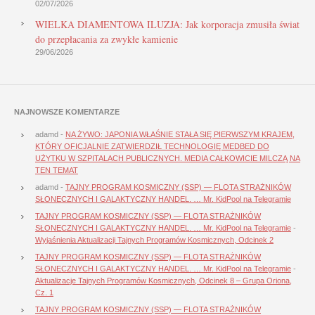
02/07/2026
WIELKA DIAMENTOWA ILUZJA: Jak korporacja zmusiła świat
do przepłacania za zwykłe kamienie
29/06/2026
NAJNOWSZE KOMENTARZE
adamd
-
NA ŻYWO: JAPONIA WŁAŚNIE STAŁA SIĘ PIERWSZYM KRAJEM,
KTÓRY OFICJALNIE ZATWIERDZIŁ TECHNOLOGIĘ MEDBED DO
UŻYTKU W SZPITALACH PUBLICZNYCH. MEDIA CAŁKOWICIE MILCZĄ NA
TEN TEMAT
adamd
-
TAJNY PROGRAM KOSMICZNY (SSP) — FLOTA STRAŻNIKÓW
SŁONECZNYCH I GALAKTYCZNY HANDEL. … Mr. KidPool na Telegramie
TAJNY PROGRAM KOSMICZNY (SSP) — FLOTA STRAŻNIKÓW
SŁONECZNYCH I GALAKTYCZNY HANDEL. … Mr. KidPool na Telegramie
-
Wyjaśnienia Aktualizacji Tajnych Programów Kosmicznych, Odcinek 2
TAJNY PROGRAM KOSMICZNY (SSP) — FLOTA STRAŻNIKÓW
SŁONECZNYCH I GALAKTYCZNY HANDEL. … Mr. KidPool na Telegramie
-
Aktualizacje Tajnych Programów Kosmicznych, Odcinek 8 – Grupa Oriona,
Cz. 1
TAJNY PROGRAM KOSMICZNY (SSP) — FLOTA STRAŻNIKÓW