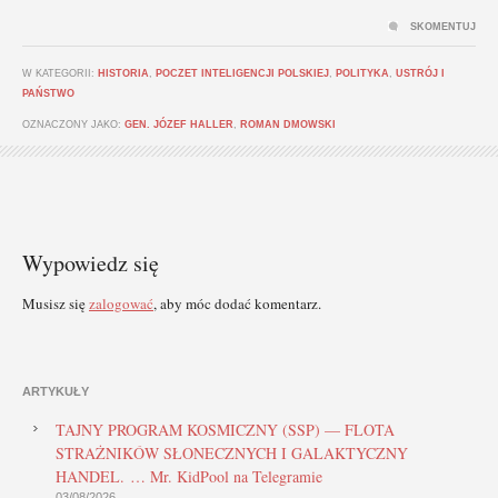
SKOMENTUJ
W KATEGORII:
HISTORIA
,
POCZET INTELIGENCJI POLSKIEJ
,
POLITYKA
,
USTRÓJ I
PAŃSTWO
OZNACZONY JAKO:
GEN. JÓZEF HALLER
,
ROMAN DMOWSKI
Wypowiedz się
Musisz się
zalogować
, aby móc dodać komentarz.
ARTYKUŁY
TAJNY PROGRAM KOSMICZNY (SSP) — FLOTA
STRAŻNIKÓW SŁONECZNYCH I GALAKTYCZNY
HANDEL. … Mr. KidPool na Telegramie
03/08/2026