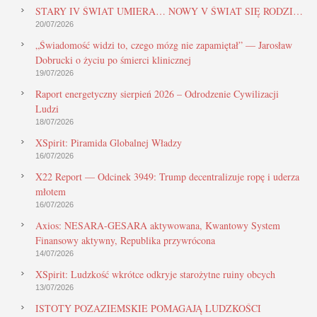
STARY IV ŚWIAT UMIERA… NOWY V ŚWIAT SIĘ RODZI…
20/07/2026
„Świadomość widzi to, czego mózg nie zapamiętał” — Jarosław
Dobrucki o życiu po śmierci klinicznej
19/07/2026
Raport energetyczny sierpień 2026 – Odrodzenie Cywilizacji
Ludzi
18/07/2026
XSpirit: Piramida Globalnej Władzy
16/07/2026
X22 Report — Odcinek 3949: Trump decentralizuje ropę i uderza
młotem
16/07/2026
Axios: NESARA-GESARA aktywowana, Kwantowy System
Finansowy aktywny, Republika przywrócona
14/07/2026
XSpirit: Ludzkość wkrótce odkryje starożytne ruiny obcych
13/07/2026
ISTOTY POZAZIEMSKIE POMAGAJĄ LUDZKOŚCI