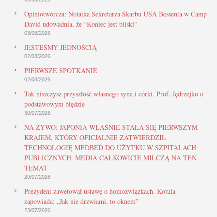
Opiniotwórcza: Notatka Sekretarza Skarbu USA Bessenta w Camp
David udowadnia, że “Koniec jest bliski”
03/08/2026
JESTEŚMY JEDNOŚCIĄ
02/08/2026
PIERWSZE SPOTKANIE
02/08/2026
Tak niszczysz przyszłość własnego syna i córki. Prof. Jędrzejko o
podstawowym błędzie
30/07/2026
NA ŻYWO: JAPONIA WŁAŚNIE STAŁA SIĘ PIERWSZYM
KRAJEM, KTÓRY OFICJALNIE ZATWIERDZIŁ
TECHNOLOGIĘ MEDBED DO UŻYTKU W SZPITALACH
PUBLICZNYCH. MEDIA CAŁKOWICIE MILCZĄ NA TEN
TEMAT
29/07/2026
Prezydent zawetował ustawę o homozwiązkach. Kotula
zapowiada: „Jak nie drzwiami, to oknem”
23/07/2026