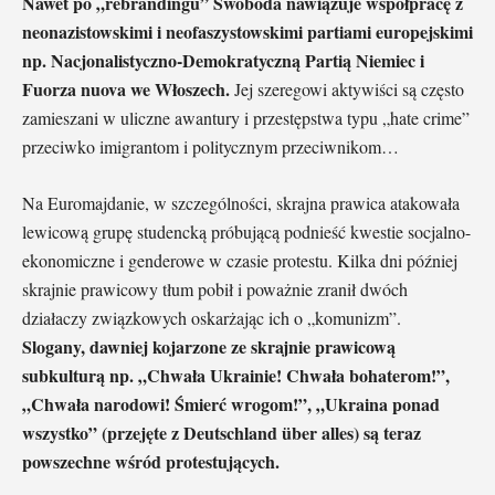
Nawet po „rebrandingu” Swoboda nawiązuje współpracę z
neonazistowskimi i neofaszystowskimi partiami europejskimi
np. Nacjonalistyczno-Demokratyczną Partią Niemiec i
Fuorza nuova we Włoszech.
Jej szeregowi aktywiści są często
zamieszani w uliczne awantury i przestępstwa typu „hate crime”
przeciwko imigrantom i politycznym przeciwnikom…
Na Euromajdanie, w szczególności, skrajna prawica atakowała
lewicową grupę studencką próbującą podnieść kwestie socjalno-
ekonomiczne i genderowe w czasie protestu. Kilka dni później
skrajnie prawicowy tłum pobił i poważnie zranił dwóch
działaczy związkowych oskarżając ich o „komunizm”.
Slogany, dawniej kojarzone ze skrajnie prawicową
subkulturą np. „Chwała Ukrainie! Chwała bohaterom!”,
„Chwała narodowi! Śmierć wrogom!”, „Ukraina ponad
wszystko” (przejęte z Deutschland über alles) są teraz
powszechne wśród protestujących.