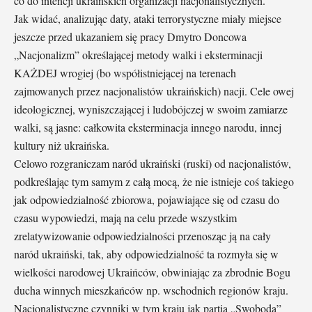
co do intencji ukraińskich organizacji nacjonalistycznych.
Jak widać, analizując daty, ataki terrorystyczne miały miejsce
jeszcze przed ukazaniem się pracy Dmytro Doncowa
„Nacjonalizm” określającej metody walki i eksterminacji
KAŻDEJ wrogiej (bo współistniejącej na terenach
zajmowanych przez nacjonalistów ukraińskich) nacji. Cele owej
ideologicznej, wyniszczającej i ludobójczej w swoim zamiarze
walki, są jasne: całkowita eksterminacja innego narodu, innej
kultury niż ukraińska.
Celowo rozgraniczam naród ukraiński (ruski) od nacjonalistów,
podkreślając tym samym z całą mocą, że nie istnieje coś takiego
jak odpowiedzialność zbiorowa, pojawiające się od czasu do
czasu wypowiedzi, mają na celu przede wszystkim
zrelatywizowanie odpowiedzialności przenosząc ją na cały
naród ukraiński, tak, aby odpowiedzialność ta rozmyła się w
wielkości narodowej Ukraińców, obwiniając za zbrodnie Bogu
ducha winnych mieszkańców np. wschodnich regionów kraju.
Nacjonalistyczne czynniki w tym kraju jak partia „Swoboda”