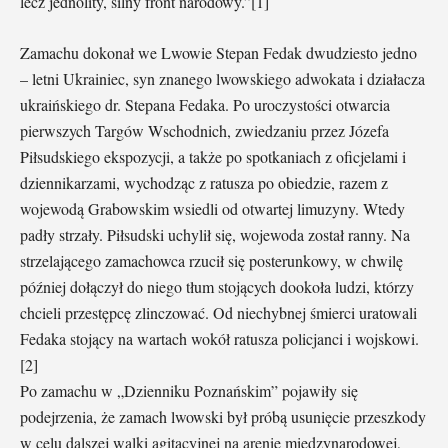
lecz jednolity, silny front narodowy.”[1]
Zamachu dokonał we Lwowie Stepan Fedak dwudziesto jedno
– letni Ukrainiec, syn znanego lwowskiego adwokata i działacza
ukraińskiego dr. Stepana Fedaka. Po uroczystości otwarcia
pierwszych Targów Wschodnich, zwiedzaniu przez Józefa
Piłsudskiego ekspozycji, a także po spotkaniach z oficjelami i
dziennikarzami, wychodząc z ratusza po obiedzie, razem z
wojewodą Grabowskim wsiedli od otwartej limuzyny. Wtedy
padły strzały. Piłsudski uchylił się, wojewoda został ranny. Na
strzelającego zamachowca rzucił się posterunkowy, w chwilę
później dołączył do niego tłum stojących dookoła ludzi, którzy
chcieli przestępcę zlinczować. Od niechybnej śmierci uratowali
Fedaka stojący na wartach wokół ratusza policjanci i wojskowi.
[2]
Po zamachu w „Dzienniku Poznańskim” pojawiły się
podejrzenia, że zamach lwowski był próbą usunięcie przeszkody
w celu dalszej walki agitacyjnej na arenie międzynarodowej,