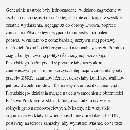
Generalnie nastroje były jednoznaczne, widziano zagrożenie w
osobach narodowości ukraińskiej, słusznie analizując wszystkie
ostatnie wydarzenia, sięgając aż do obrony Lwowa, poprzez
zamach na Piłsudskiego, wypadki morderstw, podpalenia,
pobicia. Wynikało to z coraz bardziej usztywnianej postawy
rusińskich (ukraińskich) organizacji nacjonalistycznych. Pomimo
ciągle kontynuowanej polityki federacyjnej przez ekipę
Piłsudskiego, która przecież przyniosłaby wszystkim
zainteresowanym stronom korzyść. Integracja wzmocniłaby siły
przeciw ZSRR, zatarłaby różnice, uciszyłaby konflikty, scaliłaby
jedność dwóch narodów, Tak należy rozumieć działania rządu
Piłsudskiego- działania mające na celu wzmocnienie obronności
Państwa Polskiego w skład, którego wchodziło tak wiele
różnych grup narodowościowych. Niestety, nie wszystkie
organizacje widziały to w ten sposób, niektóre takie jak OUN,
postawiły na terror i zamachy, aby wymusić; właśnie, co? Przez