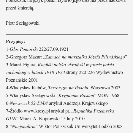
przed śmiercią.
Piotr Szelągowski
Przypisy:
1-
Głos Pomorski
222/27.09.1921
2-Grzegorz Mazur: „
Zamach na marszałka Józefa Piłsudskiego
”
3-Marek Figura;
Konflikt polsko-ukraiński w prasie polski
zachodniej w latach 1918-1923
strony 220-226 Wydawnictwo
Poznańskie 2001
4-Władysław Kubów,
Terroryzm na Podolu
, Warszawa 2003.
5-Władysław Szelągowski „
Kryptonim Bastion
” MON 1968
6-
Newsweek 52-53/04
artykuł Andrzeja Krajewskiego
7-Źródło www.kresy.pl artykuł pt. „
Republika Przemyska
OUN
” Marek A. Koprowski 15 luty 2010
8-”
Nacjonalizm
” Wiktor Poliszczuk Uniwersytet Łódzki 2008