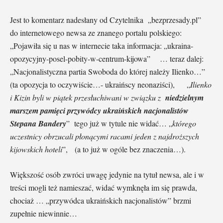
Jest to komentarz nadesłany od Czytelnika „bezprzesady.pl”
do internetowego newsa ze znanego portalu polskiego:
„Pojawiła się u nas w internecie taka informacja: „ukraina-
opozycyjny-posel-pobity-w-centrum-kijowa” … teraz dalej:
„Nacjonalistyczna partia Swoboda do której należy Ilienko…”
(ta opozycja to oczywiście…- ukraińscy neonaziści), „
Ilienko
i Kizin byli w piątek przesłuchiwani w związku z
niedzielnym
marszem pamięci przywódcy ukraińskich nacjonalistów
Stepana Bandery
” tego już w tytule nie widać… „
którego
uczestnicy obrzucali płonącymi racami jeden z najdroższych
kijowskich hoteli
”, (a to już w ogóle bez znaczenia…).
Większość osób zwróci uwagę jedynie na tytuł newsa, ale i w
treści mogli też namieszać, widać wymknęła im się prawda,
chociaż … „przywódca ukraińskich nacjonalistów” brzmi
zupełnie niewinnie…