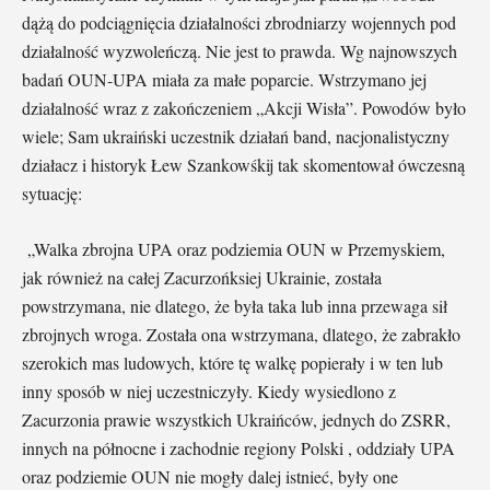
dążą do podciągnięcia działalności zbrodniarzy wojennych pod
działalność wyzwoleńczą. Nie jest to prawda. Wg najnowszych
badań OUN-UPA miała za małe poparcie. Wstrzymano jej
działalność wraz z zakończeniem „Akcji Wisła”. Powodów było
wiele; Sam ukraiński uczestnik działań band, nacjonalistyczny
działacz i historyk Łew Szankowśkij tak skomentował ówczesną
sytuację:
„Walka zbrojna UPA oraz podziemia OUN w Przemyskiem,
jak również na całej Zacurzońksiej Ukrainie, została
powstrzymana, nie dlatego, że była taka lub inna przewaga sił
zbrojnych wroga. Została ona wstrzymana, dlatego, że zabrakło
szerokich mas ludowych, które tę walkę popierały i w ten lub
inny sposób w niej uczestniczyły. Kiedy wysiedlono z
Zacurzonia prawie wszystkich Ukraińców, jednych do ZSRR,
innych na północne i zachodnie regiony Polski , oddziały UPA
oraz podziemie OUN nie mogły dalej istnieć, były one