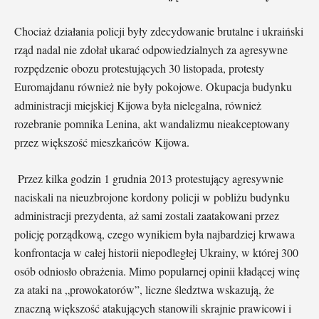
Chociaż działania policji były zdecydowanie brutalne i ukraiński
rząd nadal nie zdołał ukarać odpowiedzialnych za agresywne
rozpędzenie obozu protestujących 30 listopada, protesty
Euromajdanu również nie były pokojowe. Okupacja budynku
administracji miejskiej Kijowa była nielegalna, również
rozebranie pomnika Lenina, akt wandalizmu nieakceptowany
przez większość mieszkańców Kijowa.
Przez kilka godzin 1 grudnia 2013 protestujący agresywnie
naciskali na nieuzbrojone kordony policji w pobliżu budynku
administracji prezydenta, aż sami zostali zaatakowani przez
policję porządkową, czego wynikiem była najbardziej krwawa
konfrontacja w całej historii niepodległej Ukrainy, w której 300
osób odniosło obrażenia. Mimo popularnej opinii kładącej winę
za ataki na „prowokatorów”, liczne śledztwa wskazują, że
znaczną większość atakujących stanowili skrajnie prawicowi i