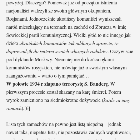
powyżej. Dlaczego? Ponieważ już od początku istnienia
nacjonaliści walczyli ze swoim głównym okupantem,
Rosjanami. Jednocześnie ukraińscy komuniści wyniszczali
naród mieszkający na terenach na zachód od Zbrucza w imię
Sowieckiej partii komunistycznej. Wielki głód to nic innego jak
dzieło
ukraińskich komunistów tak oddanych sprawie, że
doprowadzili do śmierci swoich własnych rodaków
. Oczywiście
pod dyktando Moskwy. Niemniej nie do końca rękami
komunistów rosyjskich, nie mówiąc już o swoistym własnym
zaangażowaniu – warto o tym pamiętać…
W połowie 1934 r złapano terrorystę S. Banderę
. W
pierwszym procesie został skazany na karę śmierci. Potem
wyrok zamieniono na siedmiokrotne dożywocie (
każde za inny
zamach
).[6]
Lista tych zamachów na pewno jest listą niepełną – jednak
nawet taka, niepełna lista, nie pozostawia żadnych wątpliwości,