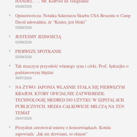
HANDEL. … Mr. KidPool na Telegramie
03/08/2026
Opiniotwórcza: Notatka Sekretarza Skarbu USA Bessenta w Camp
David udowadnia, że “Koniec jest bliski”
03/08/2026
JESTEŚMY JEDNOŚCIĄ
02/08/2026
PIERWSZE SPOTKANIE
02/08/2026
Tak niszczysz przyszłość własnego syna i córki. Prof. Jędrzejko o
podstawowym błędzie
30/07/2026
NA ŻYWO: JAPONIA WŁAŚNIE STAŁA SIĘ PIERWSZYM
KRAJEM, KTÓRY OFICJALNIE ZATWIERDZIŁ
TECHNOLOGIĘ MEDBED DO UŻYTKU W SZPITALACH
PUBLICZNYCH. MEDIA CAŁKOWICIE MILCZĄ NA TEN
TEMAT
29/07/2026
Prezydent zawetował ustawę o homozwiązkach. Kotula
zapowiada: „Jak nie drzwiami, to oknem”