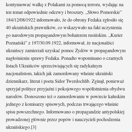
kontynuować walkę z Polakami za pomocą terroru, wydając na
ten temat odpowiednie odezwy i broszury. „Słowo Pomorskie”
184/12/08/1922 informowało, że do obrony Fedaka zgłosiło się
40 ukraińskich prawników, co wskazywało na fakt uczynienia
go narodowym propagandowym bohaterem rusińskim. „Kurier
Poznański” z 197/30.09.1922, informował, że nacjonaliści
ukraińscy zamierzali uzyskać pomoc Żydów w propagandowym
nagłośnieniu sprawy Fedaka. Ponadto wspominano o czarnych
listach Ukraińców sprzeciwiających się radykalnym
nacjonalistom, takich jak zamordowany właśnie ukraiński
dziennikarz, literat i poeta Sidor Twerdochlib. Zginął, ponieważ
sprzyjał polityce przyjaźni i pokojowego współistnienia obydwu
narodów. Donoszono też o zamordowaniu w powiecie kałuskim
jednego z komisarzy spisowych, podczas trwającego właśnie
spisu powszechnego. Informowano o propagandzie antypolskiej
prowadzonej głównie przez popów i nauczycieli pochodzenia
ukraińskiego.[3]