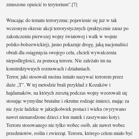
zmuszone opuścić to terytorium”.[7]
Wracając do tematu terroryzmu; pojawienie się już w tak
wczesnym okresie akcji terrorystycznych (praktycznie zaraz po
zakończeniu pierwszej wojny światowej i walk w wojnie
polsko-bolszewickiej), jasno pokazuje drogę, jaką nacjonaliści
obrali dla osiągnięcia swojego celu, chcieli wywalczenia
niepodległości, za pomocą terroru. Nie zależało im na
konstruktywnych rozmowach i działaniach.
Terror, jaki stosowali można śmiało nazywać terrorem przez
duże „T”. W tej metodzie brali przykład z Kozaków i
hajdamaków, na których zresztą podczas wojny wzorowali się
stosując wymyślne brutalne i okrutne rodzaje śmierci, mając za
nic życie ludzkie w jakiejkolwiek postaci i wieku (wyrywano
nawet nienarodzone dzieci z łon matek i zaszywano koty).
Terroru stosowanego nie tylko wobec osób, ale nawet wobec
przedmiotów, roślin i zwierząt. Terroru, którego celem miało być