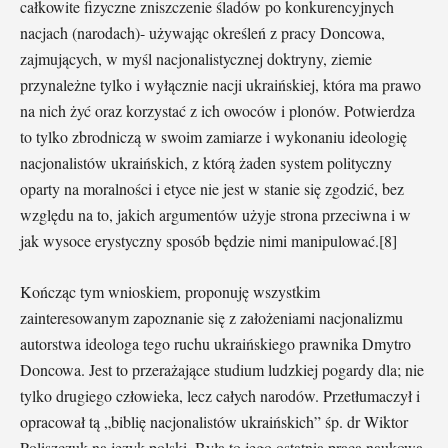
całkowite fizyczne zniszczenie śladów po konkurencyjnych
nacjach (narodach)- używając określeń z pracy Doncowa,
zajmujących, w myśl nacjonalistycznej doktryny, ziemie
przynależne tylko i wyłącznie nacji ukraińskiej, która ma prawo
na nich żyć oraz korzystać z ich owoców i plonów. Potwierdza
to tylko zbrodniczą w swoim zamiarze i wykonaniu ideologię
nacjonalistów ukraińskich, z którą żaden system polityczny
oparty na moralności i etyce nie jest w stanie się zgodzić, bez
względu na to, jakich argumentów użyje strona przeciwna i w
jak wysoce erystyczny sposób będzie nimi manipulować.[8]
Kończąc tym wnioskiem, proponuję wszystkim
zainteresowanym zapoznanie się z założeniami nacjonalizmu
autorstwa ideologa tego ruchu ukraińskiego prawnika Dmytro
Doncowa. Jest to przerażające studium ludzkiej pogardy dla; nie
tylko drugiego człowieka, lecz całych narodów. Przetłumaczył i
opracował tą „biblię nacjonalistów ukraińskich” śp. dr Wiktor
Poliszczuk na język polski. Była to jego ostatnia praca naukowa