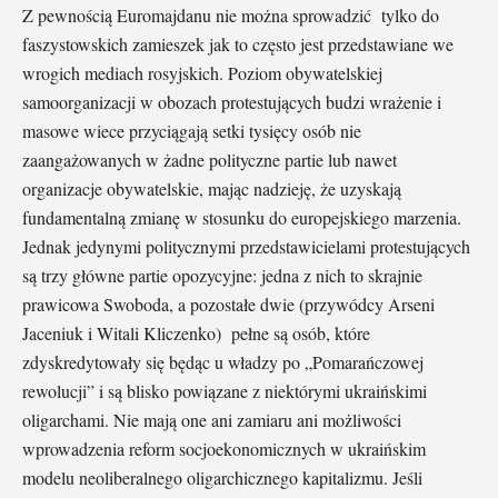
Z pewnością Euromajdanu nie można sprowadzić tylko do
faszystowskich zamieszek jak to często jest przedstawiane we
wrogich mediach rosyjskich. Poziom obywatelskiej
samoorganizacji w obozach protestujących budzi wrażenie i
masowe wiece przyciągają setki tysięcy osób nie
zaangażowanych w żadne polityczne partie lub nawet
organizacje obywatelskie, mając nadzieję, że uzyskają
fundamentalną zmianę w stosunku do europejskiego marzenia.
Jednak jedynymi politycznymi przedstawicielami protestujących
są trzy główne partie opozycyjne: jedna z nich to skrajnie
prawicowa Swoboda, a pozostałe dwie (przywódcy Arseni
Jaceniuk i Witali Kliczenko) pełne są osób, które
zdyskredytowały się będąc u władzy po „Pomarańczowej
rewolucji” i są blisko powiązane z niektórymi ukraińskimi
oligarchami. Nie mają one ani zamiaru ani możliwości
wprowadzenia reform socjoekonomicznych w ukraińskim
modelu neoliberalnego oligarchicznego kapitalizmu. Jeśli