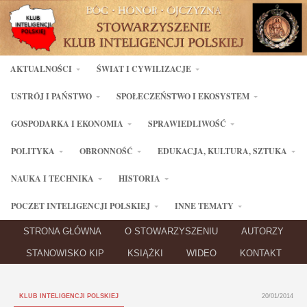
AKTUALNOŚCI
ŚWIAT I CYWILIZACJE
USTRÓJ I PAŃSTWO
SPOŁECZEŃSTWO I EKOSYSTEM
GOSPODARKA I EKONOMIA
SPRAWIEDLIWOŚĆ
POLITYKA
OBRONNOŚĆ
EDUKACJA, KULTURA, SZTUKA
NAUKA I TECHNIKA
HISTORIA
POCZET INTELIGENCJI POLSKIEJ
INNE TEMATY
STRONA GŁÓWNA
O STOWARZYSZENIU
AUTORZY
STANOWISKO KIP
KSIĄŻKI
WIDEO
KONTAKT
KLUB INTELIGENCJI POLSKIEJ
20/01/2014