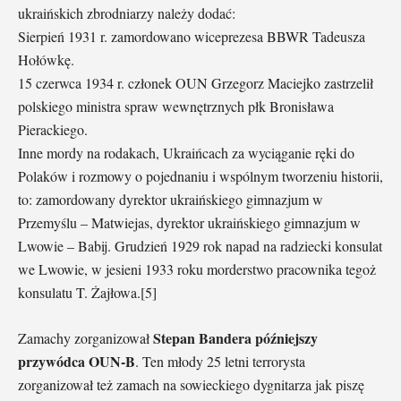
ukraińskich zbrodniarzy należy dodać:
Sierpień 1931 r. zamordowano wiceprezesa BBWR Tadeusza
Hołówkę.
15 czerwca 1934 r. członek OUN Grzegorz Maciejko zastrzelił
polskiego ministra spraw wewnętrznych płk Bronisława
Pierackiego.
Inne mordy na rodakach, Ukraińcach za wyciąganie ręki do
Polaków i rozmowy o pojednaniu i wspólnym tworzeniu historii,
to: zamordowany dyrektor ukraińskiego gimnazjum w
Przemyślu – Matwiejas, dyrektor ukraińskiego gimnazjum w
Lwowie – Babij. Grudzień 1929 rok napad na radziecki konsulat
we Lwowie, w jesieni 1933 roku morderstwo pracownika tegoż
konsulatu T. Żajłowa.[5]
Stepan Bandera późniejszy
Zamachy zorganizował
przywódca OUN-B
. Ten młody 25 letni terrorysta
zorganizował też zamach na sowieckiego dygnitarza jak piszę