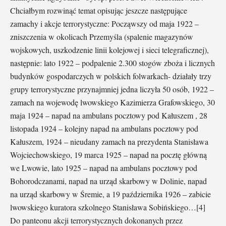
Chciałbym rozwinąć temat opisując jeszcze następujące
zamachy i akcje terrorystyczne: Począwszy od maja 1922 –
zniszczenia w okolicach Przemyśla (spalenie magazynów
wojskowych, uszkodzenie linii kolejowej i sieci telegraficznej),
następnie: lato 1922 – podpalenie 2.300 stogów zboża i licznych
budynków gospodarczych w polskich folwarkach- działały trzy
grupy terrorystyczne przynajmniej jedna liczyła 50 osób, 1922 –
zamach na wojewodę lwowskiego Kazimierza Grafowskiego, 30
maja 1924 – napad na ambulans pocztowy pod Kałuszem , 28
listopada 1924 – kolejny napad na ambulans pocztowy pod
Kałuszem, 1924 – nieudany zamach na prezydenta Stanisława
Wojciechowskiego, 19 marca 1925 – napad na pocztę główną
we Lwowie, lato 1925 – napad na ambulans pocztowy pod
Bohorodczanami, napad na urząd skarbowy w Dolinie, napad
na urząd skarbowy w Śremie, a 19 października 1926 – zabicie
lwowskiego kuratora szkolnego Stanisława Sobińskiego…[4]
Do panteonu akcji terrorystycznych dokonanych przez