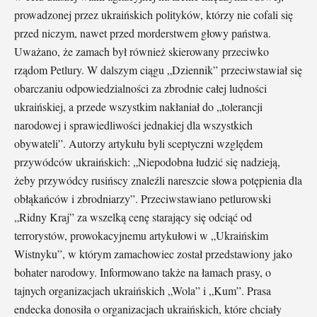
prowadzonej przez ukraińskich polityków, którzy nie cofali się
przed niczym, nawet przed morderstwem głowy państwa.
Uważano, że zamach był również skierowany przeciwko
rządom Petlury. W dalszym ciągu „Dziennik” przeciwstawiał się
obarczaniu odpowiedzialności za zbrodnie całej ludności
ukraińskiej, a przede wszystkim nakłaniał do „tolerancji
narodowej i sprawiedliwości jednakiej dla wszystkich
obywateli”. Autorzy artykułu byli sceptyczni względem
przywódców ukraińskich: „Niepodobna łudzić się nadzieją,
żeby przywódcy rusińscy znaleźli nareszcie słowa potępienia dla
obłąkańców i zbrodniarzy”. Przeciwstawiano petlurowski
„Ridny Kraj” za wszelką cenę starający się odciąć od
terrorystów, prowokacyjnemu artykułowi w „Ukraińskim
Wistnyku”, w którym zamachowiec został przedstawiony jako
bohater narodowy. Informowano także na łamach prasy, o
tajnych organizacjach ukraińskich „Wola” i „Kum”. Prasa
endecka donosiła o organizacjach ukraińskich, które chciały