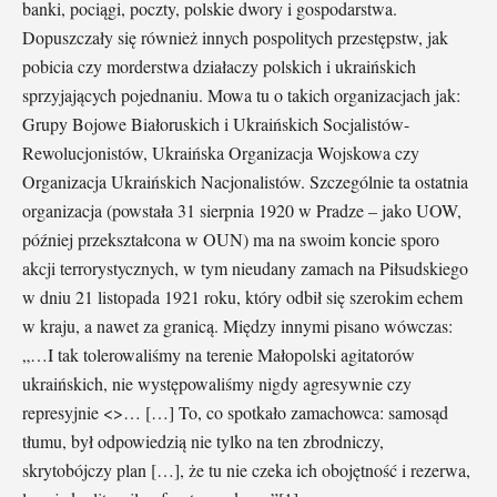
banki, pociągi, poczty, polskie dwory i gospodarstwa.
Dopuszczały się również innych pospolitych przestępstw, jak
pobicia czy morderstwa działaczy polskich i ukraińskich
sprzyjających pojednaniu. Mowa tu o takich organizacjach jak:
Grupy Bojowe Białoruskich i Ukraińskich Socjalistów-
Rewolucjonistów, Ukraińska Organizacja Wojskowa czy
Organizacja Ukraińskich Nacjonalistów. Szczególnie ta ostatnia
organizacja (powstała 31 sierpnia 1920 w Pradze – jako UOW,
później przekształcona w OUN) ma na swoim koncie sporo
akcji terrorystycznych, w tym nieudany zamach na Piłsudskiego
w dniu 21 listopada 1921 roku, który odbił się szerokim echem
w kraju, a nawet za granicą. Między innymi pisano wówczas:
„…I tak tolerowaliśmy na terenie Małopolski agitatorów
ukraińskich, nie występowaliśmy nigdy agresywnie czy
represyjnie <>… […] To, co spotkało zamachowca: samosąd
tłumu, był odpowiedzią nie tylko na ten zbrodniczy,
skrytobójczy plan […], że tu nie czeka ich obojętność i rezerwa,