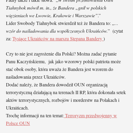
Tiahnybok mówił m. in., że Bandera „gnił w polskich
więzieniach we Lwowie, Krakowie i Warszawie”
.”
Lider Swobody Tiahnybok stwierdził też że Bandera to: „
…
wzór do naśladowania dla współczesnych Ukraińców.
” (cytat
za:
Tysiące Ukraińców na marszu Stepana Bandery
)
Czy to nie jest zagrożenie dla Polski? Można zadać pytanie
Panu Kaczyńskiemu, jak jako wzorowy polski patriota może
stać obok osoby, która uważa że Bandera jest wzorem do
naśladowania przez Ukraińców.
Dodać należy, że Bandera dowodził OUN organizacją
terrorystyczną działającą na terenach II RP, która dokonała setek
aktów terrorystycznych, rozbojów i morderstw na Polakach i
Ukraińcach.
Trochę informacji na ten temat:
Terroryzm przedwojenny w
Polsce OUN