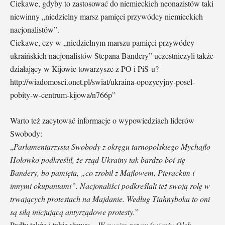
Ciekawe, gdyby to zastosować do niemieckich neonazistów taki
niewinny „niedzielny marsz pamięci przywódcy niemieckich
nacjonalistów”.
Ciekawe, czy w „niedzielnym marszu pamięci przywódcy
ukraińskich nacjonalistów Stepana Bandery” uczestniczyli także
działający w Kijowie towarzysze z PO i PiS-u?
http://wiadomosci.onet.pl/swiat/ukraina-opozycyjny-posel-
pobity-w-centrum-kijowa/n766p”
Warto też zacytować informacje o wypowiedziach liderów
Swobody:
„
Parlamentarzysta Swobody z okręgu tarnopolskiego Mychajło
Hołowko podkreślił, że rząd Ukrainy tak bardzo boi się
Bandery, bo pamięta, „co zrobił z Majłowem, Pierackim i
innymi okupantami”. Nacjonaliści podkreślali też swoją rolę w
trwających protestach na Majdanie. Według Tiahnyboka to oni
są siłą inicjującą antyrządowe protesty.
”
Padły także i takie słowa: „
W swoim przemówieniu Oleh