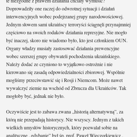
te niezgodne z prawem działania chciały wymusić?
Doprowadziły one raczej do odwrotnej sytuacji i działań
interwencyjnych wobec podejrzanej grupy narodowościowej.
Jednym słowem sami ukraińscy terroryści ściągnęli przynajmniej
częściowo na swoich rodaków działania represyjne. Nie mogło
być inaczej, skoro nie wiadomo było, kto jest członkiem OUN.
Organy władzy musiały zastosować działania prewencyjne
wobec szerszej grupy obywateli pochodzenia ukraińskiego.
Należy dodać ze czyniono to wyjątkowo ostrożnie i nie
kierowano się zasadą odpowiedzialności zbiorowej. Wspólnie
mogliśmy przeciwstawić się i Rosji i Niemcom. Może nawet
wywalczyć ziemie na wschód od Zbrucza dla Ukraińców. Tak
mogłoby być, jednak nie było.
Oczywiście jest to zabawa zwana „historią alternatywną”, za
którą nie przepadają historycy. Nie wszyscy. Jednym z takich
wielkich umysłów historycznych, który pozwalał sobie na
analityczne „gdybanie” był śp. prof. Paweł Wieczorkiewicz .