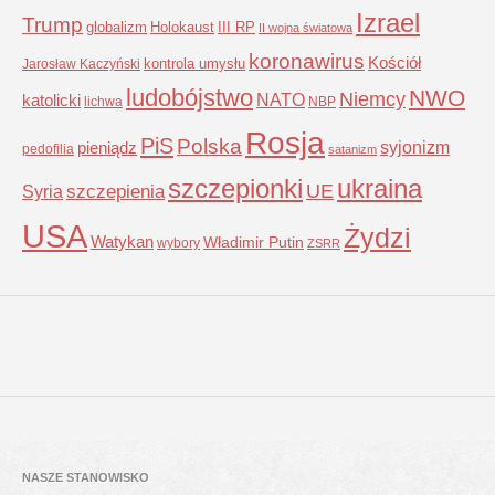
Izrael
Trump
globalizm
Holokaust
III RP
II wojna światowa
koronawirus
Kościół
kontrola umysłu
Jarosław Kaczyński
ludobójstwo
NWO
Niemcy
NATO
katolicki
lichwa
NBP
Rosja
PiS
Polska
syjonizm
pieniądz
pedofilia
satanizm
szczepionki
ukraina
UE
Syria
szczepienia
USA
Żydzi
Watykan
Władimir Putin
wybory
ZSRR
NASZE STANOWISKO