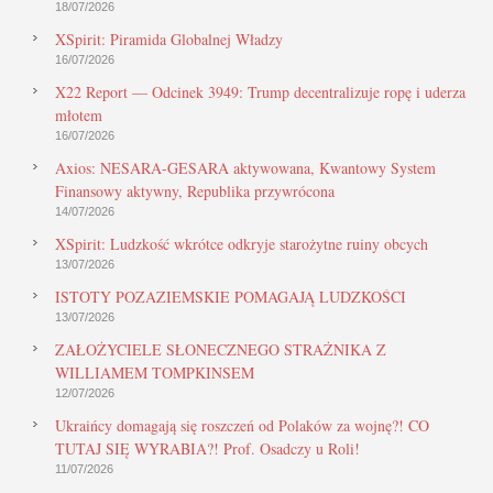
18/07/2026
XSpirit: Piramida Globalnej Władzy
16/07/2026
X22 Report — Odcinek 3949: Trump decentralizuje ropę i uderza
młotem
16/07/2026
Axios: NESARA-GESARA aktywowana, Kwantowy System
Finansowy aktywny, Republika przywrócona
14/07/2026
XSpirit: Ludzkość wkrótce odkryje starożytne ruiny obcych
13/07/2026
ISTOTY POZAZIEMSKIE POMAGAJĄ LUDZKOŚCI
13/07/2026
ZAŁOŻYCIELE SŁONECZNEGO STRAŻNIKA Z
WILLIAMEM TOMPKINSEM
12/07/2026
Ukraińcy domagają się roszczeń od Polaków za wojnę?! CO
TUTAJ SIĘ WYRABIA?! Prof. Osadczy u Roli!
11/07/2026