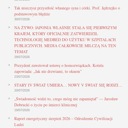
Tak niszczysz przyszłość własnego syna i córki. Prof. Jędrzejko o
podstawowym błędzie
30/07/2026
NA ŻYWO: JAPONIA WŁAŚNIE STAŁA SIĘ PIERWSZYM
KRAJEM, KTÓRY OFICJALNIE ZATWIERDZIŁ
TECHNOLOGIĘ MEDBED DO UŻYTKU W SZPITALACH
PUBLICZNYCH. MEDIA CAŁKOWICIE MILCZĄ NA TEN
TEMAT
29/07/2026
Prezydent zawetował ustawę o homozwiązkach. Kotula
zapowiada: „Jak nie drzwiami, to oknem”
23/07/2026
STARY IV ŚWIAT UMIERA… NOWY V ŚWIAT SIĘ RODZI…
20/07/2026
„Świadomość widzi to, czego mózg nie zapamiętał” — Jarosław
Dobrucki o życiu po śmierci klinicznej
19/07/2026
Raport energetyczny sierpień 2026 – Odrodzenie Cywilizacji
Ludzi