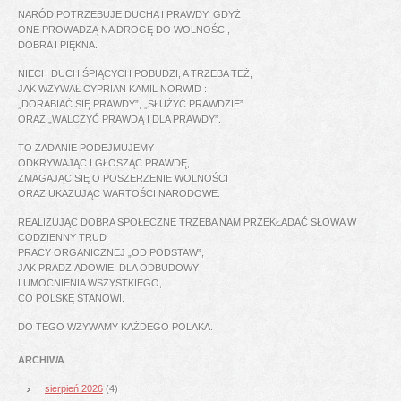
NARÓD POTRZEBUJE DUCHA I PRAWDY, GDYŻ
ONE PROWADZĄ NA DROGĘ DO WOLNOŚCI,
DOBRA I PIĘKNA.
NIECH DUCH ŚPIĄCYCH POBUDZI, A TRZEBA TEŻ,
JAK WZYWAŁ CYPRIAN KAMIL NORWID :
„DORABIAĆ SIĘ PRAWDY”, „SŁUŻYĆ PRAWDZIE”
ORAZ „WALCZYĆ PRAWDĄ I DLA PRAWDY”.
TO ZADANIE PODEJMUJEMY
ODKRYWAJĄC I GŁOSZĄC PRAWDĘ,
ZMAGAJĄC SIĘ O POSZERZENIE WOLNOŚCI
ORAZ UKAZUJĄC WARTOŚCI NARODOWE.
REALIZUJĄC DOBRA SPOŁECZNE TRZEBA NAM PRZEKŁADAĆ SŁOWA W
CODZIENNY TRUD
PRACY ORGANICZNEJ „OD PODSTAW”,
JAK PRADZIADOWIE, DLA ODBUDOWY
I UMOCNIENIA WSZYSTKIEGO,
CO POLSKĘ STANOWI.
DO TEGO WZYWAMY KAŻDEGO POLAKA.
ARCHIWA
sierpień 2026
(4)