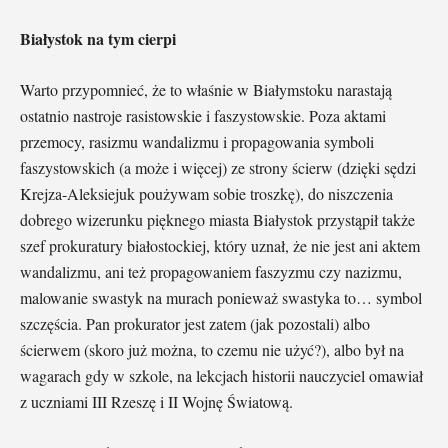
Białystok na tym cierpi
Warto przypomnieć, że to właśnie w Białymstoku narastają
ostatnio nastroje rasistowskie i faszystowskie. Poza aktami
przemocy, rasizmu wandalizmu i propagowania symboli
faszystowskich (a może i więcej) ze strony ścierw (dzięki sędzi
Krejza-Aleksiejuk poużywam sobie troszkę), do niszczenia
dobrego wizerunku pięknego miasta Białystok przystąpił także
szef prokuratury białostockiej, który uznał, że nie jest ani aktem
wandalizmu, ani też propagowaniem faszyzmu czy nazizmu,
malowanie swastyk na murach ponieważ swastyka to… symbol
szczęścia. Pan prokurator jest zatem (jak pozostali) albo
ścierwem (skoro już można, to czemu nie użyć?), albo był na
wagarach gdy w szkole, na lekcjach historii nauczyciel omawiał
z uczniami III Rzeszę i II Wojnę Światową.