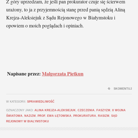
Z góry uprzedzam, że jeśli pan prokurator czuje się ścierwem
urażony, to ja z przyjemnością stanę przed panią sędzią Aliną
Krejza-Aleksiejuk z Sądu Rejonowego w Białymstoku i
opowiem o moich poglądach i opiniach.
Napisane przez:
Malgorzata Pietkun
SKOMENTUJ
W KATEGORII:
SPRAWIEDLIWOŚĆ
OZNACZONY JAKO:
ALINA KREJZA-ALEKSIEJUK
,
CZECZENIA
,
FASZYZM
,
II WOJNA
ŚWIATOWA
,
NAZIZM
,
PROF. EWA ŁĘTOWSKA
,
PROKURATURA
,
RASIZM
,
SĄD
REJONOWY W BIAŁYMSTOKU