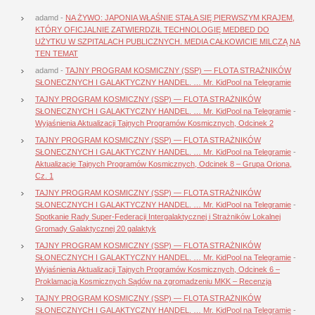
adamd
-
NA ŻYWO: JAPONIA WŁAŚNIE STAŁA SIĘ PIERWSZYM KRAJEM,
KTÓRY OFICJALNIE ZATWIERDZIŁ TECHNOLOGIĘ MEDBED DO
UŻYTKU W SZPITALACH PUBLICZNYCH. MEDIA CAŁKOWICIE MILCZĄ NA
TEN TEMAT
adamd
-
TAJNY PROGRAM KOSMICZNY (SSP) — FLOTA STRAŻNIKÓW
SŁONECZNYCH I GALAKTYCZNY HANDEL. … Mr. KidPool na Telegramie
TAJNY PROGRAM KOSMICZNY (SSP) — FLOTA STRAŻNIKÓW
SŁONECZNYCH I GALAKTYCZNY HANDEL. … Mr. KidPool na Telegramie
-
Wyjaśnienia Aktualizacji Tajnych Programów Kosmicznych, Odcinek 2
TAJNY PROGRAM KOSMICZNY (SSP) — FLOTA STRAŻNIKÓW
SŁONECZNYCH I GALAKTYCZNY HANDEL. … Mr. KidPool na Telegramie
-
Aktualizacje Tajnych Programów Kosmicznych, Odcinek 8 – Grupa Oriona,
Cz. 1
TAJNY PROGRAM KOSMICZNY (SSP) — FLOTA STRAŻNIKÓW
SŁONECZNYCH I GALAKTYCZNY HANDEL. … Mr. KidPool na Telegramie
-
Spotkanie Rady Super-Federacji Intergalaktycznej i Strażników Lokalnej
Gromady Galaktycznej 20 galaktyk
TAJNY PROGRAM KOSMICZNY (SSP) — FLOTA STRAŻNIKÓW
SŁONECZNYCH I GALAKTYCZNY HANDEL. … Mr. KidPool na Telegramie
-
Wyjaśnienia Aktualizacji Tajnych Programów Kosmicznych, Odcinek 6 –
Proklamacja Kosmicznych Sądów na zgromadzeniu MKK – Recenzja
TAJNY PROGRAM KOSMICZNY (SSP) — FLOTA STRAŻNIKÓW
SŁONECZNYCH I GALAKTYCZNY HANDEL. … Mr. KidPool na Telegramie
-