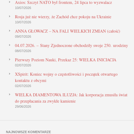
Axios: Szczyt NATO był frontem, 24 lipca to wyzwalacz
10/07/2026
Rosja już nie wierzy, że Zachód chce pokoju na Ukrainie
10/07/2026
ANNA GŁOWACZ – NA FALI WIELKICH ZMIAN (całość)
09/07/2026
04.07.2026. – Stany Zjednoczone obchodziły swoje 250. urodziny
08/07/2026
Pierwszy Poziom Nauki, Przekaz 25: WIELKA INICJACJA
02/07/2026
XSpirit: Koniec wojny o częstotliwości i początek otwartego
kontaktu z obcymi
02/07/2026
WIELKA DIAMENTOWA ILUZJA: Jak korporacja zmusiła świat
do przepłacania za zwykłe kamienie
29/06/2026
NAJNOWSZE KOMENTARZE