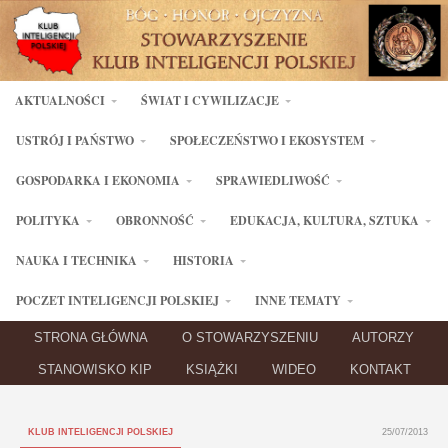
AKTUALNOŚCI
ŚWIAT I CYWILIZACJE
USTRÓJ I PAŃSTWO
SPOŁECZEŃSTWO I EKOSYSTEM
GOSPODARKA I EKONOMIA
SPRAWIEDLIWOŚĆ
POLITYKA
OBRONNOŚĆ
EDUKACJA, KULTURA, SZTUKA
NAUKA I TECHNIKA
HISTORIA
POCZET INTELIGENCJI POLSKIEJ
INNE TEMATY
STRONA GŁÓWNA
O STOWARZYSZENIU
AUTORZY
STANOWISKO KIP
KSIĄŻKI
WIDEO
KONTAKT
KLUB INTELIGENCJI POLSKIEJ
25/07/2013