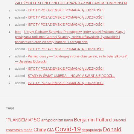
ZAŁOŻYCIELE SŁONECZNEGO STRAŻNIKA Z WILLIAMEM TOMPKINSEM
adamd
-
ISTOTY POZAZIEMSKIE POMAGAJĄ LUDZKOŚCI
adamd
-
ISTOTY POZAZIEMSKIE POMAGAJĄ LUDZKOŚCI
adamd
-
ISTOTY POZAZIEMSKIE POMAGAJĄ LUDZKOŚCI
best
-
Ukryty Globalny Syndykat Przestępczy, który rządzi światem: Klany i
powiązania rodzinne Czarnej Szlachty, rodzin królewskich, żydowskich i
bankierskich oraz ich sfery nadzoru i zarządzania
adamd
-
ISTOTY POZAZIEMSKIE POMAGAJĄ LUDZKOŚCI
adamd
-
Pamięć duszy — “po drugiej stronie okazuje się, że to była tylko gra”
— Jarosław Dobrucki
adamd
-
ISTOTY POZAZIEMSKIE POMAGAJĄ LUDZKOŚCI
adamd
-
STARY IV ŚWIAT UMIERA… NOWY V ŚWIAT SIĘ RODZI…
adamd
-
ISTOTY POZAZIEMSKIE POMAGAJĄ LUDZKOŚCI
TAGI
5G
Benjamin Fulford
"PLANDEMIA"
antypolonizm
banki
Białoruś
Covid-19
Donald
Chiny
CIA
chazarska mafia
depopulacja