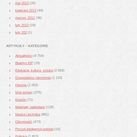
maj 2012
(26)
kwiecień 2012
(44)
marzec 2012
(36)
luty 2012
(19)
luty 202
(1)
ARTYKUŁY – KATEGORIE
Aktualności
(4 754)
Biuletyn KIP
(19)
Edukacja, kultura, sztuka
(2 063)
Gospodarka i ekonomia
(1 120)
Historia
(1 053)
Inne tematy
(375)
Książki
(71)
Materiały nadesłane
(128)
Nauka i technika
(861)
Obronność
(473)
Poczet inteligencji polskiej
(15)
Polityka
(1 853)