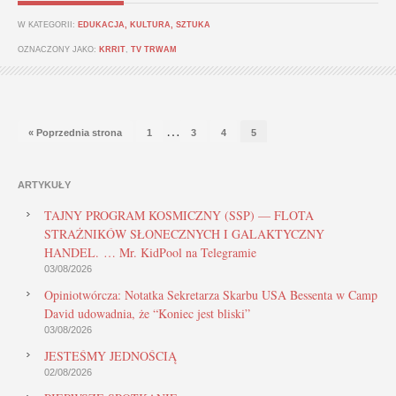
W KATEGORII:
EDUKACJA, KULTURA, SZTUKA
OZNACZONY JAKO:
KRRIT
,
TV TRWAM
…
« Poprzednia strona
1
3
4
5
ARTYKUŁY
TAJNY PROGRAM KOSMICZNY (SSP) — FLOTA
STRAŻNIKÓW SŁONECZNYCH I GALAKTYCZNY
HANDEL. … Mr. KidPool na Telegramie
03/08/2026
Opiniotwórcza: Notatka Sekretarza Skarbu USA Bessenta w Camp
David udowadnia, że “Koniec jest bliski”
03/08/2026
JESTEŚMY JEDNOŚCIĄ
02/08/2026