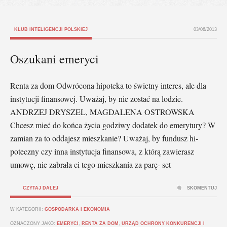
KLUB INTELIGENCJI POLSKIEJ
03/06/2013
Oszukani emeryci
Renta za dom Odwrócona hipoteka to świetny interes, ale dla
instytucji finansowej. Uważaj, by nie zostać na lodzie.
ANDRZEJ DRYSZEL, MAGDALENA OSTROWSKA
Chcesz mieć do końca życia godziwy dodatek do emerytu­ry? W
zamian za to oddajesz mieszkanie? Uważaj, by fundusz hi­
poteczny czy inna instytucja finan­sowa, z którą zawierasz
umowę, nie zabrała ci tego mieszkania za parę- set
CZYTAJ DALEJ
SKOMENTUJ
W KATEGORII:
GOSPODARKA I EKONOMIA
OZNACZONY JAKO:
EMERYCI
,
RENTA ZA DOM
,
URZĄD OCHRONY KONKURENCJI I