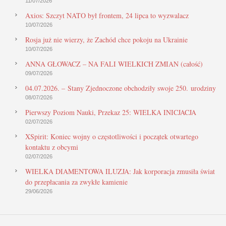
11/07/2026
Axios: Szczyt NATO był frontem, 24 lipca to wyzwalacz
10/07/2026
Rosja już nie wierzy, że Zachód chce pokoju na Ukrainie
10/07/2026
ANNA GŁOWACZ – NA FALI WIELKICH ZMIAN (całość)
09/07/2026
04.07.2026. – Stany Zjednoczone obchodziły swoje 250. urodziny
08/07/2026
Pierwszy Poziom Nauki, Przekaz 25: WIELKA INICJACJA
02/07/2026
XSpirit: Koniec wojny o częstotliwości i początek otwartego
kontaktu z obcymi
02/07/2026
WIELKA DIAMENTOWA ILUZJA: Jak korporacja zmusiła świat
do przepłacania za zwykłe kamienie
29/06/2026