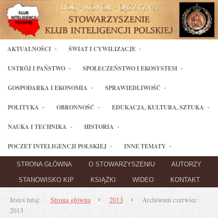
AKTUALNOŚCI
ŚWIAT I CYWILIZACJE
USTRÓJ I PAŃSTWO
SPOŁECZEŃSTWO I EKOSYSTEM
GOSPODARKA I EKONOMIA
SPRAWIEDLIWOŚĆ
POLITYKA
OBRONNOŚĆ
EDUKACJA, KULTURA, SZTUKA
NAUKA I TECHNIKA
HISTORIA
POCZET INTELIGENCJI POLSKIEJ
INNE TEMATY
STRONA GŁÓWNA
O STOWARZYSZENIU
AUTORZY
STANOWISKO KIP
KSIĄŻKI
WIDEO
KONTAKT
Jesteś tutaj:
Strona główna
2013
Archiwum czerwiec
2013