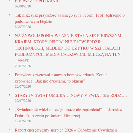
PIERWSZE SPOTKANIE
02/08/2026
Tak niszczysz przyszłość własnego syna i córki. Prof. Jędrzejko o
podstawowym błędzie
30/07/2026
NA ŻYWO: JAPONIA WŁAŚNIE STAŁA SIĘ PIERWSZYM
KRAJEM, KTÓRY OFICJALNIE ZATWIERDZIŁ
TECHNOLOGIĘ MEDBED DO UŻYTKU W SZPITALACH
PUBLICZNYCH. MEDIA CAŁKOWICIE MILCZĄ NA TEN
TEMAT
29/07/2026
Prezydent zawetował ustawę o homozwiązkach. Kotula
zapowiada: „Jak nie drzwiami, to oknem”
23/07/2026
STARY IV ŚWIAT UMIERA… NOWY V ŚWIAT SIĘ RODZI…
20/07/2026
„Świadomość widzi to, czego mózg nie zapamiętał” — Jarosław
Dobrucki o życiu po śmierci klinicznej
19/07/2026
Raport energetyczny sierpień 2026 – Odrodzenie Cywilizacji