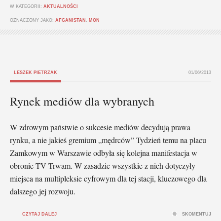
W KATEGORII:
AKTUALNOŚCI
OZNACZONY JAKO:
AFGANISTAN
,
MON
LESZEK PIETRZAK
01/06/2013
Rynek mediów dla wybranych
W zdrowym państwie o sukcesie mediów decydują prawa
rynku, a nie jakieś gremium „mędrców” Tydzień temu na placu
Zamkowym w Warsza­wie odbyła się kolejna manifestacja w
obronie TV Trwam. W zasadzie wszystkie z nich dotyczyły
miej­sca na multipleksie cyfrowym dla tej stacji, kluczowego dla
dalszego jej rozwoju.
CZYTAJ DALEJ
SKOMENTUJ