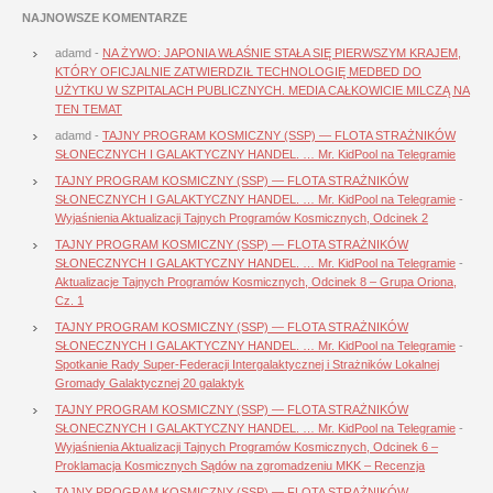
NAJNOWSZE KOMENTARZE
adamd
-
NA ŻYWO: JAPONIA WŁAŚNIE STAŁA SIĘ PIERWSZYM KRAJEM,
KTÓRY OFICJALNIE ZATWIERDZIŁ TECHNOLOGIĘ MEDBED DO
UŻYTKU W SZPITALACH PUBLICZNYCH. MEDIA CAŁKOWICIE MILCZĄ NA
TEN TEMAT
adamd
-
TAJNY PROGRAM KOSMICZNY (SSP) — FLOTA STRAŻNIKÓW
SŁONECZNYCH I GALAKTYCZNY HANDEL. … Mr. KidPool na Telegramie
TAJNY PROGRAM KOSMICZNY (SSP) — FLOTA STRAŻNIKÓW
SŁONECZNYCH I GALAKTYCZNY HANDEL. … Mr. KidPool na Telegramie
-
Wyjaśnienia Aktualizacji Tajnych Programów Kosmicznych, Odcinek 2
TAJNY PROGRAM KOSMICZNY (SSP) — FLOTA STRAŻNIKÓW
SŁONECZNYCH I GALAKTYCZNY HANDEL. … Mr. KidPool na Telegramie
-
Aktualizacje Tajnych Programów Kosmicznych, Odcinek 8 – Grupa Oriona,
Cz. 1
TAJNY PROGRAM KOSMICZNY (SSP) — FLOTA STRAŻNIKÓW
SŁONECZNYCH I GALAKTYCZNY HANDEL. … Mr. KidPool na Telegramie
-
Spotkanie Rady Super-Federacji Intergalaktycznej i Strażników Lokalnej
Gromady Galaktycznej 20 galaktyk
TAJNY PROGRAM KOSMICZNY (SSP) — FLOTA STRAŻNIKÓW
SŁONECZNYCH I GALAKTYCZNY HANDEL. … Mr. KidPool na Telegramie
-
Wyjaśnienia Aktualizacji Tajnych Programów Kosmicznych, Odcinek 6 –
Proklamacja Kosmicznych Sądów na zgromadzeniu MKK – Recenzja
TAJNY PROGRAM KOSMICZNY (SSP) — FLOTA STRAŻNIKÓW