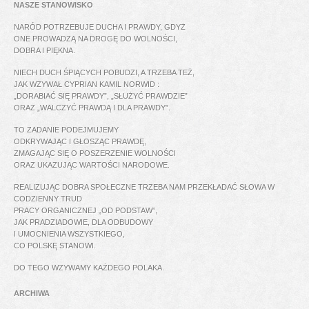
NASZE STANOWISKO
NARÓD POTRZEBUJE DUCHA I PRAWDY, GDYŻ
ONE PROWADZĄ NA DROGĘ DO WOLNOŚCI,
DOBRA I PIĘKNA.
NIECH DUCH ŚPIĄCYCH POBUDZI, A TRZEBA TEŻ,
JAK WZYWAŁ CYPRIAN KAMIL NORWID :
„DORABIAĆ SIĘ PRAWDY”, „SŁUŻYĆ PRAWDZIE”
ORAZ „WALCZYĆ PRAWDĄ I DLA PRAWDY”.
TO ZADANIE PODEJMUJEMY
ODKRYWAJĄC I GŁOSZĄC PRAWDĘ,
ZMAGAJĄC SIĘ O POSZERZENIE WOLNOŚCI
ORAZ UKAZUJĄC WARTOŚCI NARODOWE.
REALIZUJĄC DOBRA SPOŁECZNE TRZEBA NAM PRZEKŁADAĆ SŁOWA W
CODZIENNY TRUD
PRACY ORGANICZNEJ „OD PODSTAW”,
JAK PRADZIADOWIE, DLA ODBUDOWY
I UMOCNIENIA WSZYSTKIEGO,
CO POLSKĘ STANOWI.
DO TEGO WZYWAMY KAŻDEGO POLAKA.
ARCHIWA