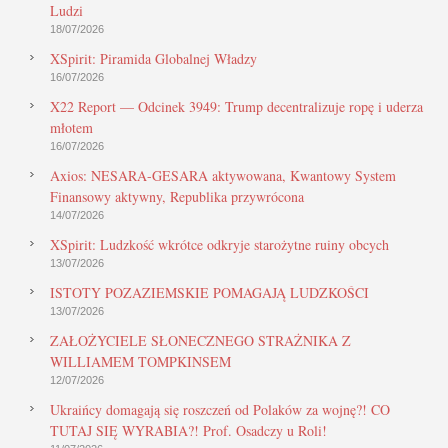
Ludzi
18/07/2026
XSpirit: Piramida Globalnej Władzy
16/07/2026
X22 Report — Odcinek 3949: Trump decentralizuje ropę i uderza
młotem
16/07/2026
Axios: NESARA-GESARA aktywowana, Kwantowy System
Finansowy aktywny, Republika przywrócona
14/07/2026
XSpirit: Ludzkość wkrótce odkryje starożytne ruiny obcych
13/07/2026
ISTOTY POZAZIEMSKIE POMAGAJĄ LUDZKOŚCI
13/07/2026
ZAŁOŻYCIELE SŁONECZNEGO STRAŻNIKA Z
WILLIAMEM TOMPKINSEM
12/07/2026
Ukraińcy domagają się roszczeń od Polaków za wojnę?! CO
TUTAJ SIĘ WYRABIA?! Prof. Osadczy u Roli!