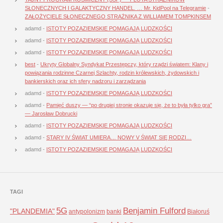
SŁONECZNYCH I GALAKTYCZNY HANDEL. … Mr. KidPool na Telegramie
-
ZAŁOŻYCIELE SŁONECZNEGO STRAŻNIKA Z WILLIAMEM TOMPKINSEM
adamd
-
ISTOTY POZAZIEMSKIE POMAGAJĄ LUDZKOŚCI
adamd
-
ISTOTY POZAZIEMSKIE POMAGAJĄ LUDZKOŚCI
adamd
-
ISTOTY POZAZIEMSKIE POMAGAJĄ LUDZKOŚCI
best
-
Ukryty Globalny Syndykat Przestępczy, który rządzi światem: Klany i
powiązania rodzinne Czarnej Szlachty, rodzin królewskich, żydowskich i
bankierskich oraz ich sfery nadzoru i zarządzania
adamd
-
ISTOTY POZAZIEMSKIE POMAGAJĄ LUDZKOŚCI
adamd
-
Pamięć duszy — “po drugiej stronie okazuje się, że to była tylko gra”
— Jarosław Dobrucki
adamd
-
ISTOTY POZAZIEMSKIE POMAGAJĄ LUDZKOŚCI
adamd
-
STARY IV ŚWIAT UMIERA… NOWY V ŚWIAT SIĘ RODZI…
adamd
-
ISTOTY POZAZIEMSKIE POMAGAJĄ LUDZKOŚCI
TAGI
5G
Benjamin Fulford
"PLANDEMIA"
antypolonizm
banki
Białoruś