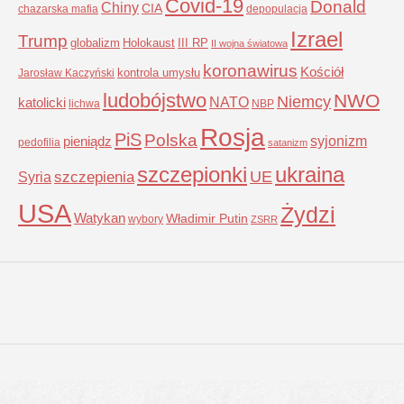
Covid-19
Donald
Chiny
CIA
chazarska mafia
depopulacja
Izrael
Trump
globalizm
Holokaust
III RP
II wojna światowa
koronawirus
Kościół
kontrola umysłu
Jarosław Kaczyński
ludobójstwo
NWO
Niemcy
NATO
katolicki
lichwa
NBP
Rosja
PiS
Polska
syjonizm
pieniądz
pedofilia
satanizm
szczepionki
ukraina
UE
Syria
szczepienia
USA
Żydzi
Watykan
Władimir Putin
wybory
ZSRR