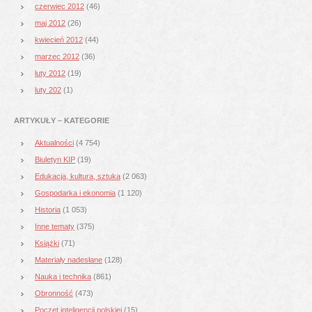
czerwiec 2012
(46)
maj 2012
(26)
kwiecień 2012
(44)
marzec 2012
(36)
luty 2012
(19)
luty 202
(1)
ARTYKUŁY – KATEGORIE
Aktualności
(4 754)
Biuletyn KIP
(19)
Edukacja, kultura, sztuka
(2 063)
Gospodarka i ekonomia
(1 120)
Historia
(1 053)
Inne tematy
(375)
Książki
(71)
Materiały nadesłane
(128)
Nauka i technika
(861)
Obronność
(473)
Poczet inteligencji polskiej
(15)