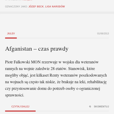
OZNACZONY JAKO:
JÓZEF BECK
,
LIGA NARODÓW
JULEV
01/06/2013
Afganistan – czas prawdy
Piotr Falkowski MON rezerwuje w wojsku dla weteranów
rannych na wojnie zaledwie 28 etatów. Stanowisk, które
mogliby objąć, jest kilkaset Renty weteranów poszkodowanych
na wojnach są często tak niskie, że brakuje na leki, rehabilitację
czy przystosowanie domu do potrzeb osoby o ograniczonej
sprawności.
CZYTAJ DALEJ
SKOMENTUJ