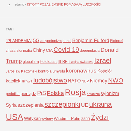
adamd
-
ISTOTY POZAZIEMSKIE POMAGAJĄ LUDZKOŚCI
TAGI
5G
Benjamin Fulford
"PLANDEMIA"
antypolonizm
banki
Białoruś
Covid-19
Donald
Chiny
CIA
chazarska mafia
depopulacja
Izrael
Trump
globalizm
Holokaust
III RP
II wojna światowa
koronawirus
Kościół
kontrola umysłu
Jarosław Kaczyński
ludobójstwo
NWO
Niemcy
NATO
katolicki
lichwa
NBP
Rosja
PiS
Polska
syjonizm
pieniądz
pedofilia
satanizm
szczepionki
ukraina
UE
Syria
szczepienia
USA
Żydzi
Watykan
Władimir Putin
wybory
ZSRR