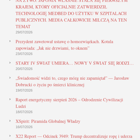
NA ŻYWO: JAPONIA WŁAŚNIE STAŁA SIĘ PIERWSZYM
KRAJEM, KTÓRY OFICJALNIE ZATWIERDZIŁ
TECHNOLOGIĘ MEDBED DO UŻYTKU W SZPITALACH
PUBLICZNYCH. MEDIA CAŁKOWICIE MILCZĄ NA TEN
TEMAT
29/07/2026
Prezydent zawetował ustawę o homozwiązkach. Kotula
zapowiada: „Jak nie drzwiami, to oknem”
23/07/2026
STARY IV ŚWIAT UMIERA… NOWY V ŚWIAT SIĘ RODZI…
20/07/2026
„Świadomość widzi to, czego mózg nie zapamiętał” — Jarosław
Dobrucki o życiu po śmierci klinicznej
19/07/2026
Raport energetyczny sierpień 2026 – Odrodzenie Cywilizacji
Ludzi
18/07/2026
XSpirit: Piramida Globalnej Władzy
16/07/2026
X22 Report — Odcinek 3949: Trump decentralizuje ropę i uderza