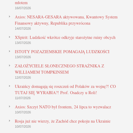
młotem
16/07/2026
Axios: NESARA-GESARA aktywowana, Kwantowy System
Finansowy aktywny, Republika przywrócona
14/07/2026
XSpirit: Ludzkość wkrótce odkryje starożytne ruiny obcych
13/07/2026
ISTOTY POZAZIEMSKIE POMAGAJĄ LUDZKOŚCI
13/07/2026
ZAŁOŻYCIELE SŁONECZNEGO STRAŻNIKA Z
WILLIAMEM TOMPKINSEM
12/07/2026
Ukraińcy domagają się roszczeń od Polaków za wojnę?! CO
TUTAJ SIĘ WYRABIA?! Prof. Osadczy u Roli!
11/07/2026
Axios: Szczyt NATO był frontem, 24 lipca to wyzwalacz
10/07/2026
Rosja już nie wierzy, że Zachód chce pokoju na Ukrainie
10/07/2026