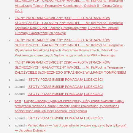
SŁONECZNYCH I GALAKTYCZNY HANDEL. … Mr. KidPool na Telegramie
-
Aktualizacje Tajnych Programów Kosmicznych, Odcinek 8 – Grupa Oriona,
Cz. 1
TAJNY PROGRAM KOSMICZNY (SSP) — FLOTA STRAŻNIKÓW
SŁONECZNYCH I GALAKTYCZNY HANDEL. … Mr. KidPool na Telegramie
-
Spotkanie Rady Super-Federacji Intergalaktycznej i Strażników Lokalnej
Gromady Galaktycznej 20 galaktyk
TAJNY PROGRAM KOSMICZNY (SSP) — FLOTA STRAŻNIKÓW
SŁONECZNYCH I GALAKTYCZNY HANDEL. … Mr. KidPool na Telegramie
-
Wyjaśnienia Aktualizacji Tajnych Programów Kosmicznych, Odcinek 6 –
Proklamacja Kosmicznych Sądów na zgromadzeniu MKK – Recenzja
TAJNY PROGRAM KOSMICZNY (SSP) — FLOTA STRAŻNIKÓW
SŁONECZNYCH I GALAKTYCZNY HANDEL. … Mr. KidPool na Telegramie
-
ZAŁOŻYCIELE SŁONECZNEGO STRAŻNIKA Z WILLIAMEM TOMPKINSEM
adamd
-
ISTOTY POZAZIEMSKIE POMAGAJĄ LUDZKOŚCI
adamd
-
ISTOTY POZAZIEMSKIE POMAGAJĄ LUDZKOŚCI
adamd
-
ISTOTY POZAZIEMSKIE POMAGAJĄ LUDZKOŚCI
best
-
Ukryty Globalny Syndykat Przestępczy, który rządzi światem: Klany i
powiązania rodzinne Czarnej Szlachty, rodzin królewskich, żydowskich i
bankierskich oraz ich sfery nadzoru i zarządzania
adamd
-
ISTOTY POZAZIEMSKIE POMAGAJĄ LUDZKOŚCI
adamd
-
Pamięć duszy — “po drugiej stronie okazuje się, że to była tylko gra”
— Jarosław Dobrucki