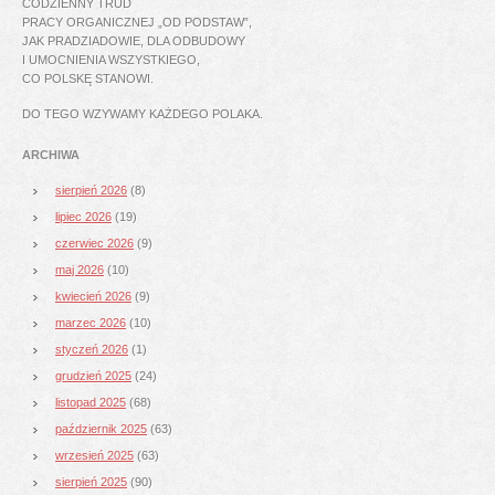
CODZIENNY TRUD
PRACY ORGANICZNEJ „OD PODSTAW”,
JAK PRADZIADOWIE, DLA ODBUDOWY
I UMOCNIENIA WSZYSTKIEGO,
CO POLSKĘ STANOWI.
DO TEGO WZYWAMY KAŻDEGO POLAKA.
ARCHIWA
sierpień 2026
(8)
lipiec 2026
(19)
czerwiec 2026
(9)
maj 2026
(10)
kwiecień 2026
(9)
marzec 2026
(10)
styczeń 2026
(1)
grudzień 2025
(24)
listopad 2025
(68)
październik 2025
(63)
wrzesień 2025
(63)
sierpień 2025
(90)