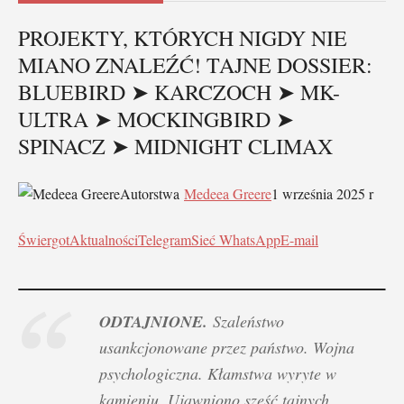
PROJEKTY, KTÓRYCH NIGDY NIE
MIANO ZNALEŹĆ! TAJNE DOSSIER:
BLUEBIRD ➤ KARCZOCH ➤ MK-
ULTRA ➤ MOCKINGBIRD ➤
SPINACZ ➤ MIDNIGHT CLIMAX
Autorstwa
Medeea Greere
1 września 2025 r
Świergot
Aktualności
Telegram
Sieć WhatsApp
E-mail
ODTAJNIONE.
Szaleństwo
usankcjonowane przez państwo. Wojna
psychologiczna. Kłamstwa wyryte w
kamieniu. Ujawniono sześć tajnych