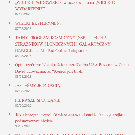
„WIELKIE WIDOWISKO” w oczekiwaniu na „WIELKIE
WYDARZENIE”
07/08/2026
WIELKI EKSPERYMENT
07/08/2026
TAJNY PROGRAM KOSMICZNY (SSP) — FLOTA
STRAŻNIKÓW SŁONECZNYCH I GALAKTYCZNY
HANDEL. … Mr. KidPool na Telegramie
03/08/2026
Opiniotwórcza: Notatka Sekretarza Skarbu USA Bessenta w Camp
David udowadnia, że “Koniec jest bliski”
03/08/2026
JESTEŚMY JEDNOŚCIĄ
02/08/2026
PIERWSZE SPOTKANIE
02/08/2026
Tak niszczysz przyszłość własnego syna i córki. Prof. Jędrzejko o
podstawowym błędzie
30/07/2026