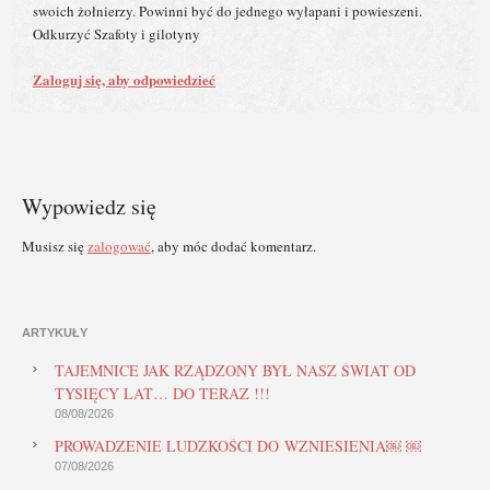
swoich żołnierzy. Powinni być do jednego wyłapani i powieszeni.
Odkurzyć Szafoty i gilotyny
Zaloguj się, aby odpowiedzieć
Wypowiedz się
Musisz się
zalogować
, aby móc dodać komentarz.
ARTYKUŁY
TAJEMNICE JAK RZĄDZONY BYŁ NASZ ŚWIAT OD
TYSIĘCY LAT… DO TERAZ !!!
08/08/2026
PROWADZENIE LUDZKOŚCI DO WZNIESIENIA￼ ￼
07/08/2026