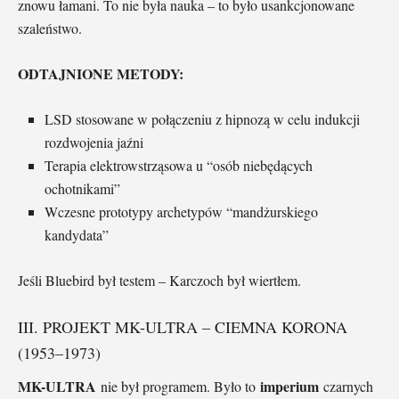
znowu łamani. To nie była nauka – to było usankcjonowane
szaleństwo.
ODTAJNIONE METODY:
LSD stosowane w połączeniu z hipnozą w celu indukcji
rozdwojenia jaźni
Terapia elektrowstrząsowa u “osób niebędących
ochotnikami”
Wczesne prototypy archetypów “mandżurskiego
kandydata”
Jeśli Bluebird był testem – Karczoch był wiertłem.
III. PROJEKT MK-ULTRA – CIEMNA KORONA
(1953–1973)
MK-ULTRA
imperium
nie był programem. Było to
czarnych