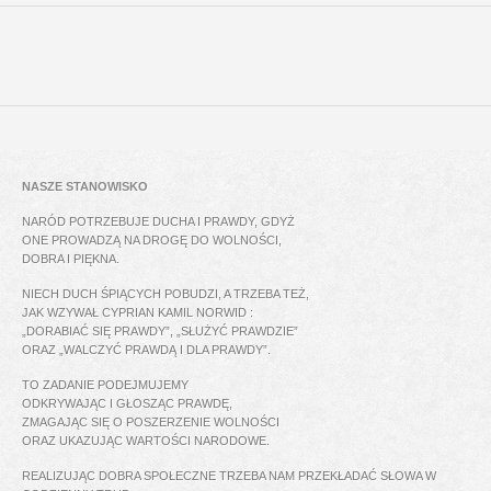
NASZE STANOWISKO
NARÓD POTRZEBUJE DUCHA I PRAWDY, GDYŻ
ONE PROWADZĄ NA DROGĘ DO WOLNOŚCI,
DOBRA I PIĘKNA.
NIECH DUCH ŚPIĄCYCH POBUDZI, A TRZEBA TEŻ,
JAK WZYWAŁ CYPRIAN KAMIL NORWID :
„DORABIAĆ SIĘ PRAWDY”, „SŁUŻYĆ PRAWDZIE”
ORAZ „WALCZYĆ PRAWDĄ I DLA PRAWDY”.
TO ZADANIE PODEJMUJEMY
ODKRYWAJĄC I GŁOSZĄC PRAWDĘ,
ZMAGAJĄC SIĘ O POSZERZENIE WOLNOŚCI
ORAZ UKAZUJĄC WARTOŚCI NARODOWE.
REALIZUJĄC DOBRA SPOŁECZNE TRZEBA NAM PRZEKŁADAĆ SŁOWA W