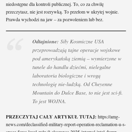
niedostępne dla kontroli publicznej. To, co za chwilę
przeczytasz, nie jest rozrywką. To przełom w ukrytej wojnie.
Prawda wychodzi na jaw – za pozwoleniem lub bez.
Odtajnione:
Siły Kosmiczne USA
przeprowadzają tajne operacje wojskowe
pod amerykańską ziemią – wymierzone w
tunele do handlu dziećmi, nielegalne
laboratoria biologiczne i wrogą
technologię nie-ludzką. Od Cheyenne
Mountain do Dulce Base, to nie jest sci-fi.
To jest WOJNA.
PRZECZYTAJ CAŁY ARTYKUŁ TUTAJ:
https://amg-
news.com/declassified-military-report-operation-reclamation-u-s-
space-force-level-zulu-9-clearance-2025-internal-intel-dump-