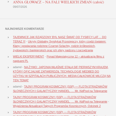
ANNA GŁOWACZ – NA FALI WIELKICH ZMIAN (całość)
09/07/2026
NAJNOWSZE KOMENTARZE
TAJEMNICE JAK RZĄDZONY BYŁ NASZ ŚWIAT OD TYSIĘCY LAT… DO
TERAZ !!!
-
Ukryty Globalny Syndykat Przestępczy, który rządzi światem:
Klany i powiązania rodzinne Czarnej Szlachty, rodzin królewskich,
żydowskich i bankierskich oraz ich sfery nadzoru i zarządzania
WIELKI EKSPERYMENT
-
Ponad Majestatyczną 12 – aktualizacja filmu z
napisami PL
adamd
-
NA ŻYWO: JAPONIA WŁAŚNIE STAŁA SIĘ PIERWSZYM KRAJEM,
KTÓRY OFICJALNIE ZATWIERDZIŁ TECHNOLOGIĘ MEDBED DO
UŻYTKU W SZPITALACH PUBLICZNYCH. MEDIA CAŁKOWICIE MILCZĄ NA
TEN TEMAT
adamd
-
TAJNY PROGRAM KOSMICZNY (SSP) — FLOTA STRAŻNIKÓW
SŁONECZNYCH I GALAKTYCZNY HANDEL. … Mr. KidPool na Telegramie
TAJNY PROGRAM KOSMICZNY (SSP) — FLOTA STRAŻNIKÓW
SŁONECZNYCH I GALAKTYCZNY HANDEL. … Mr. KidPool na Telegramie
-
Wyjaśnienia Aktualizacji Tajnych Programów Kosmicznych, Odcinek 2
TAJNY PROGRAM KOSMICZNY (SSP) — FLOTA STRAŻNIKÓW