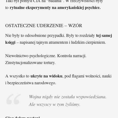
Taki był pomysł CIA na “badania”. W rzeczywistości były
rytualne eksperymenty na amerykańskiej psychice.
to
OSTATECZNE UDERZENIE – WZÓR
tej samej
Nie były to odosobnione przypadki. Były to rozdziały
księgi
– napisanej tajnym atramentem i ludzkim cierpieniem.
Niewolnictwo psychologiczne. Kontrola narracji.
Zinstytucjonalizowane tortury.
ukryte na widoku
A wszystko to
, pod flagami wolności, nauki
i bezpieczeństwa narodowego.
Wojna nigdy nie została wypowiedziana.
Ale wszyscy w tym żyliśmy.
Ciąg dalszy nastąpi…