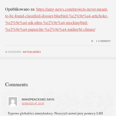
Opublikowano za:
https://amg-news.com/projects-never-meant-
to-be-found-classified-dossier-bluebird-%e2%9e%a4-artichoke-
%e2%9e%a4-mk-ultra-%e2%9e%a4-mockingbird-
%e2%9e%a4-paperclip-%e2%9e%a4-midnight-climax/
1 COMMENT
W KATEGORII:
AKTUALNOŚCI
Comments
MAKEPEACE1961
SAYS:
02/09/2025 AT 18:55
Typowo globaliści amerykańscy. Niszczyli nawet przy pomocy LSD