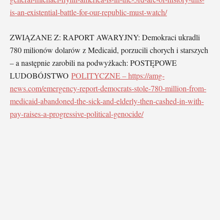
is-an-existential-battle-for-our-republic-must-watch/
ZWIĄZANE Z: RAPORT AWARYJNY: Demokraci ukradli
780 milionów dolarów z Medicaid, porzucili chorych i starszych
– a następnie zarobili na podwyżkach: POSTĘPOWE
LUDOBÓJSTWO
POLITYCZNE – https://amg-
news.com/emergency-report-democrats-stole-780-million-from-
medicaid-abandoned-the-sick-and-elderly-then-cashed-in-with-
pay-raises-a-progressive-political-genocide/