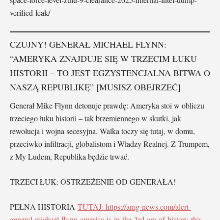
verified-leak/
CZUJNY! GENERAŁ MICHAEL FLYNN:
“AMERYKA ZNAJDUJE SIĘ W TRZECIM ŁUKU
HISTORII – TO JEST EGZYSTENCJALNA BITWA O
NASZĄ REPUBLIKĘ” [MUSISZ OBEJRZEĆ]
Generał Mike Flynn detonuje prawdę: Ameryka stoi w obliczu
trzeciego łuku historii – tak brzemiennego w skutki, jak
rewolucja i wojna secesyjna. Walka toczy się tutaj, w domu,
przeciwko infiltracji, globalistom i Władzy Realnej. Z Trumpem,
z My Ludem, Republika będzie trwać.
TRZECI ŁUK: OSTRZEŻENIE OD GENERAŁA!
PEŁNA HISTORIA
TUTAJ: https://amg-news.com/alert-
general-michael-flynn-america-is-in-the-3rd-arc-of-history-this-