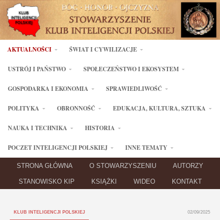
AKTUALNOŚCI
ŚWIAT I CYWILIZACJE
USTRÓJ I PAŃSTWO
SPOŁECZEŃSTWO I EKOSYSTEM
GOSPODARKA I EKONOMIA
SPRAWIEDLIWOŚĆ
POLITYKA
OBRONNOŚĆ
EDUKACJA, KULTURA, SZTUKA
NAUKA I TECHNIKA
HISTORIA
POCZET INTELIGENCJI POLSKIEJ
INNE TEMATY
STRONA GŁÓWNA
O STOWARZYSZENIU
AUTORZY
STANOWISKO KIP
KSIĄŻKI
WIDEO
KONTAKT
KLUB INTELIGENCJI POLSKIEJ
02/09/2025