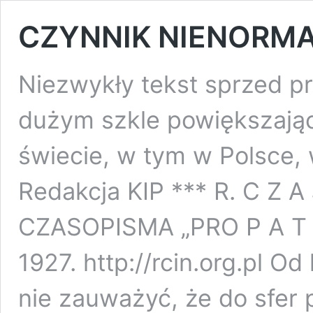
CZYNNIK NIENORMA
Niezwykły tekst sprzed pr
dużym szkle powiększając
świecie, w tym w Polsce, w
Redakcja KIP *** R. C Z 
CZASOPISMA „PRO P A T R 
1927. http://rcin.org.pl Od 
nie zauważyć, że do sfer