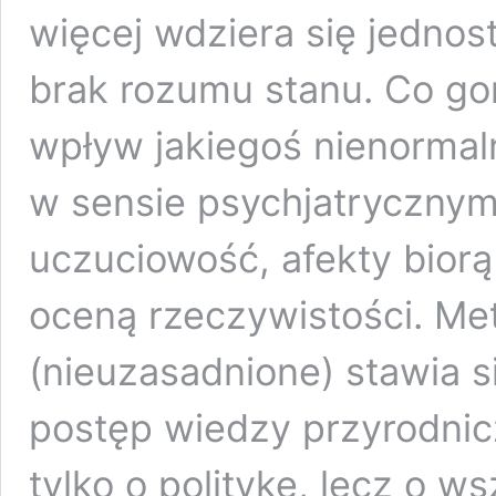
więcej wdziera się jednos
brak rozumu stanu. Co gor
wpływ jakiegoś nienormal
w sensie psychjatrycznym
uczuciowość, afekty biorą
oceną rzeczywistości. Met
(nieuzasadnione) stawia s
postęp wiedzy przyrodnicz
tylko o politykę, lecz o w