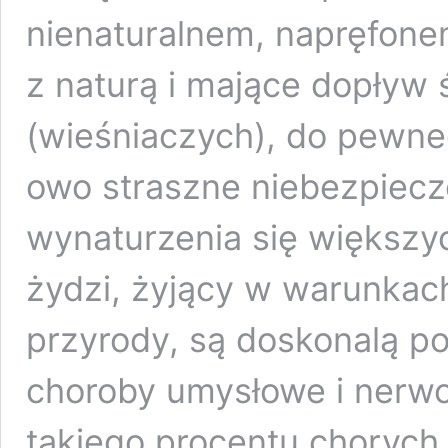
nienaturalnem, napręfonem
z naturą i mające dopływ
(wieśniaczych), do pewn
owo straszne niebezpiec
wynaturzenia się większyc
żydzi, żyjący w warunkac
przyrody, są doskonalą po
choroby umysłowe i nerw
takiego procentu chorych 