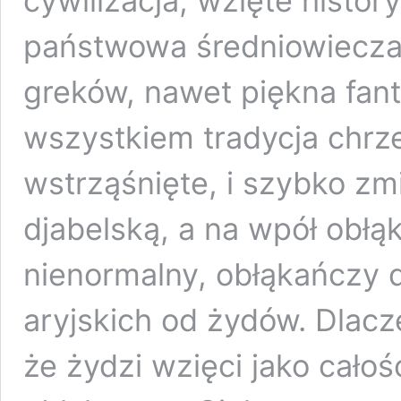
cywilizacja, wzięte history
państwowa średniowiecza
greków, nawet piękna fant
wszystkiem tradycja chrze
wstrząśnięte, i szybko zmi
djabelską, a na wpół obł
nienormalny, obłąkańczy 
aryjskich od żydów. Dlacz
że żydzi wzięci jako cał