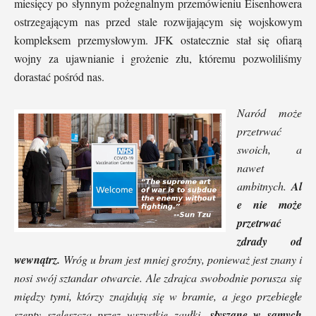
miesięcy po słynnym pożegnalnym przemówieniu Eisenhowera
ostrzegającym nas przed stale rozwijającym się wojskowym
kompleksem przemysłowym. JFK ostatecznie stał się ofiarą
wojny za ujawnianie i grożenie złu, któremu pozwoliliśmy
dorastać pośród nas.
Naród może
przetrwać
swoich, a
nawet
ambitnych.
Al
e nie może
przetrwać
zdrady od
wewnątrz.
Wróg u bram jest mniej groźny, ponieważ jest znany i
nosi swój sztandar otwarcie. Ale zdrajca swobodnie porusza się
między tymi, którzy znajdują się w bramie, a jego przebiegłe
szepty szeleszczą przez wszystkie zaułki,
słyszane w samych