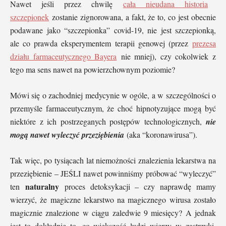
Nawet jeśli przez chwilę
cała nieudana historia
szczepionek
zostanie zignorowana, a fakt, że to, co jest obecnie
podawane jako “szczepionka” covid-19, nie jest szczepionką,
ale co prawda eksperymentem terapii genowej (przez
prezesa
działu farmaceutycznego Bayera
nie mniej), czy cokolwiek z
tego ma sens nawet na powierzchownym poziomie?
Mówi się o zachodniej medycynie w ogóle, a w szczególności o
przemyśle farmaceutycznym, że choć hipnotyzujące mogą być
niektóre z ich postrzeganych postępów technologicznych,
nie
mogą nawet wyleczyć przeziębienia
(aka “koronawirusa”).
Tak więc, po tysiącach lat niemożności znalezienia lekarstwa na
przeziębienie – JEŚLI nawet powinniśmy próbować “wyleczyć”
naturalny
ten
proces detoksykacji – czy naprawdę mamy
wierzyć, że magiczne lekarstwo na magicznego wirusa zostało
magicznie znalezione w ciągu zaledwie 9 miesięcy? A jednak
jest to dokładnie to, co większość ludzi wierzy w zastrzyki,