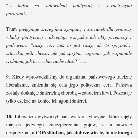
“
… ludzie są zadowoleni, polityczni, z zewnętrznymi
pozorami…”
Tłum
pielęgnuje szczególną sympatię i szacunek dla geniuszy
władzy politycznej i akceptuje wszystkie ich akty przemocy z
podziwem: “rasly, cóż, tak, to jest rasly, ale to sprytne!…
sztuczka, jeśli chcesz, ale jak sprytnie zagrana, jak wspaniale
zrobiona, jak bezczelna zuchwałość!”. …
9.
Kiedy wprowadziliśmy do organizmu państwowego truciznę
liberalizmu, zmieniła się cała jego polityczna cera. Państwa
zostały dotknięte śmiertelną chorobą – zatruciem krwi. Pozostaje
tylko czekać na koniec ich agonii śmierci.
10.
Liberalizm wytworzył państwa konstytucyjne, które zajęły
miejsce jedynego zabezpieczenia gojów, a mianowicie
CONstitution, jak dobrze wiecie, to nic innego
despotyzmu; a