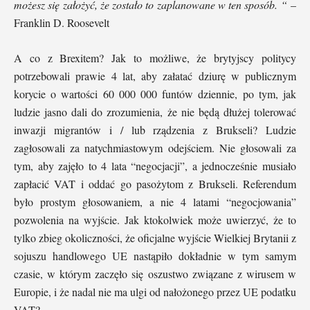
możesz się założyć, że zostało to zaplanowane w ten sposób. “
–
Franklin D. Roosevelt
A co z Brexitem? Jak to możliwe, że brytyjscy politycy
potrzebowali prawie 4 lat, aby załatać dziurę w publicznym
korycie o wartości 60 000 000 funtów dziennie, po tym, jak
ludzie jasno dali do zrozumienia, że nie będą dłużej tolerować
inwazji migrantów i / lub rządzenia z Brukseli? Ludzie
zagłosowali za natychmiastowym odejściem. Nie głosowali za
tym, aby zajęło to 4 lata “negocjacji”, a jednocześnie musiało
zapłacić VAT i oddać go pasożytom z Brukseli. Referendum
było prostym głosowaniem, a nie 4 latami “negocjowania”
pozwolenia na wyjście. Jak ktokolwiek może uwierzyć, że to
tylko zbieg okoliczności, że oficjalne wyjście Wielkiej Brytanii z
sojuszu handlowego UE nastąpiło dokładnie w tym samym
czasie, w którym zaczęło się oszustwo związane z wirusem w
Europie, i że nadal nie ma ulgi od nałożonego przez UE podatku
VAT?