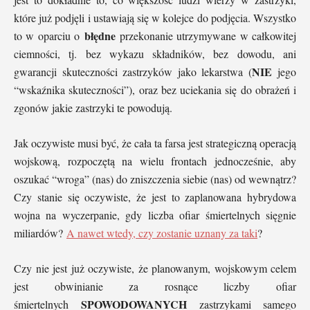
które już podjęli i ustawiają się w kolejce do podjęcia. Wszystko
błędne
to w oparciu o
przekonanie utrzymywane w całkowitej
ciemności, tj. bez wykazu składników, bez dowodu, ani
NIE
gwarancji skuteczności zastrzyków jako lekarstwa (
jego
“wskaźnika skuteczności”), oraz bez uciekania się do obrażeń i
zgonów jakie zastrzyki te powodują.
Jak oczywiste musi być, że cała ta farsa jest strategiczną operacją
wojskową, rozpoczętą na wielu frontach jednocześnie, aby
oszukać “wroga” (nas) do zniszczenia siebie (nas) od wewnątrz?
Czy stanie się oczywiste, że jest to zaplanowana hybrydowa
wojna na wyczerpanie, gdy liczba ofiar śmiertelnych sięgnie
miliardów?
A nawet wtedy, czy zostanie uznany za taki
?
Czy nie jest już oczywiste, że planowanym, wojskowym celem
jest obwinianie za rosnące liczby ofiar
SPOWODOWANYCH
śmiertelnych
zastrzykami samego