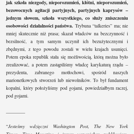
jak szkoła niezgody, nieporozumień, kłótni, nieporozumień,
bezowocnych agitacji partyjnych, partyjnych kaprysów –
jednym słowem, szkoła wszystkiego, co służy zniszczeniu
osobowości działalności państwa.
Trybuna “talkeries” ma; nie
mniej skutecznie niż prasa; skazał władców na bezczynność i
bezsilność, a tym samym uczynił ich bezużytecznymi i
zbędnymi, z tego powodu zostali w wielu krajach usunięci.
Potem epoka republik stała się możliwością, którą można było
zrealizować, a potem zastąpiliśmy władcę karykaturą rządu –
prezydenta, zabranego motłochowi, spośród naszych
marionetkowych stworzeń lub niewolników. To był fundament
kopalni, który położyliśmy pod gojami, powiedziałbym raczej,
pod gojami.
________
“
Jesteśmy wdzięczni
Washington Post,
The New York
Times,
Time Magazine
i innym wspaniałym publikacjom,