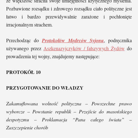
że większość straciła swoje umiejętności krytycznego myślenia.
Pozbawione rozsądku i zdrowego rozsądku ciało polityczne jest
łatwo i bardzo przewidywalnie zarażone i pochłonięte
irracjonalnym strachem.
Przechodząc do
Protokołów Mędrców Syjonu
, podręcznika
używanego przez
Aszkenazyjczyków / fałszywych Żydów
do
prowadzenia tej wojny, znajdujemy następujące:
PROTOKÓŁ 10
PRZYGOTOWANIE DO WŁADZY
Zakamuflowana wolność polityczna – Powszechne prawo
wyborcze – Powstanie republik – Przejście do masońskiego
despotyzmu – Proklamacja “Pana całego świata” –
Zaszczepienie chorób