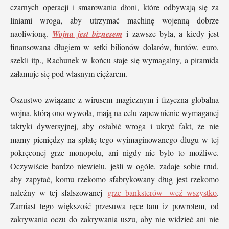
czarnych operacji i smarowania dłoni, które odbywają się za
liniami wroga, aby utrzymać machinę wojenną dobrze
naoliwioną.
Wojna jest biznesem
i zawsze była, a kiedy jest
finansowana długiem w setki bilionów dolarów, funtów, euro,
szekli itp., Rachunek w końcu staje się wymagalny, a piramida
załamuje się pod własnym ciężarem.
Oszustwo związane z wirusem magicznym i fizyczna globalna
wojna, którą ono wywoła, mają na celu zapewnienie wymaganej
taktyki dywersyjnej, aby osłabić wroga i ukryć fakt, że nie
mamy pieniędzy na spłatę tego wyimaginowanego długu w tej
pokręconej grze monopolu, ani nigdy nie było to możliwe.
Oczywiście bardzo niewielu, jeśli w ogóle, zadaje sobie trud,
aby zapytać, komu rzekomo sfabrykowany dług jest rzekomo
należny w tej sfałszowanej
grze banksterów- weź wszystko
.
Zamiast tego większość przesuwa ręce tam iz powrotem, od
zakrywania oczu do zakrywania uszu, aby nie widzieć ani nie