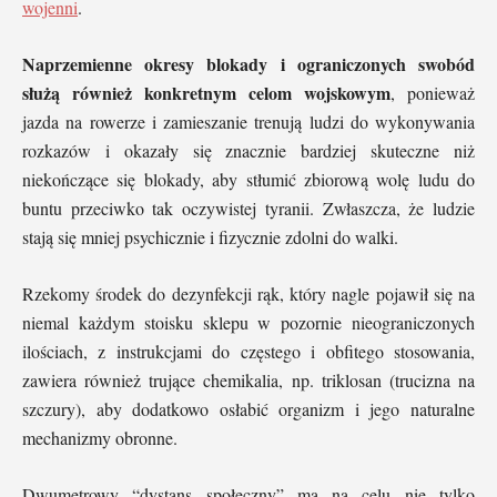
wojenni
.
Naprzemienne okresy blokady i ograniczonych swobód
służą również konkretnym celom wojskowym
, ponieważ
jazda na rowerze i zamieszanie trenują ludzi do wykonywania
rozkazów i okazały się znacznie bardziej skuteczne niż
niekończące się blokady, aby stłumić zbiorową wolę ludu do
buntu przeciwko tak oczywistej tyranii. Zwłaszcza, że ludzie
stają się mniej psychicznie i fizycznie zdolni do walki.
Rzekomy środek do dezynfekcji rąk, który nagle pojawił się na
niemal każdym stoisku sklepu w pozornie nieograniczonych
ilościach, z instrukcjami do częstego i obfitego stosowania,
zawiera również trujące chemikalia, np. triklosan (trucizna na
szczury), aby dodatkowo osłabić organizm i jego naturalne
mechanizmy obronne.
Dwumetrowy “dystans społeczny” ma na celu nie tylko