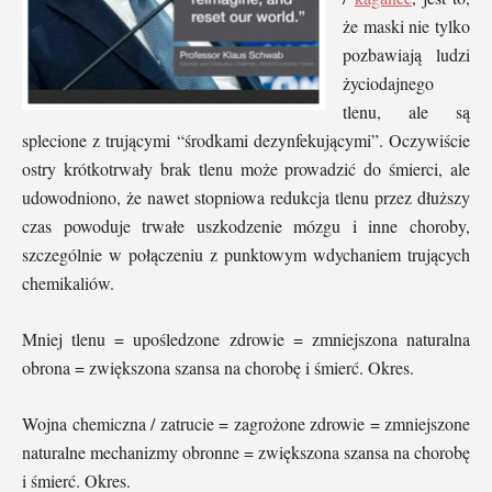
że maski nie tylko
pozbawiają ludzi
życiodajnego
tlenu, ale są
splecione z trującymi “środkami dezynfekującymi”. Oczywiście
ostry krótkotrwały brak tlenu może prowadzić do śmierci, ale
udowodniono, że nawet stopniowa redukcja tlenu przez dłuższy
czas powoduje trwałe uszkodzenie mózgu i inne choroby,
szczególnie w połączeniu z punktowym wdychaniem trujących
chemikaliów.
Mniej tlenu = upośledzone zdrowie = zmniejszona naturalna
obrona = zwiększona szansa na chorobę i śmierć. Okres.
Wojna chemiczna / zatrucie = zagrożone zdrowie = zmniejszone
naturalne mechanizmy obronne = zwiększona szansa na chorobę
i śmierć. Okres.