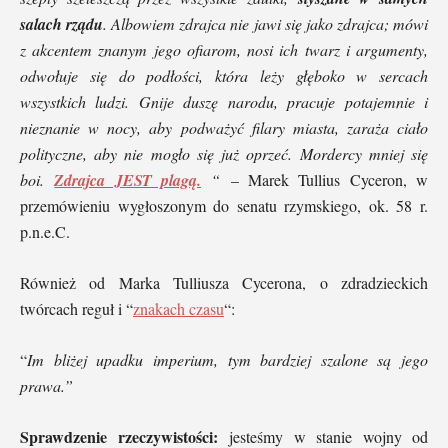
salach rządu
. Albowiem zdrajca nie jawi się jako zdrajca; mówi
z akcentem znanym jego ofiarom, nosi ich twarz i argumenty,
odwołuje się do podłości, która leży głęboko w sercach
wszystkich ludzi. Gnije duszę narodu, pracuje potajemnie i
nieznanie w nocy, aby podważyć filary miasta, zaraża ciało
polityczne, aby nie mogło się już oprzeć. Mordercy mniej się
boi.
Zdrajca JEST plagą.
“
– Marek Tullius Cyceron, w
przemówieniu wygłoszonym do senatu rzymskiego, ok. 58 r.
p.n.e.C.
Również od Marka Tulliusza Cycerona, o zdradzieckich
twórcach reguł i “
znakach czasu
“:
“
Im bliżej upadku imperium, tym bardziej szalone są jego
prawa.”
Sprawdzenie rzeczywistości:
jesteśmy w stanie wojny od