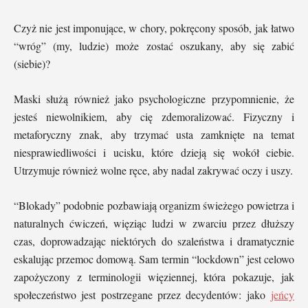
Czyż nie jest imponujące, w chory, pokręcony sposób, jak łatwo
“wróg” (my, ludzie) może zostać oszukany, aby się zabić
(siebie)?
Maski służą również jako psychologiczne przypomnienie, że
jesteś niewolnikiem, aby cię zdemoralizować. Fizyczny i
metaforyczny znak, aby trzymać usta zamknięte na temat
niesprawiedliwości i ucisku, które dzieją się wokół ciebie.
Utrzymuje również wolne ręce, aby nadal zakrywać oczy i uszy.
“Blokady” podobnie pozbawiają organizm świeżego powietrza i
naturalnych ćwiczeń, więziąc ludzi w zwarciu przez dłuższy
czas, doprowadzając niektórych do szaleństwa i dramatycznie
eskalując przemoc domową. Sam termin “lockdown” jest celowo
zapożyczony z terminologii więziennej, która pokazuje, jak
społeczeństwo jest postrzegane przez decydentów: jako
jeńcy