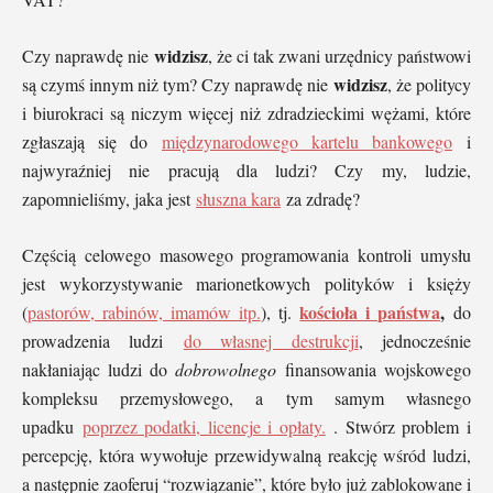
widzisz
Czy naprawdę nie
, że ci tak zwani urzędnicy państwowi
widzisz
są czymś innym niż tym? Czy naprawdę nie
, że politycy
i biurokraci są niczym więcej niż zdradzieckimi wężami, które
zgłaszają się do
międzynarodowego kartelu bankowego
i
najwyraźniej nie pracują dla ludzi? Czy my, ludzie,
zapomnieliśmy, jaka jest
słuszna kara
za zdradę?
Częścią celowego masowego programowania kontroli umysłu
jest wykorzystywanie marionetkowych polityków i księży
kościoła i państwa
,
(
pastorów, rabinów, imamów itp.
), tj.
do
prowadzenia ludzi
do własnej destrukcji
, jednocześnie
nakłaniając ludzi do
dobrowolnego
finansowania wojskowego
kompleksu przemysłowego, a tym samym własnego
upadku
poprzez podatki, licencje i opłaty.
. Stwórz problem i
percepcję, która wywołuje przewidywalną reakcję wśród ludzi,
a następnie zaoferuj “rozwiązanie”, które było już zablokowane i