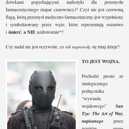
dziwkami popychającymi narkotyki dla przemysłu
farmaceutycznego (napar czarownicy)? Czyż nie jest czerwoną
flagą, którą przemysł medyczno-farmaceutyczny jest wypełniony
i symbolizowany przez węże, które reprezentują oszustwo
śmierć
a NIE
i
,
uzdrowienie*?
Czy nadal nie jest oczywiste, co
tak naprawdę
się tutaj dzieje?
TO JEST WOJNA.
Pochodzi prosto ze
strategicznego
podręcznika
“wywiadu
wojskowego”
Sun
Tzu: The Art of War,
napisanego
przez
jezuitów, grupę