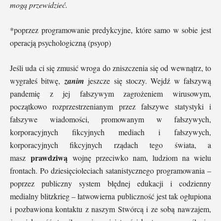
mogą przewidzieć.
*poprzez programowanie predykcyjne, które samo w sobie jest
operacją psychologiczną (psyop)
Jeśli uda ci się zmusić wroga do zniszczenia się od wewnątrz, to
wygrałeś bitwę,
zanim
jeszcze się stoczy. Wejdź w fałszywą
pandemię z jej fałszywym zagrożeniem wirusowym,
początkowo rozprzestrzenianym przez fałszywe statystyki i
fałszywe wiadomości, promowanym w fałszywych,
korporacyjnych fikcyjnych mediach i fałszywych,
korporacyjnych fikcyjnych rządach tego świata, a
prawdziwą
masz
wojnę przeciwko nam, ludziom na wielu
frontach. Po dziesięcioleciach satanistycznego programowania –
poprzez publiczny system błędnej edukacji i codzienny
medialny blitzkrieg – łatwowierna publiczność jest tak ogłupiona
i pozbawiona kontaktu z naszym Stwórcą i ze sobą nawzajem,