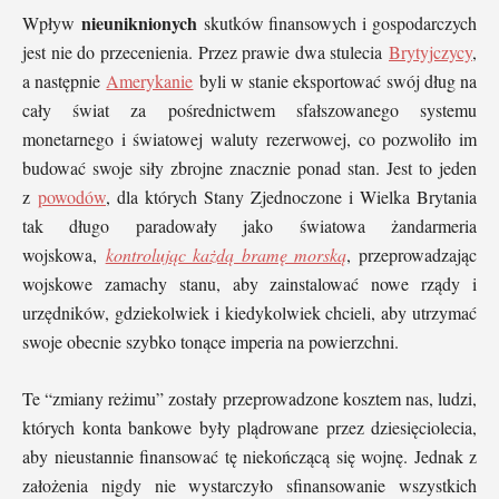
nieuniknionych
Wpływ
skutków finansowych i gospodarczych
jest nie do przecenienia. Przez prawie dwa stulecia
Brytyjczycy
,
a następnie
Amerykanie
byli w stanie eksportować swój dług na
cały świat za pośrednictwem sfałszowanego systemu
monetarnego i światowej waluty rezerwowej, co pozwoliło im
budować swoje siły zbrojne znacznie ponad stan. Jest to jeden
z
powodów
, dla których Stany Zjednoczone i Wielka Brytania
tak długo paradowały jako światowa żandarmeria
wojskowa,
kontrolując każdą bramę morską
, przeprowadzając
wojskowe zamachy stanu, aby zainstalować nowe rządy i
urzędników, gdziekolwiek i kiedykolwiek chcieli, aby utrzymać
swoje obecnie szybko tonące imperia na powierzchni.
Te “zmiany reżimu” zostały przeprowadzone kosztem nas, ludzi,
których konta bankowe były plądrowane przez dziesięciolecia,
aby nieustannie finansować tę niekończącą się wojnę. Jednak z
założenia nigdy nie wystarczyło sfinansowanie wszystkich