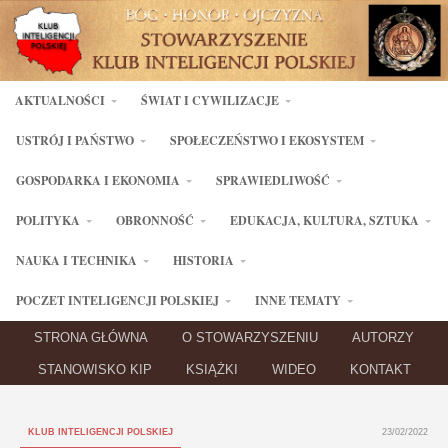
AKTUALNOŚCI
ŚWIAT I CYWILIZACJE
USTRÓJ I PAŃSTWO
SPOŁECZEŃSTWO I EKOSYSTEM
GOSPODARKA I EKONOMIA
SPRAWIEDLIWOŚĆ
POLITYKA
OBRONNOŚĆ
EDUKACJA, KULTURA, SZTUKA
NAUKA I TECHNIKA
HISTORIA
POCZET INTELIGENCJI POLSKIEJ
INNE TEMATY
STRONA GŁÓWNA
O STOWARZYSZENIU
AUTORZY
STANOWISKO KIP
KSIĄŻKI
WIDEO
KONTAKT
KLUB INTELIGENCJI POLSKIEJ
23/02/2022