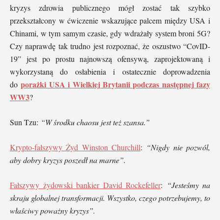
kryzys zdrowia publicznego mógł zostać tak szybko
przekształcony w ćwiczenie wskazujące palcem między USA i
Chinami, w tym samym czasie, gdy wdrażały system broni 5G?
Czy naprawdę tak trudno jest rozpoznać, że oszustwo “CovID-
19” jest po prostu najnowszą ofensywą, zaprojektowaną i
wykorzystaną do osłabienia i ostatecznie doprowadzenia
porażki USA i Wielkiej Brytanii podczas następnej fazy
do
WW3
?
Sun Tzu:
“W środku chaosu jest też szansa.”
Krypto-fałszywy Żyd Winston Churchill
:
“Nigdy nie pozwól,
aby dobry kryzys poszedł na marne”.
Fałszywy żydowski bankier David Rockefeller
:
“Jesteśmy na
skraju globalnej transformacji. Wszystko, czego potrzebujemy, to
właściwy poważny kryzys”.