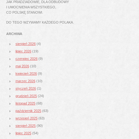
JAK PRADZIADOWIE, DLA ODBUDOWY
I UMOCNIENIA WSZYSTKIEGO,
CO POLSKĘ STANOWI.
DO TEGO WZYWAMY KAŻDEGO POLAKA.
ARCHIWA
sierpień 2026
(4)
lipiec 2026
(19)
czerwiec 2026
(9)
maj 2026
(10)
kwiecień 2026
(9)
marzec 2026
(10)
styczeń 2026
(1)
grudzień 2025
(24)
listopad 2025
(68)
październik 2025
(63)
wrzesień 2025
(63)
sierpień 2025
(90)
lipiec 2025
(54)