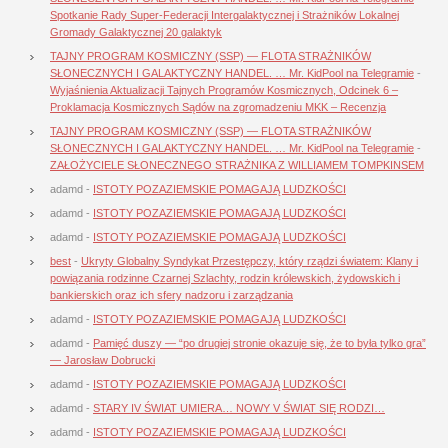
Spotkanie Rady Super-Federacji Intergalaktycznej i Strażników Lokalnej
Gromady Galaktycznej 20 galaktyk
TAJNY PROGRAM KOSMICZNY (SSP) — FLOTA STRAŻNIKÓW
SŁONECZNYCH I GALAKTYCZNY HANDEL. … Mr. KidPool na Telegramie
-
Wyjaśnienia Aktualizacji Tajnych Programów Kosmicznych, Odcinek 6 –
Proklamacja Kosmicznych Sądów na zgromadzeniu MKK – Recenzja
TAJNY PROGRAM KOSMICZNY (SSP) — FLOTA STRAŻNIKÓW
SŁONECZNYCH I GALAKTYCZNY HANDEL. … Mr. KidPool na Telegramie
-
ZAŁOŻYCIELE SŁONECZNEGO STRAŻNIKA Z WILLIAMEM TOMPKINSEM
adamd
-
ISTOTY POZAZIEMSKIE POMAGAJĄ LUDZKOŚCI
adamd
-
ISTOTY POZAZIEMSKIE POMAGAJĄ LUDZKOŚCI
adamd
-
ISTOTY POZAZIEMSKIE POMAGAJĄ LUDZKOŚCI
best
-
Ukryty Globalny Syndykat Przestępczy, który rządzi światem: Klany i
powiązania rodzinne Czarnej Szlachty, rodzin królewskich, żydowskich i
bankierskich oraz ich sfery nadzoru i zarządzania
adamd
-
ISTOTY POZAZIEMSKIE POMAGAJĄ LUDZKOŚCI
adamd
-
Pamięć duszy — “po drugiej stronie okazuje się, że to była tylko gra”
— Jarosław Dobrucki
adamd
-
ISTOTY POZAZIEMSKIE POMAGAJĄ LUDZKOŚCI
adamd
-
STARY IV ŚWIAT UMIERA… NOWY V ŚWIAT SIĘ RODZI…
adamd
-
ISTOTY POZAZIEMSKIE POMAGAJĄ LUDZKOŚCI