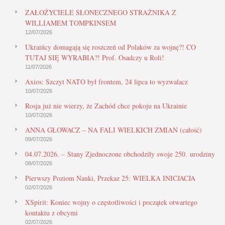
ZAŁOŻYCIELE SŁONECZNEGO STRAŻNIKA Z
WILLIAMEM TOMPKINSEM
12/07/2026
Ukraińcy domagają się roszczeń od Polaków za wojnę?! CO
TUTAJ SIĘ WYRABIA?! Prof. Osadczy u Roli!
11/07/2026
Axios: Szczyt NATO był frontem, 24 lipca to wyzwalacz
10/07/2026
Rosja już nie wierzy, że Zachód chce pokoju na Ukrainie
10/07/2026
ANNA GŁOWACZ – NA FALI WIELKICH ZMIAN (całość)
09/07/2026
04.07.2026. – Stany Zjednoczone obchodziły swoje 250. urodziny
08/07/2026
Pierwszy Poziom Nauki, Przekaz 25: WIELKA INICJACJA
02/07/2026
XSpirit: Koniec wojny o częstotliwości i początek otwartego
kontaktu z obcymi
02/07/2026