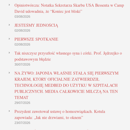
Opiniotwórcza: Notatka Sekretarza Skarbu USA Bessenta w Camp
David udowadnia, że “Koniec jest bliski”
03/08/2026
JESTEŚMY JEDNOŚCIĄ
02/08/2026
PIERWSZE SPOTKANIE
02/08/2026
Tak niszczysz przyszłość własnego syna i córki. Prof. Jędrzejko o
podstawowym błędzie
30/07/2026
NA ŻYWO: JAPONIA WŁAŚNIE STAŁA SIĘ PIERWSZYM
KRAJEM, KTÓRY OFICJALNIE ZATWIERDZIŁ
TECHNOLOGIĘ MEDBED DO UŻYTKU W SZPITALACH
PUBLICZNYCH. MEDIA CAŁKOWICIE MILCZĄ NA TEN
TEMAT
29/07/2026
Prezydent zawetował ustawę o homozwiązkach. Kotula
zapowiada: „Jak nie drzwiami, to oknem”
23/07/2026