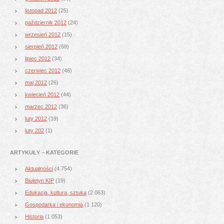
listopad 2012
(25)
październik 2012
(24)
wrzesień 2012
(15)
sierpień 2012
(69)
lipiec 2012
(34)
czerwiec 2012
(46)
maj 2012
(26)
kwiecień 2012
(44)
marzec 2012
(36)
luty 2012
(19)
luty 202
(1)
ARTYKUŁY – KATEGORIE
Aktualności
(4 754)
Biuletyn KIP
(19)
Edukacja, kultura, sztuka
(2 063)
Gospodarka i ekonomia
(1 120)
Historia
(1 053)