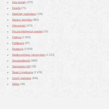
Inne tematy
(375)
Książki
(71)
Materiały nadesłane
(128)
Nauka i technika
(861)
Obronność
(473)
Poczet inteligencji polskiej
(15)
Polityka
(1 853)
Publikacje
(87)
Redakcja
(3 634)
Społeczeństwo i ekosystem
(1 213)
Sprawiedliwość
(860)
Stanowisko KIP
(28)
Świat i cywilizacje
(2 476)
Ustrój i państwo
(946)
Wideo
(46)