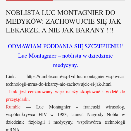
NOBLISTA LUC MONTAGNIER DO
MEDYKÓW: ZACHOWUJCIE SIĘ JAK
LEKARZE, A NIE JAK BARANY !!!
ODMAWIAM PODDANIA SIĘ SZCZEPIENIU!
Luc Montagnier – noblista w dziedzinie
medycyny.
Link: https://rumble.com/vsp1vd-luc-montagnier-wsptwrca-
technologii-mrna-do-lekarzy-nie-zachowujcie-si-jak-.html
Link jest cenzurowany więc należy skopiować i wkleić do
przeglądarki.
Rumble
—
Luc Montagnier – francuski wirusolog,
współodkrywca HIV w 1983, laureat Nagrody Nobla w
dziedzinie fizjologii i medycyny, współtwórca technologii
mRNA.