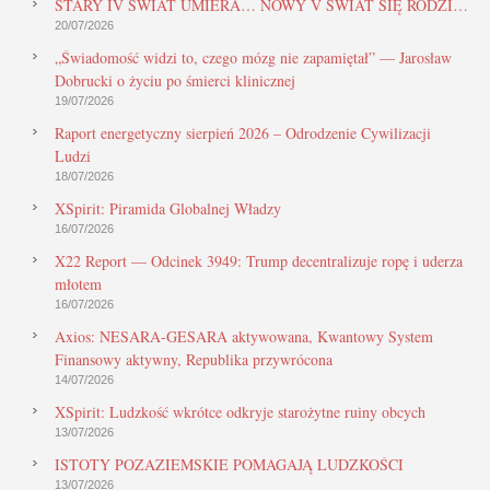
STARY IV ŚWIAT UMIERA… NOWY V ŚWIAT SIĘ RODZI…
20/07/2026
„Świadomość widzi to, czego mózg nie zapamiętał” — Jarosław
Dobrucki o życiu po śmierci klinicznej
19/07/2026
Raport energetyczny sierpień 2026 – Odrodzenie Cywilizacji
Ludzi
18/07/2026
XSpirit: Piramida Globalnej Władzy
16/07/2026
X22 Report — Odcinek 3949: Trump decentralizuje ropę i uderza
młotem
16/07/2026
Axios: NESARA-GESARA aktywowana, Kwantowy System
Finansowy aktywny, Republika przywrócona
14/07/2026
XSpirit: Ludzkość wkrótce odkryje starożytne ruiny obcych
13/07/2026
ISTOTY POZAZIEMSKIE POMAGAJĄ LUDZKOŚCI
13/07/2026