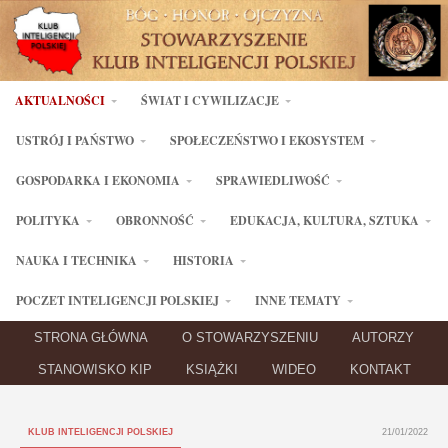
AKTUALNOŚCI
ŚWIAT I CYWILIZACJE
USTRÓJ I PAŃSTWO
SPOŁECZEŃSTWO I EKOSYSTEM
GOSPODARKA I EKONOMIA
SPRAWIEDLIWOŚĆ
POLITYKA
OBRONNOŚĆ
EDUKACJA, KULTURA, SZTUKA
NAUKA I TECHNIKA
HISTORIA
POCZET INTELIGENCJI POLSKIEJ
INNE TEMATY
STRONA GŁÓWNA
O STOWARZYSZENIU
AUTORZY
STANOWISKO KIP
KSIĄŻKI
WIDEO
KONTAKT
KLUB INTELIGENCJI POLSKIEJ
21/01/2022