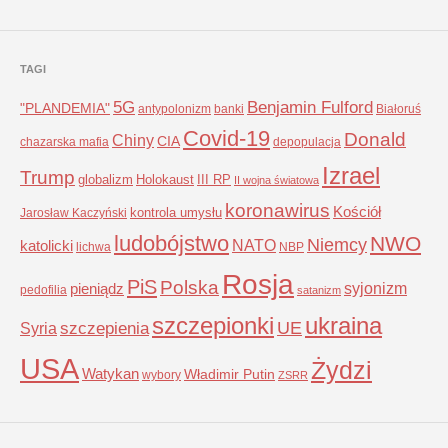
TAGI
5G
Benjamin Fulford
"PLANDEMIA"
antypolonizm
banki
Białoruś
Covid-19
Donald
Chiny
CIA
chazarska mafia
depopulacja
Izrael
Trump
globalizm
Holokaust
III RP
II wojna światowa
koronawirus
Kościół
kontrola umysłu
Jarosław Kaczyński
ludobójstwo
NWO
Niemcy
NATO
katolicki
lichwa
NBP
Rosja
PiS
Polska
syjonizm
pieniądz
pedofilia
satanizm
szczepionki
ukraina
UE
Syria
szczepienia
USA
Żydzi
Watykan
Władimir Putin
wybory
ZSRR