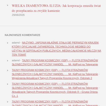
WIELKA DIAMENTOWA ILUZJA: Jak korporacja zmusiła świat
do przepłacania za zwykłe kamienie
29/06/2026
NAJNOWSZE KOMENTARZE
adamd
-
NA ŻYWO: JAPONIA WŁAŚNIE STAŁA SIĘ PIERWSZYM KRAJEM,
KTÓRY OFICJALNIE ZATWIERDZIŁ TECHNOLOGIĘ MEDBED DO
UŻYTKU W SZPITALACH PUBLICZNYCH. MEDIA CAŁKOWICIE MILCZĄ NA
TEN TEMAT
adamd
-
TAJNY PROGRAM KOSMICZNY (SSP) — FLOTA STRAŻNIKÓW
SŁONECZNYCH I GALAKTYCZNY HANDEL. … Mr. KidPool na Telegramie
TAJNY PROGRAM KOSMICZNY (SSP) — FLOTA STRAŻNIKÓW
SŁONECZNYCH I GALAKTYCZNY HANDEL. … Mr. KidPool na Telegramie
-
Wyjaśnienia Aktualizacji Tajnych Programów Kosmicznych, Odcinek 2
TAJNY PROGRAM KOSMICZNY (SSP) — FLOTA STRAŻNIKÓW
SŁONECZNYCH I GALAKTYCZNY HANDEL. … Mr. KidPool na Telegramie
-
Aktualizacje Tajnych Programów Kosmicznych, Odcinek 8 – Grupa Oriona,
Cz. 1
TAJNY PROGRAM KOSMICZNY (SSP) — FLOTA STRAŻNIKÓW
SŁONECZNYCH I GALAKTYCZNY HANDEL. … Mr. KidPool na Telegramie
-