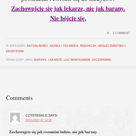
Zachowujcie się jak lekarze, nie jak barany.
Nie bójcie się.
1 COMMENT
W KATEGORII:
AKTUALNOŚCI
,
NAUKA I TECHNIKA
,
REDAKCJA
,
SPOŁECZEŃSTWO I
EKOSYSTEM
OZNACZONY JAKO:
BARANY
,
LEKARZE
,
LUC MONTAGNIER
,
SZCZEPIONKI
Comments
CZYSTESALE
SAYS:
23/01/2022 AT 10:08
Zachowujcie się jak rozumini ludzie, nie jak barany