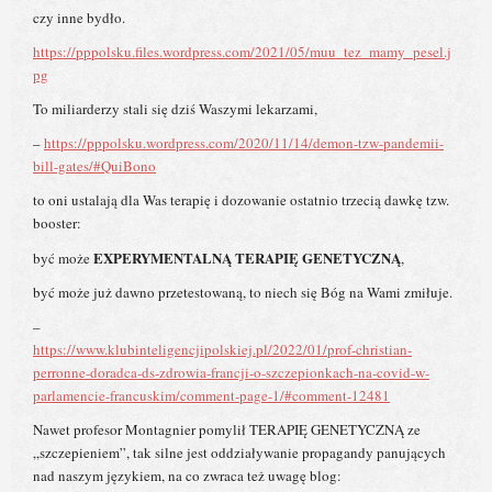
czy inne bydło.
https://pppolsku.files.wordpress.com/2021/05/muu_tez_mamy_pesel.j
pg
To miliarderzy stali się dziś Waszymi lekarzami,
–
https://pppolsku.wordpress.com/2020/11/14/demon-tzw-pandemii-
bill-gates/#QuiBono
to oni ustalają dla Was terapię i dozowanie ostatnio trzecią dawkę tzw.
booster:
EXPERYMENTALNĄ TERAPIĘ GENETYCZNĄ
być może
,
być może już dawno przetestowaną, to niech się Bóg na Wami zmiłuje.
–
https://www.klubinteligencjipolskiej.pl/2022/01/prof-christian-
perronne-doradca-ds-zdrowia-francji-o-szczepionkach-na-covid-w-
parlamencie-francuskim/comment-page-1/#comment-12481
Nawet profesor Montagnier pomylił TERAPIĘ GENETYCZNĄ ze
„szczepieniem”, tak silne jest oddziaływanie propagandy panujących
nad naszym językiem, na co zwraca też uwagę blog: