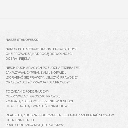
NASZE STANOWISKO
NARÓD POTRZEBUJE DUCHA I PRAWDY, GDYŻ
ONE PROWADZĄ NA DROGĘ DO WOLNOŚCI,
DOBRA I PIĘKNA.
NIECH DUCH ŚPIĄCYCH POBUDZI, A TRZEBA TEŻ,
JAK WZYWAŁ CYPRIAN KAMIL NORWID :
„DORABIAĆ SIĘ PRAWDY”, „SŁUŻYĆ PRAWDZIE”
ORAZ „WALCZYĆ PRAWDĄ I DLA PRAWDY”.
TO ZADANIE PODEJMUJEMY
ODKRYWAJĄC I GŁOSZĄC PRAWDĘ,
ZMAGAJĄC SIĘ O POSZERZENIE WOLNOŚCI
ORAZ UKAZUJĄC WARTOŚCI NARODOWE.
REALIZUJĄC DOBRA SPOŁECZNE TRZEBA NAM PRZEKŁADAĆ SŁOWA W
CODZIENNY TRUD
PRACY ORGANICZNEJ „OD PODSTAW”,